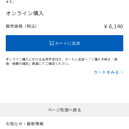
ます。
"対応済み"や非含有の記載がされた商品であっても、流通
在庫等で未対応品が混在する可能性があります。
オンライン購入
非含有品が必要な際は、弊社営業部門もしくは販売店へお
問い合わせください。
¥ 8,140
販売価格（税込）
この製品のRoHS/REACH対応状況ページへ
カートに追加
オンライン購入における出荷予定日は、カートに追加～「ご購入手続き：価
格・納期の確認」画面にてご確認ください。
カートをみる
ページ先頭へ戻る
お知らせ・最新情報