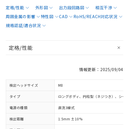
定格/性能
外形図
出力段回路図
相互干渉
周囲金属の影響
特性図
CAD
RoHS/REACH対応状況
規格認証/適合状況
定格/性能
情報更新：2025/09/04
検出ヘッドサイズ
M8
タイプ
ロングボディ、円柱型（ネジつき）、シー
電源の種類
直流3線式
検出距離
1.5mm ±10%