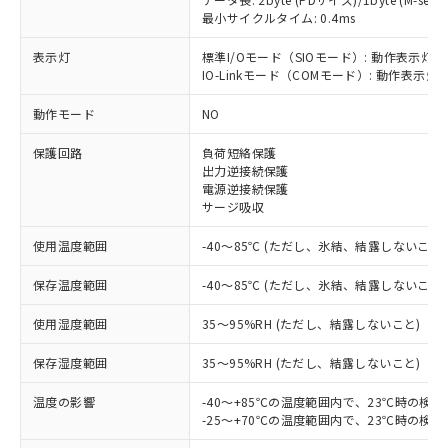
最小サイクルタイム: 0.4ms
表示灯
標準I/Oモード（SIOモード）: 動作表示灯(
IO-Linkモード（COMモード）: 動作表示灯(
※1 対応状況
動作モード
NO
対応済み：EU RoHS指令（10物質）の
保護回路
負荷短絡保護
非含有に対応した製品が提供可能な商品で
出力逆接続保護
す。
電源逆接続保護
対応予定：EU RoHS指令（10物質）の非含
サージ吸収
ご利用条件
有に対応した製品に切り替える予定のある
商品です。
使用温度範囲
-40～85℃ (ただし、氷結、結露しないこと)
対応予定なし：EU RoHS指令（10物質）の
以下の条件をお読みいただき、同意のうえ
非含有に非対応の商品で、対応品を出す予
保存温度範囲
-40～85℃ (ただし、氷結、結露しないこと)
ご利用ください。
定はありません。
使用湿度範囲
35～95%RH (ただし、結露しないこと)
調査・確認中：EU RoHS指令（10物質）の
本サービスは、当社制御機器事業取扱
※1 中国RoHS○×表
非含有の対応状況を調査中または確認中の
商品の当社在庫状況および標準価格
保存湿度範囲
35～95%RH (ただし、結露しないこと)
商品です。
(税抜)を提供させていただくもので
「○」：最大均質材料含有率が中国RoHSの
非該当品：ライセンス料など無形物で、有
す。
温度の影響
-40～+85℃の温度範囲内で、23℃時の検
基準値以下であることを示します。
害物質有無と関係のない商品です。
当社制御機器事業取扱商品の中には、
-25～+70℃の温度範囲内で、23℃時の検
「×」：最大均質材料含有率が中国RoHSの
仕入先様の事情により、非含有部品として
本サービスの対象外となる商品もある