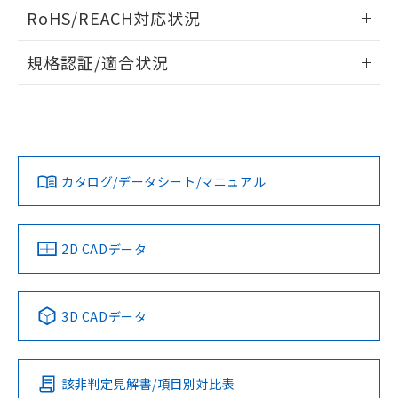
検出物体の大きさと材質による影響
ログイン/会員登録いただくと、CADデータをダウンロー
RoHS/REACH対応状況
ドすることができます。
情報更新：2026/7/29
A: 20mm以上、B: 15mm以上
規格認証/適合状況
ログイン/会員登録
EU RoHS
注意事項・凡例
UL認証
CSA認証
CEマーキング
L: 0mm以上、φd: 8mm以上、D: 0mm以上、m: 4.5mm以
上、n: 12mm以上
No
No
Yes
金属埋め込み
対応状況
対応予定月
※1
※2
ダウンロードデータをご利用いただく前に、以下を必ずお読
みください。
カタログ/データシート/マニュアル
対応済み
ソフトウェアの使用条件
LR型式承認
DNV型式承認
BV型式承認
KR型式承
タイムチャート
（イギリス
（ノルウェー
（フランス
（韓国
船舶規格）
船舶規格）
船舶規格）
船舶規格
中国 RoHS
注意事項・凡例
2D CADデータ
No
No
No
No
l: 0mm以上、φd: 8mm以上、D: 0mm以上、m: 4.5mm以
上、n: 12mm以上
中国 RoHS表
※1 ※2
検出領域
3D CADデータ
この製品の規格認証/適合状況ページへ
Pb
Hg
Cd
Cr(VI)
その他の認証はこちらのページからご検索ください
該非判定見解書/項目別対比表
X
O
O
O