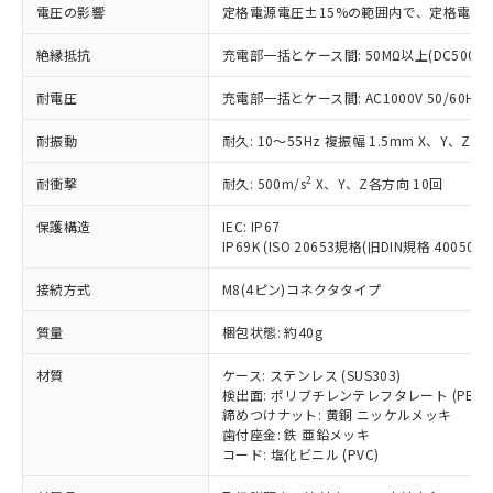
基準値を超えていることを示します。
いたものが、含有品と判明した場合などや
当社は、これら貴社製品のうち、外国
電圧の影響
定格電源電圧±15%の範囲内で、定格電源
ことをご了承ください。
「－」：未確認です。当社販売部門へお問
むを得ず変更することがあります。
為替および外国貿易法に定める商品
在庫状況および標準価格照会結果は、
い合わせください。
（以下｢規制貨物等」という）を輸出
絶縁抵抗
充電部一括とケース間: 50MΩ以上(DC500V
記載している更新日時点での社内デー
*EU RoHS指令（10物質）：
または国外への提供する場合は、日本
記
タに基づき作成されるものであり、閲
説明
鉛(Pb) 1000ppm以下、 水銀(Hg) 1000ppm以下、 カド
*中国RoHS10物質の基準値 (GB/T26572)：
耐電圧
充電部一括とケース間: AC1000V 50/60Hz 1
国政府の輸出許可(または役務取引許
号
覧された時点での実際の在庫および標
ミウム(Cd) 100ppm以下、
Pb(鉛) :1000ppm、 Hg(水銀) : 1000ppm、 Cd(カドミウ
可)を取得するなどの必要な手続きを
六価クロム(Cr(Ⅵ)) 1000ppm以下、ポリ臭化ビフェニル
ム) : 100ppm、
準価格とは異なる場合があることをご
類(PBB) 1000ppm以下、ポリ臭化ジフェニルエーテル類
耐振動
耐久: 10～55Hz 複振幅 1.5mm X、Y、Z各
Cr(Ⅵ)(六価クロム) : 1000ppm、 PBBs(ポリ臭化ビフェ
とります。
了承ください。
(PBDE) 1000ppm以下、フタル酸ビス(2-エチルヘキシ
○
一定数以上の在庫あり
ニル類) : 1000ppm、 PBDEs(ポリ臭化ジフェニルエーテ
当社は規制貨物を破棄する場合は、完
ル) (DEHP)(別名：DOP) 1000ppm以下、フタル酸ブチ
正式な納期状況および標準価格はお客
ル類) : 1000ppm、
2
耐衝撃
耐久: 500m/s
X、Y、Z各方向 10回
ルベンジル（BBP） 1000ppm以下、フタル酸ジブチル
全に破砕するなど、違法に輸出されな
DBP(フタル酸ジブチル) : 1000ppm、 DIBP(フタル酸ジ
様のお取引先、またはお客様担当のオ
（DBP） 1000ppm以下、フタル酸ジイソブチル
イソブチル) : 1000ppm、 BBP(フタル酸ブチルベンジ
△
一定数には満たないが在庫あり
いよう必要な手段を講じます。
ムロン制御機器販売店・当社販売員に
(DIBP) 1000ppm以下
ル) : 1000ppm、
保護構造
IEC: IP67
当社は貴社製品を、核兵器、ミサイ
但し、RoHS指令で産業用監視および制御機器に対する
DEHP(フタル酸ビス(2-エチルヘキシル)) : 1000ppm
ご相談ください。
IP69K (ISO 20653規格(旧DIN規格 40050 PA
適用除外項目は除く。
ル、化学兵器、生物兵器またはその他
－
在庫なし(最新の在庫状況につ
オムロン制御機器販売店や当社販売拠
フタル酸エステル類の４物質については閾値を超える意
武器並びにこれらの製造装置等に一切
いては、お客様のお取引先、ま
図的な使用がないことを確認しています。
接続方式
M8(4ピン)コネクタタイプ
点は「
販売ネットワーク
」をご確認
※2 環境保護使用期限
使用いたしません。
たはお客様担当のオムロン制御
ください。
当社は、貴社製品を第三者に販売する
質量
梱包状態: 約40g
機器販売店・当社販売員にご確
在庫状況および標準価格結果を当社の
※2 対応予定月
「ｅ」：有害物質（10物質）のすべてが基
場合は、上記1、2および3の内容を当
認ください)
事前の承諾なく第三者に漏洩または開
準値以下であることを示します。
材質
ケース: ステンレス (SUS303)
該第三者に通知します。また当社は、
示しないようお願いします。
検出面: ポリブチレンテレフタレート (PBT)
部品在庫の切り替え状況などにより、予定
「10」：通常の使用状況下において有害物
販売先および販売に係わる関係者が違
マイパーツ機能（部品リスト作成サー
空
受注生産機種、また在庫状況の
締めつけナット: 黄銅 ニッケルメッキ
月が前後することがあります。
質が外部に漏えいし、環境に深刻な影響を
法に輸出するおそれがある場合は、取
ビス）をご利用いただくには、I-Web
白
情報を公開していない機種
歯付座金: 鉄 亜鉛メッキ
及ぼさない年数を意味します。
り引きをいたしません。
メンバーズにご登録されている必要が
コード: 塩化ビニル (PVC)
「－」：未確認です。当社販売部門へお問
あります。
い合わせください。