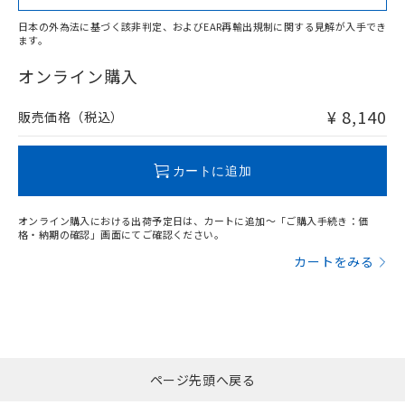
日本の外為法に基づく該非判定、およびEAR再輸出規制に関する見解が入手でき
ます。
"対応済み"や非含有の記載がされた商品であっても、流通
在庫等で未対応品が混在する可能性があります。
オンライン購入
非含有品が必要な際は、弊社営業部門もしくは販売店へお
問い合わせください。
¥ 8,140
販売価格（税込）
この製品のRoHS/REACH対応状況ページへ
カートに追加
オンライン購入における出荷予定日は、カートに追加～「ご購入手続き：価
格・納期の確認」画面にてご確認ください。
カートをみる
ページ先頭へ戻る