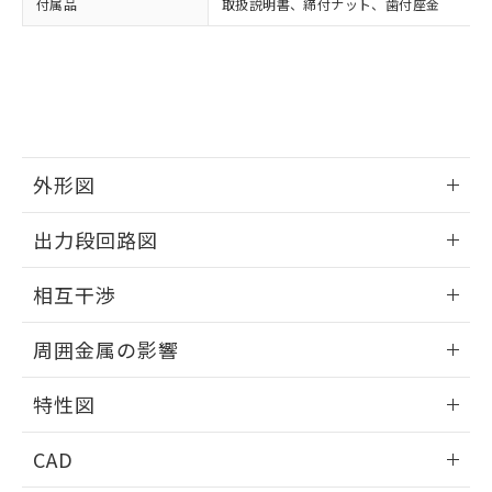
付属品
取扱説明書、締付ナット、歯付座金
お客様が当ウェブサイト上で当社にご
※3 非含有証明書ダウンロード
登録された部品リストについて、当社
および当社の共同利用者が、当社の製
下記の非含有証明書をダウンロードするこ
品・サービスに関するお客様との取
とができます。
合意する
キャンセル
引・商談に必要な範囲で利用すること
をご了承ください。
EU RoHS指令（10物質）の非含有証明書
※当社の共同利用者とは、
"個人情報
51物質の非含有証明書（当社基準）
の共同利用に関して"
の「1.共同利
外形図
※本証明書は発行日時点で非含有を証明す
用者の範囲」に記載されている法人を
るもので、過去に遡って非含有を証明する
指します。
情報更新：2025/09/04
ものではありません。
出力段回路図
また、RoHS指令のフタル酸エステル類４
外形図
物質の対応では、対応完了までの期間は出
情報更新：2025/09/04
相互干渉
荷製品に未対応品が混在することから備考
欄に対応日を記載しておりました。
出力段回路図
情報更新：2025/09/04
既に当社にて対応品への在庫切替を完了
周囲金属の影響
していることから、特段のことがない限
相互干渉
情報更新：2025/09/04
り、2022年1月12日より割愛しておりま
特性図
す。
周囲金属の影響
情報更新：2025/09/04
CAD