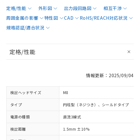
定格/性能
外形図
出力段回路図
相互干渉
周囲金属の影響
特性図
CAD
RoHS/REACH対応状況
規格認証/適合状況
定格/性能
情報更新：2025/09/04
検出ヘッドサイズ
M8
タイプ
円柱型（ネジつき）、シールドタイプ
電源の種類
直流3線式
検出距離
1.5mm ±10%