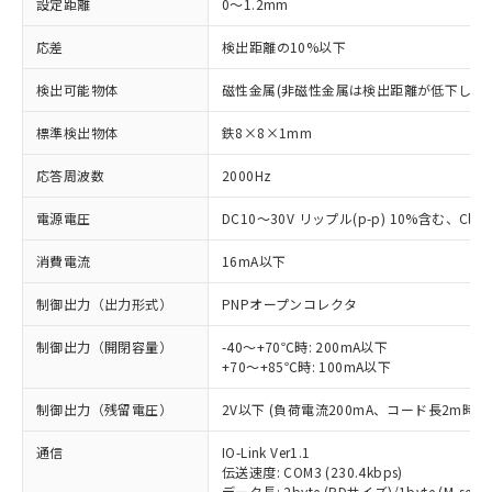
設定距離
0～1.2mm
応差
検出距離の10%以下
検出可能物体
磁性金属(非磁性金属は検出距離が低下します
標準検出物体
鉄8×8×1mm
応答周波数
2000Hz
電源電圧
DC10～30V リップル(p-p) 10%含む、Class
消費電流
16mA以下
制御出力（出力形式）
PNPオープンコレクタ
制御出力（開閉容量）
-40～+70℃時: 200mA以下
+70～+85℃時: 100mA以下
制御出力（残留電圧）
2V以下 (負荷電流200mA、コード長2m時)
通信
IO-Link Ver1.1
伝送速度: COM3 (230.4kbps)
データ長: 2byte (PDサイズ)/1byte (M-seque