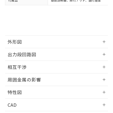
付属品
取扱説明書、締付ナット、歯付座金
お客様が当ウェブサイト上で当社にご
※3 非含有証明書ダウンロード
登録された部品リストについて、当社
および当社の共同利用者が、当社の製
下記の非含有証明書をダウンロードするこ
品・サービスに関するお客様との取
とができます。
合意する
キャンセル
引・商談に必要な範囲で利用すること
をご了承ください。
EU RoHS指令（10物質）の非含有証明書
※当社の共同利用者とは、
"個人情報
51物質の非含有証明書（当社基準）
の共同利用に関して"
の「1.共同利
外形図
※本証明書は発行日時点で非含有を証明す
用者の範囲」に記載されている法人を
るもので、過去に遡って非含有を証明する
指します。
情報更新：2025/09/04
ものではありません。
出力段回路図
また、RoHS指令のフタル酸エステル類４
外形図
物質の対応では、対応完了までの期間は出
情報更新：2025/09/04
相互干渉
荷製品に未対応品が混在することから備考
欄に対応日を記載しておりました。
出力段回路図
情報更新：2025/09/04
周囲金属の影響
既に当社にて対応品への在庫切替を完了
していることから、特段のことがない限
相互干渉
情報更新：2025/09/04
り、2022年1月12日より割愛しておりま
特性図
す。
周囲金属の影響
情報更新：2025/09/04
CAD
検出物体の大きさと材質による影響