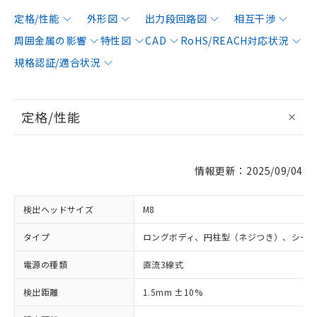
定格/性能
外形図
出力段回路図
相互干渉
周囲金属の影響
特性図
CAD
RoHS/REACH対応状況
規格認証/適合状況
定格/性能
情報更新：2025/09/04
検出ヘッドサイズ
M8
タイプ
ロングボディ、円柱型（ネジつき）、シー
電源の種類
直流3線式
検出距離
1.5mm ±10%