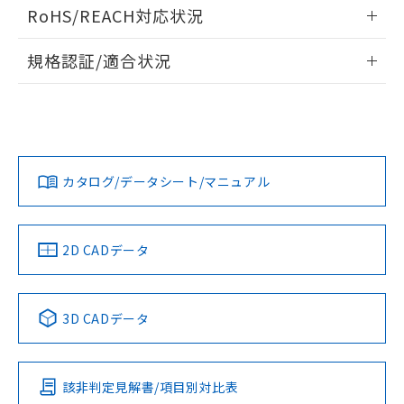
ログイン/会員登録いただくと、CADデータをダウンロー
RoHS/REACH対応状況
ドすることができます。
情報更新：2026/7/29
A: 20mm以上、B: 15mm以上
規格認証/適合状況
ログイン/会員登録
EU RoHS
注意事項・凡例
UL認証
CSA認証
CEマーキング
L: 0mm以上、φd: 8mm以上、D: 0mm以上、m: 4.5mm以
上、n: 12mm以上
Yes
Yes
Yes
金属埋め込み
対応状況
対応予定月
※1
※2
ダウンロードデータをご利用いただく前に、以下を必ずお読
みください。
カタログ/データシート/マニュアル
対応済み
ソフトウェアの使用条件
LR型式承認
DNV型式承認
BV型式承認
KR型式承
タイムチャート
（イギリス
（ノルウェー
（フランス
（韓国
船舶規格）
船舶規格）
船舶規格）
船舶規格
中国 RoHS
注意事項・凡例
2D CADデータ
No
No
No
No
l: 0mm以上、φd: 8mm以上、D: 0mm以上、m: 4.5mm以
上、n: 12mm以上
中国 RoHS表
※1 ※2
検出領域
3D CADデータ
この製品の規格認証/適合状況ページへ
Pb
Hg
Cd
Cr(VI)
その他の認証はこちらのページからご検索ください
該非判定見解書/項目別対比表
X
O
O
O