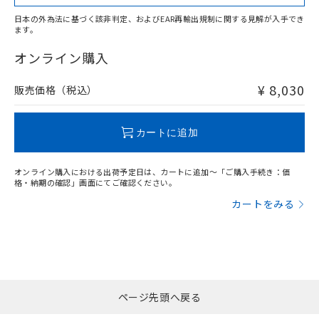
日本の外為法に基づく該非判定、およびEAR再輸出規制に関する見解が入手でき
ます。
"対応済み"や非含有の記載がされた商品であっても、流通
在庫等で未対応品が混在する可能性があります。
オンライン購入
非含有品が必要な際は、弊社営業部門もしくは販売店へお
問い合わせください。
¥ 8,030
販売価格（税込）
この製品のRoHS/REACH対応状況ページへ
カートに追加
オンライン購入における出荷予定日は、カートに追加～「ご購入手続き：価
格・納期の確認」画面にてご確認ください。
カートをみる
ページ先頭へ戻る