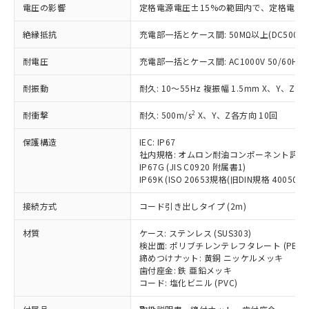
いたものが、含有品と判明した場合などや
当社は、これら貴社製品のうち、外国
電圧の影響
ことをご了承ください。
定格電源電圧±15%の範囲内で、定格電源
「－」：未確認です。当社販売部門へお問
むを得ず変更することがあります。
為替および外国貿易法に定める商品
在庫状況および標準価格照会結果は、
い合わせください。
（以下｢規制貨物等」という）を輸出
絶縁抵抗
充電部一括とケース間: 50MΩ以上(DC500V
記載している更新日時点での社内デー
*EU RoHS指令（10物質）：
または国外への提供する場合は、日本
記
タに基づき作成されるものであり、閲
説明
鉛(Pb) 1000ppm以下、 水銀(Hg) 1000ppm以下、 カド
*中国RoHS10物質の基準値 (GB/T26572)：
耐電圧
国政府の輸出許可(または役務取引許
充電部一括とケース間: AC1000V 50/60Hz 1
号
覧された時点での実際の在庫および標
ミウム(Cd) 100ppm以下、
Pb(鉛) :1000ppm、 Hg(水銀) : 1000ppm、 Cd(カドミウ
可)を取得するなどの必要な手続きを
六価クロム(Cr(Ⅵ)) 1000ppm以下、ポリ臭化ビフェニル
ム) : 100ppm、
準価格とは異なる場合があることをご
類(PBB) 1000ppm以下、ポリ臭化ジフェニルエーテル類
耐振動
耐久: 10～55Hz 複振幅 1.5mm X、Y、Z各
Cr(Ⅵ)(六価クロム) : 1000ppm、 PBBs(ポリ臭化ビフェ
とります。
了承ください。
(PBDE) 1000ppm以下、フタル酸ビス(2-エチルヘキシ
○
一定数以上の在庫あり
ニル類) : 1000ppm、 PBDEs(ポリ臭化ジフェニルエーテ
当社は規制貨物を破棄する場合は、完
ル) (DEHP)(別名：DOP) 1000ppm以下、フタル酸ブチ
正式な納期状況および標準価格はお客
ル類) : 1000ppm、
2
耐衝撃
耐久: 500m/s
X、Y、Z各方向 10回
ルベンジル（BBP） 1000ppm以下、フタル酸ジブチル
全に破砕するなど、違法に輸出されな
DBP(フタル酸ジブチル) : 1000ppm、 DIBP(フタル酸ジ
様のお取引先、またはお客様担当のオ
（DBP） 1000ppm以下、フタル酸ジイソブチル
イソブチル) : 1000ppm、 BBP(フタル酸ブチルベンジ
△
一定数には満たないが在庫あり
いよう必要な手段を講じます。
ムロン制御機器販売店・当社販売員に
(DIBP) 1000ppm以下
ル) : 1000ppm、
保護構造
IEC: IP67
当社は貴社製品を、核兵器、ミサイ
但し、RoHS指令で産業用監視および制御機器に対する
DEHP(フタル酸ビス(2-エチルヘキシル)) : 1000ppm
ご相談ください。
社内規格: オムロン耐油コンポーネント評価
適用除外項目は除く。
ル、化学兵器、生物兵器またはその他
－
在庫なし(最新の在庫状況につ
オムロン制御機器販売店や当社販売拠
IP67G (JIS C0920 附属書1)
フタル酸エステル類の４物質については閾値を超える意
武器並びにこれらの製造装置等に一切
いては、お客様のお取引先、ま
IP69K (ISO 20653規格(旧DIN規格 40050 PA
図的な使用がないことを確認しています。
点は「
販売ネットワーク
」をご確認
※2 環境保護使用期限
使用いたしません。
たはお客様担当のオムロン制御
ください。
接続方式
当社は、貴社製品を第三者に販売する
コード引き出しタイプ (2m)
機器販売店・当社販売員にご確
在庫状況および標準価格結果を当社の
※2 対応予定月
「ｅ」：有害物質（10物質）のすべてが基
場合は、上記1、2および3の内容を当
認ください)
事前の承諾なく第三者に漏洩または開
材質
準値以下であることを示します。
ケース: ステンレス (SUS303)
該第三者に通知します。また当社は、
示しないようお願いします。
検出面: ポリブチレンテレフタレート (PBT)
部品在庫の切り替え状況などにより、予定
「10」：通常の使用状況下において有害物
販売先および販売に係わる関係者が違
マイパーツ機能（部品リスト作成サー
空
受注生産機種、また在庫状況の
締めつけナット: 黄銅 ニッケルメッキ
月が前後することがあります。
質が外部に漏えいし、環境に深刻な影響を
法に輸出するおそれがある場合は、取
ビス）をご利用いただくには、I-Web
白
情報を公開していない機種
歯付座金: 鉄 亜鉛メッキ
及ぼさない年数を意味します。
り引きをいたしません。
メンバーズにご登録されている必要が
コード: 塩化ビニル (PVC)
「－」：未確認です。当社販売部門へお問
あります。
い合わせください。