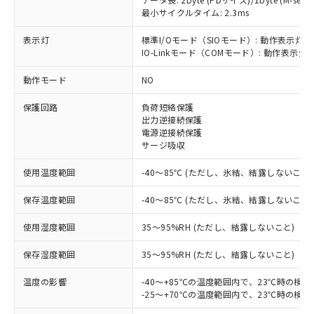
最小サイクルタイム: 2.3ms
表示灯
標準I/Oモード（SIOモード）: 動作表示灯(
IO-Linkモード（COMモード）: 動作表示灯(
※1 対応状況
動作モード
NO
対応済み：EU RoHS指令（10物質）の
保護回路
負荷短絡保護
非含有に対応した製品が提供可能な商品で
出力逆接続保護
す。
電源逆接続保護
対応予定：EU RoHS指令（10物質）の非含
サージ吸収
ご利用条件
有に対応した製品に切り替える予定のある
商品です。
使用温度範囲
-40～85℃ (ただし、氷結、結露しないこと)
対応予定なし：EU RoHS指令（10物質）の
以下の条件をお読みいただき、同意のうえ
非含有に非対応の商品で、対応品を出す予
保存温度範囲
-40～85℃ (ただし、氷結、結露しないこと)
ご利用ください。
定はありません。
調査・確認中：EU RoHS指令（10物質）の
使用湿度範囲
35～95%RH (ただし、結露しないこと)
本サービスは、当社制御機器事業取扱
※1 中国RoHS○×表
非含有の対応状況を調査中または確認中の
商品の当社在庫状況および標準価格
保存湿度範囲
35～95%RH (ただし、結露しないこと)
商品です。
(税抜)を提供させていただくもので
「○」：最大均質材料含有率が中国RoHSの
非該当品：ライセンス料など無形物で、有
す。
温度の影響
-40～+85℃の温度範囲内で、23℃時の検
基準値以下であることを示します。
害物質有無と関係のない商品です。
当社制御機器事業取扱商品の中には、
-25～+70℃の温度範囲内で、23℃時の検
「×」：最大均質材料含有率が中国RoHSの
仕入先様の事情により、非含有部品として
本サービスの対象外となる商品もある
基準値を超えていることを示します。