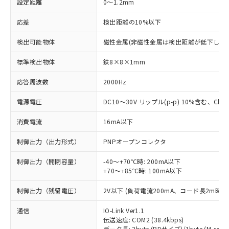
設定距離
0～1.2mm
応差
検出距離の10%以下
検出可能物体
磁性金属(非磁性金属は検出距離が低下します
標準検出物体
鉄8×8×1mm
応答周波数
2000Hz
電源電圧
DC10～30V リップル(p-p) 10%含む、Class
消費電流
16mA以下
制御出力（出力形式）
PNPオープンコレクタ
制御出力（開閉容量）
-40～+70℃時: 200mA以下
+70～+85℃時: 100mA以下
制御出力（残留電圧）
2V以下 (負荷電流200mA、コード長2m時)
通信
IO-Link Ver1.1
伝送速度: COM2 (38.4kbps)
データ長: 2byte (PDサイズ)/1byte (M-seque