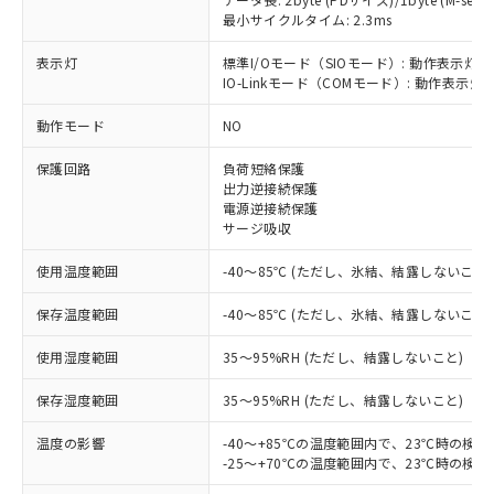
最小サイクルタイム: 2.3ms
表示灯
標準I/Oモード（SIOモード）: 動作表示灯(
※1 対応状況
IO-Linkモード（COMモード）: 動作表示灯(
動作モード
NO
対応済み：EU RoHS指令（10物質）の
非含有に対応した製品が提供可能な商品で
保護回路
負荷短絡保護
す。
出力逆接続保護
対応予定：EU RoHS指令（10物質）の非含
電源逆接続保護
ご利用条件
有に対応した製品に切り替える予定のある
サージ吸収
商品です。
対応予定なし：EU RoHS指令（10物質）の
使用温度範囲
-40～85℃ (ただし、氷結、結露しないこと)
以下の条件をお読みいただき、同意のうえ
非含有に非対応の商品で、対応品を出す予
ご利用ください。
定はありません。
保存温度範囲
-40～85℃ (ただし、氷結、結露しないこと)
調査・確認中：EU RoHS指令（10物質）の
本サービスは、当社制御機器事業取扱
※1 中国RoHS○×表
使用湿度範囲
35～95%RH (ただし、結露しないこと)
非含有の対応状況を調査中または確認中の
商品の当社在庫状況および標準価格
商品です。
(税抜)を提供させていただくもので
保存湿度範囲
35～95%RH (ただし、結露しないこと)
「○」：最大均質材料含有率が中国RoHSの
非該当品：ライセンス料など無形物で、有
す。
基準値以下であることを示します。
害物質有無と関係のない商品です。
当社制御機器事業取扱商品の中には、
温度の影響
-40～+85℃の温度範囲内で、23℃時の検
「×」：最大均質材料含有率が中国RoHSの
仕入先様の事情により、非含有部品として
本サービスの対象外となる商品もある
-25～+70℃の温度範囲内で、23℃時の検
基準値を超えていることを示します。
いたものが、含有品と判明した場合などや
当社は、これら貴社製品のうち、外国
ことをご了承ください。