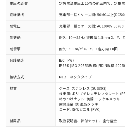
「－」：未確認です。当社販売部門へお問
むを得ず変更することがあります。
為替および外国貿易法に定める商品
電圧の影響
定格電源電圧±15%の範囲内で、定格電源
在庫状況および標準価格照会結果は、
い合わせください。
（以下｢規制貨物等」という）を輸出
記載している更新日時点での社内デー
*EU RoHS指令（10物質）：
絶縁抵抗
または国外への提供する場合は、日本
充電部一括とケース間: 50MΩ以上(DC500V
記
タに基づき作成されるものであり、閲
説明
鉛(Pb) 1000ppm以下、 水銀(Hg) 1000ppm以下、 カド
*中国RoHS10物質の基準値 (GB/T26572)：
国政府の輸出許可(または役務取引許
号
覧された時点での実際の在庫および標
ミウム(Cd) 100ppm以下、
Pb(鉛) :1000ppm、 Hg(水銀) : 1000ppm、 Cd(カドミウ
耐電圧
充電部一括とケース間: AC1000V 50/60Hz 1
可)を取得するなどの必要な手続きを
六価クロム(Cr(Ⅵ)) 1000ppm以下、ポリ臭化ビフェニル
ム) : 100ppm、
準価格とは異なる場合があることをご
類(PBB) 1000ppm以下、ポリ臭化ジフェニルエーテル類
Cr(Ⅵ)(六価クロム) : 1000ppm、 PBBs(ポリ臭化ビフェ
とります。
了承ください。
(PBDE) 1000ppm以下、フタル酸ビス(2-エチルヘキシ
○
一定数以上の在庫あり
ニル類) : 1000ppm、 PBDEs(ポリ臭化ジフェニルエーテ
耐振動
耐久: 10～55Hz 複振幅 1.5mm X、Y、Z各
当社は規制貨物を破棄する場合は、完
ル) (DEHP)(別名：DOP) 1000ppm以下、フタル酸ブチ
正式な納期状況および標準価格はお客
ル類) : 1000ppm、
ルベンジル（BBP） 1000ppm以下、フタル酸ジブチル
全に破砕するなど、違法に輸出されな
DBP(フタル酸ジブチル) : 1000ppm、 DIBP(フタル酸ジ
様のお取引先、またはお客様担当のオ
2
耐衝撃
耐久: 500m/s
X、Y、Z各方向 10回
（DBP） 1000ppm以下、フタル酸ジイソブチル
イソブチル) : 1000ppm、 BBP(フタル酸ブチルベンジ
△
一定数には満たないが在庫あり
いよう必要な手段を講じます。
ムロン制御機器販売店・当社販売員に
(DIBP) 1000ppm以下
ル) : 1000ppm、
当社は貴社製品を、核兵器、ミサイ
但し、RoHS指令で産業用監視および制御機器に対する
DEHP(フタル酸ビス(2-エチルヘキシル)) : 1000ppm
ご相談ください。
保護構造
IEC: IP67
適用除外項目は除く。
ル、化学兵器、生物兵器またはその他
－
在庫なし(最新の在庫状況につ
オムロン制御機器販売店や当社販売拠
IP69K (ISO 20653規格(旧DIN規格 40050 PA
フタル酸エステル類の４物質については閾値を超える意
武器並びにこれらの製造装置等に一切
いては、お客様のお取引先、ま
図的な使用がないことを確認しています。
点は「
販売ネットワーク
」をご確認
※2 環境保護使用期限
使用いたしません。
接続方式
たはお客様担当のオムロン制御
M12コネクタタイプ
ください。
当社は、貴社製品を第三者に販売する
機器販売店・当社販売員にご確
在庫状況および標準価格結果を当社の
※2 対応予定月
「ｅ」：有害物質（10物質）のすべてが基
材質
場合は、上記1、2および3の内容を当
ケース: ステンレス (SUS303)
認ください)
事前の承諾なく第三者に漏洩または開
準値以下であることを示します。
検出面: ポリブチレンテレフタレート (PBT)
該第三者に通知します。また当社は、
示しないようお願いします。
締めつけナット: 黄銅 ニッケルメッキ
部品在庫の切り替え状況などにより、予定
「10」：通常の使用状況下において有害物
販売先および販売に係わる関係者が違
マイパーツ機能（部品リスト作成サー
空
受注生産機種、また在庫状況の
歯付座金: 鉄 亜鉛メッキ
月が前後することがあります。
質が外部に漏えいし、環境に深刻な影響を
法に輸出するおそれがある場合は、取
ビス）をご利用いただくには、I-Web
白
情報を公開していない機種
コード: 塩化ビニル (PVC)
及ぼさない年数を意味します。
り引きをいたしません。
メンバーズにご登録されている必要が
「－」：未確認です。当社販売部門へお問
付属品
あります。
取扱説明書、締付ナット、歯付座金
い合わせください。
お客様が当ウェブサイト上で当社にご