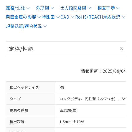
定格/性能
外形図
出力段回路図
相互干渉
周囲金属の影響
特性図
CAD
RoHS/REACH対応状況
規格認証/適合状況
定格/性能
情報更新：2025/09/04
検出ヘッドサイズ
M8
タイプ
ロングボディ、円柱型（ネジつき）、シー
電源の種類
直流3線式
検出距離
1.5mm ±10%