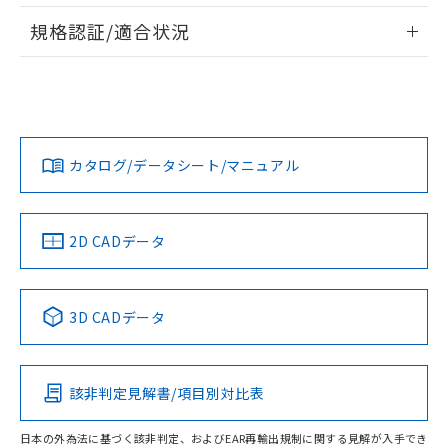
情報更新：2026/7/29
A: 20mm以上、B: 15mm以上
規格認証/適合状況
ログイン/会員登録
EU RoHS
注意事項・凡例
UL認証
CSA認証
CEマーキング
L: 0mm以上、φd: 8mm以上、D: 0mm以上、m: 4.5mm以
上、n: 12mm以上
Yes
Yes
Yes
金属埋め込み
対応状況
対応予定月
※1
※2
ダウンロードデータをご利用いただく前に、以下を必ずお読
みください。
カタログ/データシート/マニュアル
対応済み
ソフトウェアの使用条件
LR型式承認
DNV型式承認
BV型式承認
KR型式承
タイムチャート
（イギリス
（ノルウェー
（フランス
（韓国
船舶規格）
船舶規格）
船舶規格）
船舶規格
中国 RoHS
注意事項・凡例
2D CADデータ
No
No
No
No
l: 0mm以上、φd: 8mm以上、D: 0mm以上、m: 4.5mm以
上、n: 12mm以上
中国 RoHS表
※1 ※2
検出領域
3D CADデータ
この製品の規格認証/適合状況ページへ
Pb
Hg
Cd
Cr(VI)
その他の認証はこちらのページからご検索ください
該非判定見解書/項目別対比表
X
O
O
O
日本の外為法に基づく該非判定、およびEAR再輸出規制に関する見解が入手でき