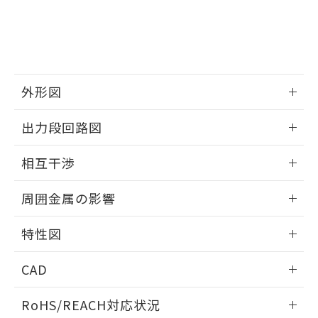
※3 非含有証明書ダウンロード
登録された部品リストについて、当社
および当社の共同利用者が、当社の製
下記の非含有証明書をダウンロードするこ
品・サービスに関するお客様との取
とができます。
合意する
キャンセル
引・商談に必要な範囲で利用すること
をご了承ください。
EU RoHS指令（10物質）の非含有証明書
※当社の共同利用者とは、
"個人情報
外形図
51物質の非含有証明書（当社基準）
の共同利用に関して"
の「1.共同利
※本証明書は発行日時点で非含有を証明す
用者の範囲」に記載されている法人を
情報更新：2025/09/04
るもので、過去に遡って非含有を証明する
出力段回路図
指します。
ものではありません。
外形図
また、RoHS指令のフタル酸エステル類４
情報更新：2025/09/04
相互干渉
物質の対応では、対応完了までの期間は出
荷製品に未対応品が混在することから備考
出力段回路図
情報更新：2025/09/04
欄に対応日を記載しておりました。
周囲金属の影響
既に当社にて対応品への在庫切替を完了
相互干渉
していることから、特段のことがない限
情報更新：2025/09/04
特性図
り、2022年1月12日より割愛しておりま
す。
周囲金属の影響
情報更新：2025/09/04
CAD
検出物体の大きさと材質による影響
ログイン/会員登録いただくと、CADデータをダウンロー
RoHS/REACH対応状況
ドすることができます。