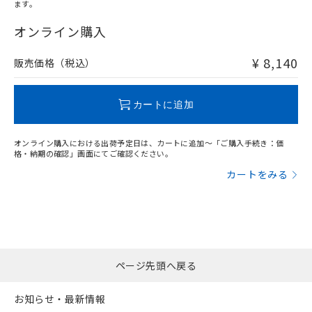
ます。
"対応済み"や非含有の記載がされた商品であっても、流通
在庫等で未対応品が混在する可能性があります。
オンライン購入
非含有品が必要な際は、弊社営業部門もしくは販売店へお
問い合わせください。
¥ 8,140
販売価格（税込）
この製品のRoHS/REACH対応状況ページへ
カートに追加
オンライン購入における出荷予定日は、カートに追加～「ご購入手続き：価
格・納期の確認」画面にてご確認ください。
カートをみる
ページ先頭へ戻る
お知らせ・最新情報