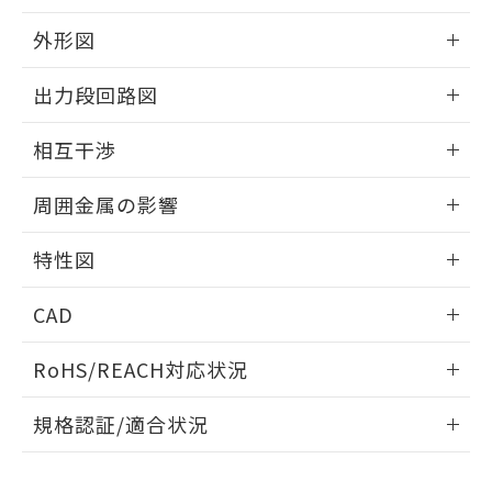
品・サービスに関するお客様との取
とができます。
合意する
キャンセル
引・商談に必要な範囲で利用すること
外形図
をご了承ください。
EU RoHS指令（10物質）の非含有証明書
※当社の共同利用者とは、
"個人情報
情報更新：2025/09/04
51物質の非含有証明書（当社基準）
出力段回路図
の共同利用に関して"
の「1.共同利
※本証明書は発行日時点で非含有を証明す
用者の範囲」に記載されている法人を
外形図
るもので、過去に遡って非含有を証明する
情報更新：2025/09/04
指します。
相互干渉
ものではありません。
また、RoHS指令のフタル酸エステル類４
出力段回路図
情報更新：2025/09/04
周囲金属の影響
物質の対応では、対応完了までの期間は出
荷製品に未対応品が混在することから備考
相互干渉
情報更新：2025/09/04
欄に対応日を記載しておりました。
特性図
既に当社にて対応品への在庫切替を完了
周囲金属の影響
していることから、特段のことがない限
情報更新：2025/09/04
CAD
り、2022年1月12日より割愛しておりま
す。
検出物体の大きさと材質による影響
ログイン/会員登録いただくと、CADデータをダウンロー
RoHS/REACH対応状況
ドすることができます。
情報更新：2026/7/29
A: 300mm以上、B: 200mm以上
規格認証/適合状況
ログイン/会員登録
EU RoHS
注意事項・凡例
UL認証
CSA認証
CEマーキング
L: 25mm以上、φd: 90mm以上、D: 25mm以上、m: 70mm