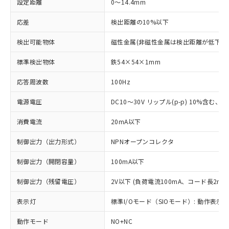
設定距離
0～14.4mm
応差
検出距離の10%以下
検出可能物体
磁性金属(非磁性金属は検出距離が低下し
標準検出物体
鉄54×54×1mm
応答周波数
100Hz
電源電圧
DC10～30V リップル(p-p) 10%含む、Cla
消費電流
20mA以下
制御出力（出力形式）
NPNオープンコレクタ
制御出力（開閉容量）
100mA以下
制御出力（残留電圧）
2V以下 (負荷電流100mA、コード長2m時
表示灯
標準I/Oモード（SIOモード）: 動作表示灯
動作モード
NO+NC