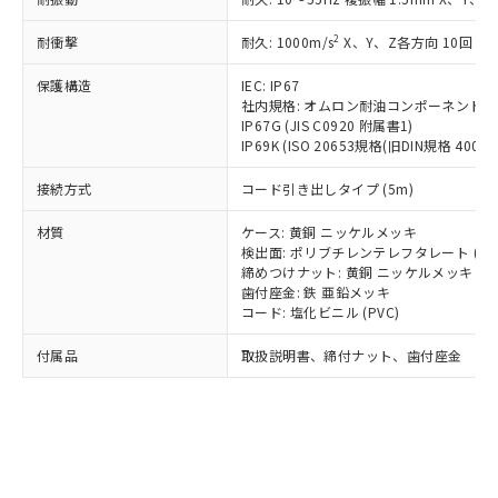
*EU RoHS指令（10物質）：
または国外への提供する場合は、日本
記
タに基づき作成されるものであり、閲
説明
鉛(Pb) 1000ppm以下、 水銀(Hg) 1000ppm以下、 カド
*中国RoHS10物質の基準値 (GB/T26572)：
国政府の輸出許可(または役務取引許
号
覧された時点での実際の在庫および標
ミウム(Cd) 100ppm以下、
Pb(鉛) :1000ppm、 Hg(水銀) : 1000ppm、 Cd(カドミウ
2
耐衝撃
耐久: 1000m/s
X、Y、Z各方向 10回
可)を取得するなどの必要な手続きを
六価クロム(Cr(Ⅵ)) 1000ppm以下、ポリ臭化ビフェニル
ム) : 100ppm、
準価格とは異なる場合があることをご
類(PBB) 1000ppm以下、ポリ臭化ジフェニルエーテル類
Cr(Ⅵ)(六価クロム) : 1000ppm、 PBBs(ポリ臭化ビフェ
とります。
了承ください。
(PBDE) 1000ppm以下、フタル酸ビス(2-エチルヘキシ
保護構造
IEC: IP67
○
一定数以上の在庫あり
ニル類) : 1000ppm、 PBDEs(ポリ臭化ジフェニルエーテ
当社は規制貨物を破棄する場合は、完
ル) (DEHP)(別名：DOP) 1000ppm以下、フタル酸ブチ
正式な納期状況および標準価格はお客
ル類) : 1000ppm、
社内規格: オムロン耐油コンポーネント評
ルベンジル（BBP） 1000ppm以下、フタル酸ジブチル
全に破砕するなど、違法に輸出されな
DBP(フタル酸ジブチル) : 1000ppm、 DIBP(フタル酸ジ
IP67G (JIS C0920 附属書1)
様のお取引先、またはお客様担当のオ
（DBP） 1000ppm以下、フタル酸ジイソブチル
イソブチル) : 1000ppm、 BBP(フタル酸ブチルベンジ
△
一定数には満たないが在庫あり
いよう必要な手段を講じます。
IP69K (ISO 20653規格(旧DIN規格 40050 
ムロン制御機器販売店・当社販売員に
(DIBP) 1000ppm以下
ル) : 1000ppm、
当社は貴社製品を、核兵器、ミサイ
但し、RoHS指令で産業用監視および制御機器に対する
DEHP(フタル酸ビス(2-エチルヘキシル)) : 1000ppm
ご相談ください。
適用除外項目は除く。
接続方式
コード引き出しタイプ (5m)
ル、化学兵器、生物兵器またはその他
－
在庫なし(最新の在庫状況につ
オムロン制御機器販売店や当社販売拠
フタル酸エステル類の４物質については閾値を超える意
武器並びにこれらの製造装置等に一切
いては、お客様のお取引先、ま
図的な使用がないことを確認しています。
点は「
販売ネットワーク
」をご確認
材質
ケース: 黄銅 ニッケルメッキ
※2 環境保護使用期限
使用いたしません。
たはお客様担当のオムロン制御
ください。
検出面: ポリブチレンテレフタレート (PB
当社は、貴社製品を第三者に販売する
機器販売店・当社販売員にご確
在庫状況および標準価格結果を当社の
締めつけナット: 黄銅 ニッケルメッキ
※2 対応予定月
「ｅ」：有害物質（10物質）のすべてが基
場合は、上記1、2および3の内容を当
認ください)
事前の承諾なく第三者に漏洩または開
歯付座金: 鉄 亜鉛メッキ
準値以下であることを示します。
該第三者に通知します。また当社は、
コード: 塩化ビニル (PVC)
示しないようお願いします。
部品在庫の切り替え状況などにより、予定
「10」：通常の使用状況下において有害物
販売先および販売に係わる関係者が違
マイパーツ機能（部品リスト作成サー
空
受注生産機種、また在庫状況の
月が前後することがあります。
質が外部に漏えいし、環境に深刻な影響を
法に輸出するおそれがある場合は、取
付属品
取扱説明書、締付ナット、歯付座金
ビス）をご利用いただくには、I-Web
白
情報を公開していない機種
及ぼさない年数を意味します。
り引きをいたしません。
メンバーズにご登録されている必要が
「－」：未確認です。当社販売部門へお問
あります。
い合わせください。
お客様が当ウェブサイト上で当社にご
※3 非含有証明書ダウンロード
登録された部品リストについて、当社
および当社の共同利用者が、当社の製
下記の非含有証明書をダウンロードするこ