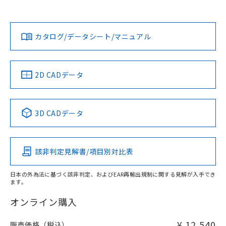
以上、n: 90mm以上
Yes
Yes
Yes
金属埋め込み
対応状況
対応予定月
※1
※2
ダウンロードデータをご利用いただく前に、以下を必ずお読
タイムチャート
みください。
カタログ/データシート/マニュアル
対応済み
ソフトウェアの使用条件
LR型式承認
DNV型式承認
BV型式承認
KR型式承
（イギリス
（ノルウェー
（フランス
（韓国
船舶規格）
船舶規格）
船舶規格）
船舶規格
中国 RoHS
注意事項・凡例
2D CADデータ
No
No
No
No
l: 30mm以上、φd: 90mm以上、D: 30mm以上、m: 70mm
検出領域
以上、n: 90mm以上
中国 RoHS表
※1 ※2
3D CADデータ
この製品の規格認証/適合状況ページへ
Pb
Hg
Cd
Cr(VI)
その他の認証はこちらのページからご検索ください
該非判定見解書/項目別対比表
X
O
O
O
日本の外為法に基づく該非判定、およびEAR再輸出規制に関する見解が入手でき
ます。
"対応済み"や非含有の記載がされた商品であっても、流通
在庫等で未対応品が混在する可能性があります。
オンライン購入
非含有品が必要な際は、弊社営業部門もしくは販売店へお
問い合わせください。
¥ 12,540
販売価格（税込）