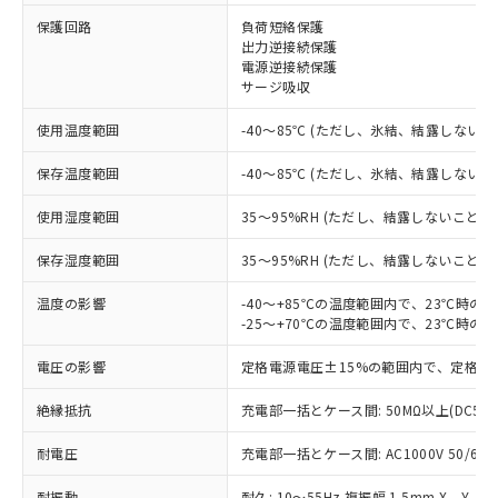
保護回路
負荷短絡保護
※1 対応状況
出力逆接続保護
電源逆接続保護
対応済み：EU RoHS指令（10物質）の
サージ吸収
非含有に対応した製品が提供可能な商品で
す。
使用温度範囲
-40～85℃ (ただし、氷結、結露しないこ
対応予定：EU RoHS指令（10物質）の非含
ご利用条件
有に対応した製品に切り替える予定のある
保存温度範囲
-40～85℃ (ただし、氷結、結露しないこ
商品です。
使用湿度範囲
35～95%RH (ただし、結露しないこと)
対応予定なし：EU RoHS指令（10物質）の
以下の条件をお読みいただき、同意のうえ
非含有に非対応の商品で、対応品を出す予
ご利用ください。
保存湿度範囲
35～95%RH (ただし、結露しないこと)
定はありません。
調査・確認中：EU RoHS指令（10物質）の
本サービスは、当社制御機器事業取扱
温度の影響
-40～+85℃の温度範囲内で、23℃時の
※1 中国RoHS○×表
非含有の対応状況を調査中または確認中の
商品の当社在庫状況および標準価格
-25～+70℃の温度範囲内で、23℃時の
商品です。
(税抜)を提供させていただくもので
「○」：最大均質材料含有率が中国RoHSの
非該当品：ライセンス料など無形物で、有
電圧の影響
定格電源電圧±15%の範囲内で、定格電
す。
基準値以下であることを示します。
害物質有無と関係のない商品です。
当社制御機器事業取扱商品の中には、
「×」：最大均質材料含有率が中国RoHSの
仕入先様の事情により、非含有部品として
絶縁抵抗
充電部一括とケース間: 50MΩ以上(DC50
本サービスの対象外となる商品もある
基準値を超えていることを示します。
いたものが、含有品と判明した場合などや
当社は、これら貴社製品のうち、外国
ことをご了承ください。
「－」：未確認です。当社販売部門へお問
むを得ず変更することがあります。
耐電圧
充電部一括とケース間: AC1000V 50/60Hz
為替および外国貿易法に定める商品
在庫状況および標準価格照会結果は、
い合わせください。
（以下｢規制貨物等」という）を輸出
記載している更新日時点での社内デー
耐振動
耐久: 10～55Hz 複振幅 1.5mm X、Y、Z