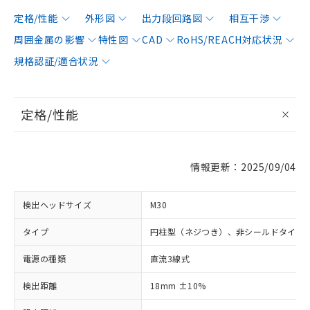
定格/性能
外形図
出力段回路図
相互干渉
周囲金属の影響
特性図
CAD
RoHS/REACH対応状況
規格認証/適合状況
定格/性能
情報更新：2025/09/04
検出ヘッドサイズ
M30
タイプ
円柱型（ネジつき）、非シールドタイプ
電源の種類
直流3線式
検出距離
18mm ±10%