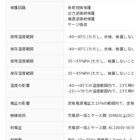
保護回路
負荷短絡保護
※1 対応状況
出力逆接続保護
電源逆接続保護
対応済み：EU RoHS指令（10物質）の
サージ吸収
非含有に対応した製品が提供可能な商品で
す。
使用温度範囲
-40～85℃ (ただし、氷結、結露しないこ
対応予定：EU RoHS指令（10物質）の非含
ご利用条件
有に対応した製品に切り替える予定のある
保存温度範囲
-40～85℃ (ただし、氷結、結露しないこ
商品です。
使用湿度範囲
35～95%RH (ただし、結露しないこと)
対応予定なし：EU RoHS指令（10物質）の
以下の条件をお読みいただき、同意のうえ
非含有に非対応の商品で、対応品を出す予
ご利用ください。
保存湿度範囲
35～95%RH (ただし、結露しないこと)
定はありません。
調査・確認中：EU RoHS指令（10物質）の
本サービスは、当社制御機器事業取扱
温度の影響
-40～+85℃の温度範囲内で、23℃時の
※1 中国RoHS○×表
非含有の対応状況を調査中または確認中の
商品の当社在庫状況および標準価格
-25～+70℃の温度範囲内で、23℃時の
商品です。
(税抜)を提供させていただくもので
「○」：最大均質材料含有率が中国RoHSの
非該当品：ライセンス料など無形物で、有
電圧の影響
定格電源電圧±15%の範囲内で、定格電
す。
基準値以下であることを示します。
害物質有無と関係のない商品です。
当社制御機器事業取扱商品の中には、
「×」：最大均質材料含有率が中国RoHSの
仕入先様の事情により、非含有部品として
絶縁抵抗
充電部一括とケース間: 50MΩ以上(DC50
本サービスの対象外となる商品もある
基準値を超えていることを示します。
いたものが、含有品と判明した場合などや
当社は、これら貴社製品のうち、外国
ことをご了承ください。
「－」：未確認です。当社販売部門へお問
むを得ず変更することがあります。
耐電圧
充電部一括とケース間: AC1000V 50/60Hz
為替および外国貿易法に定める商品
在庫状況および標準価格照会結果は、
い合わせください。
（以下｢規制貨物等」という）を輸出
記載している更新日時点での社内デー
耐振動
耐久: 10～55Hz 複振幅 1.5mm X、Y、Z