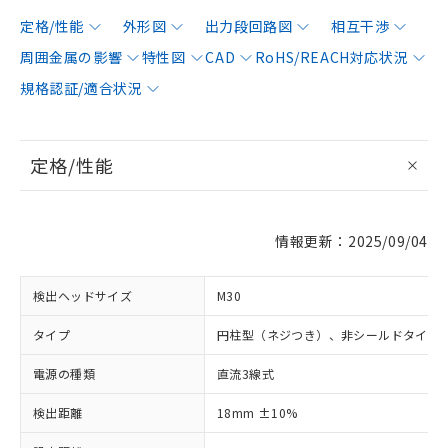
定格/性能
外形図
出力段回路図
相互干渉
周囲金属の影響
特性図
CAD
RoHS/REACH対応状況
規格認証/適合状況
定格/性能
情報更新：2025/09/04
検出ヘッドサイズ
M30
タイプ
円柱型（ネジつき）、非シールドタイプ
電源の種類
直流3線式
検出距離
18mm ±10%