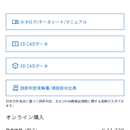
以上、n: 90mm以上
Yes
Yes
Yes
金属埋め込み
対応状況
対応予定月
※1
※2
ダウンロードデータをご利用いただく前に、以下を必ずお読
タイムチャート
みください。
カタログ/データシート/マニュアル
対応済み
ソフトウェアの使用条件
LR型式承認
DNV型式承認
BV型式承認
KR型式承
（イギリス
（ノルウェー
（フランス
（韓国
船舶規格）
船舶規格）
船舶規格）
船舶規格
中国 RoHS
注意事項・凡例
2D CADデータ
No
No
No
No
l: 30mm以上、φd: 90mm以上、D: 30mm以上、m: 70mm
検出領域
以上、n: 90mm以上
中国 RoHS表
※1 ※2
3D CADデータ
この製品の規格認証/適合状況ページへ
Pb
Hg
Cd
Cr(VI)
その他の認証はこちらのページからご検索ください
該非判定見解書/項目別対比表
X
O
O
O
日本の外為法に基づく該非判定、およびEAR再輸出規制に関する見解が入手でき
ます。
"対応済み"や非含有の記載がされた商品であっても、流通
在庫等で未対応品が混在する可能性があります。
オンライン購入
非含有品が必要な際は、弊社営業部門もしくは販売店へお
問い合わせください。