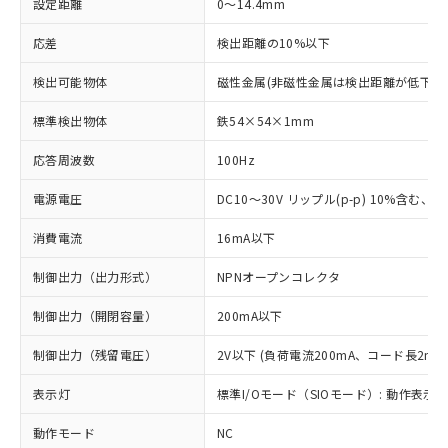
設定距離
0～14.4mm
応差
検出距離の10%以下
検出可能物体
磁性金属(非磁性金属は検出距離が低下し
標準検出物体
鉄54×54×1mm
応答周波数
100Hz
電源電圧
DC10～30V リップル(p-p) 10%含む、Cla
消費電流
16mA以下
制御出力（出力形式）
NPNオープンコレクタ
制御出力（開閉容量）
200mA以下
制御出力（残留電圧）
2V以下 (負荷電流200mA、コード長2m時
表示灯
標準I/Oモード（SIOモード）: 動作表示灯
動作モード
NC