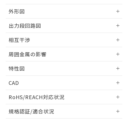
品・サービスに関するお客様との取
とができます。
合意する
キャンセル
引・商談に必要な範囲で利用すること
外形図
をご了承ください。
EU RoHS指令（10物質）の非含有証明書
※当社の共同利用者とは、
"個人情報
情報更新：2025/09/04
51物質の非含有証明書（当社基準）
出力段回路図
の共同利用に関して"
の「1.共同利
※本証明書は発行日時点で非含有を証明す
用者の範囲」に記載されている法人を
外形図
るもので、過去に遡って非含有を証明する
情報更新：2025/09/04
指します。
相互干渉
ものではありません。
また、RoHS指令のフタル酸エステル類４
出力段回路図
情報更新：2025/09/04
周囲金属の影響
物質の対応では、対応完了までの期間は出
荷製品に未対応品が混在することから備考
相互干渉
情報更新：2025/09/04
欄に対応日を記載しておりました。
特性図
既に当社にて対応品への在庫切替を完了
周囲金属の影響
していることから、特段のことがない限
情報更新：2025/09/04
CAD
り、2022年1月12日より割愛しておりま
す。
検出物体の大きさと材質による影響
ログイン/会員登録いただくと、CADデータをダウンロー
RoHS/REACH対応状況
ドすることができます。
情報更新：2026/7/29
A: 300mm以上、B: 200mm以上
規格認証/適合状況
ログイン/会員登録
EU RoHS
注意事項・凡例
UL認証
CSA認証
CEマーキング
L: 25mm以上、φd: 90mm以上、D: 25mm以上、m: 70mm