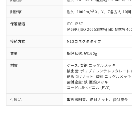
*EU RoHS指令（10物質）：
または国外への提供する場合は、日本
記
タに基づき作成されるものであり、閲
説明
鉛(Pb) 1000ppm以下、 水銀(Hg) 1000ppm以下、 カド
*中国RoHS10物質の基準値 (GB/T26572)：
国政府の輸出許可(または役務取引許
号
覧された時点での実際の在庫および標
ミウム(Cd) 100ppm以下、
Pb(鉛) :1000ppm、 Hg(水銀) : 1000ppm、 Cd(カドミウ
2
耐衝撃
耐久: 1000m/s
X、Y、Z各方向 10回
可)を取得するなどの必要な手続きを
六価クロム(Cr(Ⅵ)) 1000ppm以下、ポリ臭化ビフェニル
ム) : 100ppm、
準価格とは異なる場合があることをご
類(PBB) 1000ppm以下、ポリ臭化ジフェニルエーテル類
Cr(Ⅵ)(六価クロム) : 1000ppm、 PBBs(ポリ臭化ビフェ
とります。
了承ください。
保護構造
IEC: IP67
(PBDE) 1000ppm以下、フタル酸ビス(2-エチルヘキシ
○
一定数以上の在庫あり
ニル類) : 1000ppm、 PBDEs(ポリ臭化ジフェニルエーテ
当社は規制貨物を破棄する場合は、完
ル) (DEHP)(別名：DOP) 1000ppm以下、フタル酸ブチ
正式な納期状況および標準価格はお客
IP69K (ISO 20653規格(旧DIN規格 40050 
ル類) : 1000ppm、
ルベンジル（BBP） 1000ppm以下、フタル酸ジブチル
全に破砕するなど、違法に輸出されな
DBP(フタル酸ジブチル) : 1000ppm、 DIBP(フタル酸ジ
様のお取引先、またはお客様担当のオ
（DBP） 1000ppm以下、フタル酸ジイソブチル
イソブチル) : 1000ppm、 BBP(フタル酸ブチルベンジ
△
一定数には満たないが在庫あり
いよう必要な手段を講じます。
接続方式
M12コネクタタイプ
ムロン制御機器販売店・当社販売員に
(DIBP) 1000ppm以下
ル) : 1000ppm、
当社は貴社製品を、核兵器、ミサイ
但し、RoHS指令で産業用監視および制御機器に対する
DEHP(フタル酸ビス(2-エチルヘキシル)) : 1000ppm
ご相談ください。
適用除外項目は除く。
質量
ル、化学兵器、生物兵器またはその他
梱包状態: 約160g
－
在庫なし(最新の在庫状況につ
オムロン制御機器販売店や当社販売拠
フタル酸エステル類の４物質については閾値を超える意
武器並びにこれらの製造装置等に一切
いては、お客様のお取引先、ま
図的な使用がないことを確認しています。
点は「
販売ネットワーク
」をご確認
※2 環境保護使用期限
材質
ケース: 黄銅 ニッケルメッキ
使用いたしません。
たはお客様担当のオムロン制御
ください。
検出面: ポリブチレンテレフタレート (PB
当社は、貴社製品を第三者に販売する
機器販売店・当社販売員にご確
在庫状況および標準価格結果を当社の
締めつけナット: 黄銅 ニッケルメッキ
※2 対応予定月
「ｅ」：有害物質（10物質）のすべてが基
場合は、上記1、2および3の内容を当
認ください)
事前の承諾なく第三者に漏洩または開
歯付座金: 鉄 亜鉛メッキ
準値以下であることを示します。
該第三者に通知します。また当社は、
示しないようお願いします。
コード: 塩化ビニル (PVC)
部品在庫の切り替え状況などにより、予定
「10」：通常の使用状況下において有害物
販売先および販売に係わる関係者が違
マイパーツ機能（部品リスト作成サー
空
受注生産機種、また在庫状況の
月が前後することがあります。
質が外部に漏えいし、環境に深刻な影響を
法に輸出するおそれがある場合は、取
付属品
取扱説明書、締付ナット、歯付座金
ビス）をご利用いただくには、I-Web
白
情報を公開していない機種
及ぼさない年数を意味します。
り引きをいたしません。
メンバーズにご登録されている必要が
「－」：未確認です。当社販売部門へお問
あります。
い合わせください。
お客様が当ウェブサイト上で当社にご
※3 非含有証明書ダウンロード
登録された部品リストについて、当社
および当社の共同利用者が、当社の製
下記の非含有証明書をダウンロードするこ