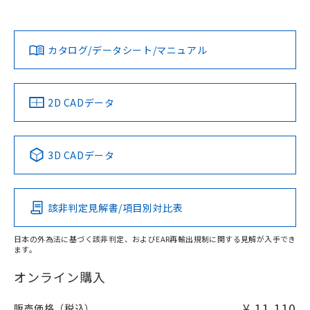
以上、n: 90mm以上
Yes
Yes
Yes
金属埋め込み
対応状況
対応予定月
※1
※2
ダウンロードデータをご利用いただく前に、以下を必ずお読
タイムチャート
みください。
カタログ/データシート/マニュアル
対応済み
ソフトウェアの使用条件
LR型式承認
DNV型式承認
BV型式承認
KR型式承
（イギリス
（ノルウェー
（フランス
（韓国
船舶規格）
船舶規格）
船舶規格）
船舶規格
中国 RoHS
注意事項・凡例
2D CADデータ
No
No
No
No
l: 30mm以上、φd: 90mm以上、D: 30mm以上、m: 70mm
検出領域
以上、n: 90mm以上
中国 RoHS表
※1 ※2
3D CADデータ
この製品の規格認証/適合状況ページへ
Pb
Hg
Cd
Cr(VI)
その他の認証はこちらのページからご検索ください
該非判定見解書/項目別対比表
X
O
O
O
日本の外為法に基づく該非判定、およびEAR再輸出規制に関する見解が入手でき
ます。
"対応済み"や非含有の記載がされた商品であっても、流通
在庫等で未対応品が混在する可能性があります。
オンライン購入
非含有品が必要な際は、弊社営業部門もしくは販売店へお
問い合わせください。
¥ 11,110
販売価格（税込）