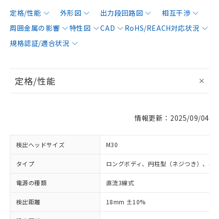
定格/性能
外形図
出力段回路図
相互干渉
周囲金属の影響
特性図
CAD
RoHS/REACH対応状況
規格認証/適合状況
定格/性能
情報更新：2025/09/04
検出ヘッドサイズ
M30
タイプ
ロングボディ、円柱型（ネジつき）、非
電源の種類
直流3線式
検出距離
18mm ±10%