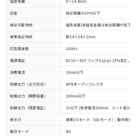
設定距離
0～14.4mm
応差
検出距離の10%以下
検出可能物体
磁性金属(非磁性金属は検出距離が低下し
標準検出物体
鉄54×54×1mm
応答周波数
100Hz
電源電圧
DC10～30V リップル(p-p) 10%含む、Cla
消費電流
16mA以下
制御出力（出力形式）
NPNオープンコレクタ
制御出力（開閉容量）
200mA以下
制御出力（残留電圧）
2V以下 (負荷電流200mA、コード長2m時
表示灯
標準I/Oモード（SIOモード）: 動作表示灯
動作モード
NO