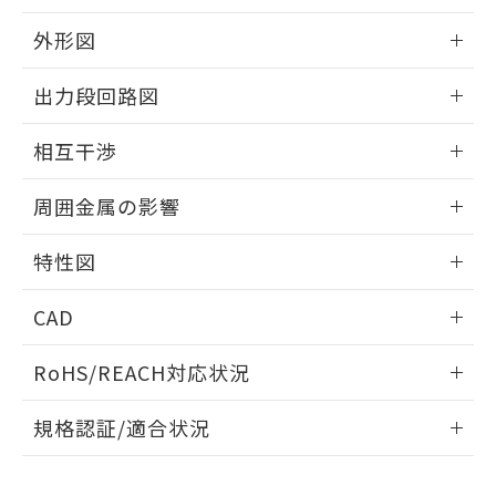
品・サービスに関するお客様との取
とができます。
合意する
キャンセル
引・商談に必要な範囲で利用すること
外形図
をご了承ください。
EU RoHS指令（10物質）の非含有証明書
※当社の共同利用者とは、
"個人情報
情報更新：2025/09/04
51物質の非含有証明書（当社基準）
出力段回路図
の共同利用に関して"
の「1.共同利
※本証明書は発行日時点で非含有を証明す
用者の範囲」に記載されている法人を
外形図
るもので、過去に遡って非含有を証明する
情報更新：2025/09/04
指します。
相互干渉
ものではありません。
また、RoHS指令のフタル酸エステル類４
出力段回路図
情報更新：2025/09/04
周囲金属の影響
物質の対応では、対応完了までの期間は出
荷製品に未対応品が混在することから備考
相互干渉
情報更新：2025/09/04
欄に対応日を記載しておりました。
特性図
既に当社にて対応品への在庫切替を完了
周囲金属の影響
していることから、特段のことがない限
情報更新：2025/09/04
CAD
り、2022年1月12日より割愛しておりま
す。
検出物体の大きさと材質による影響
ログイン/会員登録いただくと、CADデータをダウンロー
RoHS/REACH対応状況
ドすることができます。
情報更新：2026/7/29
A: 300mm以上、B: 200mm以上
規格認証/適合状況
ログイン/会員登録
EU RoHS
注意事項・凡例
UL認証
CSA認証
CEマーキング
L: 25mm以上、φd: 90mm以上、D: 25mm以上、m: 70mm