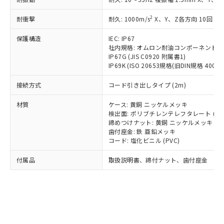
*EU RoHS指令（10物質）：
または国外への提供する場合は、日本
記
タに基づき作成されるものであり、閲
説明
鉛(Pb) 1000ppm以下、 水銀(Hg) 1000ppm以下、 カド
*中国RoHS10物質の基準値 (GB/T26572)：
国政府の輸出許可(または役務取引許
号
覧された時点での実際の在庫および標
ミウム(Cd) 100ppm以下、
Pb(鉛) :1000ppm、 Hg(水銀) : 1000ppm、 Cd(カドミウ
2
耐衝撃
耐久: 1000m/s
X、Y、Z各方向 10回
可)を取得するなどの必要な手続きを
六価クロム(Cr(Ⅵ)) 1000ppm以下、ポリ臭化ビフェニル
ム) : 100ppm、
準価格とは異なる場合があることをご
類(PBB) 1000ppm以下、ポリ臭化ジフェニルエーテル類
Cr(Ⅵ)(六価クロム) : 1000ppm、 PBBs(ポリ臭化ビフェ
とります。
了承ください。
(PBDE) 1000ppm以下、フタル酸ビス(2-エチルヘキシ
保護構造
IEC: IP67
○
一定数以上の在庫あり
ニル類) : 1000ppm、 PBDEs(ポリ臭化ジフェニルエーテ
当社は規制貨物を破棄する場合は、完
ル) (DEHP)(別名：DOP) 1000ppm以下、フタル酸ブチ
正式な納期状況および標準価格はお客
ル類) : 1000ppm、
社内規格: オムロン耐油コンポーネント評
ルベンジル（BBP） 1000ppm以下、フタル酸ジブチル
全に破砕するなど、違法に輸出されな
DBP(フタル酸ジブチル) : 1000ppm、 DIBP(フタル酸ジ
IP67G (JIS C0920 附属書1)
様のお取引先、またはお客様担当のオ
（DBP） 1000ppm以下、フタル酸ジイソブチル
イソブチル) : 1000ppm、 BBP(フタル酸ブチルベンジ
△
一定数には満たないが在庫あり
いよう必要な手段を講じます。
IP69K (ISO 20653規格(旧DIN規格 40050 
ムロン制御機器販売店・当社販売員に
(DIBP) 1000ppm以下
ル) : 1000ppm、
当社は貴社製品を、核兵器、ミサイ
但し、RoHS指令で産業用監視および制御機器に対する
DEHP(フタル酸ビス(2-エチルヘキシル)) : 1000ppm
ご相談ください。
適用除外項目は除く。
接続方式
コード引き出しタイプ (2m)
ル、化学兵器、生物兵器またはその他
－
在庫なし(最新の在庫状況につ
オムロン制御機器販売店や当社販売拠
フタル酸エステル類の４物質については閾値を超える意
武器並びにこれらの製造装置等に一切
いては、お客様のお取引先、ま
図的な使用がないことを確認しています。
点は「
販売ネットワーク
」をご確認
材質
ケース: 黄銅 ニッケルメッキ
※2 環境保護使用期限
使用いたしません。
たはお客様担当のオムロン制御
ください。
検出面: ポリブチレンテレフタレート (PB
当社は、貴社製品を第三者に販売する
機器販売店・当社販売員にご確
在庫状況および標準価格結果を当社の
締めつけナット: 黄銅 ニッケルメッキ
※2 対応予定月
「ｅ」：有害物質（10物質）のすべてが基
場合は、上記1、2および3の内容を当
認ください)
事前の承諾なく第三者に漏洩または開
歯付座金: 鉄 亜鉛メッキ
準値以下であることを示します。
該第三者に通知します。また当社は、
コード: 塩化ビニル (PVC)
示しないようお願いします。
部品在庫の切り替え状況などにより、予定
「10」：通常の使用状況下において有害物
販売先および販売に係わる関係者が違
マイパーツ機能（部品リスト作成サー
空
受注生産機種、また在庫状況の
月が前後することがあります。
質が外部に漏えいし、環境に深刻な影響を
法に輸出するおそれがある場合は、取
付属品
取扱説明書、締付ナット、歯付座金
ビス）をご利用いただくには、I-Web
白
情報を公開していない機種
及ぼさない年数を意味します。
り引きをいたしません。
メンバーズにご登録されている必要が
「－」：未確認です。当社販売部門へお問
あります。
い合わせください。
お客様が当ウェブサイト上で当社にご
※3 非含有証明書ダウンロード
登録された部品リストについて、当社
および当社の共同利用者が、当社の製
下記の非含有証明書をダウンロードするこ