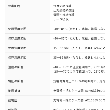
保護回路
負荷短絡保護
※1 対応状況
出力逆接続保護
電源逆接続保護
対応済み：EU RoHS指令（10物質）の
サージ吸収
非含有に対応した製品が提供可能な商品で
す。
使用温度範囲
-40～85℃ (ただし、氷結、結露しないこ
対応予定：EU RoHS指令（10物質）の非含
ご利用条件
有に対応した製品に切り替える予定のある
保存温度範囲
-40～85℃ (ただし、氷結、結露しないこ
商品です。
使用湿度範囲
35～95%RH (ただし、結露しないこと)
対応予定なし：EU RoHS指令（10物質）の
以下の条件をお読みいただき、同意のうえ
非含有に非対応の商品で、対応品を出す予
ご利用ください。
保存湿度範囲
35～95%RH (ただし、結露しないこと)
定はありません。
調査・確認中：EU RoHS指令（10物質）の
本サービスは、当社制御機器事業取扱
温度の影響
-40～+85℃の温度範囲内で、23℃時の
※1 中国RoHS○×表
非含有の対応状況を調査中または確認中の
商品の当社在庫状況および標準価格
-25～+70℃の温度範囲内で、23℃時の
商品です。
(税抜)を提供させていただくもので
「○」：最大均質材料含有率が中国RoHSの
非該当品：ライセンス料など無形物で、有
電圧の影響
定格電源電圧±15%の範囲内で、定格電
す。
基準値以下であることを示します。
害物質有無と関係のない商品です。
当社制御機器事業取扱商品の中には、
「×」：最大均質材料含有率が中国RoHSの
仕入先様の事情により、非含有部品として
絶縁抵抗
充電部一括とケース間: 50MΩ以上(DC50
本サービスの対象外となる商品もある
基準値を超えていることを示します。
いたものが、含有品と判明した場合などや
当社は、これら貴社製品のうち、外国
ことをご了承ください。
「－」：未確認です。当社販売部門へお問
むを得ず変更することがあります。
耐電圧
充電部一括とケース間: AC1000V 50/60Hz
為替および外国貿易法に定める商品
在庫状況および標準価格照会結果は、
い合わせください。
（以下｢規制貨物等」という）を輸出
記載している更新日時点での社内デー
耐振動
耐久: 10～55Hz 複振幅 1.5mm X、Y、Z