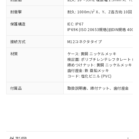
*中国RoHS10物質の基準値 (GB/T26572)：
国政府の輸出許可(または役務取引許
号
覧された時点での実際の在庫および標
ミウム(Cd) 100ppm以下、
Pb(鉛) :1000ppm、 Hg(水銀) : 1000ppm、 Cd(カドミウ
可)を取得するなどの必要な手続きを
六価クロム(Cr(Ⅵ)) 1000ppm以下、ポリ臭化ビフェニル
ム) : 100ppm、
準価格とは異なる場合があることをご
2
耐衝撃
耐久: 1000m/s
X、Y、Z各方向 10回
類(PBB) 1000ppm以下、ポリ臭化ジフェニルエーテル類
Cr(Ⅵ)(六価クロム) : 1000ppm、 PBBs(ポリ臭化ビフェ
とります。
了承ください。
(PBDE) 1000ppm以下、フタル酸ビス(2-エチルヘキシ
○
一定数以上の在庫あり
ニル類) : 1000ppm、 PBDEs(ポリ臭化ジフェニルエーテ
当社は規制貨物を破棄する場合は、完
ル) (DEHP)(別名：DOP) 1000ppm以下、フタル酸ブチ
正式な納期状況および標準価格はお客
ル類) : 1000ppm、
保護構造
IEC: IP67
ルベンジル（BBP） 1000ppm以下、フタル酸ジブチル
全に破砕するなど、違法に輸出されな
DBP(フタル酸ジブチル) : 1000ppm、 DIBP(フタル酸ジ
IP69K (ISO 20653規格(旧DIN規格 40050 
様のお取引先、またはお客様担当のオ
（DBP） 1000ppm以下、フタル酸ジイソブチル
イソブチル) : 1000ppm、 BBP(フタル酸ブチルベンジ
△
一定数には満たないが在庫あり
いよう必要な手段を講じます。
ムロン制御機器販売店・当社販売員に
(DIBP) 1000ppm以下
ル) : 1000ppm、
当社は貴社製品を、核兵器、ミサイ
但し、RoHS指令で産業用監視および制御機器に対する
接続方式
M12コネクタタイプ
DEHP(フタル酸ビス(2-エチルヘキシル)) : 1000ppm
ご相談ください。
適用除外項目は除く。
ル、化学兵器、生物兵器またはその他
－
在庫なし(最新の在庫状況につ
オムロン制御機器販売店や当社販売拠
フタル酸エステル類の４物質については閾値を超える意
材質
ケース: 黄銅 ニッケルメッキ
武器並びにこれらの製造装置等に一切
いては、お客様のお取引先、ま
図的な使用がないことを確認しています。
点は「
販売ネットワーク
」をご確認
検出面: ポリブチレンテレフタレート (PB
※2 環境保護使用期限
使用いたしません。
たはお客様担当のオムロン制御
ください。
締めつけナット: 黄銅 ニッケルメッキ
当社は、貴社製品を第三者に販売する
機器販売店・当社販売員にご確
在庫状況および標準価格結果を当社の
歯付座金: 鉄 亜鉛メッキ
※2 対応予定月
「ｅ」：有害物質（10物質）のすべてが基
場合は、上記1、2および3の内容を当
認ください)
事前の承諾なく第三者に漏洩または開
コード: 塩化ビニル (PVC)
準値以下であることを示します。
該第三者に通知します。また当社は、
示しないようお願いします。
部品在庫の切り替え状況などにより、予定
「10」：通常の使用状況下において有害物
販売先および販売に係わる関係者が違
付属品
取扱説明書、締付ナット、歯付座金
マイパーツ機能（部品リスト作成サー
空
受注生産機種、また在庫状況の
月が前後することがあります。
質が外部に漏えいし、環境に深刻な影響を
法に輸出するおそれがある場合は、取
ビス）をご利用いただくには、I-Web
白
情報を公開していない機種
及ぼさない年数を意味します。
り引きをいたしません。
メンバーズにご登録されている必要が
「－」：未確認です。当社販売部門へお問
あります。
い合わせください。
お客様が当ウェブサイト上で当社にご
※3 非含有証明書ダウンロード
登録された部品リストについて、当社
および当社の共同利用者が、当社の製
下記の非含有証明書をダウンロードするこ
品・サービスに関するお客様との取
とができます。