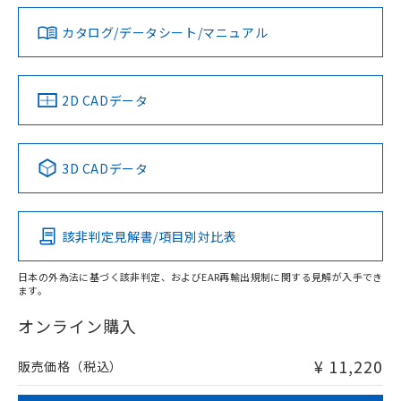
ダウンロードデータをご利用いただく前に、以下を必ずお読
タイムチャート
みください。
カタログ/データシート/マニュアル
対応済み
ソフトウェアの使用条件
LR型式承認
DNV型式承認
BV型式承認
KR型式承
（イギリス
（ノルウェー
（フランス
（韓国
船舶規格）
船舶規格）
船舶規格）
船舶規格
中国 RoHS
注意事項・凡例
2D CADデータ
No
No
No
No
l: 30mm以上、φd: 90mm以上、D: 30mm以上、m: 70mm
検出領域
以上、n: 90mm以上
中国 RoHS表
※1 ※2
3D CADデータ
この製品の規格認証/適合状況ページへ
Pb
Hg
Cd
Cr(VI)
その他の認証はこちらのページからご検索ください
該非判定見解書/項目別対比表
X
O
O
O
日本の外為法に基づく該非判定、およびEAR再輸出規制に関する見解が入手でき
ます。
"対応済み"や非含有の記載がされた商品であっても、流通
在庫等で未対応品が混在する可能性があります。
オンライン購入
非含有品が必要な際は、弊社営業部門もしくは販売店へお
問い合わせください。
¥ 11,220
販売価格（税込）