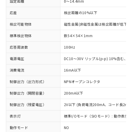
設定距離
0～14.4mm
応差
検出距離の10%以下
検出可能物体
磁性金属(非磁性金属は検出距離が低下し
標準検出物体
鉄54×54×1mm
応答周波数
100Hz
電源電圧
DC10～30V リップル(p-p) 10%含む、Cla
消費電流
16mA以下
制御出力（出力形式）
NPNオープンコレクタ
制御出力（開閉容量）
200mA以下
制御出力（残留電圧）
2V以下 (負荷電流200mA、コード長2m時
表示灯
標準I/Oモード（SIOモード）: 動作表示灯
動作モード
NO