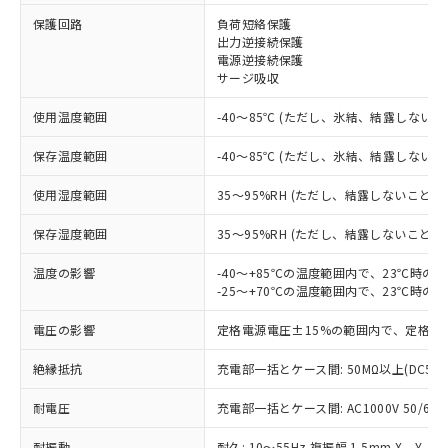
※1 対応状況
保護回路
負荷短絡保護
出力逆接続保護
対応済み：EU RoHS指令（10物質）の
電源逆接続保護
非含有に対応した製品が提供可能な商品で
サージ吸収
す。
対応予定：EU RoHS指令（10物質）の非含
使用温度範囲
-40～85℃ (ただし、氷結、結露しないこ
ご利用条件
有に対応した製品に切り替える予定のある
保存温度範囲
-40～85℃ (ただし、氷結、結露しないこ
商品です。
対応予定なし：EU RoHS指令（10物質）の
以下の条件をお読みいただき、同意のうえ
使用湿度範囲
35～95%RH (ただし、結露しないこと)
非含有に非対応の商品で、対応品を出す予
ご利用ください。
定はありません。
保存湿度範囲
35～95%RH (ただし、結露しないこと)
調査・確認中：EU RoHS指令（10物質）の
本サービスは、当社制御機器事業取扱
※1 中国RoHS○×表
非含有の対応状況を調査中または確認中の
商品の当社在庫状況および標準価格
温度の影響
-40～+85℃の温度範囲内で、23℃時の
商品です。
-25～+70℃の温度範囲内で、23℃時の
(税抜)を提供させていただくもので
「○」：最大均質材料含有率が中国RoHSの
非該当品：ライセンス料など無形物で、有
す。
基準値以下であることを示します。
害物質有無と関係のない商品です。
電圧の影響
定格電源電圧±15%の範囲内で、定格電
当社制御機器事業取扱商品の中には、
「×」：最大均質材料含有率が中国RoHSの
仕入先様の事情により、非含有部品として
本サービスの対象外となる商品もある
基準値を超えていることを示します。
いたものが、含有品と判明した場合などや
絶縁抵抗
充電部一括とケース間: 50MΩ以上(DC50
当社は、これら貴社製品のうち、外国
ことをご了承ください。
「－」：未確認です。当社販売部門へお問
むを得ず変更することがあります。
為替および外国貿易法に定める商品
在庫状況および標準価格照会結果は、
い合わせください。
耐電圧
充電部一括とケース間: AC1000V 50/60Hz
（以下｢規制貨物等」という）を輸出
記載している更新日時点での社内デー
*EU RoHS指令（10物質）：
または国外への提供する場合は、日本
記
タに基づき作成されるものであり、閲
説明
鉛(Pb) 1000ppm以下、 水銀(Hg) 1000ppm以下、 カド
耐振動
耐久: 10～55Hz 複振幅 1.5mm X、Y、Z