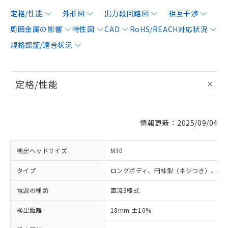
定格/性能
外形図
出力段回路図
相互干渉
周囲金属の影響
特性図
CAD
RoHS/REACH対応状況
規格認証/適合状況
定格/性能
情報更新：2025/09/04
検出ヘッドサイズ
M30
タイプ
ロングボディ、円柱型（ネジつき）、非
電源の種類
直流3線式
検出距離
18mm ±10%