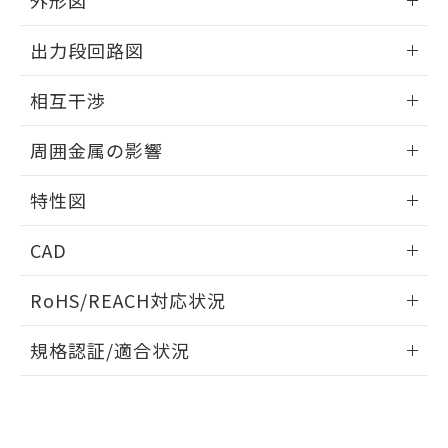
外形図
合意する
キャンセル
引・商談に必要な範囲で利用すること
をご了承ください。
情報更新：2025/09/04
EU RoHS指令（10物質）の非含有証明書
出力段回路図
※当社の共同利用者とは、
"個人情報
51物質の非含有証明書（当社基準）
の共同利用に関して"
の「1.共同利
外形図
※本証明書は発行日時点で非含有を証明す
情報更新：2025/09/04
用者の範囲」に記載されている法人を
相互干渉
るもので、過去に遡って非含有を証明する
指します。
ものではありません。
出力段回路図
情報更新：2025/09/04
また、RoHS指令のフタル酸エステル類４
周囲金属の影響
物質の対応では、対応完了までの期間は出
相互干渉
情報更新：2025/09/04
荷製品に未対応品が混在することから備考
特性図
欄に対応日を記載しておりました。
既に当社にて対応品への在庫切替を完了
周囲金属の影響
情報更新：2025/09/04
CAD
していることから、特段のことがない限
り、2022年1月12日より割愛しておりま
検出物体の大きさと材質による影響
ログイン/会員登録いただくと、CADデータをダウンロー
す。
RoHS/REACH対応状況
ドすることができます。
情報更新：2026/7/29
A: 300mm以上、B: 200mm以上
規格認証/適合状況
ログイン/会員登録
EU RoHS
注意事項・凡例
UL認証
CSA認証
CEマーキング
L: 25mm以上、φd: 90mm以上、D: 25mm以上、m: 70mm
以上、n: 90mm以上
Yes
Yes
Yes
金属埋め込み
対応状況
対応予定月
※1
※2