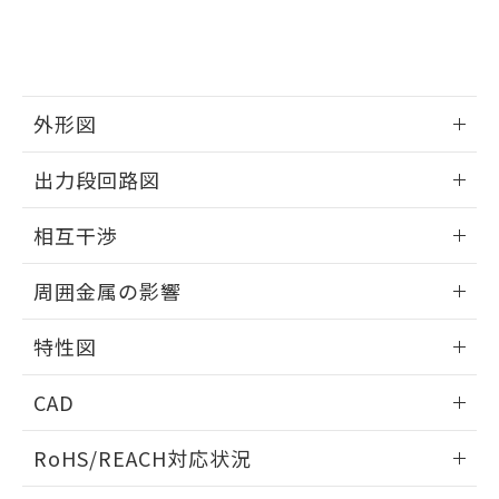
および当社の共同利用者が、当社の製
下記の非含有証明書をダウンロードするこ
品・サービスに関するお客様との取
とができます。
合意する
キャンセル
引・商談に必要な範囲で利用すること
をご了承ください。
EU RoHS指令（10物質）の非含有証明書
※当社の共同利用者とは、
"個人情報
外形図
51物質の非含有証明書（当社基準）
の共同利用に関して"
の「1.共同利
※本証明書は発行日時点で非含有を証明す
用者の範囲」に記載されている法人を
情報更新：2025/09/04
出力段回路図
るもので、過去に遡って非含有を証明する
指します。
ものではありません。
外形図
情報更新：2025/09/04
また、RoHS指令のフタル酸エステル類４
相互干渉
物質の対応では、対応完了までの期間は出
出力段回路図
荷製品に未対応品が混在することから備考
情報更新：2025/09/04
周囲金属の影響
欄に対応日を記載しておりました。
既に当社にて対応品への在庫切替を完了
相互干渉
情報更新：2025/09/04
していることから、特段のことがない限
特性図
り、2022年1月12日より割愛しておりま
周囲金属の影響
情報更新：2025/09/04
す。
CAD
検出物体の大きさと材質による影響
ログイン/会員登録いただくと、CADデータをダウンロー
RoHS/REACH対応状況
ドすることができます。
情報更新：2026/7/29