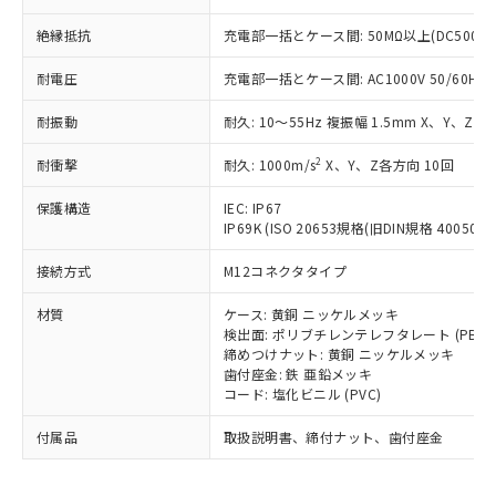
為替および外国貿易法に定める商品
在庫状況および標準価格照会結果は、
い合わせください。
（以下｢規制貨物等」という）を輸出
記載している更新日時点での社内デー
絶縁抵抗
充電部一括とケース間: 50MΩ以上(DC500V
*EU RoHS指令（10物質）：
または国外への提供する場合は、日本
記
タに基づき作成されるものであり、閲
説明
鉛(Pb) 1000ppm以下、 水銀(Hg) 1000ppm以下、 カド
*中国RoHS10物質の基準値 (GB/T26572)：
国政府の輸出許可(または役務取引許
号
覧された時点での実際の在庫および標
ミウム(Cd) 100ppm以下、
耐電圧
充電部一括とケース間: AC1000V 50/60Hz 1
Pb(鉛) :1000ppm、 Hg(水銀) : 1000ppm、 Cd(カドミウ
可)を取得するなどの必要な手続きを
六価クロム(Cr(Ⅵ)) 1000ppm以下、ポリ臭化ビフェニル
ム) : 100ppm、
準価格とは異なる場合があることをご
類(PBB) 1000ppm以下、ポリ臭化ジフェニルエーテル類
Cr(Ⅵ)(六価クロム) : 1000ppm、 PBBs(ポリ臭化ビフェ
とります。
耐振動
了承ください。
耐久: 10～55Hz 複振幅 1.5mm X、Y、Z各
(PBDE) 1000ppm以下、フタル酸ビス(2-エチルヘキシ
○
一定数以上の在庫あり
ニル類) : 1000ppm、 PBDEs(ポリ臭化ジフェニルエーテ
当社は規制貨物を破棄する場合は、完
ル) (DEHP)(別名：DOP) 1000ppm以下、フタル酸ブチ
正式な納期状況および標準価格はお客
ル類) : 1000ppm、
ルベンジル（BBP） 1000ppm以下、フタル酸ジブチル
全に破砕するなど、違法に輸出されな
DBP(フタル酸ジブチル) : 1000ppm、 DIBP(フタル酸ジ
2
耐衝撃
耐久: 1000m/s
X、Y、Z各方向 10回
様のお取引先、またはお客様担当のオ
（DBP） 1000ppm以下、フタル酸ジイソブチル
イソブチル) : 1000ppm、 BBP(フタル酸ブチルベンジ
△
一定数には満たないが在庫あり
いよう必要な手段を講じます。
ムロン制御機器販売店・当社販売員に
(DIBP) 1000ppm以下
ル) : 1000ppm、
保護構造
当社は貴社製品を、核兵器、ミサイ
IEC: IP67
但し、RoHS指令で産業用監視および制御機器に対する
DEHP(フタル酸ビス(2-エチルヘキシル)) : 1000ppm
ご相談ください。
適用除外項目は除く。
IP69K (ISO 20653規格(旧DIN規格 40050 PA
ル、化学兵器、生物兵器またはその他
－
在庫なし(最新の在庫状況につ
オムロン制御機器販売店や当社販売拠
フタル酸エステル類の４物質については閾値を超える意
武器並びにこれらの製造装置等に一切
いては、お客様のお取引先、ま
図的な使用がないことを確認しています。
点は「
販売ネットワーク
」をご確認
接続方式
M12コネクタタイプ
※2 環境保護使用期限
使用いたしません。
たはお客様担当のオムロン制御
ください。
当社は、貴社製品を第三者に販売する
機器販売店・当社販売員にご確
在庫状況および標準価格結果を当社の
材質
ケース: 黄銅 ニッケルメッキ
※2 対応予定月
「ｅ」：有害物質（10物質）のすべてが基
場合は、上記1、2および3の内容を当
認ください)
事前の承諾なく第三者に漏洩または開
検出面: ポリブチレンテレフタレート (PBT)
準値以下であることを示します。
該第三者に通知します。また当社は、
示しないようお願いします。
締めつけナット: 黄銅 ニッケルメッキ
部品在庫の切り替え状況などにより、予定
「10」：通常の使用状況下において有害物
販売先および販売に係わる関係者が違
歯付座金: 鉄 亜鉛メッキ
マイパーツ機能（部品リスト作成サー
空
受注生産機種、また在庫状況の
月が前後することがあります。
質が外部に漏えいし、環境に深刻な影響を
法に輸出するおそれがある場合は、取
コード: 塩化ビニル (PVC)
ビス）をご利用いただくには、I-Web
白
情報を公開していない機種
及ぼさない年数を意味します。
り引きをいたしません。
メンバーズにご登録されている必要が
付属品
「－」：未確認です。当社販売部門へお問
取扱説明書、締付ナット、歯付座金
あります。
い合わせください。
お客様が当ウェブサイト上で当社にご
※3 非含有証明書ダウンロード
登録された部品リストについて、当社