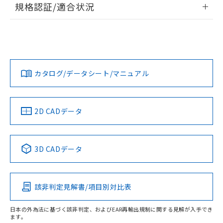
A: 300mm以上、B: 200mm以上
規格認証/適合状況
ログイン/会員登録
EU RoHS
注意事項・凡例
UL認証
CSA認証
CEマーキング
L: 25mm以上、φd: 90mm以上、D: 25mm以上、m: 70mm
以上、n: 90mm以上
Yes
Yes
Yes
金属埋め込み
対応状況
対応予定月
※1
※2
ダウンロードデータをご利用いただく前に、以下を必ずお読
みください。
カタログ/データシート/マニュアル
対応済み
ソフトウェアの使用条件
LR型式承認
DNV型式承認
BV型式承認
KR型式承
タイムチャート
（イギリス
（ノルウェー
（フランス
（韓国
船舶規格）
船舶規格）
船舶規格）
船舶規格
中国 RoHS
注意事項・凡例
2D CADデータ
No
No
No
No
l: 30mm以上、φd: 90mm以上、D: 30mm以上、m: 70mm
検出領域
以上、n: 90mm以上
中国 RoHS表
※1 ※2
3D CADデータ
この製品の規格認証/適合状況ページへ
Pb
Hg
Cd
Cr(VI)
その他の認証はこちらのページからご検索ください
該非判定見解書/項目別対比表
X
O
O
O
日本の外為法に基づく該非判定、およびEAR再輸出規制に関する見解が入手でき
ます。