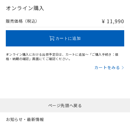
"対応済み"や非含有の記載がされた商品であっても、流通
在庫等で未対応品が混在する可能性があります。
オンライン購入
非含有品が必要な際は、弊社営業部門もしくは販売店へお
問い合わせください。
¥ 11,990
販売価格（税込）
この製品のRoHS/REACH対応状況ページへ
カートに追加
オンライン購入における出荷予定日は、カートに追加～「ご購入手続き：価
格・納期の確認」画面にてご確認ください。
カートをみる
ページ先頭へ戻る
お知らせ・最新情報