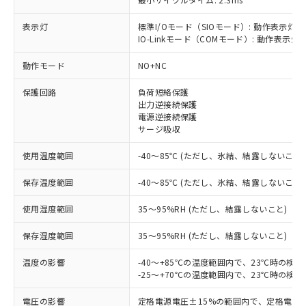
表示灯
標準I/Oモード（SIOモード）: 動作表示灯(
IO-Linkモード（COMモード）: 動作表示灯(
※1 対応状況
動作モード
NO+NC
対応済み：EU RoHS指令（10物質）の
非含有に対応した製品が提供可能な商品で
保護回路
負荷短絡保護
す。
出力逆接続保護
対応予定：EU RoHS指令（10物質）の非含
電源逆接続保護
ご利用条件
サージ吸収
有に対応した製品に切り替える予定のある
商品です。
使用温度範囲
-40～85℃ (ただし、氷結、結露しないこと)
対応予定なし：EU RoHS指令（10物質）の
以下の条件をお読みいただき、同意のうえ
非含有に非対応の商品で、対応品を出す予
保存温度範囲
-40～85℃ (ただし、氷結、結露しないこと)
ご利用ください。
定はありません。
調査・確認中：EU RoHS指令（10物質）の
使用湿度範囲
本サービスは、当社制御機器事業取扱
35～95%RH (ただし、結露しないこと)
※1 中国RoHS○×表
非含有の対応状況を調査中または確認中の
商品の当社在庫状況および標準価格
商品です。
保存湿度範囲
35～95%RH (ただし、結露しないこと)
(税抜)を提供させていただくもので
「○」：最大均質材料含有率が中国RoHSの
非該当品：ライセンス料など無形物で、有
す。
基準値以下であることを示します。
害物質有無と関係のない商品です。
温度の影響
-40～+85℃の温度範囲内で、23℃時の検
当社制御機器事業取扱商品の中には、
「×」：最大均質材料含有率が中国RoHSの
仕入先様の事情により、非含有部品として
-25～+70℃の温度範囲内で、23℃時の検
本サービスの対象外となる商品もある
基準値を超えていることを示します。
いたものが、含有品と判明した場合などや
当社は、これら貴社製品のうち、外国
ことをご了承ください。
「－」：未確認です。当社販売部門へお問
電圧の影響
定格電源電圧±15%の範囲内で、定格電源
むを得ず変更することがあります。