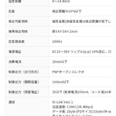
設定距離
0～14.4mm
応差
検出距離の10%以下
検出可能物体
磁性金属(非磁性金属は検出距離が低下します
標準検出物体
鉄54×54×1mm
応答周波数
100Hz
電源電圧
DC10～30V リップル(p-p) 10%含む、Class
消費電流
20mA以下
制御出力（出力形式）
PNPオープンコレクタ
制御出力（開閉容量）
100mA以下
制御出力（残留電圧）
2V以下 (負荷電流100mA、コード長2m時)
通信
IO-Link Ver1.1
伝送速度: COM2 (38.4kbps)
データ長: 2byte (PDサイズ)/1byte (M-seque
最小サイクルタイム: 2.3ms