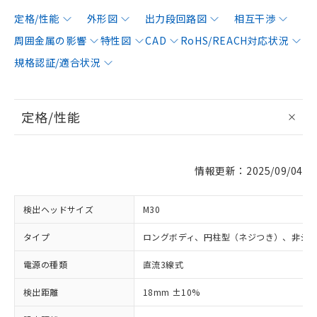
定格/性能
外形図
出力段回路図
相互干渉
周囲金属の影響
特性図
CAD
RoHS/REACH対応状況
規格認証/適合状況
定格/性能
情報更新：2025/09/04
検出ヘッドサイズ
M30
タイプ
ロングボディ、円柱型（ネジつき）、非シ
電源の種類
直流3線式
検出距離
18mm ±10%