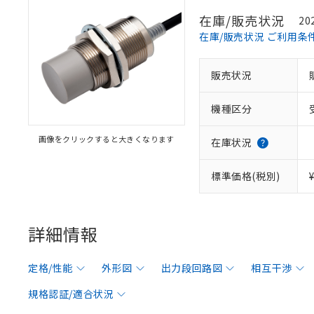
在庫/販売状況
20
在庫/販売状況 ご利用条
販売状況
機種区分
画像をクリックすると大きくなります
在庫状況
標準価格(税別)
詳細情報
定格/性能
外形図
出力段回路図
相互干渉
規格認証/適合状況