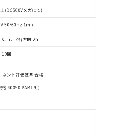
書をダウンロードすることができます。
利用者とは、
"個人情報の共同利用に関して"
の「1.共同利用者の
上(DC500Vメガにて)
します。
10物質）の非含有証明書
明書（当社基準）
50/60Hz 1min
日時点で非含有を証明するもので、過去に遡って非含有を証明するも
令のフタル酸エステル類４物質の対応では、対応完了までの期間は出
m X、Y、Z各方向 2h
備考欄に対応日を記載しておりました。
品への在庫切替を完了していることから、特段のことがない限り、20
す。
 10回
ーネント評価基準 合格
規格 40050 PART9))