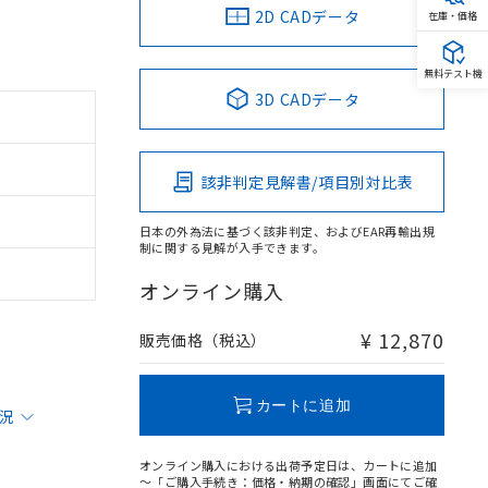
2D CADデータ
在庫・価格
無料テスト機
3D CADデータ
該非判定見解書/項目別対比表
日本の外為法に基づく該非判定、およびEAR再輸出規
制に関する見解が入手できます。
オンライン購入
¥ 12,870
販売価格（税込）
カートに追加
状況
オンライン購入における出荷予定日は、カートに追加
～「ご購入手続き：価格・納期の確認」画面にてご確