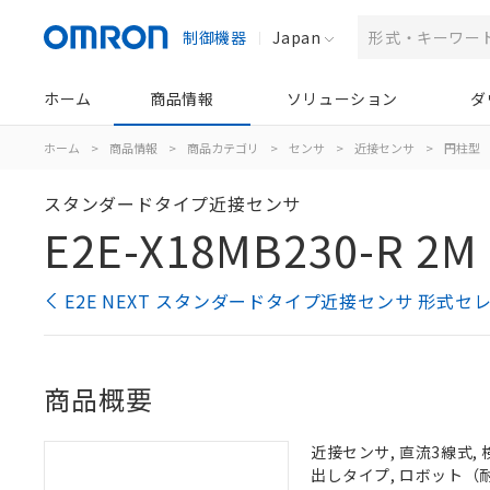
制御機器
Japan
ホーム
商品情報
ソリューション
ダ
ホーム
>
商品情報
>
商品カテゴリ
>
センサ
>
近接センサ
>
円柱型
スタンダードタイプ近接センサ
E2E-X18MB230-R 2M
E2E NEXT スタンダードタイプ近接センサ 形式セ
商品概要
近接センサ, 直流3線式, 
出しタイプ, ロボット（耐