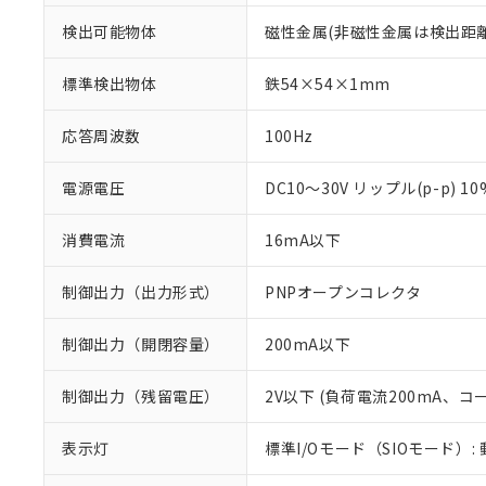
検出可能物体
磁性金属(非磁性金属は検出距
標準検出物体
鉄54×54×1mm
応答周波数
100Hz
電源電圧
DC10～30V リップル(p-p) 1
消費電流
16mA以下
制御出力（出力形式）
PNPオープンコレクタ
制御出力（開閉容量）
200mA以下
制御出力（残留電圧）
2V以下 (負荷電流200mA、コ
※1 対応状況
表示灯
標準I/Oモード（SIOモード）:
対応済み：EU
対応予定：EU R