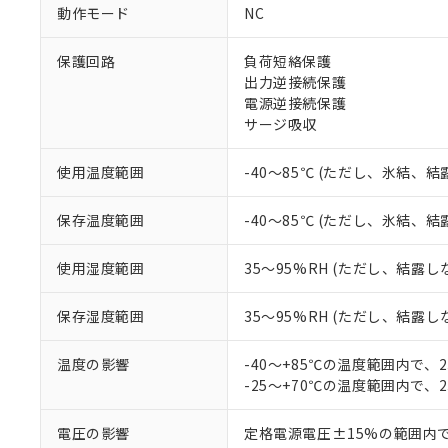
対応予定なし：EU
動作モード
NC
調査・確認中：EU
ご利用条件
非該当品：ライセ
保護回路
負荷短絡保護
※1 中国RoHS
仕入先様の事情に
出力逆接続保護
があります。
以下の条件をお読
電源逆接続保護
「○」：最大均質
サージ吸収
「×」：最大均質
本サービスは
当社は、これ
*EU RoHS指令（10物
「－」：未確認で
鉛(Pb) 1000ppm以下、
くものです。
う）を輸出ま
記
説明
六価クロム(Cr(Ⅵ)) 1
使用温度範囲
-40～85℃ (ただし、氷結、
当社制御機器
などの必要な
フタル酸ビス(2-エチルヘ
号
*中国RoHS10物質の基準値 
ル（DBP） 1000ppm
在庫状況およ
当社は規制貨
Pb(鉛) :1000ppm、 Hg
但し、RoHS指令で産
保存温度範囲
-40～85℃ (ただし、氷結、
のであり、閲
ます。
Cr(Ⅵ)(六価クロム) : 
フタル酸エステル類の４
○
一定数以
DBP(フタル酸ジブチル) :
い。
当社は貴社製
DEHP(フタル酸ビス(2-エ
正式な納期状
置等に一切使
使用湿度範囲
35～95%RH (ただし、結露し
当社販売員に
※2 対応予定月
△
一定数に
当社は、貴社
オムロン制御
また当社は、
※2 環境保護使
保存湿度範囲
35～95%RH (ただし、結露し
在庫状況およ
部品在庫の切り替
たしません。
－
在庫なし
す。
「ｅ」：有害物質
機器販売
温度の影響
-40～+85℃の温度範囲内で、
マイパーツ機
「10」：通常の
-25～+70℃の温度範囲内で、
ている必要が
味します。
空
受注生産
お客様が当ウ
※3 非含有証明
「－」：未確認で
白
が、当社の製
電圧の影響
定格電源電圧±15%の範囲内