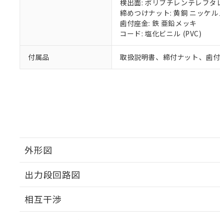
検出面: ポリブチレンテレフタレー
締めつけナット: 黄銅 ニッケ
歯付座金: 鉄 亜鉛メッキ
コード: 塩化ビニル (PVC)
付属品
取扱説明書、締付ナット、歯
外形図
出力段回路図
外形図
相互干渉
出力段回路図