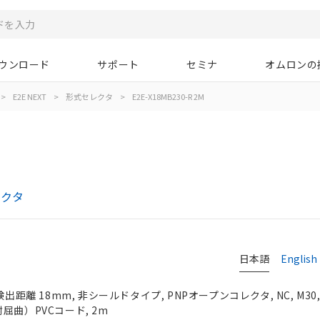
ウンロード
サポート
セミナ
オムロンの
>
E2E NEXT
>
形式セレクタ
>
E2E-X18MB230-R 2M
レクタ
日本語
English
検出距離 18mm, 非シールドタイプ, PNPオープンコレクタ, NC, M30
屈曲）PVCコード, 2m