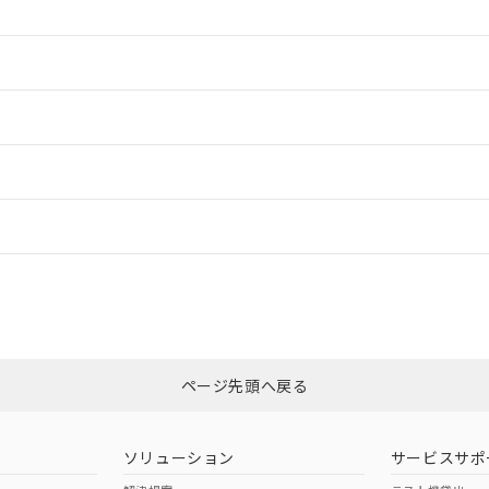
情報更新：2
情報更新：2
ードすることができます。
情報更新：
ログイン/会員登録
CCC認証
電波法
以上、n: 90mm以上
みください。
N/A
N/A
非含有証明書
※3
ページ先頭へ戻る
ダウンロードはこちら
型式承認
NK型式承認
ABS型式承認
韓国
（日本
（アメリカ
ソリューション
サービスサポ
舶規格）
船舶規格）
船舶規格）