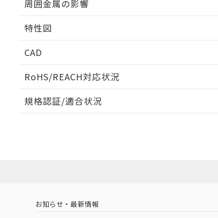
周囲金属の影響
相互干渉
特性図
周囲金属の影響
CAD
検出物体の大きさと材質による影響
ログイン/会員登録いただくと、CADデータをダウンロ
RoHS/REACH対応状況
規格認証/適合状況
EU RoHS
注意事項・凡例
A: 300mm以上、B: 200mm以上
UL認証
CSA認証
CEマーキング
L: 25mm以上、φd: 90mm以上、D: 25mm以上、m: 70mm
ダウンロードデータをご利用いただく前に、以下を必ずお読
Yes
Yes
Yes
対応状況
対応予定月
※1
※2
金属埋め込み
ソフトウェアの使用条件
対応済み
LR型式承認
DNV型式承認
BV型式承認
KR
（イギリス
（ノルウェー
（フランス
（
お知らせ・最新情報
中国 RoHS
注意事項・凡例
船舶規格）
船舶規格）
船舶規格）
船