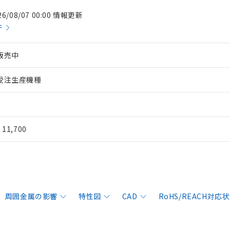
26/08/07 00:00 情報更新
件
販売中
受注生産機種
¥ 11,700
周囲金属の影響
特性図
CAD
RoHS/REACH対応