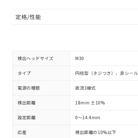
定格/性能
検出ヘッドサイズ
M30
タイプ
円柱型（ネジつき）、非シー
電源の種類
直流3線式
検出距離
18mm ±10%
設定距離
0～14.4mm
応差
検出距離の10%以下