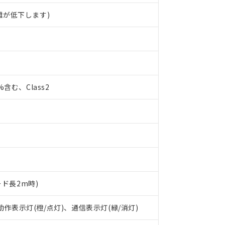
離が低下します)
0%含む、Class2
ード長2m時)
 動作表示灯(橙/点灯)、通信表示灯(緑/消灯)
 RoHS指令（10物質）の非含有に対応した製品が提供可能な商品です
oHS指令（10物質）の非含有に対応した製品に切り替える予定のある