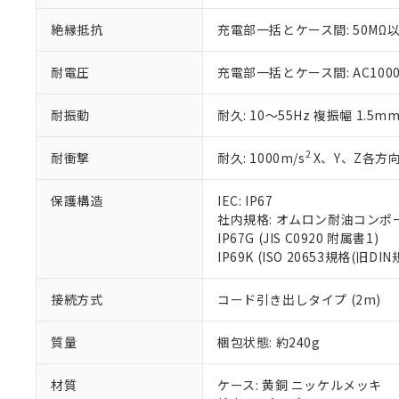
さい。
下記の非含有証明
※当社の共同
絶縁抵抗
充電部一括とケース間: 50MΩ以
いる法人を指
EU RoHS指令（
51物質の非含有証
耐電圧
充電部一括とケース間: AC1000V 
※本証明書は発行
また、RoHS指
耐振動
耐久: 10～55Hz 複振幅 1.5m
混在することから
既に当社にて対応
り割愛しておりま
2
耐衝撃
耐久: 1000m/s
X、Y、Z各方向
保護構造
IEC: IP67
社内規格: オムロン耐油コンポ
IP67G (JIS C0920 附属書1)
IP69K (ISO 20653規格(旧DIN
接続方式
コード引き出しタイプ (2m)
質量
梱包状態: 約240g
材質
ケース: 黄銅 ニッケルメッキ