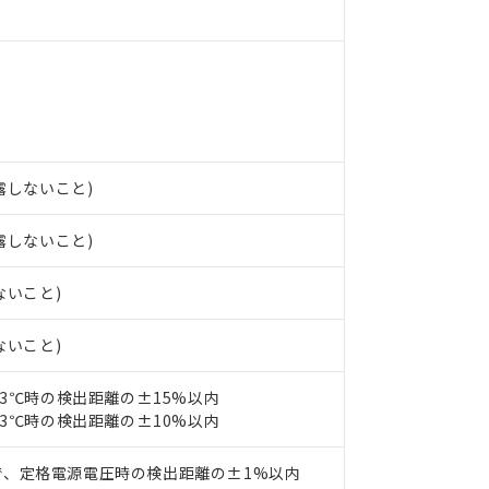
 RoHS指令（10物質）の非含有に非対応の商品で、対応品を出す予
 RoHS指令（10物質）の非含有の対応状況を調査中または確認中の
ンス料など無形物で、有害物質有無と関係のない商品です。
○×表
より、非含有部品としていたものが、含有品と判明した場合などやむ
みいただき、同意のうえご利用ください。
材料含有率が中国RoHSの基準値以下であることを示します。
材料含有率が中国RoHSの基準値を超えていることを示します。
、当社制御機器事業取扱商品の当社在庫状況および標準価格(税抜)
ら貴社製品のうち、外国為替および外国貿易法に定める商品（以下｢
質）：
す。当社販売部門へお問い合わせください。
 水銀(Hg) 1000ppm以下、 カドミウム(Cd) 100ppm以下、
たは国外への提供する場合は、日本国政府の輸出許可(または役務取
000ppm以下、ポリ臭化ビフェニル類(PBB) 1000ppm以下、ポリ臭化ジフェニルエーテル類(P
結露しないこと)
事業取扱商品の中には、本サービスの対象外となる商品もあること
手続きをとります。
キシル) (DEHP)(別名：DOP) 1000ppm以下、フタル酸ブチルベンジル（BBP） 100
(GB/T26572)：
以下、フタル酸ジイソブチル (DIBP) 1000ppm以下
び標準価格照会結果は、記載している更新日時点での社内データに
物を破棄する場合は、完全に破砕するなど、違法に輸出されないよ
(水銀) : 1000ppm、 Cd(カドミウム) : 100ppm、
業用監視および制御機器に対する適用除外項目は除く。
結露しないこと)
覧された時点での実際の在庫および標準価格とは異なる場合がある
1000ppm、 PBBs(ポリ臭化ビフェニル類) : 1000ppm、 PBDEs(ポリ臭化ジフェニルエーテル類
物質については閾値を超える意図的な使用がないことを確認しています。
上の在庫あり
 1000ppm、 DIBP(フタル酸ジイソブチル) : 1000ppm、 BBP(フタル酸ブチルベンジル) :
品を、核兵器、ミサイル、化学兵器、生物兵器またはその他武器並
チルヘキシル)) : 1000ppm
況および標準価格はお客様のお取引先、またはお客様担当のオムロ
用いたしません。
ないこと)
ご相談ください。
は満たないが在庫あり
製品を第三者に販売する場合は、上記1、2および3の内容を当該第
機器販売店や当社販売拠点は「
販売ネットワーク
」をご確認くだ
販売先および販売に係わる関係者が違法に輸出するおそれがある場
用期限
ないこと)
び標準価格結果を当社の事前の承諾なく第三者に漏洩または開示し
え状況などにより、予定月が前後することがあります。
(最新の在庫状況については、お客様のお取引先、またはお客様担当
（10物質）のすべてが基準値以下であることを示します。
店・当社販売員にご確認ください)
23℃時の検出距離の±15%以内
能（部品リスト作成サービス）をご利用いただくには、I-Webメン
使用状況下において有害物質が外部に漏えいし、環境に深刻な影響を
23℃時の検出距離の±10%以内
あります。
機種、また在庫状況の情報を公開していない機種
ェブサイト上で当社にご登録された部品リストについて、当社およ
書ダウンロード
す。当社販売部門へお問い合わせください。
品・サービスに関するお客様との取引・商談に必要な範囲で利用す
で、定格電源電圧時の検出距離の±1%以内
合意する
キャンセル