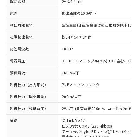
設定距離
0～14.4mm
応差
検出距離の10%以下
検出可能物体
磁性金属(非磁性金属は検出距離が低下します
標準検出物体
鉄54×54×1mm
応答周波数
100Hz
電源電圧
DC10～30V リップル(p-p) 10%含む、Class
消費電流
16mA以下
制御出力（出力形式）
PNPオープンコレクタ
制御出力（開閉容量）
200mA以下
制御出力（残留電圧）
2V以下 (負荷電流200mA、コード長2m時)
通信
IO-Link Ver1.1
伝送速度: COM3 (230.4kbps)
データ長: 2byte (PDサイズ)/1byte (M-seque
最小サイクルタイム: 0.4ms