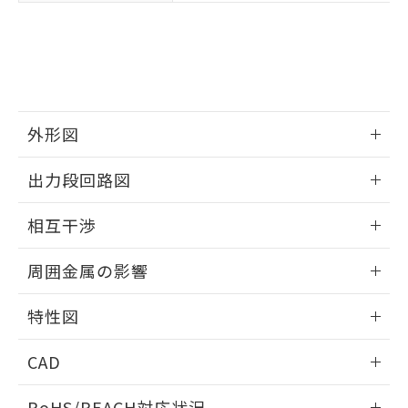
※3 非含有証明書ダウンロード
登録された部品リストについて、当社
および当社の共同利用者が、当社の製
下記の非含有証明書をダウンロードするこ
品・サービスに関するお客様との取
とができます。
合意する
キャンセル
引・商談に必要な範囲で利用すること
をご了承ください。
EU RoHS指令（10物質）の非含有証明書
※当社の共同利用者とは、
"個人情報
51物質の非含有証明書（当社基準）
の共同利用に関して"
の「1.共同利
外形図
※本証明書は発行日時点で非含有を証明す
用者の範囲」に記載されている法人を
るもので、過去に遡って非含有を証明する
情報更新：2025/09/04
指します。
出力段回路図
ものではありません。
また、RoHS指令のフタル酸エステル類４
外形図
情報更新：2025/09/04
物質の対応では、対応完了までの期間は出
相互干渉
荷製品に未対応品が混在することから備考
出力段回路図
欄に対応日を記載しておりました。
情報更新：2025/09/04
周囲金属の影響
既に当社にて対応品への在庫切替を完了
していることから、特段のことがない限
相互干渉
情報更新：2025/09/04
特性図
り、2022年1月12日より割愛しておりま
す。
周囲金属の影響
情報更新：2025/09/04
CAD
検出物体の大きさと材質による影響
ログイン/会員登録いただくと、CADデータをダウンロー
RoHS/REACH対応状況