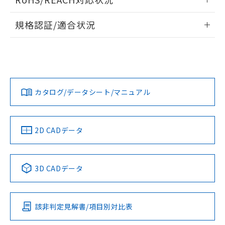
ドすることができます。
情報更新：2026/7/29
A: 300mm以上、B: 200mm以上
規格認証/適合状況
ログイン/会員登録
EU RoHS
注意事項・凡例
UL認証
CSA認証
CEマーキング
L: 25mm以上、φd: 90mm以上、D: 25mm以上、m: 70mm
以上、n: 90mm以上
Yes
Yes
Yes
金属埋め込み
対応状況
対応予定月
※1
※2
ダウンロードデータをご利用いただく前に、以下を必ずお読
みください。
カタログ/データシート/マニュアル
対応済み
ソフトウェアの使用条件
LR型式承認
DNV型式承認
BV型式承認
KR型式承
タイムチャート
（イギリス
（ノルウェー
（フランス
（韓国
船舶規格）
船舶規格）
船舶規格）
船舶規格
中国 RoHS
注意事項・凡例
2D CADデータ
No
No
No
No
l: 30mm以上、φd: 90mm以上、D: 30mm以上、m: 70mm
検出領域
以上、n: 90mm以上
中国 RoHS表
※1 ※2
3D CADデータ
この製品の規格認証/適合状況ページへ
Pb
Hg
Cd
Cr(VI)
その他の認証はこちらのページからご検索ください
該非判定見解書/項目別対比表
X
O
O
O