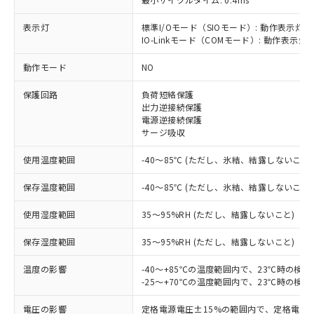
表示灯
標準I/Oモード（SIOモード）: 動作表示灯(
IO-Linkモード（COMモード）: 動作表示灯(
※1 対応状況
動作モード
NO
対応済み：EU RoHS指令（10物質）の
保護回路
負荷短絡保護
非含有に対応した製品が提供可能な商品で
出力逆接続保護
す。
電源逆接続保護
対応予定：EU RoHS指令（10物質）の非含
サージ吸収
ご利用条件
有に対応した製品に切り替える予定のある
使用温度範囲
-40～85℃ (ただし、氷結、結露しないこと)
商品です。
対応予定なし：EU RoHS指令（10物質）の
以下の条件をお読みいただき、同意のうえ
保存温度範囲
-40～85℃ (ただし、氷結、結露しないこと)
非含有に非対応の商品で、対応品を出す予
ご利用ください。
定はありません。
使用湿度範囲
35～95%RH (ただし、結露しないこと)
調査・確認中：EU RoHS指令（10物質）の
本サービスは、当社制御機器事業取扱
※1 中国RoHS○×表
非含有の対応状況を調査中または確認中の
保存湿度範囲
商品の当社在庫状況および標準価格
35～95%RH (ただし、結露しないこと)
商品です。
(税抜)を提供させていただくもので
「○」：最大均質材料含有率が中国RoHSの
非該当品：ライセンス料など無形物で、有
温度の影響
-40～+85℃の温度範囲内で、23℃時の検
す。
基準値以下であることを示します。
害物質有無と関係のない商品です。
-25～+70℃の温度範囲内で、23℃時の検
当社制御機器事業取扱商品の中には、
「×」：最大均質材料含有率が中国RoHSの
仕入先様の事情により、非含有部品として
本サービスの対象外となる商品もある
基準値を超えていることを示します。
いたものが、含有品と判明した場合などや
電圧の影響
定格電源電圧±15%の範囲内で、定格電源
当社は、これら貴社製品のうち、外国