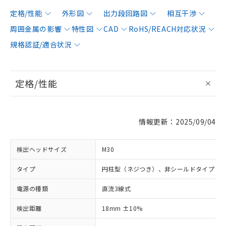
定格/性能
外形図
出力段回路図
相互干渉
周囲金属の影響
特性図
CAD
RoHS/REACH対応状況
規格認証/適合状況
定格/性能
情報更新：2025/09/04
検出ヘッドサイズ
M30
タイプ
円柱型（ネジつき）、非シールドタイプ
電源の種類
直流3線式
検出距離
18mm ±10%