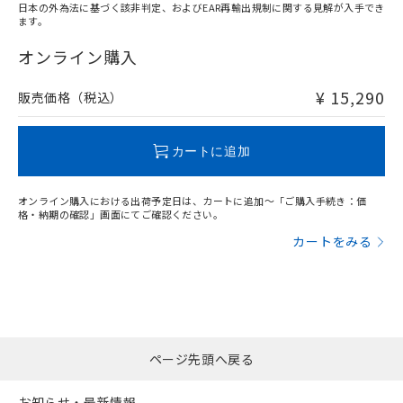
日本の外為法に基づく該非判定、およびEAR再輸出規制に関する見解が入手でき
ます。
"対応済み"や非含有の記載がされた商品であっても、流通
在庫等で未対応品が混在する可能性があります。
オンライン購入
非含有品が必要な際は、弊社営業部門もしくは販売店へお
問い合わせください。
¥ 15,290
販売価格（税込）
この製品のRoHS/REACH対応状況ページへ
カートに追加
オンライン購入における出荷予定日は、カートに追加～「ご購入手続き：価
格・納期の確認」画面にてご確認ください。
カートをみる
ページ先頭へ戻る
お知らせ・最新情報