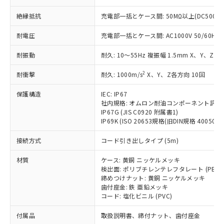
ことをご了承ください。
「－」：未確認です。当社販売部門へお問
むを得ず変更することがあります。
為替および外国貿易法に定める商品
在庫状況および標準価格照会結果は、
い合わせください。
絶縁抵抗
充電部一括とケース間: 50MΩ以上(DC500V
（以下｢規制貨物等」という）を輸出
記載している更新日時点での社内デー
*EU RoHS指令（10物質）：
または国外への提供する場合は、日本
記
タに基づき作成されるものであり、閲
説明
耐電圧
充電部一括とケース間: AC1000V 50/60Hz 1
鉛(Pb) 1000ppm以下、 水銀(Hg) 1000ppm以下、 カド
*中国RoHS10物質の基準値 (GB/T26572)：
国政府の輸出許可(または役務取引許
号
覧された時点での実際の在庫および標
ミウム(Cd) 100ppm以下、
Pb(鉛) :1000ppm、 Hg(水銀) : 1000ppm、 Cd(カドミウ
可)を取得するなどの必要な手続きを
六価クロム(Cr(Ⅵ)) 1000ppm以下、ポリ臭化ビフェニル
ム) : 100ppm、
準価格とは異なる場合があることをご
耐振動
耐久: 10～55Hz 複振幅 1.5mm X、Y、Z各
類(PBB) 1000ppm以下、ポリ臭化ジフェニルエーテル類
Cr(Ⅵ)(六価クロム) : 1000ppm、 PBBs(ポリ臭化ビフェ
とります。
了承ください。
(PBDE) 1000ppm以下、フタル酸ビス(2-エチルヘキシ
○
一定数以上の在庫あり
ニル類) : 1000ppm、 PBDEs(ポリ臭化ジフェニルエーテ
当社は規制貨物を破棄する場合は、完
ル) (DEHP)(別名：DOP) 1000ppm以下、フタル酸ブチ
2
耐衝撃
正式な納期状況および標準価格はお客
耐久: 1000m/s
X、Y、Z各方向 10回
ル類) : 1000ppm、
ルベンジル（BBP） 1000ppm以下、フタル酸ジブチル
全に破砕するなど、違法に輸出されな
DBP(フタル酸ジブチル) : 1000ppm、 DIBP(フタル酸ジ
様のお取引先、またはお客様担当のオ
（DBP） 1000ppm以下、フタル酸ジイソブチル
イソブチル) : 1000ppm、 BBP(フタル酸ブチルベンジ
△
一定数には満たないが在庫あり
いよう必要な手段を講じます。
保護構造
IEC: IP67
ムロン制御機器販売店・当社販売員に
(DIBP) 1000ppm以下
ル) : 1000ppm、
当社は貴社製品を、核兵器、ミサイ
社内規格: オムロン耐油コンポーネント評価
但し、RoHS指令で産業用監視および制御機器に対する
DEHP(フタル酸ビス(2-エチルヘキシル)) : 1000ppm
ご相談ください。
適用除外項目は除く。
IP67G (JIS C0920 附属書1)
ル、化学兵器、生物兵器またはその他
－
在庫なし(最新の在庫状況につ
オムロン制御機器販売店や当社販売拠
フタル酸エステル類の４物質については閾値を超える意
IP69K (ISO 20653規格(旧DIN規格 40050 PA
武器並びにこれらの製造装置等に一切
いては、お客様のお取引先、ま
図的な使用がないことを確認しています。
点は「
販売ネットワーク
」をご確認
※2 環境保護使用期限
使用いたしません。
たはお客様担当のオムロン制御
ください。
接続方式
コード引き出しタイプ (5m)
当社は、貴社製品を第三者に販売する
機器販売店・当社販売員にご確
在庫状況および標準価格結果を当社の
※2 対応予定月
「ｅ」：有害物質（10物質）のすべてが基
場合は、上記1、2および3の内容を当
認ください)
事前の承諾なく第三者に漏洩または開
材質
ケース: 黄銅 ニッケルメッキ
準値以下であることを示します。
該第三者に通知します。また当社は、
示しないようお願いします。
検出面: ポリブチレンテレフタレート (PBT)
部品在庫の切り替え状況などにより、予定
「10」：通常の使用状況下において有害物
販売先および販売に係わる関係者が違
締めつけナット: 黄銅 ニッケルメッキ
マイパーツ機能（部品リスト作成サー
空
受注生産機種、また在庫状況の
月が前後することがあります。
質が外部に漏えいし、環境に深刻な影響を
法に輸出するおそれがある場合は、取
歯付座金: 鉄 亜鉛メッキ
ビス）をご利用いただくには、I-Web
白
情報を公開していない機種
及ぼさない年数を意味します。
コード: 塩化ビニル (PVC)
り引きをいたしません。
メンバーズにご登録されている必要が
「－」：未確認です。当社販売部門へお問
あります。
付属品
取扱説明書、締付ナット、歯付座金
い合わせください。
お客様が当ウェブサイト上で当社にご