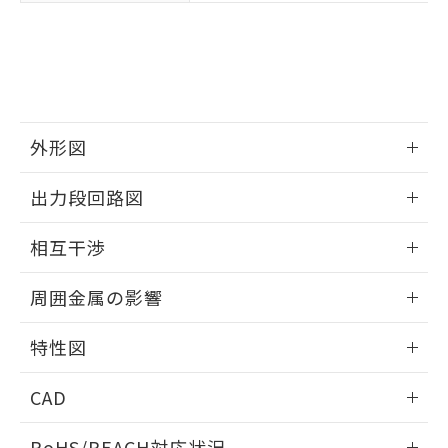
※3 非含有証明書ダウンロード
登録された部品リストについて、当社
および当社の共同利用者が、当社の製
下記の非含有証明書をダウンロードするこ
品・サービスに関するお客様との取
とができます。
合意する
キャンセル
引・商談に必要な範囲で利用すること
をご了承ください。
EU RoHS指令（10物質）の非含有証明書
※当社の共同利用者とは、
"個人情報
51物質の非含有証明書（当社基準）
の共同利用に関して"
の「1.共同利
外形図
※本証明書は発行日時点で非含有を証明す
用者の範囲」に記載されている法人を
るもので、過去に遡って非含有を証明する
情報更新：2025/09/04
指します。
出力段回路図
ものではありません。
また、RoHS指令のフタル酸エステル類４
外形図
情報更新：2025/09/04
物質の対応では、対応完了までの期間は出
相互干渉
荷製品に未対応品が混在することから備考
出力段回路図
欄に対応日を記載しておりました。
情報更新：2025/09/04
周囲金属の影響
既に当社にて対応品への在庫切替を完了
していることから、特段のことがない限
相互干渉
情報更新：2025/09/04
特性図
り、2022年1月12日より割愛しておりま
す。
周囲金属の影響
情報更新：2025/09/04
CAD
検出物体の大きさと材質による影響
ログイン/会員登録いただくと、CADデータをダウンロー
RoHS/REACH対応状況