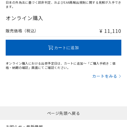
日本の外為法に基づく該非判定、およびEAR再輸出規制に関する見解が入手でき
ます。
"対応済み"や非含有の記載がされた商品であっても、流通
在庫等で未対応品が混在する可能性があります。
オンライン購入
非含有品が必要な際は、弊社営業部門もしくは販売店へお
問い合わせください。
¥ 11,110
販売価格（税込）
この製品のRoHS/REACH対応状況ページへ
カートに追加
オンライン購入における出荷予定日は、カートに追加～「ご購入手続き：価
格・納期の確認」画面にてご確認ください。
カートをみる
ページ先頭へ戻る
お知らせ・最新情報