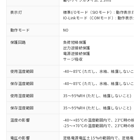
表示灯
標準I/Oモード（SIOモード）: 動作表示灯(
IO-Linkモード（COMモード）: 動作表示灯(
※1 対応状況
動作モード
NO
対応済み：EU RoHS指令（10物質）の
保護回路
負荷短絡保護
非含有に対応した製品が提供可能な商品で
出力逆接続保護
す。
電源逆接続保護
対応予定：EU RoHS指令（10物質）の非含
サージ吸収
ご利用条件
有に対応した製品に切り替える予定のある
使用温度範囲
-40～85℃ (ただし、氷結、結露しないこと)
商品です。
対応予定なし：EU RoHS指令（10物質）の
以下の条件をお読みいただき、同意のうえ
保存温度範囲
-40～85℃ (ただし、氷結、結露しないこと)
非含有に非対応の商品で、対応品を出す予
ご利用ください。
定はありません。
使用湿度範囲
35～95%RH (ただし、結露しないこと)
調査・確認中：EU RoHS指令（10物質）の
本サービスは、当社制御機器事業取扱
※1 中国RoHS○×表
非含有の対応状況を調査中または確認中の
保存湿度範囲
商品の当社在庫状況および標準価格
35～95%RH (ただし、結露しないこと)
商品です。
(税抜)を提供させていただくもので
「○」：最大均質材料含有率が中国RoHSの
非該当品：ライセンス料など無形物で、有
温度の影響
-40～+85℃の温度範囲内で、23℃時の検
す。
基準値以下であることを示します。
害物質有無と関係のない商品です。
-25～+70℃の温度範囲内で、23℃時の検
当社制御機器事業取扱商品の中には、
「×」：最大均質材料含有率が中国RoHSの
仕入先様の事情により、非含有部品として
本サービスの対象外となる商品もある
基準値を超えていることを示します。
いたものが、含有品と判明した場合などや
電圧の影響
定格電源電圧±15%の範囲内で、定格電源
当社は、これら貴社製品のうち、外国