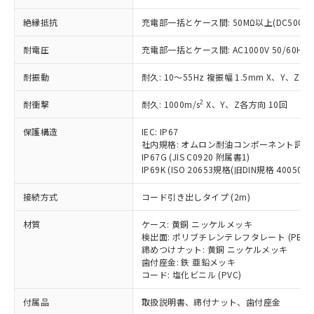
ことをご了承ください。
「－」：未確認です。当社販売部門へお問
むを得ず変更することがあります。
為替および外国貿易法に定める商品
在庫状況および標準価格照会結果は、
い合わせください。
絶縁抵抗
充電部一括とケース間: 50MΩ以上(DC500V
（以下｢規制貨物等」という）を輸出
記載している更新日時点での社内デー
*EU RoHS指令（10物質）：
または国外への提供する場合は、日本
記
タに基づき作成されるものであり、閲
説明
耐電圧
充電部一括とケース間: AC1000V 50/60Hz 1
鉛(Pb) 1000ppm以下、 水銀(Hg) 1000ppm以下、 カド
*中国RoHS10物質の基準値 (GB/T26572)：
国政府の輸出許可(または役務取引許
号
覧された時点での実際の在庫および標
ミウム(Cd) 100ppm以下、
Pb(鉛) :1000ppm、 Hg(水銀) : 1000ppm、 Cd(カドミウ
可)を取得するなどの必要な手続きを
六価クロム(Cr(Ⅵ)) 1000ppm以下、ポリ臭化ビフェニル
ム) : 100ppm、
準価格とは異なる場合があることをご
耐振動
耐久: 10～55Hz 複振幅 1.5mm X、Y、Z各
類(PBB) 1000ppm以下、ポリ臭化ジフェニルエーテル類
Cr(Ⅵ)(六価クロム) : 1000ppm、 PBBs(ポリ臭化ビフェ
とります。
了承ください。
(PBDE) 1000ppm以下、フタル酸ビス(2-エチルヘキシ
○
一定数以上の在庫あり
ニル類) : 1000ppm、 PBDEs(ポリ臭化ジフェニルエーテ
当社は規制貨物を破棄する場合は、完
ル) (DEHP)(別名：DOP) 1000ppm以下、フタル酸ブチ
2
耐衝撃
正式な納期状況および標準価格はお客
耐久: 1000m/s
X、Y、Z各方向 10回
ル類) : 1000ppm、
ルベンジル（BBP） 1000ppm以下、フタル酸ジブチル
全に破砕するなど、違法に輸出されな
DBP(フタル酸ジブチル) : 1000ppm、 DIBP(フタル酸ジ
様のお取引先、またはお客様担当のオ
（DBP） 1000ppm以下、フタル酸ジイソブチル
イソブチル) : 1000ppm、 BBP(フタル酸ブチルベンジ
△
一定数には満たないが在庫あり
いよう必要な手段を講じます。
保護構造
IEC: IP67
ムロン制御機器販売店・当社販売員に
(DIBP) 1000ppm以下
ル) : 1000ppm、
当社は貴社製品を、核兵器、ミサイ
社内規格: オムロン耐油コンポーネント評価
但し、RoHS指令で産業用監視および制御機器に対する
DEHP(フタル酸ビス(2-エチルヘキシル)) : 1000ppm
ご相談ください。
適用除外項目は除く。
IP67G (JIS C0920 附属書1)
ル、化学兵器、生物兵器またはその他
－
在庫なし(最新の在庫状況につ
オムロン制御機器販売店や当社販売拠
フタル酸エステル類の４物質については閾値を超える意
IP69K (ISO 20653規格(旧DIN規格 40050 PA
武器並びにこれらの製造装置等に一切
いては、お客様のお取引先、ま
図的な使用がないことを確認しています。
点は「
販売ネットワーク
」をご確認
※2 環境保護使用期限
使用いたしません。
たはお客様担当のオムロン制御
ください。
接続方式
コード引き出しタイプ (2m)
当社は、貴社製品を第三者に販売する
機器販売店・当社販売員にご確
在庫状況および標準価格結果を当社の
※2 対応予定月
「ｅ」：有害物質（10物質）のすべてが基
場合は、上記1、2および3の内容を当
認ください)
事前の承諾なく第三者に漏洩または開
材質
ケース: 黄銅 ニッケルメッキ
準値以下であることを示します。
該第三者に通知します。また当社は、
示しないようお願いします。
検出面: ポリブチレンテレフタレート (PBT)
部品在庫の切り替え状況などにより、予定
「10」：通常の使用状況下において有害物
販売先および販売に係わる関係者が違
締めつけナット: 黄銅 ニッケルメッキ
マイパーツ機能（部品リスト作成サー
空
受注生産機種、また在庫状況の
月が前後することがあります。
質が外部に漏えいし、環境に深刻な影響を
法に輸出するおそれがある場合は、取
歯付座金: 鉄 亜鉛メッキ
ビス）をご利用いただくには、I-Web
白
情報を公開していない機種
及ぼさない年数を意味します。
コード: 塩化ビニル (PVC)
り引きをいたしません。
メンバーズにご登録されている必要が
「－」：未確認です。当社販売部門へお問
あります。
付属品
取扱説明書、締付ナット、歯付座金
い合わせください。
お客様が当ウェブサイト上で当社にご