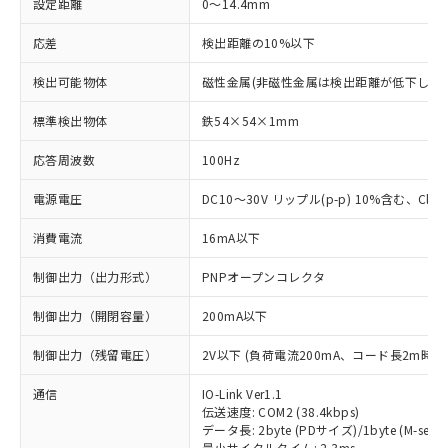
設定距離
0～14.4mm
応差
検出距離の10%以下
検出可能物体
磁性金属(非磁性金属は検出距離が低下します
標準検出物体
鉄54×54×1mm
応答周波数
100Hz
電源電圧
DC10～30V リップル(p-p) 10%含む、Class
消費電流
16mA以下
制御出力（出力形式）
PNPオープンコレクタ
制御出力（開閉容量）
200mA以下
制御出力（残留電圧）
2V以下 (負荷電流200mA、コード長2m時)
通信
IO-Link Ver1.1
伝送速度: COM2 (38.4kbps)
データ長: 2byte (PDサイズ)/1byte (M-seque
最小サイクルタイム: 2.3ms