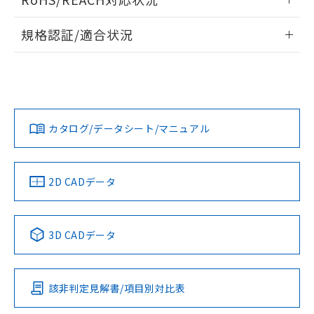
ドすることができます。
情報更新：2026/7/29
A: 300mm以上、B: 200mm以上
規格認証/適合状況
ログイン/会員登録
EU RoHS
注意事項・凡例
UL認証
CSA認証
CEマーキング
L: 25mm以上、φd: 90mm以上、D: 25mm以上、m: 70mm
以上、n: 90mm以上
Yes
Yes
Yes
金属埋め込み
対応状況
対応予定月
※1
※2
ダウンロードデータをご利用いただく前に、以下を必ずお読
みください。
カタログ/データシート/マニュアル
対応済み
ソフトウェアの使用条件
LR型式承認
DNV型式承認
BV型式承認
KR型式承
タイムチャート
（イギリス
（ノルウェー
（フランス
（韓国
船舶規格）
船舶規格）
船舶規格）
船舶規格
中国 RoHS
注意事項・凡例
2D CADデータ
No
No
No
No
l: 30mm以上、φd: 90mm以上、D: 30mm以上、m: 70mm
検出領域
以上、n: 90mm以上
中国 RoHS表
※1 ※2
3D CADデータ
この製品の規格認証/適合状況ページへ
Pb
Hg
Cd
Cr(VI)
その他の認証はこちらのページからご検索ください
該非判定見解書/項目別対比表
X
O
O
O