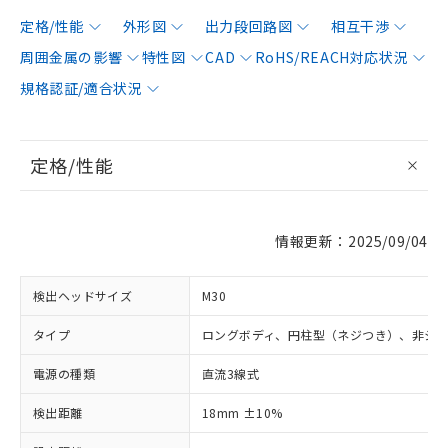
定格/性能
外形図
出力段回路図
相互干渉
周囲金属の影響
特性図
CAD
RoHS/REACH対応状況
規格認証/適合状況
定格/性能
情報更新：2025/09/04
検出ヘッドサイズ
M30
タイプ
ロングボディ、円柱型（ネジつき）、非シ
電源の種類
直流3線式
検出距離
18mm ±10%