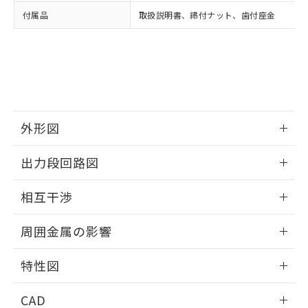
い合わせください。
お客様が当ウェブサイト上で当社にご
付属品
取扱説明書、締付ナット、歯付座金
※3 非含有証明書ダウンロード
登録された部品リストについて、当社
および当社の共同利用者が、当社の製
下記の非含有証明書をダウンロードするこ
品・サービスに関するお客様との取
とができます。
合意する
キャンセル
引・商談に必要な範囲で利用すること
をご了承ください。
EU RoHS指令（10物質）の非含有証明書
※当社の共同利用者とは、
"個人情報
51物質の非含有証明書（当社基準）
の共同利用に関して"
の「1.共同利
※本証明書は発行日時点で非含有を証明す
外形図
用者の範囲」に記載されている法人を
るもので、過去に遡って非含有を証明する
指します。
ものではありません。
情報更新：2025/09/04
出力段回路図
また、RoHS指令のフタル酸エステル類４
物質の対応では、対応完了までの期間は出
外形図
情報更新：2025/09/04
荷製品に未対応品が混在することから備考
相互干渉
欄に対応日を記載しておりました。
出力段回路図
情報更新：2025/09/04
既に当社にて対応品への在庫切替を完了
周囲金属の影響
していることから、特段のことがない限
り、2022年1月12日より割愛しておりま
相互干渉
情報更新：2025/09/04
特性図
す。
周囲金属の影響
情報更新：2025/09/04
CAD