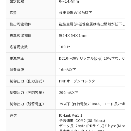
設定距離
0～14.4mm
応差
検出距離の10%以下
検出可能物体
磁性金属(非磁性金属は検出距離が低下します
標準検出物体
鉄54×54×1mm
応答周波数
100Hz
電源電圧
DC10～30V リップル(p-p) 10%含む、Class
消費電流
16mA以下
制御出力（出力形式）
PNPオープンコレクタ
制御出力（開閉容量）
200mA以下
制御出力（残留電圧）
2V以下 (負荷電流200mA、コード長2m時)
通信
IO-Link Ver1.1
伝送速度: COM2 (38.4kbps)
データ長: 2byte (PDサイズ)/1byte (M-seque
最小サイクルタイム: 2.3ms