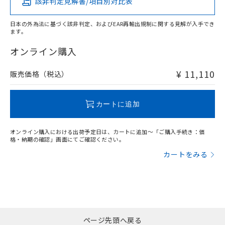
該非判定見解書/項目別対比表
X
O
O
O
日本の外為法に基づく該非判定、およびEAR再輸出規制に関する見解が入手でき
ます。
"対応済み"や非含有の記載がされた商品であっても、流通
在庫等で未対応品が混在する可能性があります。
オンライン購入
非含有品が必要な際は、弊社営業部門もしくは販売店へお
問い合わせください。
¥ 11,110
販売価格（税込）
この製品のRoHS/REACH対応状況ページへ
カートに追加
オンライン購入における出荷予定日は、カートに追加～「ご購入手続き：価
格・納期の確認」画面にてご確認ください。
カートをみる
ページ先頭へ戻る