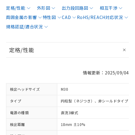
定格/性能
外形図
出力段回路図
相互干渉
周囲金属の影響
特性図
CAD
RoHS/REACH対応状況
規格認証/適合状況
定格/性能
情報更新：2025/09/04
検出ヘッドサイズ
M30
タイプ
円柱型（ネジつき）、非シールドタイプ
電源の種類
直流3線式
検出距離
18mm ±10%