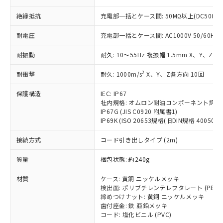
本サービスの対象外となる商品もある
基準値を超えていることを示します。
いたものが、含有品と判明した場合などや
当社は、これら貴社製品のうち、外国
ことをご了承ください。
「－」：未確認です。当社販売部門へお問
絶縁抵抗
充電部一括とケース間: 50MΩ以上(DC500V
むを得ず変更することがあります。
為替および外国貿易法に定める商品
在庫状況および標準価格照会結果は、
い合わせください。
（以下｢規制貨物等」という）を輸出
記載している更新日時点での社内デー
耐電圧
充電部一括とケース間: AC1000V 50/60Hz 1
*EU RoHS指令（10物質）：
または国外への提供する場合は、日本
記
タに基づき作成されるものであり、閲
説明
鉛(Pb) 1000ppm以下、 水銀(Hg) 1000ppm以下、 カド
*中国RoHS10物質の基準値 (GB/T26572)：
国政府の輸出許可(または役務取引許
号
覧された時点での実際の在庫および標
ミウム(Cd) 100ppm以下、
Pb(鉛) :1000ppm、 Hg(水銀) : 1000ppm、 Cd(カドミウ
耐振動
耐久: 10～55Hz 複振幅 1.5mm X、Y、Z各
可)を取得するなどの必要な手続きを
六価クロム(Cr(Ⅵ)) 1000ppm以下、ポリ臭化ビフェニル
ム) : 100ppm、
準価格とは異なる場合があることをご
類(PBB) 1000ppm以下、ポリ臭化ジフェニルエーテル類
Cr(Ⅵ)(六価クロム) : 1000ppm、 PBBs(ポリ臭化ビフェ
とります。
了承ください。
2
耐衝撃
耐久: 1000m/s
X、Y、Z各方向 10回
(PBDE) 1000ppm以下、フタル酸ビス(2-エチルヘキシ
○
一定数以上の在庫あり
ニル類) : 1000ppm、 PBDEs(ポリ臭化ジフェニルエーテ
当社は規制貨物を破棄する場合は、完
ル) (DEHP)(別名：DOP) 1000ppm以下、フタル酸ブチ
正式な納期状況および標準価格はお客
ル類) : 1000ppm、
ルベンジル（BBP） 1000ppm以下、フタル酸ジブチル
全に破砕するなど、違法に輸出されな
DBP(フタル酸ジブチル) : 1000ppm、 DIBP(フタル酸ジ
保護構造
IEC: IP67
様のお取引先、またはお客様担当のオ
（DBP） 1000ppm以下、フタル酸ジイソブチル
イソブチル) : 1000ppm、 BBP(フタル酸ブチルベンジ
△
一定数には満たないが在庫あり
いよう必要な手段を講じます。
社内規格: オムロン耐油コンポーネント評価
ムロン制御機器販売店・当社販売員に
(DIBP) 1000ppm以下
ル) : 1000ppm、
IP67G (JIS C0920 附属書1)
当社は貴社製品を、核兵器、ミサイ
但し、RoHS指令で産業用監視および制御機器に対する
DEHP(フタル酸ビス(2-エチルヘキシル)) : 1000ppm
ご相談ください。
適用除外項目は除く。
IP69K (ISO 20653規格(旧DIN規格 40050 PA
ル、化学兵器、生物兵器またはその他
－
在庫なし(最新の在庫状況につ
オムロン制御機器販売店や当社販売拠
フタル酸エステル類の４物質については閾値を超える意
武器並びにこれらの製造装置等に一切
いては、お客様のお取引先、ま
図的な使用がないことを確認しています。
点は「
販売ネットワーク
」をご確認
接続方式
コード引き出しタイプ (2m)
※2 環境保護使用期限
使用いたしません。
たはお客様担当のオムロン制御
ください。
当社は、貴社製品を第三者に販売する
機器販売店・当社販売員にご確
在庫状況および標準価格結果を当社の
質量
梱包状態: 約240g
※2 対応予定月
「ｅ」：有害物質（10物質）のすべてが基
場合は、上記1、2および3の内容を当
認ください)
事前の承諾なく第三者に漏洩または開
準値以下であることを示します。
該第三者に通知します。また当社は、
示しないようお願いします。
材質
ケース: 黄銅 ニッケルメッキ
部品在庫の切り替え状況などにより、予定
「10」：通常の使用状況下において有害物
販売先および販売に係わる関係者が違
検出面: ポリブチレンテレフタレート (PBT)
マイパーツ機能（部品リスト作成サー
空
受注生産機種、また在庫状況の
月が前後することがあります。
質が外部に漏えいし、環境に深刻な影響を
法に輸出するおそれがある場合は、取
締めつけナット: 黄銅 ニッケルメッキ
ビス）をご利用いただくには、I-Web
白
情報を公開していない機種
及ぼさない年数を意味します。
歯付座金: 鉄 亜鉛メッキ
り引きをいたしません。
メンバーズにご登録されている必要が
コード: 塩化ビニル (PVC)
「－」：未確認です。当社販売部門へお問
あります。