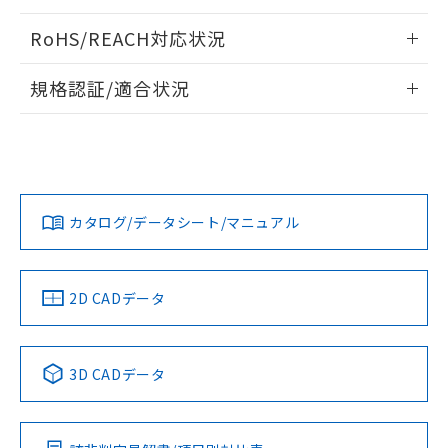
検出物体の大きさと材質による影響
ログイン/会員登録いただくと、CADデータをダウンロー
RoHS/REACH対応状況
ドすることができます。
情報更新：2026/7/29
A: 300mm以上、B: 200mm以上
規格認証/適合状況
ログイン/会員登録
EU RoHS
注意事項・凡例
UL認証
CSA認証
CEマーキング
L: 25mm以上、φd: 90mm以上、D: 25mm以上、m: 70mm
以上、n: 90mm以上
Yes
Yes
Yes
金属埋め込み
対応状況
対応予定月
※1
※2
ダウンロードデータをご利用いただく前に、以下を必ずお読
みください。
カタログ/データシート/マニュアル
対応済み
ソフトウェアの使用条件
LR型式承認
DNV型式承認
BV型式承認
KR型式承
タイムチャート
（イギリス
（ノルウェー
（フランス
（韓国
船舶規格）
船舶規格）
船舶規格）
船舶規格
中国 RoHS
注意事項・凡例
2D CADデータ
No
No
No
No
l: 30mm以上、φd: 90mm以上、D: 30mm以上、m: 70mm
検出領域
以上、n: 90mm以上
中国 RoHS表
※1 ※2
3D CADデータ
この製品の規格認証/適合状況ページへ
Pb
Hg
Cd
Cr(VI)
その他の認証はこちらのページからご検索ください