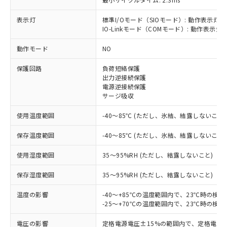
表示灯
標準I/Oモード（SIOモード）: 動作表示灯(
IO-Linkモード（COMモード）: 動作表示灯(
動作モード
NO
※1 対応状況
保護回路
負荷短絡保護
対応済み：EU RoHS指令（10物質）の
出力逆接続保護
非含有に対応した製品が提供可能な商品で
電源逆接続保護
す。
サージ吸収
対応予定：EU RoHS指令（10物質）の非含
ご利用条件
使用温度範囲
-40～85℃ (ただし、氷結、結露しないこと)
有に対応した製品に切り替える予定のある
商品です。
保存温度範囲
-40～85℃ (ただし、氷結、結露しないこと)
対応予定なし：EU RoHS指令（10物質）の
以下の条件をお読みいただき、同意のうえ
非含有に非対応の商品で、対応品を出す予
使用湿度範囲
35～95%RH (ただし、結露しないこと)
ご利用ください。
定はありません。
調査・確認中：EU RoHS指令（10物質）の
本サービスは、当社制御機器事業取扱
保存湿度範囲
35～95%RH (ただし、結露しないこと)
※1 中国RoHS○×表
非含有の対応状況を調査中または確認中の
商品の当社在庫状況および標準価格
商品です。
温度の影響
-40～+85℃の温度範囲内で、23℃時の検
(税抜)を提供させていただくもので
「○」：最大均質材料含有率が中国RoHSの
非該当品：ライセンス料など無形物で、有
-25～+70℃の温度範囲内で、23℃時の検
す。
基準値以下であることを示します。
害物質有無と関係のない商品です。
当社制御機器事業取扱商品の中には、
「×」：最大均質材料含有率が中国RoHSの
仕入先様の事情により、非含有部品として
電圧の影響
定格電源電圧±15%の範囲内で、定格電源