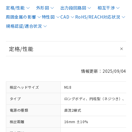
定格/性能
外形図
出力段回路図
相互干渉
周囲金属の影響
特性図
CAD
RoHS/REACH対応状況
規格認証/適合状況
定格/性能
情報更新：2025/09/04
検出ヘッドサイズ
M18
タイプ
ロングボディ、円柱型（ネジつき）、非
電源の種類
直流2線式
検出距離
16mm ±10%