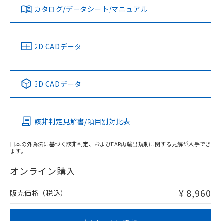
みください。
カタログ/データシート/マニュアル
対応済み
ソフトウェアの使用条件
LR型式承認
DNV型式承認
BV型式承認
KR型式承
（イギリス
（ノルウェー
（フランス
（韓国
船舶規格）
船舶規格）
船舶規格）
船舶規格
中国 RoHS
注意事項・凡例
2D CADデータ
No
No
No
No
l: 25mm以上、φd: 70mm以上、D: 25mm以上、m: 48mm
以上、n: 70mm以上
中国 RoHS表
※1 ※2
3D CADデータ
この製品の規格認証/適合状況ページへ
Pb
Hg
Cd
Cr(VI)
その他の認証はこちらのページからご検索ください
該非判定見解書/項目別対比表
X
O
O
O
検出領域
日本の外為法に基づく該非判定、およびEAR再輸出規制に関する見解が入手でき
ます。
"対応済み"や非含有の記載がされた商品であっても、流通
在庫等で未対応品が混在する可能性があります。
オンライン購入
非含有品が必要な際は、弊社営業部門もしくは販売店へお
問い合わせください。
¥ 8,960
販売価格（税込）
この製品のRoHS/REACH対応状況ページへ