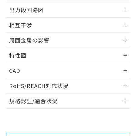
情報更新：2025/09/04
をご了承ください。
出力段回路図
EU RoHS指令（10物質）の非含有証明書
※当社の共同利用者とは、
"個人情報
51物質の非含有証明書（当社基準）
の共同利用に関して"
の「1.共同利
外形図
情報更新：2025/09/04
※本証明書は発行日時点で非含有を証明す
相互干渉
用者の範囲」に記載されている法人を
るもので、過去に遡って非含有を証明する
指します。
出力段回路図
ものではありません。
情報更新：2025/09/04
周囲金属の影響
また、RoHS指令のフタル酸エステル類４
物質の対応では、対応完了までの期間は出
相互干渉
情報更新：2025/09/04
荷製品に未対応品が混在することから備考
特性図
欄に対応日を記載しておりました。
周囲金属の影響
情報更新：2025/09/04
既に当社にて対応品への在庫切替を完了
CAD
していることから、特段のことがない限
り、2022年1月12日より割愛しておりま
検出物体の大きさと材質による影響
ログイン/会員登録いただくと、CADデータをダウンロー
RoHS/REACH対応状況
す。
ドすることができます。
情報更新：2026/7/29
A: 200mm以上、B: 120mm以上
規格認証/適合状況
ログイン/会員登録
EU RoHS
注意事項・凡例
UL認証
CSA認証
CEマーキング
L: 21mm以上、φd: 70mm以上、D: 21mm以上、m: 48mm
以上、n: 70mm以上
Yes
Yes
Yes
金属埋め込み
対応状況
対応予定月
※1
※2
タイムチャート
ダウンロードデータをご利用いただく前に、以下を必ずお読