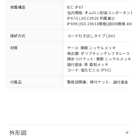
号
覧された時点での実際の在庫および標
ミウム(Cd) 100ppm以下、
Pb(鉛) :1000ppm、 Hg(水銀) : 1000ppm、 Cd(カドミウ
可)を取得するなどの必要な手続きを
六価クロム(Cr(Ⅵ)) 1000ppm以下、ポリ臭化ビフェニル
ム) : 100ppm、
保護構造
IEC: IP67
準価格とは異なる場合があることをご
類(PBB) 1000ppm以下、ポリ臭化ジフェニルエーテル類
Cr(Ⅵ)(六価クロム) : 1000ppm、 PBBs(ポリ臭化ビフェ
とります。
社内規格: オムロン耐油コンポーネント評
了承ください。
(PBDE) 1000ppm以下、フタル酸ビス(2-エチルヘキシ
○
一定数以上の在庫あり
ニル類) : 1000ppm、 PBDEs(ポリ臭化ジフェニルエーテ
IP67G (JIS C0920 附属書1)
当社は規制貨物を破棄する場合は、完
ル) (DEHP)(別名：DOP) 1000ppm以下、フタル酸ブチ
正式な納期状況および標準価格はお客
ル類) : 1000ppm、
IP69K (ISO 20653規格(旧DIN規格 40050 
ルベンジル（BBP） 1000ppm以下、フタル酸ジブチル
全に破砕するなど、違法に輸出されな
DBP(フタル酸ジブチル) : 1000ppm、 DIBP(フタル酸ジ
様のお取引先、またはお客様担当のオ
（DBP） 1000ppm以下、フタル酸ジイソブチル
イソブチル) : 1000ppm、 BBP(フタル酸ブチルベンジ
△
一定数には満たないが在庫あり
いよう必要な手段を講じます。
ムロン制御機器販売店・当社販売員に
(DIBP) 1000ppm以下
ル) : 1000ppm、
接続方式
コード引き出しタイプ (2m)
当社は貴社製品を、核兵器、ミサイ
但し、RoHS指令で産業用監視および制御機器に対する
DEHP(フタル酸ビス(2-エチルヘキシル)) : 1000ppm
ご相談ください。
適用除外項目は除く。
ル、化学兵器、生物兵器またはその他
－
在庫なし(最新の在庫状況につ
オムロン制御機器販売店や当社販売拠
フタル酸エステル類の４物質については閾値を超える意
材質
ケース: 黄銅 ニッケルメッキ
武器並びにこれらの製造装置等に一切
いては、お客様のお取引先、ま
図的な使用がないことを確認しています。
点は「
販売ネットワーク
」をご確認
検出面: ポリブチレンテレフタレート (PB
※2 環境保護使用期限
使用いたしません。
たはお客様担当のオムロン制御
締めつけナット: 黄銅 ニッケルメッキ
ください。
当社は、貴社製品を第三者に販売する
歯付座金: 鉄 亜鉛メッキ
機器販売店・当社販売員にご確
在庫状況および標準価格結果を当社の
※2 対応予定月
「ｅ」：有害物質（10物質）のすべてが基
コード: 塩化ビニル (PVC)
場合は、上記1、2および3の内容を当
認ください)
事前の承諾なく第三者に漏洩または開
準値以下であることを示します。
該第三者に通知します。また当社は、
示しないようお願いします。
付属品
取扱説明書、締付ナット、歯付座金
部品在庫の切り替え状況などにより、予定
「10」：通常の使用状況下において有害物
販売先および販売に係わる関係者が違
マイパーツ機能（部品リスト作成サー
空
受注生産機種、また在庫状況の
月が前後することがあります。
質が外部に漏えいし、環境に深刻な影響を
法に輸出するおそれがある場合は、取
ビス）をご利用いただくには、I-Web
白
情報を公開していない機種
及ぼさない年数を意味します。
り引きをいたしません。
メンバーズにご登録されている必要が
「－」：未確認です。当社販売部門へお問
あります。
い合わせください。
お客様が当ウェブサイト上で当社にご
※3 非含有証明書ダウンロード
登録された部品リストについて、当社
および当社の共同利用者が、当社の製
下記の非含有証明書をダウンロードするこ
品・サービスに関するお客様との取
外形図
とができます。
合意する
キャンセル
引・商談に必要な範囲で利用すること