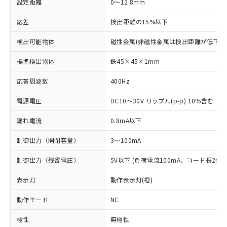
設定距離
0～12.8mm
応差
検出距離の15%以下
検出可能物体
磁性金属(非磁性金属は検出距離が低下し
標準検出物体
鉄45×45×1mm
応答周波数
400Hz
電源電圧
DC10～30V リップル(p-p) 10%含む
漏れ電流
0.8mA以下
制御出力（開閉容量）
3～100mA
制御出力（残留電圧）
5V以下 (負荷電流100mA、コード長2m時
表示灯
動作表示灯(橙)
動作モード
NC
極性
無極性