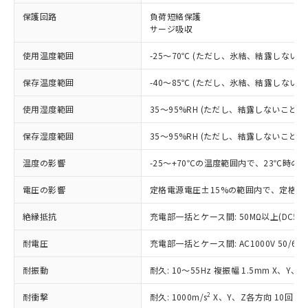
※1 対応状況
保護回路
負荷短絡保護
サージ吸収
対応済み：EU RoHS指令（10物質）の
非含有に対応した製品が提供可能な商品で
使用温度範囲
-25～70℃ (ただし、氷結、結露しないこ
す。
対応予定：EU RoHS指令（10物質）の非含
ご利用条件
保存温度範囲
-40～85℃ (ただし、氷結、結露しないこ
有に対応した製品に切り替える予定のある
商品です。
使用湿度範囲
35～95%RH (ただし、結露しないこと)
対応予定なし：EU RoHS指令（10物質）の
以下の条件をお読みいただき、同意のうえ
非含有に非対応の商品で、対応品を出す予
保存湿度範囲
35～95%RH (ただし、結露しないこと)
ご利用ください。
定はありません。
調査・確認中：EU RoHS指令（10物質）の
温度の影響
-25～+70℃の温度範囲内で、23℃時の
本サービスは、当社制御機器事業取扱
※1 中国RoHS○×表
非含有の対応状況を調査中または確認中の
商品の当社在庫状況および標準価格
商品です。
電圧の影響
定格電源電圧±15%の範囲内で、定格電
(税抜)を提供させていただくもので
「○」：最大均質材料含有率が中国RoHSの
非該当品：ライセンス料など無形物で、有
す。
基準値以下であることを示します。
絶縁抵抗
充電部一括とケース間: 50MΩ以上(DC50
害物質有無と関係のない商品です。
当社制御機器事業取扱商品の中には、
「×」：最大均質材料含有率が中国RoHSの
仕入先様の事情により、非含有部品として
本サービスの対象外となる商品もある
耐電圧
充電部一括とケース間: AC1000V 50/60Hz
基準値を超えていることを示します。
いたものが、含有品と判明した場合などや
当社は、これら貴社製品のうち、外国
ことをご了承ください。
「－」：未確認です。当社販売部門へお問
むを得ず変更することがあります。
為替および外国貿易法に定める商品
在庫状況および標準価格照会結果は、
耐振動
耐久: 10～55Hz 複振幅 1.5mm X、Y、
い合わせください。
（以下｢規制貨物等」という）を輸出
記載している更新日時点での社内デー
*EU RoHS指令（10物質）：
または国外への提供する場合は、日本
記
タに基づき作成されるものであり、閲
説明
2
耐衝撃
耐久: 1000m/s
X、Y、Z各方向 10回
鉛(Pb) 1000ppm以下、 水銀(Hg) 1000ppm以下、 カド
*中国RoHS10物質の基準値 (GB/T26572)：
国政府の輸出許可(または役務取引許