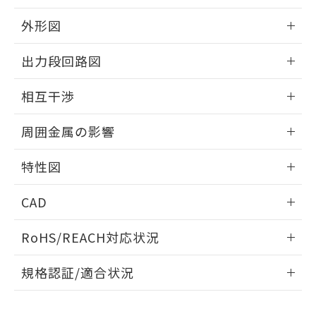
品・サービスに関するお客様との取
とができます。
合意する
キャンセル
引・商談に必要な範囲で利用すること
外形図
をご了承ください。
EU RoHS指令（10物質）の非含有証明書
※当社の共同利用者とは、
"個人情報
情報更新：2025/09/04
51物質の非含有証明書（当社基準）
出力段回路図
の共同利用に関して"
の「1.共同利
※本証明書は発行日時点で非含有を証明す
用者の範囲」に記載されている法人を
外形図
るもので、過去に遡って非含有を証明する
情報更新：2025/09/04
指します。
相互干渉
ものではありません。
また、RoHS指令のフタル酸エステル類４
出力段回路図
情報更新：2025/09/04
周囲金属の影響
物質の対応では、対応完了までの期間は出
荷製品に未対応品が混在することから備考
相互干渉
情報更新：2025/09/04
欄に対応日を記載しておりました。
特性図
既に当社にて対応品への在庫切替を完了
周囲金属の影響
していることから、特段のことがない限
情報更新：2025/09/04
CAD
り、2022年1月12日より割愛しておりま
す。
検出物体の大きさと材質による影響
ログイン/会員登録いただくと、CADデータをダウンロー
RoHS/REACH対応状況
ドすることができます。
情報更新：2026/7/29
A: 200mm以上、B: 120mm以上
規格認証/適合状況
ログイン/会員登録
EU RoHS
注意事項・凡例
UL認証
CSA認証
CEマーキング
L: 21mm以上、φd: 70mm以上、D: 21mm以上、m: 48mm