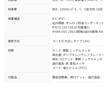
*EU RoHS指令（10物質）：
または国外への提供する場合は、日本
記
タに基づき作成されるものであり、閲
説明
鉛(Pb) 1000ppm以下、 水銀(Hg) 1000ppm以下、 カド
*中国RoHS10物質の基準値 (GB/T26572)：
国政府の輸出許可(または役務取引許
号
覧された時点での実際の在庫および標
ミウム(Cd) 100ppm以下、
Pb(鉛) :1000ppm、 Hg(水銀) : 1000ppm、 Cd(カドミウ
2
耐衝撃
耐久: 1000m/s
X、Y、Z各方向 10回
可)を取得するなどの必要な手続きを
六価クロム(Cr(Ⅵ)) 1000ppm以下、ポリ臭化ビフェニル
ム) : 100ppm、
準価格とは異なる場合があることをご
類(PBB) 1000ppm以下、ポリ臭化ジフェニルエーテル類
Cr(Ⅵ)(六価クロム) : 1000ppm、 PBBs(ポリ臭化ビフェ
とります。
了承ください。
(PBDE) 1000ppm以下、フタル酸ビス(2-エチルヘキシ
保護構造
IEC: IP67
○
一定数以上の在庫あり
ニル類) : 1000ppm、 PBDEs(ポリ臭化ジフェニルエーテ
当社は規制貨物を破棄する場合は、完
ル) (DEHP)(別名：DOP) 1000ppm以下、フタル酸ブチ
正式な納期状況および標準価格はお客
ル類) : 1000ppm、
社内規格: オムロン耐油コンポーネント評
ルベンジル（BBP） 1000ppm以下、フタル酸ジブチル
全に破砕するなど、違法に輸出されな
DBP(フタル酸ジブチル) : 1000ppm、 DIBP(フタル酸ジ
IP67G (JIS C0920 附属書1)
様のお取引先、またはお客様担当のオ
（DBP） 1000ppm以下、フタル酸ジイソブチル
イソブチル) : 1000ppm、 BBP(フタル酸ブチルベンジ
△
一定数には満たないが在庫あり
いよう必要な手段を講じます。
IP69K (ISO 20653規格(旧DIN規格 40050 
ムロン制御機器販売店・当社販売員に
(DIBP) 1000ppm以下
ル) : 1000ppm、
当社は貴社製品を、核兵器、ミサイ
但し、RoHS指令で産業用監視および制御機器に対する
DEHP(フタル酸ビス(2-エチルヘキシル)) : 1000ppm
ご相談ください。
適用除外項目は除く。
接続方式
コード引き出しタイプ (2m)
ル、化学兵器、生物兵器またはその他
－
在庫なし(最新の在庫状況につ
オムロン制御機器販売店や当社販売拠
フタル酸エステル類の４物質については閾値を超える意
武器並びにこれらの製造装置等に一切
いては、お客様のお取引先、ま
図的な使用がないことを確認しています。
点は「
販売ネットワーク
」をご確認
材質
ケース: 黄銅 ニッケルメッキ
※2 環境保護使用期限
使用いたしません。
たはお客様担当のオムロン制御
ください。
検出面: ポリブチレンテレフタレート (PB
当社は、貴社製品を第三者に販売する
機器販売店・当社販売員にご確
在庫状況および標準価格結果を当社の
締めつけナット: 黄銅 ニッケルメッキ
※2 対応予定月
「ｅ」：有害物質（10物質）のすべてが基
場合は、上記1、2および3の内容を当
認ください)
事前の承諾なく第三者に漏洩または開
歯付座金: 鉄 亜鉛メッキ
準値以下であることを示します。
該第三者に通知します。また当社は、
コード: 塩化ビニル (PVC)
示しないようお願いします。
部品在庫の切り替え状況などにより、予定
「10」：通常の使用状況下において有害物
販売先および販売に係わる関係者が違
マイパーツ機能（部品リスト作成サー
空
受注生産機種、また在庫状況の
月が前後することがあります。
質が外部に漏えいし、環境に深刻な影響を
法に輸出するおそれがある場合は、取
付属品
取扱説明書、締付ナット、歯付座金
ビス）をご利用いただくには、I-Web
白
情報を公開していない機種
及ぼさない年数を意味します。
り引きをいたしません。
メンバーズにご登録されている必要が
「－」：未確認です。当社販売部門へお問
あります。
い合わせください。
お客様が当ウェブサイト上で当社にご
※3 非含有証明書ダウンロード
登録された部品リストについて、当社
および当社の共同利用者が、当社の製
下記の非含有証明書をダウンロードするこ