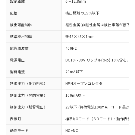
設定距離
0～12.8mm
応差
検出距離の15%以下
検出可能物体
磁性金属(非磁性金属は検出距離が低下し
標準検出物体
鉄48×48×1mm
応答周波数
400Hz
電源電圧
DC10～30V リップル(p-p) 10%含む、Cla
消費電流
20mA以下
制御出力（出力形式）
NPNオープンコレクタ
制御出力（開閉容量）
100mA以下
制御出力（残留電圧）
2V以下 (負荷電流100mA、コード長2m時
表示灯
標準I/Oモード（SIOモード）: 動作表示灯
動作モード
NO+NC