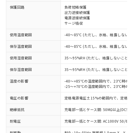
保護回路
負荷短絡保護
※1 対応状況
出力逆接続保護
電源逆接続保護
対応済み：EU RoHS指令（10物質）の
サージ吸収
非含有に対応した製品が提供可能な商品で
す。
使用温度範囲
-40～85℃ (ただし、氷結、結露しないこ
対応予定：EU RoHS指令（10物質）の非含
ご利用条件
有に対応した製品に切り替える予定のある
保存温度範囲
-40～85℃ (ただし、氷結、結露しないこ
商品です。
使用湿度範囲
35～95%RH (ただし、結露しないこと)
対応予定なし：EU RoHS指令（10物質）の
以下の条件をお読みいただき、同意のうえ
非含有に非対応の商品で、対応品を出す予
ご利用ください。
保存湿度範囲
35～95%RH (ただし、結露しないこと)
定はありません。
調査・確認中：EU RoHS指令（10物質）の
本サービスは、当社制御機器事業取扱
温度の影響
-40～+85℃の温度範囲内で、23℃時の
※1 中国RoHS○×表
非含有の対応状況を調査中または確認中の
商品の当社在庫状況および標準価格
-25～+70℃の温度範囲内で、23℃時の
商品です。
(税抜)を提供させていただくもので
「○」：最大均質材料含有率が中国RoHSの
非該当品：ライセンス料など無形物で、有
電圧の影響
定格電源電圧±15%の範囲内で、定格電
す。
基準値以下であることを示します。
害物質有無と関係のない商品です。
当社制御機器事業取扱商品の中には、
「×」：最大均質材料含有率が中国RoHSの
仕入先様の事情により、非含有部品として
絶縁抵抗
充電部一括とケース間: 50MΩ以上(DC50
本サービスの対象外となる商品もある
基準値を超えていることを示します。
いたものが、含有品と判明した場合などや
当社は、これら貴社製品のうち、外国
ことをご了承ください。
「－」：未確認です。当社販売部門へお問
むを得ず変更することがあります。
耐電圧
充電部一括とケース間: AC1000V 50/60Hz
為替および外国貿易法に定める商品
在庫状況および標準価格照会結果は、
い合わせください。
（以下｢規制貨物等」という）を輸出
記載している更新日時点での社内デー
耐振動
耐久: 10～55Hz 複振幅 1.5mm X、Y、Z