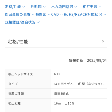
定格/性能
外形図
出力段回路図
相互干渉
周囲金属の影響
特性図
CAD
RoHS/REACH対応状況
規格認証/適合状況
定格/性能
情報更新：2025/09/04
検出ヘッドサイズ
M18
タイプ
ロングボディ、円柱型（ネジつき）、非
電源の種類
直流3線式
検出距離
16mm ±10%