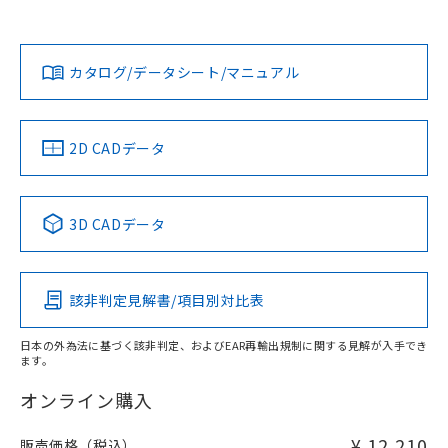
以上、n: 70mm以上
Yes
Yes
Yes
金属埋め込み
対応状況
対応予定月
※1
※2
ダウンロードデータをご利用いただく前に、以下を必ずお読
タイムチャート
みください。
カタログ/データシート/マニュアル
対応済み
ソフトウェアの使用条件
LR型式承認
DNV型式承認
BV型式承認
KR型式承
（イギリス
（ノルウェー
（フランス
（韓国
船舶規格）
船舶規格）
船舶規格）
船舶規格
中国 RoHS
注意事項・凡例
2D CADデータ
No
No
No
No
l: 25mm以上、φd: 70mm以上、D: 25mm以上、m: 48mm
以上、n: 70mm以上
中国 RoHS表
※1 ※2
3D CADデータ
検出領域
この製品の規格認証/適合状況ページへ
Pb
Hg
Cd
Cr(VI)
その他の認証はこちらのページからご検索ください
該非判定見解書/項目別対比表
X
O
O
O
日本の外為法に基づく該非判定、およびEAR再輸出規制に関する見解が入手でき
ます。
"対応済み"や非含有の記載がされた商品であっても、流通
在庫等で未対応品が混在する可能性があります。
オンライン購入
非含有品が必要な際は、弊社営業部門もしくは販売店へお
問い合わせください。
¥ 12,210
販売価格（税込）