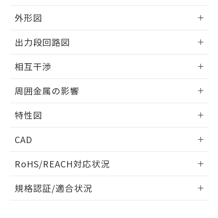
品・サービスに関するお客様との取
とができます。
合意する
キャンセル
引・商談に必要な範囲で利用すること
外形図
をご了承ください。
EU RoHS指令（10物質）の非含有証明書
※当社の共同利用者とは、
"個人情報
情報更新：2025/09/04
51物質の非含有証明書（当社基準）
出力段回路図
の共同利用に関して"
の「1.共同利
※本証明書は発行日時点で非含有を証明す
用者の範囲」に記載されている法人を
外形図
るもので、過去に遡って非含有を証明する
情報更新：2025/09/04
指します。
相互干渉
ものではありません。
また、RoHS指令のフタル酸エステル類４
出力段回路図
情報更新：2025/09/04
周囲金属の影響
物質の対応では、対応完了までの期間は出
荷製品に未対応品が混在することから備考
相互干渉
情報更新：2025/09/04
欄に対応日を記載しておりました。
特性図
既に当社にて対応品への在庫切替を完了
周囲金属の影響
していることから、特段のことがない限
情報更新：2025/09/04
CAD
り、2022年1月12日より割愛しておりま
す。
検出物体の大きさと材質による影響
ログイン/会員登録いただくと、CADデータをダウンロー
RoHS/REACH対応状況
ドすることができます。
情報更新：2026/7/29
A: 200mm以上、B: 120mm以上
規格認証/適合状況
ログイン/会員登録
EU RoHS
注意事項・凡例
UL認証
CSA認証
CEマーキング
L: 21mm以上、φd: 70mm以上、D: 21mm以上、m: 48mm