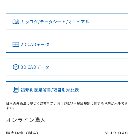
以上、n: 70mm以上
Yes
Yes
Yes
金属埋め込み
対応状況
対応予定月
※1
※2
ダウンロードデータをご利用いただく前に、以下を必ずお読
タイムチャート
みください。
カタログ/データシート/マニュアル
対応済み
ソフトウェアの使用条件
LR型式承認
DNV型式承認
BV型式承認
KR型式承
（イギリス
（ノルウェー
（フランス
（韓国
船舶規格）
船舶規格）
船舶規格）
船舶規格
中国 RoHS
注意事項・凡例
2D CADデータ
No
No
No
No
l: 25mm以上、φd: 70mm以上、D: 25mm以上、m: 48mm
以上、n: 70mm以上
中国 RoHS表
※1 ※2
3D CADデータ
検出領域
この製品の規格認証/適合状況ページへ
Pb
Hg
Cd
Cr(VI)
その他の認証はこちらのページからご検索ください
該非判定見解書/項目別対比表
X
O
O
O
日本の外為法に基づく該非判定、およびEAR再輸出規制に関する見解が入手でき
ます。
"対応済み"や非含有の記載がされた商品であっても、流通
在庫等で未対応品が混在する可能性があります。
オンライン購入
非含有品が必要な際は、弊社営業部門もしくは販売店へお
問い合わせください。
¥ 12,980
販売価格（税込）