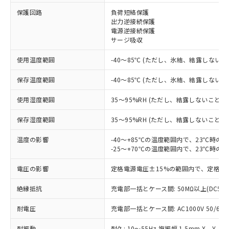
保護回路
負荷短絡保護
※1 対応状況
出力逆接続保護
電源逆接続保護
対応済み：EU RoHS指令（10物質）の
サージ吸収
非含有に対応した製品が提供可能な商品で
す。
使用温度範囲
-40～85℃ (ただし、氷結、結露しないこ
対応予定：EU RoHS指令（10物質）の非含
ご利用条件
有に対応した製品に切り替える予定のある
保存温度範囲
-40～85℃ (ただし、氷結、結露しないこ
商品です。
使用湿度範囲
35～95%RH (ただし、結露しないこと)
対応予定なし：EU RoHS指令（10物質）の
以下の条件をお読みいただき、同意のうえ
非含有に非対応の商品で、対応品を出す予
ご利用ください。
保存湿度範囲
35～95%RH (ただし、結露しないこと)
定はありません。
調査・確認中：EU RoHS指令（10物質）の
本サービスは、当社制御機器事業取扱
温度の影響
-40～+85℃の温度範囲内で、23℃時の
※1 中国RoHS○×表
非含有の対応状況を調査中または確認中の
商品の当社在庫状況および標準価格
-25～+70℃の温度範囲内で、23℃時の
商品です。
(税抜)を提供させていただくもので
「○」：最大均質材料含有率が中国RoHSの
非該当品：ライセンス料など無形物で、有
電圧の影響
定格電源電圧±15%の範囲内で、定格電
す。
基準値以下であることを示します。
害物質有無と関係のない商品です。
当社制御機器事業取扱商品の中には、
「×」：最大均質材料含有率が中国RoHSの
仕入先様の事情により、非含有部品として
絶縁抵抗
充電部一括とケース間: 50MΩ以上(DC50
本サービスの対象外となる商品もある
基準値を超えていることを示します。
いたものが、含有品と判明した場合などや
当社は、これら貴社製品のうち、外国
ことをご了承ください。
「－」：未確認です。当社販売部門へお問
むを得ず変更することがあります。
耐電圧
充電部一括とケース間: AC1000V 50/60Hz
為替および外国貿易法に定める商品
在庫状況および標準価格照会結果は、
い合わせください。
（以下｢規制貨物等」という）を輸出
記載している更新日時点での社内デー
耐振動
耐久: 10～55Hz 複振幅 1.5mm X、Y、Z