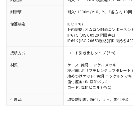
*EU RoHS指令（10物質）：
または国外への提供する場合は、日本
記
タに基づき作成されるものであり、閲
説明
鉛(Pb) 1000ppm以下、 水銀(Hg) 1000ppm以下、 カド
*中国RoHS10物質の基準値 (GB/T26572)：
国政府の輸出許可(または役務取引許
号
覧された時点での実際の在庫および標
ミウム(Cd) 100ppm以下、
Pb(鉛) :1000ppm、 Hg(水銀) : 1000ppm、 Cd(カドミウ
2
耐衝撃
耐久: 1000m/s
X、Y、Z各方向 10回
可)を取得するなどの必要な手続きを
六価クロム(Cr(Ⅵ)) 1000ppm以下、ポリ臭化ビフェニル
ム) : 100ppm、
準価格とは異なる場合があることをご
類(PBB) 1000ppm以下、ポリ臭化ジフェニルエーテル類
Cr(Ⅵ)(六価クロム) : 1000ppm、 PBBs(ポリ臭化ビフェ
とります。
了承ください。
(PBDE) 1000ppm以下、フタル酸ビス(2-エチルヘキシ
保護構造
IEC: IP67
○
一定数以上の在庫あり
ニル類) : 1000ppm、 PBDEs(ポリ臭化ジフェニルエーテ
当社は規制貨物を破棄する場合は、完
ル) (DEHP)(別名：DOP) 1000ppm以下、フタル酸ブチ
正式な納期状況および標準価格はお客
ル類) : 1000ppm、
社内規格: オムロン耐油コンポーネント評
ルベンジル（BBP） 1000ppm以下、フタル酸ジブチル
全に破砕するなど、違法に輸出されな
DBP(フタル酸ジブチル) : 1000ppm、 DIBP(フタル酸ジ
IP67G (JIS C0920 附属書1)
様のお取引先、またはお客様担当のオ
（DBP） 1000ppm以下、フタル酸ジイソブチル
イソブチル) : 1000ppm、 BBP(フタル酸ブチルベンジ
△
一定数には満たないが在庫あり
いよう必要な手段を講じます。
IP69K (ISO 20653規格(旧DIN規格 40050 
ムロン制御機器販売店・当社販売員に
(DIBP) 1000ppm以下
ル) : 1000ppm、
当社は貴社製品を、核兵器、ミサイ
但し、RoHS指令で産業用監視および制御機器に対する
DEHP(フタル酸ビス(2-エチルヘキシル)) : 1000ppm
ご相談ください。
適用除外項目は除く。
接続方式
コード引き出しタイプ (5m)
ル、化学兵器、生物兵器またはその他
－
在庫なし(最新の在庫状況につ
オムロン制御機器販売店や当社販売拠
フタル酸エステル類の４物質については閾値を超える意
武器並びにこれらの製造装置等に一切
いては、お客様のお取引先、ま
図的な使用がないことを確認しています。
点は「
販売ネットワーク
」をご確認
材質
ケース: 黄銅 ニッケルメッキ
※2 環境保護使用期限
使用いたしません。
たはお客様担当のオムロン制御
ください。
検出面: ポリブチレンテレフタレート (PB
当社は、貴社製品を第三者に販売する
機器販売店・当社販売員にご確
在庫状況および標準価格結果を当社の
締めつけナット: 黄銅 ニッケルメッキ
※2 対応予定月
「ｅ」：有害物質（10物質）のすべてが基
場合は、上記1、2および3の内容を当
認ください)
事前の承諾なく第三者に漏洩または開
歯付座金: 鉄 亜鉛メッキ
準値以下であることを示します。
該第三者に通知します。また当社は、
コード: 塩化ビニル (PVC)
示しないようお願いします。
部品在庫の切り替え状況などにより、予定
「10」：通常の使用状況下において有害物
販売先および販売に係わる関係者が違
マイパーツ機能（部品リスト作成サー
空
受注生産機種、また在庫状況の
月が前後することがあります。
質が外部に漏えいし、環境に深刻な影響を
法に輸出するおそれがある場合は、取
付属品
取扱説明書、締付ナット、歯付座金
ビス）をご利用いただくには、I-Web
白
情報を公開していない機種
及ぼさない年数を意味します。
り引きをいたしません。
メンバーズにご登録されている必要が
「－」：未確認です。当社販売部門へお問
あります。
い合わせください。
お客様が当ウェブサイト上で当社にご
※3 非含有証明書ダウンロード
登録された部品リストについて、当社
および当社の共同利用者が、当社の製
下記の非含有証明書をダウンロードするこ