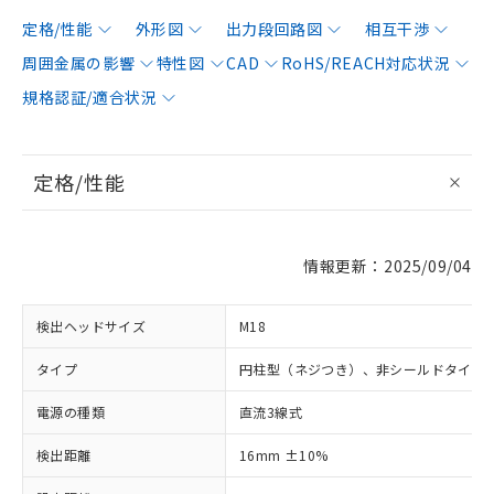
定格/性能
外形図
出力段回路図
相互干渉
周囲金属の影響
特性図
CAD
RoHS/REACH対応状況
規格認証/適合状況
定格/性能
情報更新：2025/09/04
検出ヘッドサイズ
M18
タイプ
円柱型（ネジつき）、非シールドタイプ
電源の種類
直流3線式
検出距離
16mm ±10%