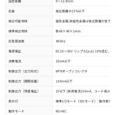
設定距離
0～12.8mm
応差
検出距離の15%以下
検出可能物体
磁性金属(非磁性金属は検出距離が低下し
標準検出物体
鉄48×48×1mm
応答周波数
400Hz
電源電圧
DC10～30V リップル(p-p) 10%含む、Cla
消費電流
20mA以下
制御出力（出力形式）
NPNオープンコレクタ
制御出力（開閉容量）
100mA以下
制御出力（残留電圧）
2V以下 (負荷電流100mA、コード長2m時
表示灯
標準I/Oモード（SIOモード）: 動作表示灯
動作モード
NO+NC