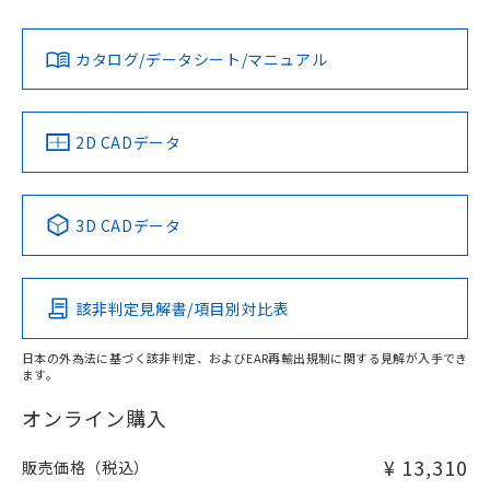
Yes
Yes
Yes
金属埋め込み
対応状況
対応予定月
※1
※2
ダウンロードデータをご利用いただく前に、以下を必ずお読
タイムチャート
みください。
カタログ/データシート/マニュアル
対応済み
ソフトウェアの使用条件
LR型式承認
DNV型式承認
BV型式承認
KR型式承
（イギリス
（ノルウェー
（フランス
（韓国
船舶規格）
船舶規格）
船舶規格）
船舶規格
中国 RoHS
注意事項・凡例
2D CADデータ
No
No
No
No
l: 25mm以上、φd: 70mm以上、D: 25mm以上、m: 48mm
以上、n: 80mm以上
中国 RoHS表
※1 ※2
検出領域
3D CADデータ
この製品の規格認証/適合状況ページへ
Pb
Hg
Cd
Cr(VI)
その他の認証はこちらのページからご検索ください
該非判定見解書/項目別対比表
X
O
O
O
日本の外為法に基づく該非判定、およびEAR再輸出規制に関する見解が入手でき
ます。
"対応済み"や非含有の記載がされた商品であっても、流通
在庫等で未対応品が混在する可能性があります。
オンライン購入
非含有品が必要な際は、弊社営業部門もしくは販売店へお
問い合わせください。
¥ 13,310
販売価格（税込）