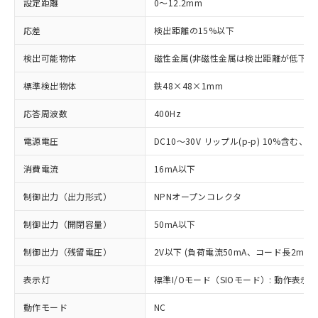
設定距離
0～12.2mm
応差
検出距離の15%以下
検出可能物体
磁性金属(非磁性金属は検出距離が低下し
標準検出物体
鉄48×48×1mm
応答周波数
400Hz
電源電圧
DC10～30V リップル(p-p) 10%含む、Cla
消費電流
16mA以下
制御出力（出力形式）
NPNオープンコレクタ
制御出力（開閉容量）
50mA以下
制御出力（残留電圧）
2V以下 (負荷電流50mA、コード長2m時)
表示灯
標準I/Oモード（SIOモード）: 動作表示灯
動作モード
NC