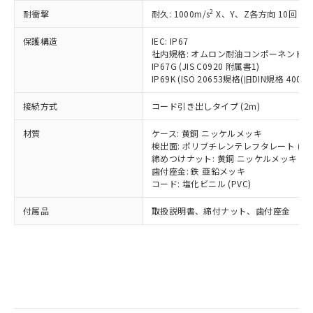
記
タに基づき作成されるものであり、閲
説明
鉛(Pb) 1000ppm以下、 水銀(Hg) 1000ppm以下、 カド
*中国RoHS10物質の基準値 (GB/T26572)：
国政府の輸出許可(または役務取引許
2
耐衝撃
耐久: 1000m/s
X、Y、Z各方向 10回
号
覧された時点での実際の在庫および標
ミウム(Cd) 100ppm以下、
Pb(鉛) :1000ppm、 Hg(水銀) : 1000ppm、 Cd(カドミウ
可)を取得するなどの必要な手続きを
六価クロム(Cr(Ⅵ)) 1000ppm以下、ポリ臭化ビフェニル
ム) : 100ppm、
準価格とは異なる場合があることをご
類(PBB) 1000ppm以下、ポリ臭化ジフェニルエーテル類
Cr(Ⅵ)(六価クロム) : 1000ppm、 PBBs(ポリ臭化ビフェ
とります。
保護構造
IEC: IP67
了承ください。
(PBDE) 1000ppm以下、フタル酸ビス(2-エチルヘキシ
○
一定数以上の在庫あり
ニル類) : 1000ppm、 PBDEs(ポリ臭化ジフェニルエーテ
社内規格: オムロン耐油コンポーネント評
当社は規制貨物を破棄する場合は、完
ル) (DEHP)(別名：DOP) 1000ppm以下、フタル酸ブチ
正式な納期状況および標準価格はお客
ル類) : 1000ppm、
IP67G (JIS C0920 附属書1)
ルベンジル（BBP） 1000ppm以下、フタル酸ジブチル
全に破砕するなど、違法に輸出されな
DBP(フタル酸ジブチル) : 1000ppm、 DIBP(フタル酸ジ
様のお取引先、またはお客様担当のオ
（DBP） 1000ppm以下、フタル酸ジイソブチル
IP69K (ISO 20653規格(旧DIN規格 40050 
イソブチル) : 1000ppm、 BBP(フタル酸ブチルベンジ
△
一定数には満たないが在庫あり
いよう必要な手段を講じます。
ムロン制御機器販売店・当社販売員に
(DIBP) 1000ppm以下
ル) : 1000ppm、
当社は貴社製品を、核兵器、ミサイ
但し、RoHS指令で産業用監視および制御機器に対する
DEHP(フタル酸ビス(2-エチルヘキシル)) : 1000ppm
ご相談ください。
接続方式
コード引き出しタイプ (2m)
適用除外項目は除く。
ル、化学兵器、生物兵器またはその他
－
在庫なし(最新の在庫状況につ
オムロン制御機器販売店や当社販売拠
フタル酸エステル類の４物質については閾値を超える意
武器並びにこれらの製造装置等に一切
いては、お客様のお取引先、ま
図的な使用がないことを確認しています。
点は「
販売ネットワーク
」をご確認
材質
ケース: 黄銅 ニッケルメッキ
※2 環境保護使用期限
使用いたしません。
たはお客様担当のオムロン制御
検出面: ポリブチレンテレフタレート (PB
ください。
当社は、貴社製品を第三者に販売する
締めつけナット: 黄銅 ニッケルメッキ
機器販売店・当社販売員にご確
在庫状況および標準価格結果を当社の
※2 対応予定月
「ｅ」：有害物質（10物質）のすべてが基
歯付座金: 鉄 亜鉛メッキ
場合は、上記1、2および3の内容を当
認ください)
事前の承諾なく第三者に漏洩または開
コード: 塩化ビニル (PVC)
準値以下であることを示します。
該第三者に通知します。また当社は、
示しないようお願いします。
部品在庫の切り替え状況などにより、予定
「10」：通常の使用状況下において有害物
販売先および販売に係わる関係者が違
マイパーツ機能（部品リスト作成サー
空
受注生産機種、また在庫状況の
付属品
取扱説明書、締付ナット、歯付座金
月が前後することがあります。
質が外部に漏えいし、環境に深刻な影響を
法に輸出するおそれがある場合は、取
ビス）をご利用いただくには、I-Web
白
情報を公開していない機種
及ぼさない年数を意味します。
り引きをいたしません。
メンバーズにご登録されている必要が
「－」：未確認です。当社販売部門へお問
あります。
い合わせください。
お客様が当ウェブサイト上で当社にご
※3 非含有証明書ダウンロード
登録された部品リストについて、当社
および当社の共同利用者が、当社の製
下記の非含有証明書をダウンロードするこ
品・サービスに関するお客様との取