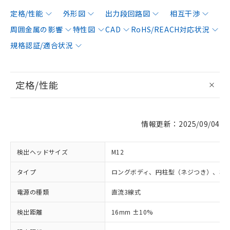
定格/性能
外形図
出力段回路図
相互干渉
周囲金属の影響
特性図
CAD
RoHS/REACH対応状況
規格認証/適合状況
定格/性能
情報更新：2025/09/04
検出ヘッドサイズ
M12
タイプ
ロングボディ、円柱型（ネジつき）、非
電源の種類
直流3線式
検出距離
16mm ±10%