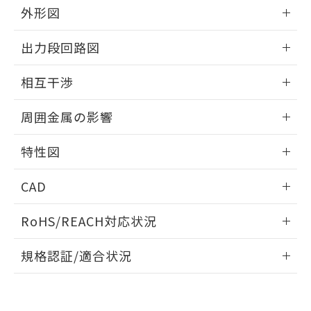
とができます。
合意する
キャンセル
外形図
引・商談に必要な範囲で利用すること
をご了承ください。
EU RoHS指令（10物質）の非含有証明書
情報更新：2025/09/04
※当社の共同利用者とは、
"個人情報
出力段回路図
51物質の非含有証明書（当社基準）
の共同利用に関して"
の「1.共同利
※本証明書は発行日時点で非含有を証明す
外形図
用者の範囲」に記載されている法人を
情報更新：2025/09/04
るもので、過去に遡って非含有を証明する
相互干渉
指します。
ものではありません。
出力段回路図
情報更新：2025/09/04
また、RoHS指令のフタル酸エステル類４
周囲金属の影響
物質の対応では、対応完了までの期間は出
荷製品に未対応品が混在することから備考
相互干渉
情報更新：2025/09/04
特性図
欄に対応日を記載しておりました。
既に当社にて対応品への在庫切替を完了
周囲金属の影響
情報更新：2025/09/04
していることから、特段のことがない限
CAD
り、2022年1月12日より割愛しておりま
検出物体の大きさと材質による影響
す。
ログイン/会員登録いただくと、CADデータをダウンロー
RoHS/REACH対応状況
ドすることができます。
情報更新：2026/7/29
A: 160mm以上、B: 120mm以上
規格認証/適合状況
ログイン/会員登録
EU RoHS
注意事項・凡例
UL認証
CSA認証
CEマーキング
L: 21mm以上、φd: 70mm以上、D: 21mm以上、m: 48mm
以上、n: 80mm以上