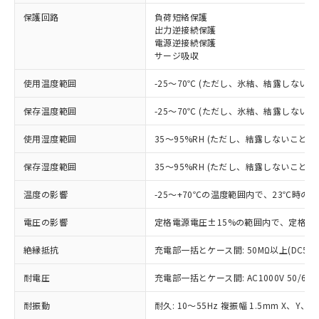
※1 対応状況
保護回路
負荷短絡保護
出力逆接続保護
電源逆接続保護
対応済み：EU RoHS指令（10物質）の
サージ吸収
非含有に対応した製品が提供可能な商品で
す。
使用温度範囲
-25～70℃ (ただし、氷結、結露しないこ
対応予定：EU RoHS指令（10物質）の非含
ご利用条件
有に対応した製品に切り替える予定のある
保存温度範囲
-25～70℃ (ただし、氷結、結露しないこ
商品です。
対応予定なし：EU RoHS指令（10物質）の
使用湿度範囲
35～95%RH (ただし、結露しないこと)
以下の条件をお読みいただき、同意のうえ
非含有に非対応の商品で、対応品を出す予
ご利用ください。
定はありません。
保存湿度範囲
35～95%RH (ただし、結露しないこと)
調査・確認中：EU RoHS指令（10物質）の
本サービスは、当社制御機器事業取扱
※1 中国RoHS○×表
非含有の対応状況を調査中または確認中の
温度の影響
-25～+70℃の温度範囲内で、23℃時の
商品の当社在庫状況および標準価格
商品です。
(税抜)を提供させていただくもので
「○」：最大均質材料含有率が中国RoHSの
電圧の影響
定格電源電圧±15%の範囲内で、定格電
非該当品：ライセンス料など無形物で、有
す。
基準値以下であることを示します。
害物質有無と関係のない商品です。
当社制御機器事業取扱商品の中には、
絶縁抵抗
充電部一括とケース間: 50MΩ以上(DC50
「×」：最大均質材料含有率が中国RoHSの
仕入先様の事情により、非含有部品として
本サービスの対象外となる商品もある
基準値を超えていることを示します。
いたものが、含有品と判明した場合などや
当社は、これら貴社製品のうち、外国
ことをご了承ください。
耐電圧
充電部一括とケース間: AC1000V 50/60Hz
「－」：未確認です。当社販売部門へお問
むを得ず変更することがあります。
為替および外国貿易法に定める商品
在庫状況および標準価格照会結果は、
い合わせください。
（以下｢規制貨物等」という）を輸出
記載している更新日時点での社内デー
耐振動
耐久: 10～55Hz 複振幅 1.5mm X、Y、Z
*EU RoHS指令（10物質）：
または国外への提供する場合は、日本