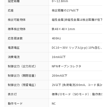
設定距離
0～12.8mm
応差
検出距離の15%以下
検出可能物体
磁性金属(非磁性金属は検出距離が低下し
標準検出物体
鉄48×48×1mm
応答周波数
400Hz
電源電圧
DC10～30V リップル(p-p) 10%含む、Cla
消費電流
16mA以下
制御出力（出力形式）
NPNオープンコレクタ
制御出力（開閉容量）
200mA以下
制御出力（残留電圧）
2V以下 (負荷電流200mA、コード長2m時
表示灯
標準I/Oモード（SIOモード）: 動作表示灯
動作モード
NC