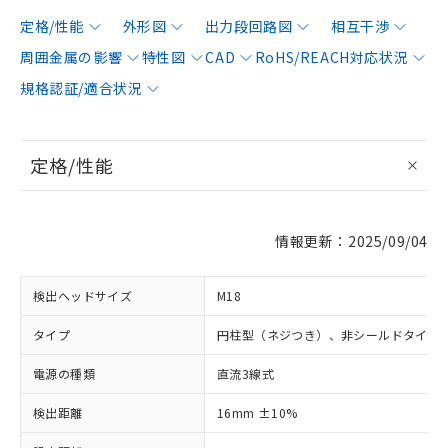
定格/性能
外形図
出力段回路図
相互干渉
周囲金属の影響
特性図
CAD
RoHS/REACH対応状況
規格認証/適合状況
定格/性能
情報更新：2025/09/04
検出ヘッドサイズ
M18
タイプ
円柱型（ネジつき）、非シールドタイプ
電源の種類
直流3線式
検出距離
16mm ±10%