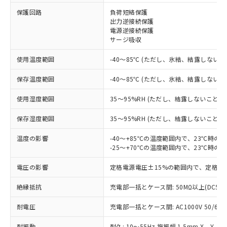
保護回路
負荷短絡保護
※1 対応状況
出力逆接続保護
電源逆接続保護
対応済み：EU RoHS指令（10物質）の
サージ吸収
非含有に対応した製品が提供可能な商品で
す。
使用温度範囲
-40～85℃ (ただし、氷結、結露しないこ
対応予定：EU RoHS指令（10物質）の非含
ご利用条件
有に対応した製品に切り替える予定のある
保存温度範囲
-40～85℃ (ただし、氷結、結露しないこ
商品です。
使用湿度範囲
35～95%RH (ただし、結露しないこと)
対応予定なし：EU RoHS指令（10物質）の
以下の条件をお読みいただき、同意のうえ
非含有に非対応の商品で、対応品を出す予
ご利用ください。
保存湿度範囲
35～95%RH (ただし、結露しないこと)
定はありません。
調査・確認中：EU RoHS指令（10物質）の
本サービスは、当社制御機器事業取扱
温度の影響
-40～+85℃の温度範囲内で、23℃時の
※1 中国RoHS○×表
非含有の対応状況を調査中または確認中の
商品の当社在庫状況および標準価格
-25～+70℃の温度範囲内で、23℃時の
商品です。
(税抜)を提供させていただくもので
「○」：最大均質材料含有率が中国RoHSの
非該当品：ライセンス料など無形物で、有
電圧の影響
定格電源電圧±15%の範囲内で、定格電
す。
基準値以下であることを示します。
害物質有無と関係のない商品です。
当社制御機器事業取扱商品の中には、
「×」：最大均質材料含有率が中国RoHSの
仕入先様の事情により、非含有部品として
絶縁抵抗
充電部一括とケース間: 50MΩ以上(DC50
本サービスの対象外となる商品もある
基準値を超えていることを示します。
いたものが、含有品と判明した場合などや
当社は、これら貴社製品のうち、外国
ことをご了承ください。
「－」：未確認です。当社販売部門へお問
むを得ず変更することがあります。
耐電圧
充電部一括とケース間: AC1000V 50/60Hz
為替および外国貿易法に定める商品
在庫状況および標準価格照会結果は、
い合わせください。
（以下｢規制貨物等」という）を輸出
記載している更新日時点での社内デー
耐振動
耐久: 10～55Hz 複振幅 1.5mm X、Y、Z