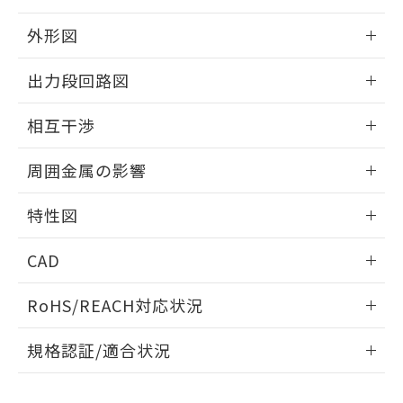
品・サービスに関するお客様との取
とができます。
合意する
キャンセル
引・商談に必要な範囲で利用すること
外形図
をご了承ください。
EU RoHS指令（10物質）の非含有証明書
※当社の共同利用者とは、
"個人情報
情報更新：2025/09/04
51物質の非含有証明書（当社基準）
出力段回路図
の共同利用に関して"
の「1.共同利
※本証明書は発行日時点で非含有を証明す
用者の範囲」に記載されている法人を
外形図
るもので、過去に遡って非含有を証明する
情報更新：2025/09/04
指します。
相互干渉
ものではありません。
また、RoHS指令のフタル酸エステル類４
出力段回路図
情報更新：2025/09/04
周囲金属の影響
物質の対応では、対応完了までの期間は出
荷製品に未対応品が混在することから備考
相互干渉
情報更新：2025/09/04
欄に対応日を記載しておりました。
特性図
既に当社にて対応品への在庫切替を完了
周囲金属の影響
していることから、特段のことがない限
情報更新：2025/09/04
CAD
り、2022年1月12日より割愛しておりま
す。
検出物体の大きさと材質による影響
ログイン/会員登録いただくと、CADデータをダウンロー
RoHS/REACH対応状況
ドすることができます。
情報更新：2026/7/29
A: 200mm以上、B: 120mm以上
規格認証/適合状況
ログイン/会員登録
EU RoHS
注意事項・凡例
UL認証
CSA認証
CEマーキング
L: 21mm以上、φd: 70mm以上、D: 21mm以上、m: 48mm