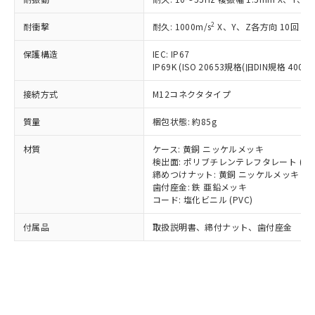
*EU RoHS指令（10物質）：
または国外への提供する場合は、日本
記
タに基づき作成されるものであり、閲
説明
鉛(Pb) 1000ppm以下、 水銀(Hg) 1000ppm以下、 カド
*中国RoHS10物質の基準値 (GB/T26572)：
国政府の輸出許可(または役務取引許
号
覧された時点での実際の在庫および標
ミウム(Cd) 100ppm以下、
Pb(鉛) :1000ppm、 Hg(水銀) : 1000ppm、 Cd(カドミウ
2
耐衝撃
耐久: 1000m/s
X、Y、Z各方向 10回
可)を取得するなどの必要な手続きを
六価クロム(Cr(Ⅵ)) 1000ppm以下、ポリ臭化ビフェニル
ム) : 100ppm、
準価格とは異なる場合があることをご
類(PBB) 1000ppm以下、ポリ臭化ジフェニルエーテル類
Cr(Ⅵ)(六価クロム) : 1000ppm、 PBBs(ポリ臭化ビフェ
とります。
了承ください。
保護構造
IEC: IP67
(PBDE) 1000ppm以下、フタル酸ビス(2-エチルヘキシ
○
一定数以上の在庫あり
ニル類) : 1000ppm、 PBDEs(ポリ臭化ジフェニルエーテ
当社は規制貨物を破棄する場合は、完
ル) (DEHP)(別名：DOP) 1000ppm以下、フタル酸ブチ
正式な納期状況および標準価格はお客
IP69K (ISO 20653規格(旧DIN規格 40050 
ル類) : 1000ppm、
ルベンジル（BBP） 1000ppm以下、フタル酸ジブチル
全に破砕するなど、違法に輸出されな
DBP(フタル酸ジブチル) : 1000ppm、 DIBP(フタル酸ジ
様のお取引先、またはお客様担当のオ
（DBP） 1000ppm以下、フタル酸ジイソブチル
イソブチル) : 1000ppm、 BBP(フタル酸ブチルベンジ
△
一定数には満たないが在庫あり
いよう必要な手段を講じます。
接続方式
M12コネクタタイプ
ムロン制御機器販売店・当社販売員に
(DIBP) 1000ppm以下
ル) : 1000ppm、
当社は貴社製品を、核兵器、ミサイ
但し、RoHS指令で産業用監視および制御機器に対する
DEHP(フタル酸ビス(2-エチルヘキシル)) : 1000ppm
ご相談ください。
適用除外項目は除く。
質量
ル、化学兵器、生物兵器またはその他
梱包状態: 約85g
－
在庫なし(最新の在庫状況につ
オムロン制御機器販売店や当社販売拠
フタル酸エステル類の４物質については閾値を超える意
武器並びにこれらの製造装置等に一切
いては、お客様のお取引先、ま
図的な使用がないことを確認しています。
点は「
販売ネットワーク
」をご確認
※2 環境保護使用期限
材質
ケース: 黄銅 ニッケルメッキ
使用いたしません。
たはお客様担当のオムロン制御
ください。
検出面: ポリブチレンテレフタレート (PB
当社は、貴社製品を第三者に販売する
機器販売店・当社販売員にご確
在庫状況および標準価格結果を当社の
締めつけナット: 黄銅 ニッケルメッキ
※2 対応予定月
「ｅ」：有害物質（10物質）のすべてが基
場合は、上記1、2および3の内容を当
認ください)
事前の承諾なく第三者に漏洩または開
歯付座金: 鉄 亜鉛メッキ
準値以下であることを示します。
該第三者に通知します。また当社は、
示しないようお願いします。
コード: 塩化ビニル (PVC)
部品在庫の切り替え状況などにより、予定
「10」：通常の使用状況下において有害物
販売先および販売に係わる関係者が違
マイパーツ機能（部品リスト作成サー
空
受注生産機種、また在庫状況の
月が前後することがあります。
質が外部に漏えいし、環境に深刻な影響を
法に輸出するおそれがある場合は、取
付属品
取扱説明書、締付ナット、歯付座金
ビス）をご利用いただくには、I-Web
白
情報を公開していない機種
及ぼさない年数を意味します。
り引きをいたしません。
メンバーズにご登録されている必要が
「－」：未確認です。当社販売部門へお問
あります。
い合わせください。
お客様が当ウェブサイト上で当社にご
※3 非含有証明書ダウンロード
登録された部品リストについて、当社
および当社の共同利用者が、当社の製
下記の非含有証明書をダウンロードするこ