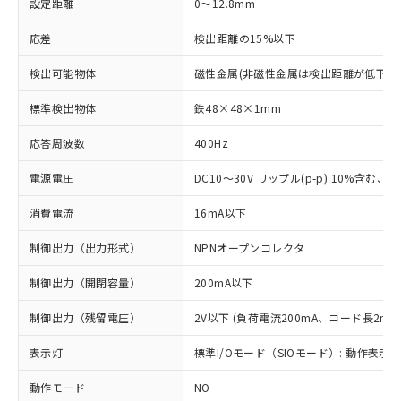
設定距離
0～12.8mm
応差
検出距離の15%以下
検出可能物体
磁性金属(非磁性金属は検出距離が低下し
標準検出物体
鉄48×48×1mm
応答周波数
400Hz
電源電圧
DC10～30V リップル(p-p) 10%含む、Cla
消費電流
16mA以下
制御出力（出力形式）
NPNオープンコレクタ
制御出力（開閉容量）
200mA以下
制御出力（残留電圧）
2V以下 (負荷電流200mA、コード長2m時
表示灯
標準I/Oモード（SIOモード）: 動作表示灯
動作モード
NO