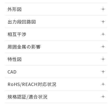
品・サービスに関するお客様との取
とができます。
合意する
キャンセル
引・商談に必要な範囲で利用すること
外形図
をご了承ください。
EU RoHS指令（10物質）の非含有証明書
※当社の共同利用者とは、
"個人情報
情報更新：2025/09/04
51物質の非含有証明書（当社基準）
出力段回路図
の共同利用に関して"
の「1.共同利
※本証明書は発行日時点で非含有を証明す
用者の範囲」に記載されている法人を
外形図
るもので、過去に遡って非含有を証明する
情報更新：2025/09/04
指します。
相互干渉
ものではありません。
また、RoHS指令のフタル酸エステル類４
出力段回路図
情報更新：2025/09/04
周囲金属の影響
物質の対応では、対応完了までの期間は出
荷製品に未対応品が混在することから備考
相互干渉
情報更新：2025/09/04
欄に対応日を記載しておりました。
特性図
既に当社にて対応品への在庫切替を完了
周囲金属の影響
していることから、特段のことがない限
情報更新：2025/09/04
CAD
り、2022年1月12日より割愛しておりま
す。
検出物体の大きさと材質による影響
ログイン/会員登録いただくと、CADデータをダウンロー
RoHS/REACH対応状況
ドすることができます。
情報更新：2026/7/29
A: 200mm以上、B: 120mm以上
規格認証/適合状況
ログイン/会員登録
EU RoHS
注意事項・凡例
UL認証
CSA認証
CEマーキング
L: 21mm以上、φd: 70mm以上、D: 21mm以上、m: 48mm