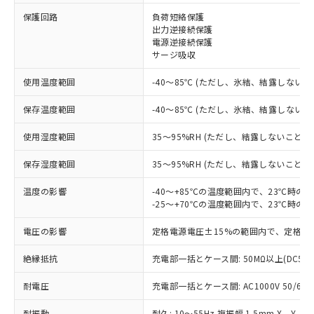
保護回路
負荷短絡保護
※1 対応状況
出力逆接続保護
電源逆接続保護
対応済み：EU RoHS指令（10物質）の
サージ吸収
非含有に対応した製品が提供可能な商品で
す。
使用温度範囲
-40～85℃ (ただし、氷結、結露しないこ
対応予定：EU RoHS指令（10物質）の非含
ご利用条件
有に対応した製品に切り替える予定のある
保存温度範囲
-40～85℃ (ただし、氷結、結露しないこ
商品です。
使用湿度範囲
35～95%RH (ただし、結露しないこと)
対応予定なし：EU RoHS指令（10物質）の
以下の条件をお読みいただき、同意のうえ
非含有に非対応の商品で、対応品を出す予
ご利用ください。
保存湿度範囲
35～95%RH (ただし、結露しないこと)
定はありません。
調査・確認中：EU RoHS指令（10物質）の
本サービスは、当社制御機器事業取扱
温度の影響
-40～+85℃の温度範囲内で、23℃時の
※1 中国RoHS○×表
非含有の対応状況を調査中または確認中の
商品の当社在庫状況および標準価格
-25～+70℃の温度範囲内で、23℃時の
商品です。
(税抜)を提供させていただくもので
「○」：最大均質材料含有率が中国RoHSの
非該当品：ライセンス料など無形物で、有
電圧の影響
定格電源電圧±15%の範囲内で、定格電
す。
基準値以下であることを示します。
害物質有無と関係のない商品です。
当社制御機器事業取扱商品の中には、
「×」：最大均質材料含有率が中国RoHSの
仕入先様の事情により、非含有部品として
絶縁抵抗
充電部一括とケース間: 50MΩ以上(DC50
本サービスの対象外となる商品もある
基準値を超えていることを示します。
いたものが、含有品と判明した場合などや
当社は、これら貴社製品のうち、外国
ことをご了承ください。
「－」：未確認です。当社販売部門へお問
むを得ず変更することがあります。
耐電圧
充電部一括とケース間: AC1000V 50/60Hz
為替および外国貿易法に定める商品
在庫状況および標準価格照会結果は、
い合わせください。
（以下｢規制貨物等」という）を輸出
記載している更新日時点での社内デー
耐振動
耐久: 10～55Hz 複振幅 1.5mm X、Y、Z