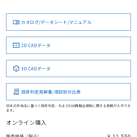
以上、n: 70mm以上
Yes
Yes
Yes
金属埋め込み
対応状況
対応予定月
※1
※2
ダウンロードデータをご利用いただく前に、以下を必ずお読
タイムチャート
みください。
カタログ/データシート/マニュアル
対応済み
ソフトウェアの使用条件
LR型式承認
DNV型式承認
BV型式承認
KR型式承
（イギリス
（ノルウェー
（フランス
（韓国
船舶規格）
船舶規格）
船舶規格）
船舶規格
中国 RoHS
注意事項・凡例
2D CADデータ
No
No
No
No
l: 25mm以上、φd: 70mm以上、D: 25mm以上、m: 48mm
以上、n: 70mm以上
中国 RoHS表
※1 ※2
3D CADデータ
検出領域
この製品の規格認証/適合状況ページへ
Pb
Hg
Cd
Cr(VI)
その他の認証はこちらのページからご検索ください
該非判定見解書/項目別対比表
X
O
O
O
日本の外為法に基づく該非判定、およびEAR再輸出規制に関する見解が入手でき
ます。
"対応済み"や非含有の記載がされた商品であっても、流通
在庫等で未対応品が混在する可能性があります。
オンライン購入
非含有品が必要な際は、弊社営業部門もしくは販売店へお
問い合わせください。
¥ 11,550
販売価格（税込）