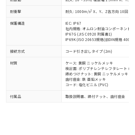
*EU RoHS指令（10物質）：
または国外への提供する場合は、日本
記
タに基づき作成されるものであり、閲
説明
鉛(Pb) 1000ppm以下、 水銀(Hg) 1000ppm以下、 カド
*中国RoHS10物質の基準値 (GB/T26572)：
国政府の輸出許可(または役務取引許
号
覧された時点での実際の在庫および標
ミウム(Cd) 100ppm以下、
Pb(鉛) :1000ppm、 Hg(水銀) : 1000ppm、 Cd(カドミウ
2
耐衝撃
耐久: 1000m/s
X、Y、Z各方向 10回
可)を取得するなどの必要な手続きを
六価クロム(Cr(Ⅵ)) 1000ppm以下、ポリ臭化ビフェニル
ム) : 100ppm、
準価格とは異なる場合があることをご
類(PBB) 1000ppm以下、ポリ臭化ジフェニルエーテル類
Cr(Ⅵ)(六価クロム) : 1000ppm、 PBBs(ポリ臭化ビフェ
とります。
了承ください。
(PBDE) 1000ppm以下、フタル酸ビス(2-エチルヘキシ
保護構造
IEC: IP67
○
一定数以上の在庫あり
ニル類) : 1000ppm、 PBDEs(ポリ臭化ジフェニルエーテ
当社は規制貨物を破棄する場合は、完
ル) (DEHP)(別名：DOP) 1000ppm以下、フタル酸ブチ
正式な納期状況および標準価格はお客
ル類) : 1000ppm、
社内規格: オムロン耐油コンポーネント評
ルベンジル（BBP） 1000ppm以下、フタル酸ジブチル
全に破砕するなど、違法に輸出されな
DBP(フタル酸ジブチル) : 1000ppm、 DIBP(フタル酸ジ
IP67G (JIS C0920 附属書1)
様のお取引先、またはお客様担当のオ
（DBP） 1000ppm以下、フタル酸ジイソブチル
イソブチル) : 1000ppm、 BBP(フタル酸ブチルベンジ
△
一定数には満たないが在庫あり
いよう必要な手段を講じます。
IP69K (ISO 20653規格(旧DIN規格 40050 
ムロン制御機器販売店・当社販売員に
(DIBP) 1000ppm以下
ル) : 1000ppm、
当社は貴社製品を、核兵器、ミサイ
但し、RoHS指令で産業用監視および制御機器に対する
DEHP(フタル酸ビス(2-エチルヘキシル)) : 1000ppm
ご相談ください。
適用除外項目は除く。
接続方式
コード引き出しタイプ (2m)
ル、化学兵器、生物兵器またはその他
－
在庫なし(最新の在庫状況につ
オムロン制御機器販売店や当社販売拠
フタル酸エステル類の４物質については閾値を超える意
武器並びにこれらの製造装置等に一切
いては、お客様のお取引先、ま
図的な使用がないことを確認しています。
点は「
販売ネットワーク
」をご確認
材質
ケース: 黄銅 ニッケルメッキ
※2 環境保護使用期限
使用いたしません。
たはお客様担当のオムロン制御
ください。
検出面: ポリブチレンテレフタレート (PB
当社は、貴社製品を第三者に販売する
機器販売店・当社販売員にご確
在庫状況および標準価格結果を当社の
締めつけナット: 黄銅 ニッケルメッキ
※2 対応予定月
「ｅ」：有害物質（10物質）のすべてが基
場合は、上記1、2および3の内容を当
認ください)
事前の承諾なく第三者に漏洩または開
歯付座金: 鉄 亜鉛メッキ
準値以下であることを示します。
該第三者に通知します。また当社は、
コード: 塩化ビニル (PVC)
示しないようお願いします。
部品在庫の切り替え状況などにより、予定
「10」：通常の使用状況下において有害物
販売先および販売に係わる関係者が違
マイパーツ機能（部品リスト作成サー
空
受注生産機種、また在庫状況の
月が前後することがあります。
質が外部に漏えいし、環境に深刻な影響を
法に輸出するおそれがある場合は、取
付属品
取扱説明書、締付ナット、歯付座金
ビス）をご利用いただくには、I-Web
白
情報を公開していない機種
及ぼさない年数を意味します。
り引きをいたしません。
メンバーズにご登録されている必要が
「－」：未確認です。当社販売部門へお問
あります。
い合わせください。
お客様が当ウェブサイト上で当社にご
※3 非含有証明書ダウンロード
登録された部品リストについて、当社
および当社の共同利用者が、当社の製
下記の非含有証明書をダウンロードするこ