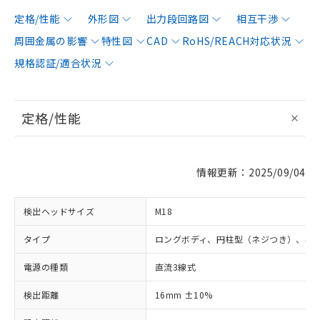
定格/性能
外形図
出力段回路図
相互干渉
周囲金属の影響
特性図
CAD
RoHS/REACH対応状況
規格認証/適合状況
定格/性能
情報更新：2025/09/04
検出ヘッドサイズ
M18
タイプ
ロングボディ、円柱型（ネジつき）、非
電源の種類
直流3線式
検出距離
16mm ±10%