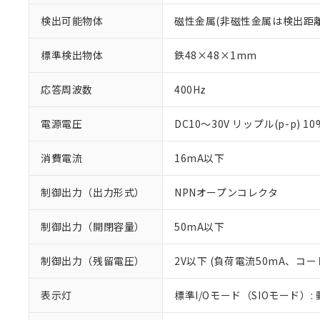
検出可能物体
磁性金属(非磁性金属は検出距
標準検出物体
鉄48×48×1mm
応答周波数
400Hz
電源電圧
DC10～30V リップル(p-p) 1
消費電流
16mA以下
制御出力（出力形式）
NPNオープンコレクタ
制御出力（開閉容量）
50mA以下
※1 対応状況
制御出力（残留電圧）
2V以下 (負荷電流50mA、コー
対応済み：EU
対応予定：EU R
表示灯
標準I/Oモード（SIOモード）:
対応予定なし：EU