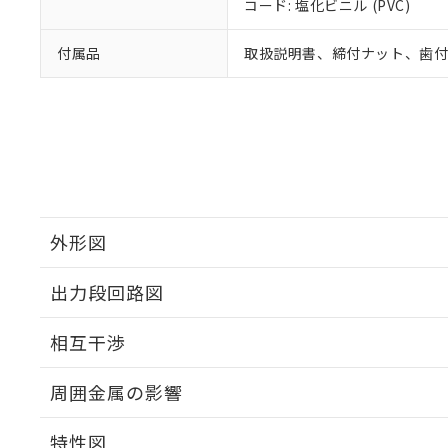
コード: 塩化ビニル (PVC)
付属品
取扱説明書、締付ナット、歯
外形図
出力段回路図
外形図
相互干渉
出力段回路図
周囲金属の影響
相互干渉
特性図