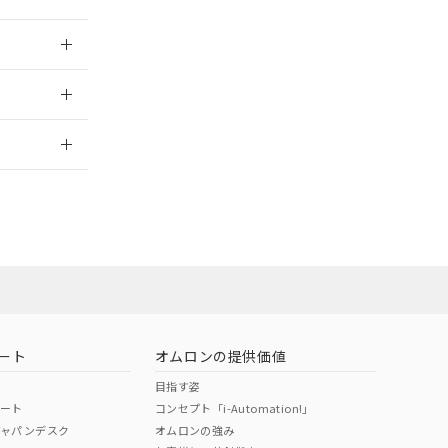
025/09/04
2026/7/29
ート
オムロンの提供価値
目指す姿
ポート
コンセプト「i-Automation!」
ジャパンデスク
オムロンの強み