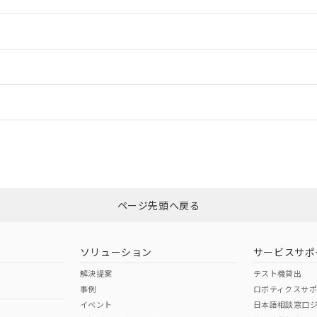
情報更新：2
ードすることができます。
情報更新：
ログイン/会員登録
CCC認証
電波法
以上、n: 80mm以上
みください。
N/A
N/A
非含有証明書
※3
ページ先頭へ戻る
ダウンロードはこちら
型式承認
NK型式承認
ABS型式承認
韓国
（日本
（アメリカ
ソリューション
サービスサポ
舶規格）
船舶規格）
船舶規格）
解決提案
テスト機貸出
事例
ロボティクスサ
No
No
イベント
日本語相談窓口
以上、n: 80mm以上