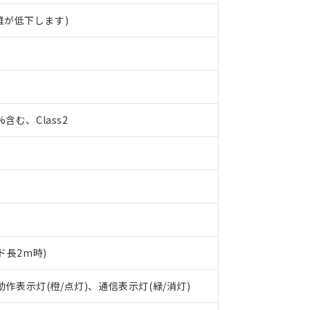
離が低下します)
0%含む、Class2
ド長2m時)
 RoHS指令（10物質）の非含有に対応した製品が提供可能な商品です
oHS指令（10物質）の非含有に対応した製品に切り替える予定のある
 動作表示灯(橙/点灯)、通信表示灯(緑/消灯)
 RoHS指令（10物質）の非含有に非対応の商品で、対応品を出す予