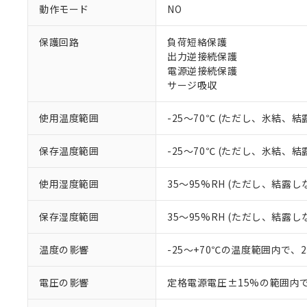
調査・確認中：EU
ご利用条件
動作モード
NO
非該当品：ライセ
※1 中国RoHS
仕入先様の事情に
保護回路
負荷短絡保護
があります。
以下の条件をお読
「○」：最大均質
出力逆接続保護
「×」：最大均質
電源逆接続保護
本サービスは
当社は、これ
*EU RoHS指令（10物
「－」：未確認で
鉛(Pb) 1000ppm以下、
サージ吸収
くものです。
う）を輸出ま
記
説明
六価クロム(Cr(Ⅵ)) 1
当社制御機器
などの必要な
フタル酸ビス(2-エチルヘ
号
*中国RoHS10物質の基準値 
ル（DBP） 1000ppm
在庫状況およ
当社は規制貨
使用温度範囲
-25～70℃ (ただし、氷結、
Pb(鉛) :1000ppm、 Hg
但し、RoHS指令で産
のであり、閲
ます。
Cr(Ⅵ)(六価クロム) : 
フタル酸エステル類の４
○
一定数以
DBP(フタル酸ジブチル) :
い。
当社は貴社製
保存温度範囲
-25～70℃ (ただし、氷結、
DEHP(フタル酸ビス(2-エ
正式な納期状
置等に一切使
当社販売員に
※2 対応予定月
△
一定数に
当社は、貴社
使用湿度範囲
35～95%RH (ただし、結露し
オムロン制御
また当社は、
※2 環境保護使
在庫状況およ
部品在庫の切り替
たしません。
－
在庫なし
保存湿度範囲
35～95%RH (ただし、結露し
す。
「ｅ」：有害物質
機器販売
マイパーツ機
「10」：通常の
ている必要が
温度の影響
-25～+70℃の温度範囲内で、
味します。
空
受注生産
お客様が当ウ
※3 非含有証明
「－」：未確認で
白
が、当社の製
電圧の影響
定格電源電圧±15%の範囲内
さい。
下記の非含有証明
※当社の共同