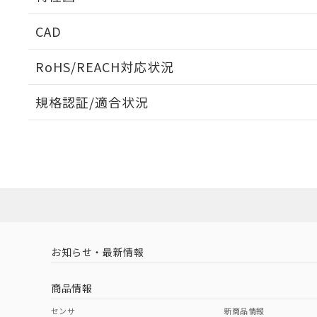
周囲金属の影響
CAD
検出物体の大きさと材質による影響
ログイン/会員登録いただくと、CADデータをダウンロ
RoHS/REACH対応状況
規格認証/適合状況
EU RoHS
注意事項・凡例
A: 160mm以上、B: 120mm以上
UL認証
CSA認証
CEマーキング
L: 21mm以上、φd: 70mm以上、D: 21mm以上、m: 48mm
ダウンロードデータをご利用いただく前に、以下を必ずお読
Yes
Yes
Yes
対応状況
対応予定月
※1
※2
金属埋め込み
ソフトウェアの使用条件
対応済み
LR型式承認
DNV型式承認
BV型式承認
KR
（イギリス
（ノルウェー
（フランス
（
お知らせ・最新情報
中国 RoHS
注意事項・凡例
船舶規格）
船舶規格）
船舶規格）
船
商品情報
No
No
No
No
検出領域
中国 RoHS表
※1 ※2
センサ
新商品情報
l: 25mm以上、φd: 70mm以上、D: 25mm以上、m: 48mm