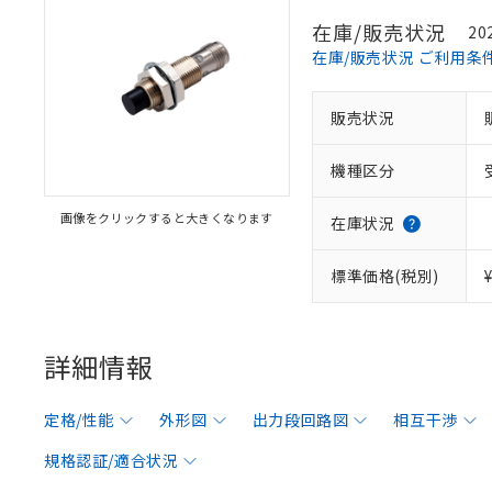
在庫/販売状況
20
在庫/販売状況 ご利用条
販売状況
機種区分
画像をクリックすると大きくなります
在庫状況
標準価格(税別)
詳細情報
定格/性能
外形図
出力段回路図
相互干渉
規格認証/適合状況