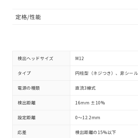
定格/性能
検出ヘッドサイズ
M12
タイプ
円柱型（ネジつき）、非シー
電源の種類
直流3線式
検出距離
16mm ±10%
設定距離
0～12.2mm
応差
検出距離の15%以下