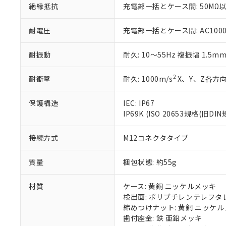
絶縁抵抗
充電部一括とケース間: 50MΩ以
いる法人を指
EU RoHS指令（
51物質の非含有証
※本証明書は発行
耐電圧
充電部一括とケース間: AC1000V 
また、RoHS指
混在することから
耐振動
耐久: 10～55Hz 複振幅 1.5m
既に当社にて対応
り割愛しておりま
2
耐衝撃
耐久: 1000m/s
X、Y、Z各方向
保護構造
IEC: IP67
IP69K (ISO 20653規格(旧DIN
接続方式
M12コネクタタイプ
質量
梱包状態: 約55g
材質
ケース: 黄銅 ニッケルメッキ
検出面: ポリブチレンテレフタレー
締めつけナット: 黄銅 ニッケ
歯付座金: 鉄 亜鉛メッキ