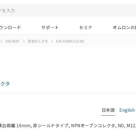
ウンロード
サポート
セミナ
オムロンの
>
E2E NEXT
>
形式セレクタ
>
E2E-X16MC112-M1
レクタ
日本語
English
検出距離 16mm, 非シールドタイプ, NPNオープンコレクタ, NO, M12