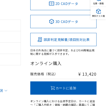
2D CADデータ
在庫・価格
無料テスト機
3D CADデータ
該非判定見解書/項目別対比表
日本の外為法に基づく該非判定、およびEAR再輸出規
制に関する見解が入手できます。
オンライン購入
¥ 13,420
販売価格（税込）
カートに追加
状況
オンライン購入における出荷予定日は、カートに追加
～「ご購入手続き：価格・納期の確認」画面にてご確