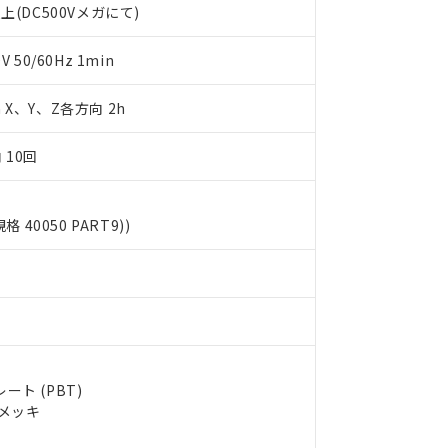
上(DC500Vメガにて)
します。
10物質）の非含有証明書
明書（当社基準）
日時点で非含有を証明するもので、過去に遡って非含有を証明するも
50/60Hz 1min
令のフタル酸エステル類４物質の対応では、対応完了までの期間は出
備考欄に対応日を記載しておりました。
m X、Y、Z各方向 2h
品への在庫切替を完了していることから、特段のことがない限り、20
す。
 10回
規格 40050 PART9))
ト (PBT)
ルメッキ