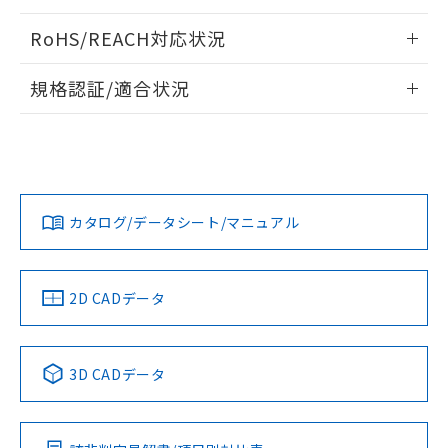
検出物体の大きさと材質による影響
ログイン/会員登録いただくと、CADデータをダウンロー
RoHS/REACH対応状況
ドすることができます。
情報更新：2026/7/29
A: 200mm以上、B: 120mm以上
規格認証/適合状況
ログイン/会員登録
EU RoHS
注意事項・凡例
UL認証
CSA認証
CEマーキング
L: 21mm以上、φd: 70mm以上、D: 21mm以上、m: 48mm
以上、n: 70mm以上
Yes
Yes
Yes
金属埋め込み
対応状況
対応予定月
※1
※2
ダウンロードデータをご利用いただく前に、以下を必ずお読
みください。
カタログ/データシート/マニュアル
対応済み
ソフトウェアの使用条件
LR型式承認
DNV型式承認
BV型式承認
KR型式承
タイムチャート
（イギリス
（ノルウェー
（フランス
（韓国
船舶規格）
船舶規格）
船舶規格）
船舶規格
中国 RoHS
注意事項・凡例
2D CADデータ
No
No
No
No
l: 25mm以上、φd: 70mm以上、D: 25mm以上、m: 48mm
以上、n: 70mm以上
中国 RoHS表
※1 ※2
3D CADデータ
検出領域
この製品の規格認証/適合状況ページへ
Pb
Hg
Cd
Cr(VI)
その他の認証はこちらのページからご検索ください