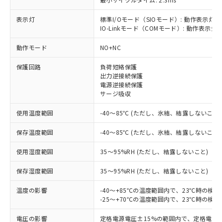
表示灯
標準I/Oモード（SIOモード）: 動作表示灯(
IO-Linkモード（COMモード）: 動作表示灯(
動作モード
NO+NC
※1 対応状況
保護回路
負荷短絡保護
対応済み：EU RoHS指令（10物質）の
出力逆接続保護
非含有に対応した製品が提供可能な商品で
電源逆接続保護
す。
サージ吸収
対応予定：EU RoHS指令（10物質）の非含
ご利用条件
使用温度範囲
-40～85℃ (ただし、氷結、結露しないこと)
有に対応した製品に切り替える予定のある
商品です。
保存温度範囲
-40～85℃ (ただし、氷結、結露しないこと)
対応予定なし：EU RoHS指令（10物質）の
以下の条件をお読みいただき、同意のうえ
非含有に非対応の商品で、対応品を出す予
使用湿度範囲
35～95%RH (ただし、結露しないこと)
ご利用ください。
定はありません。
調査・確認中：EU RoHS指令（10物質）の
本サービスは、当社制御機器事業取扱
保存湿度範囲
35～95%RH (ただし、結露しないこと)
※1 中国RoHS○×表
非含有の対応状況を調査中または確認中の
商品の当社在庫状況および標準価格
商品です。
温度の影響
-40～+85℃の温度範囲内で、23℃時の検
(税抜)を提供させていただくもので
「○」：最大均質材料含有率が中国RoHSの
非該当品：ライセンス料など無形物で、有
-25～+70℃の温度範囲内で、23℃時の検
す。
基準値以下であることを示します。
害物質有無と関係のない商品です。
当社制御機器事業取扱商品の中には、
「×」：最大均質材料含有率が中国RoHSの
仕入先様の事情により、非含有部品として
電圧の影響
定格電源電圧±15%の範囲内で、定格電源