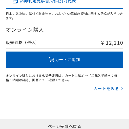
該非判定見解書/項目別対比表
X
O
O
O
日本の外為法に基づく該非判定、およびEAR再輸出規制に関する見解が入手でき
ます。
"対応済み"や非含有の記載がされた商品であっても、流通
在庫等で未対応品が混在する可能性があります。
オンライン購入
非含有品が必要な際は、弊社営業部門もしくは販売店へお
問い合わせください。
¥ 12,210
販売価格（税込）
この製品のRoHS/REACH対応状況ページへ
カートに追加
オンライン購入における出荷予定日は、カートに追加～「ご購入手続き：価
格・納期の確認」画面にてご確認ください。
カートをみる
ページ先頭へ戻る