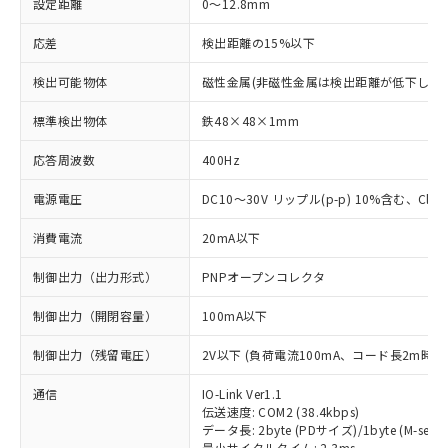
設定距離
0～12.8mm
応差
検出距離の15%以下
検出可能物体
磁性金属(非磁性金属は検出距離が低下します
標準検出物体
鉄48×48×1mm
応答周波数
400Hz
電源電圧
DC10～30V リップル(p-p) 10%含む、Class
消費電流
20mA以下
制御出力（出力形式）
PNPオープンコレクタ
制御出力（開閉容量）
100mA以下
制御出力（残留電圧）
2V以下 (負荷電流100mA、コード長2m時)
通信
IO-Link Ver1.1
伝送速度: COM2 (38.4kbps)
データ長: 2byte (PDサイズ)/1byte (M-seque
最小サイクルタイム: 2.3ms