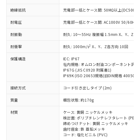
本サービスの対象外となる商品もある
基準値を超えていることを示します。
いたものが、含有品と判明した場合などや
当社は、これら貴社製品のうち、外国
ことをご了承ください。
「－」：未確認です。当社販売部門へお問
絶縁抵抗
充電部一括とケース間: 50MΩ以上(DC500V
むを得ず変更することがあります。
為替および外国貿易法に定める商品
在庫状況および標準価格照会結果は、
い合わせください。
（以下｢規制貨物等」という）を輸出
記載している更新日時点での社内デー
耐電圧
充電部一括とケース間: AC1000V 50/60Hz 1
*EU RoHS指令（10物質）：
または国外への提供する場合は、日本
記
タに基づき作成されるものであり、閲
説明
鉛(Pb) 1000ppm以下、 水銀(Hg) 1000ppm以下、 カド
*中国RoHS10物質の基準値 (GB/T26572)：
国政府の輸出許可(または役務取引許
号
覧された時点での実際の在庫および標
ミウム(Cd) 100ppm以下、
Pb(鉛) :1000ppm、 Hg(水銀) : 1000ppm、 Cd(カドミウ
耐振動
耐久: 10～55Hz 複振幅 1.5mm X、Y、Z各
可)を取得するなどの必要な手続きを
六価クロム(Cr(Ⅵ)) 1000ppm以下、ポリ臭化ビフェニル
ム) : 100ppm、
準価格とは異なる場合があることをご
類(PBB) 1000ppm以下、ポリ臭化ジフェニルエーテル類
Cr(Ⅵ)(六価クロム) : 1000ppm、 PBBs(ポリ臭化ビフェ
とります。
了承ください。
2
耐衝撃
耐久: 1000m/s
X、Y、Z各方向 10回
(PBDE) 1000ppm以下、フタル酸ビス(2-エチルヘキシ
○
一定数以上の在庫あり
ニル類) : 1000ppm、 PBDEs(ポリ臭化ジフェニルエーテ
当社は規制貨物を破棄する場合は、完
ル) (DEHP)(別名：DOP) 1000ppm以下、フタル酸ブチ
正式な納期状況および標準価格はお客
ル類) : 1000ppm、
ルベンジル（BBP） 1000ppm以下、フタル酸ジブチル
全に破砕するなど、違法に輸出されな
DBP(フタル酸ジブチル) : 1000ppm、 DIBP(フタル酸ジ
保護構造
IEC: IP67
様のお取引先、またはお客様担当のオ
（DBP） 1000ppm以下、フタル酸ジイソブチル
イソブチル) : 1000ppm、 BBP(フタル酸ブチルベンジ
△
一定数には満たないが在庫あり
いよう必要な手段を講じます。
社内規格: オムロン耐油コンポーネント評価
ムロン制御機器販売店・当社販売員に
(DIBP) 1000ppm以下
ル) : 1000ppm、
IP67G (JIS C0920 附属書1)
当社は貴社製品を、核兵器、ミサイ
但し、RoHS指令で産業用監視および制御機器に対する
DEHP(フタル酸ビス(2-エチルヘキシル)) : 1000ppm
ご相談ください。
適用除外項目は除く。
IP69K (ISO 20653規格(旧DIN規格 40050 PA
ル、化学兵器、生物兵器またはその他
－
在庫なし(最新の在庫状況につ
オムロン制御機器販売店や当社販売拠
フタル酸エステル類の４物質については閾値を超える意
武器並びにこれらの製造装置等に一切
いては、お客様のお取引先、ま
図的な使用がないことを確認しています。
点は「
販売ネットワーク
」をご確認
接続方式
コード引き出しタイプ (2m)
※2 環境保護使用期限
使用いたしません。
たはお客様担当のオムロン制御
ください。
当社は、貴社製品を第三者に販売する
機器販売店・当社販売員にご確
在庫状況および標準価格結果を当社の
質量
梱包状態: 約170g
※2 対応予定月
「ｅ」：有害物質（10物質）のすべてが基
場合は、上記1、2および3の内容を当
認ください)
事前の承諾なく第三者に漏洩または開
準値以下であることを示します。
該第三者に通知します。また当社は、
示しないようお願いします。
材質
ケース: 黄銅 ニッケルメッキ
部品在庫の切り替え状況などにより、予定
「10」：通常の使用状況下において有害物
販売先および販売に係わる関係者が違
検出面: ポリブチレンテレフタレート (PBT)
マイパーツ機能（部品リスト作成サー
空
受注生産機種、また在庫状況の
月が前後することがあります。
質が外部に漏えいし、環境に深刻な影響を
法に輸出するおそれがある場合は、取
締めつけナット: 黄銅 ニッケルメッキ
ビス）をご利用いただくには、I-Web
白
情報を公開していない機種
及ぼさない年数を意味します。
歯付座金: 鉄 亜鉛メッキ
り引きをいたしません。
メンバーズにご登録されている必要が
コード: 塩化ビニル (PVC)
「－」：未確認です。当社販売部門へお問
あります。