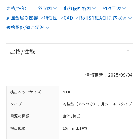
定格/性能
外形図
出力段回路図
相互干渉
周囲金属の影響
特性図
CAD
RoHS/REACH対応状況
規格認証/適合状況
定格/性能
情報更新：2025/09/04
検出ヘッドサイズ
M18
タイプ
円柱型（ネジつき）、非シールドタイプ
電源の種類
直流3線式
検出距離
16mm ±10%