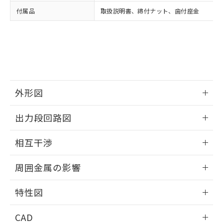
い合わせください。
お客様が当ウェブサイト上で当社にご
付属品
取扱説明書、締付ナット、歯付座金
※3 非含有証明書ダウンロード
登録された部品リストについて、当社
および当社の共同利用者が、当社の製
下記の非含有証明書をダウンロードするこ
品・サービスに関するお客様との取
とができます。
合意する
キャンセル
引・商談に必要な範囲で利用すること
をご了承ください。
EU RoHS指令（10物質）の非含有証明書
※当社の共同利用者とは、
"個人情報
51物質の非含有証明書（当社基準）
の共同利用に関して"
の「1.共同利
※本証明書は発行日時点で非含有を証明す
外形図
用者の範囲」に記載されている法人を
るもので、過去に遡って非含有を証明する
指します。
ものではありません。
情報更新：2025/09/04
出力段回路図
また、RoHS指令のフタル酸エステル類４
物質の対応では、対応完了までの期間は出
外形図
情報更新：2025/09/04
荷製品に未対応品が混在することから備考
相互干渉
欄に対応日を記載しておりました。
出力段回路図
情報更新：2025/09/04
既に当社にて対応品への在庫切替を完了
周囲金属の影響
していることから、特段のことがない限
り、2022年1月12日より割愛しておりま
相互干渉
情報更新：2025/09/04
特性図
す。
周囲金属の影響
情報更新：2025/09/04
CAD