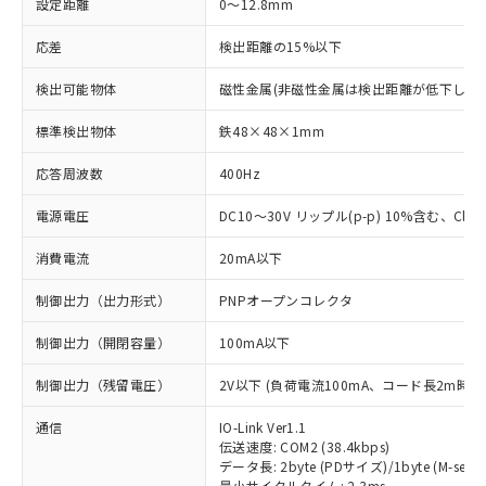
設定距離
0～12.8mm
応差
検出距離の15%以下
検出可能物体
磁性金属(非磁性金属は検出距離が低下します
標準検出物体
鉄48×48×1mm
応答周波数
400Hz
電源電圧
DC10～30V リップル(p-p) 10%含む、Class
消費電流
20mA以下
制御出力（出力形式）
PNPオープンコレクタ
制御出力（開閉容量）
100mA以下
制御出力（残留電圧）
2V以下 (負荷電流100mA、コード長2m時)
通信
IO-Link Ver1.1
伝送速度: COM2 (38.4kbps)
データ長: 2byte (PDサイズ)/1byte (M-seque
最小サイクルタイム: 2.3ms