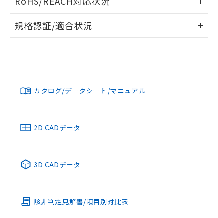
RoHS/REACH対応状況
ドすることができます。
情報更新：2026/7/29
A: 200mm以上、B: 120mm以上
規格認証/適合状況
ログイン/会員登録
EU RoHS
注意事項・凡例
UL認証
CSA認証
CEマーキング
L: 21mm以上、φd: 70mm以上、D: 21mm以上、m: 48mm
以上、n: 70mm以上
Yes
Yes
Yes
金属埋め込み
対応状況
対応予定月
※1
※2
ダウンロードデータをご利用いただく前に、以下を必ずお読
みください。
カタログ/データシート/マニュアル
対応済み
ソフトウェアの使用条件
LR型式承認
DNV型式承認
BV型式承認
KR型式承
タイムチャート
（イギリス
（ノルウェー
（フランス
（韓国
船舶規格）
船舶規格）
船舶規格）
船舶規格
中国 RoHS
注意事項・凡例
2D CADデータ
No
No
No
No
l: 25mm以上、φd: 70mm以上、D: 25mm以上、m: 48mm
以上、n: 70mm以上
中国 RoHS表
※1 ※2
3D CADデータ
検出領域
この製品の規格認証/適合状況ページへ
Pb
Hg
Cd
Cr(VI)
その他の認証はこちらのページからご検索ください
該非判定見解書/項目別対比表
X
O
O
O