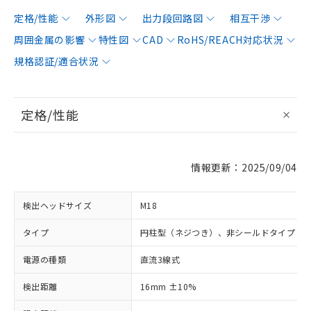
定格/性能
外形図
出力段回路図
相互干渉
周囲金属の影響
特性図
CAD
RoHS/REACH対応状況
規格認証/適合状況
定格/性能
情報更新：2025/09/04
検出ヘッドサイズ
M18
タイプ
円柱型（ネジつき）、非シールドタイプ
電源の種類
直流3線式
検出距離
16mm ±10%