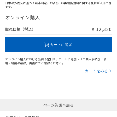
日本の外為法に基づく該非判定、およびEAR再輸出規制に関する見解が入手でき
ます。
"対応済み"や非含有の記載がされた商品であっても、流通
在庫等で未対応品が混在する可能性があります。
オンライン購入
非含有品が必要な際は、弊社営業部門もしくは販売店へお
問い合わせください。
¥ 12,320
販売価格（税込）
この製品のRoHS/REACH対応状況ページへ
カートに追加
オンライン購入における出荷予定日は、カートに追加～「ご購入手続き：価
格・納期の確認」画面にてご確認ください。
カートをみる
ページ先頭へ戻る