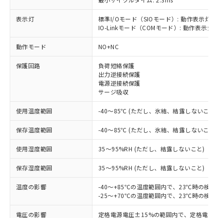
表示灯
標準I/Oモード（SIOモード）: 動作表示灯(
IO-Linkモード（COMモード）: 動作表示灯(
※1 対応状況
動作モード
NO+NC
対応済み：EU RoHS指令（10物質）の
保護回路
負荷短絡保護
非含有に対応した製品が提供可能な商品で
出力逆接続保護
す。
電源逆接続保護
サージ吸収
対応予定：EU RoHS指令（10物質）の非含
ご利用条件
有に対応した製品に切り替える予定のある
使用温度範囲
-40～85℃ (ただし、氷結、結露しないこと)
商品です。
対応予定なし：EU RoHS指令（10物質）の
保存温度範囲
-40～85℃ (ただし、氷結、結露しないこと)
以下の条件をお読みいただき、同意のうえ
非含有に非対応の商品で、対応品を出す予
ご利用ください。
定はありません。
使用湿度範囲
35～95%RH (ただし、結露しないこと)
調査・確認中：EU RoHS指令（10物質）の
本サービスは、当社制御機器事業取扱
※1 中国RoHS○×表
非含有の対応状況を調査中または確認中の
保存湿度範囲
35～95%RH (ただし、結露しないこと)
商品の当社在庫状況および標準価格
商品です。
(税抜)を提供させていただくもので
「○」：最大均質材料含有率が中国RoHSの
非該当品：ライセンス料など無形物で、有
温度の影響
-40～+85℃の温度範囲内で、23℃時の検
す。
基準値以下であることを示します。
害物質有無と関係のない商品です。
-25～+70℃の温度範囲内で、23℃時の検
当社制御機器事業取扱商品の中には、
「×」：最大均質材料含有率が中国RoHSの
仕入先様の事情により、非含有部品として
本サービスの対象外となる商品もある
基準値を超えていることを示します。
電圧の影響
定格電源電圧±15%の範囲内で、定格電源
いたものが、含有品と判明した場合などや
当社は、これら貴社製品のうち、外国