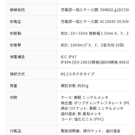
ことをご了承ください。
「－」：未確認です。当社販売部門へお問
むを得ず変更することがあります。
為替および外国貿易法に定める商品
在庫状況および標準価格照会結果は、
絶縁抵抗
充電部一括とケース間: 50MΩ以上(DC500V
い合わせください。
（以下｢規制貨物等」という）を輸出
記載している更新日時点での社内デー
*EU RoHS指令（10物質）：
または国外への提供する場合は、日本
記
タに基づき作成されるものであり、閲
説明
耐電圧
充電部一括とケース間: AC1000V 50/60Hz 1
鉛(Pb) 1000ppm以下、 水銀(Hg) 1000ppm以下、 カド
*中国RoHS10物質の基準値 (GB/T26572)：
国政府の輸出許可(または役務取引許
号
覧された時点での実際の在庫および標
ミウム(Cd) 100ppm以下、
Pb(鉛) :1000ppm、 Hg(水銀) : 1000ppm、 Cd(カドミウ
可)を取得するなどの必要な手続きを
六価クロム(Cr(Ⅵ)) 1000ppm以下、ポリ臭化ビフェニル
ム) : 100ppm、
準価格とは異なる場合があることをご
耐振動
耐久: 10～55Hz 複振幅 1.5mm X、Y、Z各
類(PBB) 1000ppm以下、ポリ臭化ジフェニルエーテル類
Cr(Ⅵ)(六価クロム) : 1000ppm、 PBBs(ポリ臭化ビフェ
とります。
了承ください。
(PBDE) 1000ppm以下、フタル酸ビス(2-エチルヘキシ
○
一定数以上の在庫あり
ニル類) : 1000ppm、 PBDEs(ポリ臭化ジフェニルエーテ
当社は規制貨物を破棄する場合は、完
2
ル) (DEHP)(別名：DOP) 1000ppm以下、フタル酸ブチ
耐衝撃
耐久: 1000m/s
X、Y、Z各方向 10回
正式な納期状況および標準価格はお客
ル類) : 1000ppm、
ルベンジル（BBP） 1000ppm以下、フタル酸ジブチル
全に破砕するなど、違法に輸出されな
DBP(フタル酸ジブチル) : 1000ppm、 DIBP(フタル酸ジ
様のお取引先、またはお客様担当のオ
（DBP） 1000ppm以下、フタル酸ジイソブチル
イソブチル) : 1000ppm、 BBP(フタル酸ブチルベンジ
△
一定数には満たないが在庫あり
いよう必要な手段を講じます。
保護構造
IEC: IP67
ムロン制御機器販売店・当社販売員に
(DIBP) 1000ppm以下
ル) : 1000ppm、
IP69K (ISO 20653規格(旧DIN規格 40050 PA
当社は貴社製品を、核兵器、ミサイ
但し、RoHS指令で産業用監視および制御機器に対する
DEHP(フタル酸ビス(2-エチルヘキシル)) : 1000ppm
ご相談ください。
適用除外項目は除く。
ル、化学兵器、生物兵器またはその他
－
在庫なし(最新の在庫状況につ
オムロン制御機器販売店や当社販売拠
フタル酸エステル類の４物質については閾値を超える意
接続方式
M12コネクタタイプ
武器並びにこれらの製造装置等に一切
いては、お客様のお取引先、ま
図的な使用がないことを確認しています。
点は「
販売ネットワーク
」をご確認
※2 環境保護使用期限
使用いたしません。
たはお客様担当のオムロン制御
ください。
質量
梱包状態: 約85g
当社は、貴社製品を第三者に販売する
機器販売店・当社販売員にご確
在庫状況および標準価格結果を当社の
※2 対応予定月
「ｅ」：有害物質（10物質）のすべてが基
場合は、上記1、2および3の内容を当
認ください)
事前の承諾なく第三者に漏洩または開
材質
ケース: 黄銅 ニッケルメッキ
準値以下であることを示します。
該第三者に通知します。また当社は、
示しないようお願いします。
検出面: ポリブチレンテレフタレート (PBT)
部品在庫の切り替え状況などにより、予定
「10」：通常の使用状況下において有害物
販売先および販売に係わる関係者が違
締めつけナット: 黄銅 ニッケルメッキ
マイパーツ機能（部品リスト作成サー
空
受注生産機種、また在庫状況の
月が前後することがあります。
質が外部に漏えいし、環境に深刻な影響を
法に輸出するおそれがある場合は、取
歯付座金: 鉄 亜鉛メッキ
ビス）をご利用いただくには、I-Web
白
情報を公開していない機種
及ぼさない年数を意味します。
コード: 塩化ビニル (PVC)
り引きをいたしません。
メンバーズにご登録されている必要が
「－」：未確認です。当社販売部門へお問
あります。
付属品
取扱説明書、締付ナット、歯付座金
い合わせください。
お客様が当ウェブサイト上で当社にご