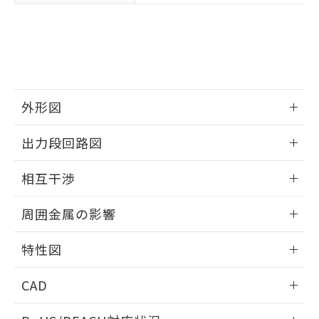
※3 非含有証明書ダウンロード
登録された部品リストについて、当社
および当社の共同利用者が、当社の製
下記の非含有証明書をダウンロードするこ
品・サービスに関するお客様との取
とができます。
合意する
キャンセル
引・商談に必要な範囲で利用すること
をご了承ください。
EU RoHS指令（10物質）の非含有証明書
※当社の共同利用者とは、
"個人情報
51物質の非含有証明書（当社基準）
の共同利用に関して"
の「1.共同利
外形図
※本証明書は発行日時点で非含有を証明す
用者の範囲」に記載されている法人を
るもので、過去に遡って非含有を証明する
情報更新：2025/09/04
指します。
出力段回路図
ものではありません。
また、RoHS指令のフタル酸エステル類４
外形図
情報更新：2025/09/04
物質の対応では、対応完了までの期間は出
相互干渉
荷製品に未対応品が混在することから備考
出力段回路図
欄に対応日を記載しておりました。
情報更新：2025/09/04
周囲金属の影響
既に当社にて対応品への在庫切替を完了
していることから、特段のことがない限
相互干渉
情報更新：2025/09/04
り、2022年1月12日より割愛しておりま
特性図
す。
周囲金属の影響
情報更新：2025/09/04
CAD
検出物体の大きさと材質による影響
ログイン/会員登録いただくと、CADデータをダウンロー