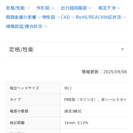
定格/性能
外形図
出力段回路図
相互干渉
周囲金属の影響
特性図
CAD
RoHS/REACH対応状況
規格認証/適合状況
定格/性能
情報更新：2025/09/04
検出ヘッドサイズ
M12
タイプ
円柱型（ネジつき）、非シールドタイプ
電源の種類
直流3線式
検出距離
16mm ±10%