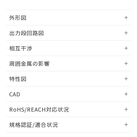
下記の非含有証明書をダウンロードするこ
品・サービスに関するお客様との取
とができます。
合意する
キャンセル
引・商談に必要な範囲で利用すること
外形図
をご了承ください。
EU RoHS指令（10物質）の非含有証明書
※当社の共同利用者とは、
"個人情報
51物質の非含有証明書（当社基準）
情報更新：2025/09/04
の共同利用に関して"
の「1.共同利
出力段回路図
※本証明書は発行日時点で非含有を証明す
用者の範囲」に記載されている法人を
るもので、過去に遡って非含有を証明する
外形図
指します。
情報更新：2025/09/04
ものではありません。
相互干渉
また、RoHS指令のフタル酸エステル類４
出力段回路図
情報更新：2025/09/04
物質の対応では、対応完了までの期間は出
周囲金属の影響
荷製品に未対応品が混在することから備考
欄に対応日を記載しておりました。
相互干渉
情報更新：2025/09/04
特性図
既に当社にて対応品への在庫切替を完了
していることから、特段のことがない限
周囲金属の影響
情報更新：2025/09/04
り、2022年1月12日より割愛しておりま
CAD
す。
検出物体の大きさと材質による影響
ログイン/会員登録いただくと、CADデータをダウンロー
RoHS/REACH対応状況
ドすることができます。
情報更新：2026/7/29
A: 160mm以上、B: 120mm以上
規格認証/適合状況
ログイン/会員登録
EU RoHS
注意事項・凡例