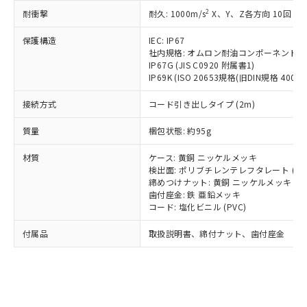
記載している更新日時点での社内デー
*EU RoHS指令（10物質）：
または国外への提供する場合は、日本
2
耐衝撃
記
タに基づき作成されるものであり、閲
説明
耐久: 1000m/s
X、Y、Z各方向 10回
鉛(Pb) 1000ppm以下、 水銀(Hg) 1000ppm以下、 カド
*中国RoHS10物質の基準値 (GB/T26572)：
国政府の輸出許可(または役務取引許
号
覧された時点での実際の在庫および標
ミウム(Cd) 100ppm以下、
Pb(鉛) :1000ppm、 Hg(水銀) : 1000ppm、 Cd(カドミウ
可)を取得するなどの必要な手続きを
六価クロム(Cr(Ⅵ)) 1000ppm以下、ポリ臭化ビフェニル
保護構造
IEC: IP67
ム) : 100ppm、
準価格とは異なる場合があることをご
類(PBB) 1000ppm以下、ポリ臭化ジフェニルエーテル類
Cr(Ⅵ)(六価クロム) : 1000ppm、 PBBs(ポリ臭化ビフェ
とります。
社内規格: オムロン耐油コンポーネント評
了承ください。
(PBDE) 1000ppm以下、フタル酸ビス(2-エチルヘキシ
○
一定数以上の在庫あり
ニル類) : 1000ppm、 PBDEs(ポリ臭化ジフェニルエーテ
IP67G (JIS C0920 附属書1)
当社は規制貨物を破棄する場合は、完
ル) (DEHP)(別名：DOP) 1000ppm以下、フタル酸ブチ
正式な納期状況および標準価格はお客
ル類) : 1000ppm、
IP69K (ISO 20653規格(旧DIN規格 40050 
ルベンジル（BBP） 1000ppm以下、フタル酸ジブチル
全に破砕するなど、違法に輸出されな
DBP(フタル酸ジブチル) : 1000ppm、 DIBP(フタル酸ジ
様のお取引先、またはお客様担当のオ
（DBP） 1000ppm以下、フタル酸ジイソブチル
イソブチル) : 1000ppm、 BBP(フタル酸ブチルベンジ
△
一定数には満たないが在庫あり
いよう必要な手段を講じます。
ムロン制御機器販売店・当社販売員に
(DIBP) 1000ppm以下
ル) : 1000ppm、
接続方式
コード引き出しタイプ (2m)
当社は貴社製品を、核兵器、ミサイ
但し、RoHS指令で産業用監視および制御機器に対する
DEHP(フタル酸ビス(2-エチルヘキシル)) : 1000ppm
ご相談ください。
適用除外項目は除く。
ル、化学兵器、生物兵器またはその他
－
在庫なし(最新の在庫状況につ
オムロン制御機器販売店や当社販売拠
質量
梱包状態: 約95g
フタル酸エステル類の４物質については閾値を超える意
武器並びにこれらの製造装置等に一切
いては、お客様のお取引先、ま
図的な使用がないことを確認しています。
点は「
販売ネットワーク
」をご確認
※2 環境保護使用期限
使用いたしません。
たはお客様担当のオムロン制御
材質
ください。
ケース: 黄銅 ニッケルメッキ
当社は、貴社製品を第三者に販売する
機器販売店・当社販売員にご確
検出面: ポリブチレンテレフタレート (PB
在庫状況および標準価格結果を当社の
※2 対応予定月
「ｅ」：有害物質（10物質）のすべてが基
場合は、上記1、2および3の内容を当
締めつけナット: 黄銅 ニッケルメッキ
認ください)
事前の承諾なく第三者に漏洩または開
準値以下であることを示します。
歯付座金: 鉄 亜鉛メッキ
該第三者に通知します。また当社は、
示しないようお願いします。
コード: 塩化ビニル (PVC)
部品在庫の切り替え状況などにより、予定
「10」：通常の使用状況下において有害物
販売先および販売に係わる関係者が違
マイパーツ機能（部品リスト作成サー
空
受注生産機種、また在庫状況の
月が前後することがあります。
質が外部に漏えいし、環境に深刻な影響を
法に輸出するおそれがある場合は、取
ビス）をご利用いただくには、I-Web
白
情報を公開していない機種
付属品
取扱説明書、締付ナット、歯付座金
及ぼさない年数を意味します。
り引きをいたしません。
メンバーズにご登録されている必要が
「－」：未確認です。当社販売部門へお問
あります。
い合わせください。
お客様が当ウェブサイト上で当社にご
※3 非含有証明書ダウンロード
登録された部品リストについて、当社
および当社の共同利用者が、当社の製