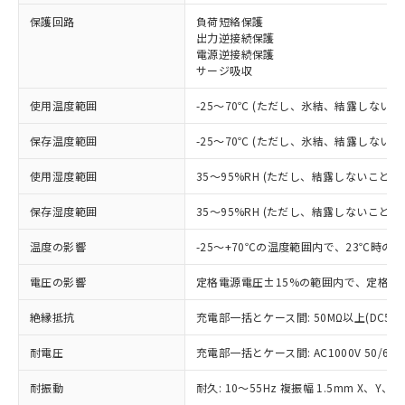
保護回路
負荷短絡保護
※1 対応状況
出力逆接続保護
電源逆接続保護
サージ吸収
対応済み：EU RoHS指令（10物質）の
非含有に対応した製品が提供可能な商品で
使用温度範囲
-25～70℃ (ただし、氷結、結露しないこ
す。
対応予定：EU RoHS指令（10物質）の非含
保存温度範囲
-25～70℃ (ただし、氷結、結露しないこ
ご利用条件
有に対応した製品に切り替える予定のある
商品です。
使用湿度範囲
35～95%RH (ただし、結露しないこと)
対応予定なし：EU RoHS指令（10物質）の
以下の条件をお読みいただき、同意のうえ
非含有に非対応の商品で、対応品を出す予
保存湿度範囲
35～95%RH (ただし、結露しないこと)
ご利用ください。
定はありません。
調査・確認中：EU RoHS指令（10物質）の
温度の影響
-25～+70℃の温度範囲内で、23℃時の
本サービスは、当社制御機器事業取扱
※1 中国RoHS○×表
非含有の対応状況を調査中または確認中の
商品の当社在庫状況および標準価格
商品です。
電圧の影響
定格電源電圧±15%の範囲内で、定格電
(税抜)を提供させていただくもので
「○」：最大均質材料含有率が中国RoHSの
非該当品：ライセンス料など無形物で、有
す。
基準値以下であることを示します。
絶縁抵抗
充電部一括とケース間: 50MΩ以上(DC50
害物質有無と関係のない商品です。
当社制御機器事業取扱商品の中には、
「×」：最大均質材料含有率が中国RoHSの
仕入先様の事情により、非含有部品として
本サービスの対象外となる商品もある
耐電圧
充電部一括とケース間: AC1000V 50/60Hz
基準値を超えていることを示します。
いたものが、含有品と判明した場合などや
当社は、これら貴社製品のうち、外国
ことをご了承ください。
「－」：未確認です。当社販売部門へお問
むを得ず変更することがあります。
為替および外国貿易法に定める商品
在庫状況および標準価格照会結果は、
耐振動
耐久: 10～55Hz 複振幅 1.5mm X、Y、Z
い合わせください。
（以下｢規制貨物等」という）を輸出