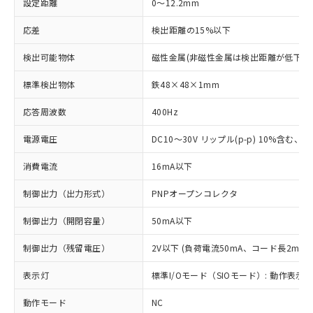
設定距離
0～12.2mm
応差
検出距離の15%以下
検出可能物体
磁性金属(非磁性金属は検出距離が低下し
標準検出物体
鉄48×48×1mm
応答周波数
400Hz
電源電圧
DC10～30V リップル(p-p) 10%含む、Cla
消費電流
16mA以下
制御出力（出力形式）
PNPオープンコレクタ
制御出力（開閉容量）
50mA以下
制御出力（残留電圧）
2V以下 (負荷電流50mA、コード長2m時)
表示灯
標準I/Oモード（SIOモード）: 動作表示灯
動作モード
NC