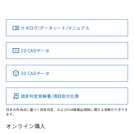
UL認証
CSA認証
CEマーキング
L: 21mm以上、φd: 70mm以上、D: 21mm以上、m: 48mm
以上、n: 80mm以上
Yes
Yes
Yes
金属埋め込み
対応状況
対応予定月
※1
※2
ダウンロードデータをご利用いただく前に、以下を必ずお読
みください。
カタログ/データシート/マニュアル
対応済み
ソフトウェアの使用条件
LR型式承認
DNV型式承認
BV型式承認
KR型式承
タイムチャート
（イギリス
（ノルウェー
（フランス
（韓国
船舶規格）
船舶規格）
船舶規格）
船舶規格
中国 RoHS
注意事項・凡例
2D CADデータ
No
No
No
No
l: 25mm以上、φd: 70mm以上、D: 25mm以上、m: 48mm
以上、n: 80mm以上
中国 RoHS表
※1 ※2
検出領域
3D CADデータ
この製品の規格認証/適合状況ページへ
Pb
Hg
Cd
Cr(VI)
その他の認証はこちらのページからご検索ください
該非判定見解書/項目別対比表
X
O
O
O
日本の外為法に基づく該非判定、およびEAR再輸出規制に関する見解が入手でき
ます。
"対応済み"や非含有の記載がされた商品であっても、流通
在庫等で未対応品が混在する可能性があります。
オンライン購入
非含有品が必要な際は、弊社営業部門もしくは販売店へお