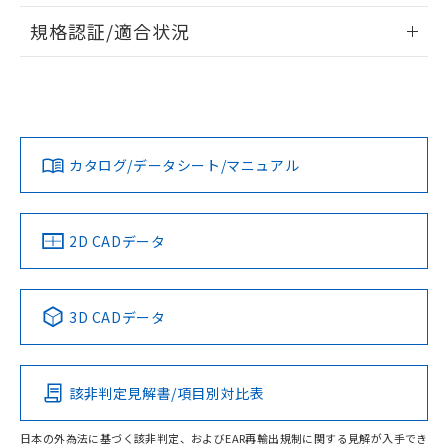
情報更新：2026/7/29
A: 160mm以上、B: 120mm以上
規格認証/適合状況
ログイン/会員登録
EU RoHS
注意事項・凡例
UL認証
CSA認証
CEマーキング
L: 21mm以上、φd: 70mm以上、D: 21mm以上、m: 48mm
以上、n: 80mm以上
Yes
Yes
Yes
金属埋め込み
対応状況
対応予定月
※1
※2
ダウンロードデータをご利用いただく前に、以下を必ずお読
みください。
カタログ/データシート/マニュアル
対応済み
ソフトウェアの使用条件
LR型式承認
DNV型式承認
BV型式承認
KR型式承
タイムチャート
（イギリス
（ノルウェー
（フランス
（韓国
船舶規格）
船舶規格）
船舶規格）
船舶規格
中国 RoHS
注意事項・凡例
2D CADデータ
No
No
No
No
l: 25mm以上、φd: 70mm以上、D: 25mm以上、m: 48mm
以上、n: 80mm以上
中国 RoHS表
※1 ※2
検出領域
3D CADデータ
この製品の規格認証/適合状況ページへ
Pb
Hg
Cd
Cr(VI)
その他の認証はこちらのページからご検索ください
該非判定見解書/項目別対比表
X
O
O
O
日本の外為法に基づく該非判定、およびEAR再輸出規制に関する見解が入手でき