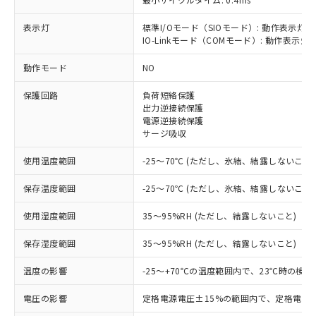
表示灯
標準I/Oモード（SIOモード）: 動作表示灯(
IO-Linkモード（COMモード）: 動作表示灯(
※1 対応状況
動作モード
NO
対応済み：EU RoHS指令（10物質）の
保護回路
負荷短絡保護
非含有に対応した製品が提供可能な商品で
出力逆接続保護
す。
電源逆接続保護
対応予定：EU RoHS指令（10物質）の非含
サージ吸収
ご利用条件
有に対応した製品に切り替える予定のある
商品です。
使用温度範囲
-25～70℃ (ただし、氷結、結露しないこと)
対応予定なし：EU RoHS指令（10物質）の
以下の条件をお読みいただき、同意のうえ
非含有に非対応の商品で、対応品を出す予
保存温度範囲
-25～70℃ (ただし、氷結、結露しないこと)
ご利用ください。
定はありません。
調査・確認中：EU RoHS指令（10物質）の
使用湿度範囲
35～95%RH (ただし、結露しないこと)
本サービスは、当社制御機器事業取扱
※1 中国RoHS○×表
非含有の対応状況を調査中または確認中の
商品の当社在庫状況および標準価格
保存湿度範囲
35～95%RH (ただし、結露しないこと)
商品です。
(税抜)を提供させていただくもので
「○」：最大均質材料含有率が中国RoHSの
非該当品：ライセンス料など無形物で、有
す。
温度の影響
-25～+70℃の温度範囲内で、23℃時の検
基準値以下であることを示します。
害物質有無と関係のない商品です。
当社制御機器事業取扱商品の中には、
「×」：最大均質材料含有率が中国RoHSの
仕入先様の事情により、非含有部品として
本サービスの対象外となる商品もある
電圧の影響
定格電源電圧±15%の範囲内で、定格電源
基準値を超えていることを示します。
いたものが、含有品と判明した場合などや
当社は、これら貴社製品のうち、外国
ことをご了承ください。