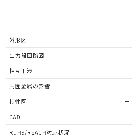
※3 非含有証明書ダウンロード
登録された部品リストについて、当社
および当社の共同利用者が、当社の製
下記の非含有証明書をダウンロードするこ
品・サービスに関するお客様との取
とができます。
合意する
キャンセル
引・商談に必要な範囲で利用すること
をご了承ください。
EU RoHS指令（10物質）の非含有証明書
※当社の共同利用者とは、
"個人情報
外形図
51物質の非含有証明書（当社基準）
の共同利用に関して"
の「1.共同利
※本証明書は発行日時点で非含有を証明す
用者の範囲」に記載されている法人を
情報更新：2025/09/04
るもので、過去に遡って非含有を証明する
出力段回路図
指します。
ものではありません。
外形図
また、RoHS指令のフタル酸エステル類４
情報更新：2025/09/04
相互干渉
物質の対応では、対応完了までの期間は出
荷製品に未対応品が混在することから備考
出力段回路図
情報更新：2025/09/04
欄に対応日を記載しておりました。
周囲金属の影響
既に当社にて対応品への在庫切替を完了
相互干渉
していることから、特段のことがない限
情報更新：2025/09/04
特性図
り、2022年1月12日より割愛しておりま
す。
周囲金属の影響
情報更新：2025/09/04
CAD
検出物体の大きさと材質による影響
ログイン/会員登録いただくと、CADデータをダウンロー
RoHS/REACH対応状況
ドすることができます。