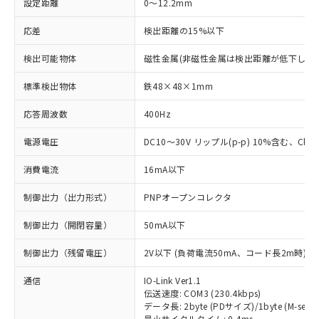
設定距離
0～12.2mm
応差
検出距離の15%以下
検出可能物体
磁性金属(非磁性金属は検出距離が低下します
標準検出物体
鉄48×48×1mm
応答周波数
400Hz
電源電圧
DC10～30V リップル(p-p) 10%含む、Class
消費電流
16mA以下
制御出力（出力形式）
PNPオープンコレクタ
制御出力（開閉容量）
50mA以下
制御出力（残留電圧）
2V以下 (負荷電流50mA、コード長2m時)
通信
IO-Link Ver1.1
伝送速度: COM3 (230.4kbps)
データ長: 2byte (PDサイズ)/1byte (M-seque
最小サイクルタイム: 0.4ms