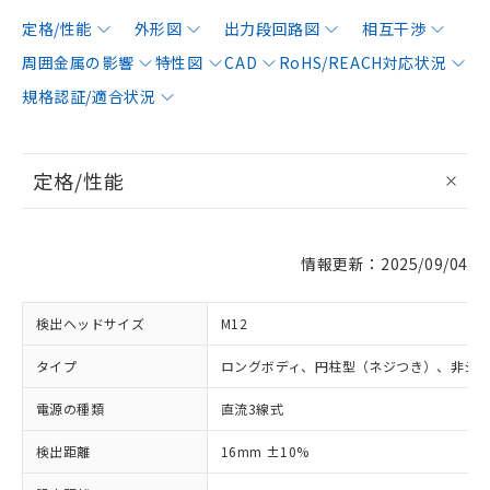
定格/性能
外形図
出力段回路図
相互干渉
周囲金属の影響
特性図
CAD
RoHS/REACH対応状況
規格認証/適合状況
定格/性能
情報更新：2025/09/04
検出ヘッドサイズ
M12
タイプ
ロングボディ、円柱型（ネジつき）、非シ
電源の種類
直流3線式
検出距離
16mm ±10%