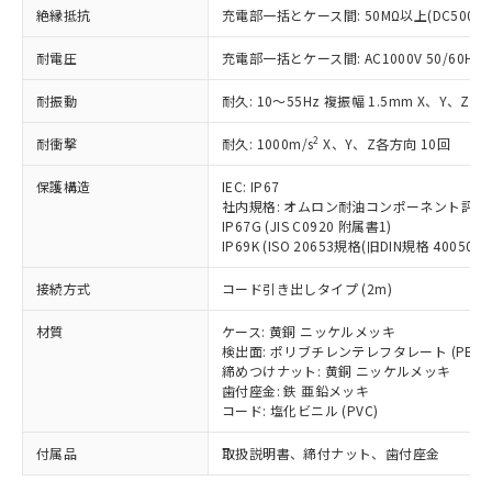
「－」：未確認です。当社販売部門へお問
むを得ず変更することがあります。
為替および外国貿易法に定める商品
絶縁抵抗
在庫状況および標準価格照会結果は、
充電部一括とケース間: 50MΩ以上(DC500V
い合わせください。
（以下｢規制貨物等」という）を輸出
記載している更新日時点での社内デー
*EU RoHS指令（10物質）：
または国外への提供する場合は、日本
耐電圧
充電部一括とケース間: AC1000V 50/60Hz 1
記
タに基づき作成されるものであり、閲
説明
鉛(Pb) 1000ppm以下、 水銀(Hg) 1000ppm以下、 カド
*中国RoHS10物質の基準値 (GB/T26572)：
国政府の輸出許可(または役務取引許
号
覧された時点での実際の在庫および標
ミウム(Cd) 100ppm以下、
Pb(鉛) :1000ppm、 Hg(水銀) : 1000ppm、 Cd(カドミウ
耐振動
可)を取得するなどの必要な手続きを
耐久: 10～55Hz 複振幅 1.5mm X、Y、Z各
六価クロム(Cr(Ⅵ)) 1000ppm以下、ポリ臭化ビフェニル
ム) : 100ppm、
準価格とは異なる場合があることをご
類(PBB) 1000ppm以下、ポリ臭化ジフェニルエーテル類
Cr(Ⅵ)(六価クロム) : 1000ppm、 PBBs(ポリ臭化ビフェ
とります。
了承ください。
(PBDE) 1000ppm以下、フタル酸ビス(2-エチルヘキシ
○
一定数以上の在庫あり
ニル類) : 1000ppm、 PBDEs(ポリ臭化ジフェニルエーテ
2
耐衝撃
耐久: 1000m/s
X、Y、Z各方向 10回
当社は規制貨物を破棄する場合は、完
ル) (DEHP)(別名：DOP) 1000ppm以下、フタル酸ブチ
正式な納期状況および標準価格はお客
ル類) : 1000ppm、
ルベンジル（BBP） 1000ppm以下、フタル酸ジブチル
全に破砕するなど、違法に輸出されな
DBP(フタル酸ジブチル) : 1000ppm、 DIBP(フタル酸ジ
様のお取引先、またはお客様担当のオ
（DBP） 1000ppm以下、フタル酸ジイソブチル
保護構造
IEC: IP67
イソブチル) : 1000ppm、 BBP(フタル酸ブチルベンジ
△
一定数には満たないが在庫あり
いよう必要な手段を講じます。
ムロン制御機器販売店・当社販売員に
(DIBP) 1000ppm以下
ル) : 1000ppm、
社内規格: オムロン耐油コンポーネント評価
当社は貴社製品を、核兵器、ミサイ
但し、RoHS指令で産業用監視および制御機器に対する
DEHP(フタル酸ビス(2-エチルヘキシル)) : 1000ppm
ご相談ください。
IP67G (JIS C0920 附属書1)
適用除外項目は除く。
ル、化学兵器、生物兵器またはその他
－
在庫なし(最新の在庫状況につ
オムロン制御機器販売店や当社販売拠
IP69K (ISO 20653規格(旧DIN規格 40050 PA
フタル酸エステル類の４物質については閾値を超える意
武器並びにこれらの製造装置等に一切
いては、お客様のお取引先、ま
図的な使用がないことを確認しています。
点は「
販売ネットワーク
」をご確認
※2 環境保護使用期限
使用いたしません。
接続方式
たはお客様担当のオムロン制御
コード引き出しタイプ (2m)
ください。
当社は、貴社製品を第三者に販売する
機器販売店・当社販売員にご確
在庫状況および標準価格結果を当社の
※2 対応予定月
「ｅ」：有害物質（10物質）のすべてが基
材質
場合は、上記1、2および3の内容を当
ケース: 黄銅 ニッケルメッキ
認ください)
事前の承諾なく第三者に漏洩または開
準値以下であることを示します。
検出面: ポリブチレンテレフタレート (PBT)
該第三者に通知します。また当社は、
示しないようお願いします。
締めつけナット: 黄銅 ニッケルメッキ
部品在庫の切り替え状況などにより、予定
「10」：通常の使用状況下において有害物
販売先および販売に係わる関係者が違
マイパーツ機能（部品リスト作成サー
空
受注生産機種、また在庫状況の
歯付座金: 鉄 亜鉛メッキ
月が前後することがあります。
質が外部に漏えいし、環境に深刻な影響を
法に輸出するおそれがある場合は、取
ビス）をご利用いただくには、I-Web
白
情報を公開していない機種
コード: 塩化ビニル (PVC)
及ぼさない年数を意味します。
り引きをいたしません。
メンバーズにご登録されている必要が
「－」：未確認です。当社販売部門へお問
付属品
あります。
取扱説明書、締付ナット、歯付座金
い合わせください。
お客様が当ウェブサイト上で当社にご