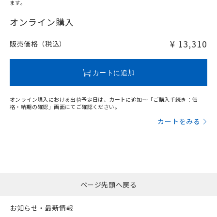
ます。
"対応済み"や非含有の記載がされた商品であっても、流通
在庫等で未対応品が混在する可能性があります。
オンライン購入
非含有品が必要な際は、弊社営業部門もしくは販売店へお
問い合わせください。
¥ 13,310
販売価格（税込）
この製品のRoHS/REACH対応状況ページへ
カートに追加
オンライン購入における出荷予定日は、カートに追加～「ご購入手続き：価
格・納期の確認」画面にてご確認ください。
カートをみる
ページ先頭へ戻る
お知らせ・最新情報