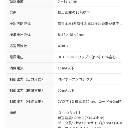
設定距離
0～12.2mm
応差
検出距離の15%以下
検出可能物体
磁性金属(非磁性金属は検出距離が低下します
標準検出物体
鉄48×48×1mm
応答周波数
400Hz
電源電圧
DC10～30V リップル(p-p) 10%含む、Class
消費電流
16mA以下
制御出力（出力形式）
PNPオープンコレクタ
制御出力（開閉容量）
50mA以下
制御出力（残留電圧）
2V以下 (負荷電流50mA、コード長2m時)
通信
IO-Link Ver1.1
伝送速度: COM3 (230.4kbps)
データ長: 2byte (PDサイズ)/1byte (M-seque
最小サイクルタイム: 0.4ms