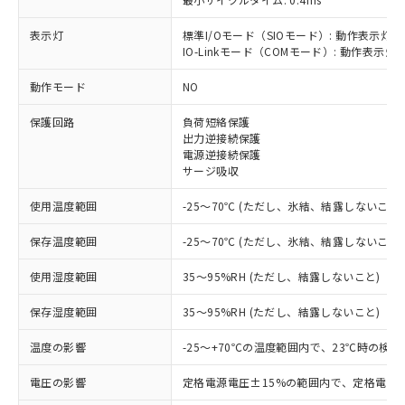
表示灯
標準I/Oモード（SIOモード）: 動作表示灯(
※1 対応状況
IO-Linkモード（COMモード）: 動作表示灯(
動作モード
NO
対応済み：EU RoHS指令（10物質）の
非含有に対応した製品が提供可能な商品で
保護回路
負荷短絡保護
す。
出力逆接続保護
対応予定：EU RoHS指令（10物質）の非含
電源逆接続保護
ご利用条件
有に対応した製品に切り替える予定のある
サージ吸収
商品です。
対応予定なし：EU RoHS指令（10物質）の
使用温度範囲
-25～70℃ (ただし、氷結、結露しないこと)
以下の条件をお読みいただき、同意のうえ
非含有に非対応の商品で、対応品を出す予
ご利用ください。
定はありません。
保存温度範囲
-25～70℃ (ただし、氷結、結露しないこと)
調査・確認中：EU RoHS指令（10物質）の
本サービスは、当社制御機器事業取扱
※1 中国RoHS○×表
使用湿度範囲
35～95%RH (ただし、結露しないこと)
非含有の対応状況を調査中または確認中の
商品の当社在庫状況および標準価格
商品です。
(税抜)を提供させていただくもので
保存湿度範囲
35～95%RH (ただし、結露しないこと)
「○」：最大均質材料含有率が中国RoHSの
非該当品：ライセンス料など無形物で、有
す。
基準値以下であることを示します。
害物質有無と関係のない商品です。
当社制御機器事業取扱商品の中には、
温度の影響
-25～+70℃の温度範囲内で、23℃時の検
「×」：最大均質材料含有率が中国RoHSの
仕入先様の事情により、非含有部品として
本サービスの対象外となる商品もある
基準値を超えていることを示します。
いたものが、含有品と判明した場合などや
当社は、これら貴社製品のうち、外国
電圧の影響
ことをご了承ください。
定格電源電圧±15%の範囲内で、定格電源
「－」：未確認です。当社販売部門へお問
むを得ず変更することがあります。
為替および外国貿易法に定める商品
在庫状況および標準価格照会結果は、