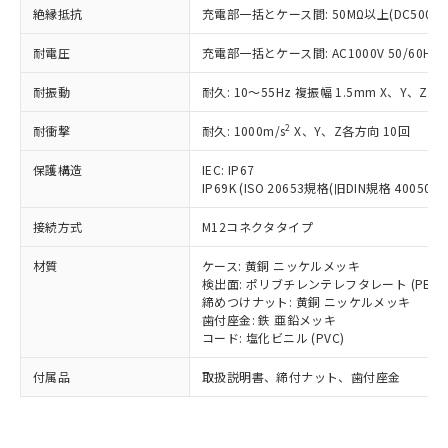
い合わせください。
（以下｢規制貨物等」という）を輸出
絶縁抵抗
充電部一括とケース間: 50MΩ以上(DC500V
記載している更新日時点での社内デー
*EU RoHS指令（10物質）：
または国外への提供する場合は、日本
記
タに基づき作成されるものであり、閲
説明
鉛(Pb) 1000ppm以下、 水銀(Hg) 1000ppm以下、 カド
*中国RoHS10物質の基準値 (GB/T26572)：
耐電圧
国政府の輸出許可(または役務取引許
充電部一括とケース間: AC1000V 50/60Hz 1
号
覧された時点での実際の在庫および標
ミウム(Cd) 100ppm以下、
Pb(鉛) :1000ppm、 Hg(水銀) : 1000ppm、 Cd(カドミウ
可)を取得するなどの必要な手続きを
六価クロム(Cr(Ⅵ)) 1000ppm以下、ポリ臭化ビフェニル
ム) : 100ppm、
準価格とは異なる場合があることをご
類(PBB) 1000ppm以下、ポリ臭化ジフェニルエーテル類
耐振動
耐久: 10～55Hz 複振幅 1.5mm X、Y、Z各
Cr(Ⅵ)(六価クロム) : 1000ppm、 PBBs(ポリ臭化ビフェ
とります。
了承ください。
(PBDE) 1000ppm以下、フタル酸ビス(2-エチルヘキシ
○
一定数以上の在庫あり
ニル類) : 1000ppm、 PBDEs(ポリ臭化ジフェニルエーテ
当社は規制貨物を破棄する場合は、完
ル) (DEHP)(別名：DOP) 1000ppm以下、フタル酸ブチ
正式な納期状況および標準価格はお客
ル類) : 1000ppm、
2
耐衝撃
耐久: 1000m/s
X、Y、Z各方向 10回
ルベンジル（BBP） 1000ppm以下、フタル酸ジブチル
全に破砕するなど、違法に輸出されな
DBP(フタル酸ジブチル) : 1000ppm、 DIBP(フタル酸ジ
様のお取引先、またはお客様担当のオ
（DBP） 1000ppm以下、フタル酸ジイソブチル
イソブチル) : 1000ppm、 BBP(フタル酸ブチルベンジ
△
一定数には満たないが在庫あり
いよう必要な手段を講じます。
ムロン制御機器販売店・当社販売員に
(DIBP) 1000ppm以下
ル) : 1000ppm、
保護構造
IEC: IP67
当社は貴社製品を、核兵器、ミサイ
但し、RoHS指令で産業用監視および制御機器に対する
DEHP(フタル酸ビス(2-エチルヘキシル)) : 1000ppm
ご相談ください。
IP69K (ISO 20653規格(旧DIN規格 40050 PA
適用除外項目は除く。
ル、化学兵器、生物兵器またはその他
－
在庫なし(最新の在庫状況につ
オムロン制御機器販売店や当社販売拠
フタル酸エステル類の４物質については閾値を超える意
武器並びにこれらの製造装置等に一切
いては、お客様のお取引先、ま
図的な使用がないことを確認しています。
接続方式
点は「
販売ネットワーク
M12コネクタタイプ
」をご確認
※2 環境保護使用期限
使用いたしません。
たはお客様担当のオムロン制御
ください。
当社は、貴社製品を第三者に販売する
材質
機器販売店・当社販売員にご確
ケース: 黄銅 ニッケルメッキ
在庫状況および標準価格結果を当社の
※2 対応予定月
「ｅ」：有害物質（10物質）のすべてが基
場合は、上記1、2および3の内容を当
検出面: ポリブチレンテレフタレート (PBT)
認ください)
事前の承諾なく第三者に漏洩または開
準値以下であることを示します。
締めつけナット: 黄銅 ニッケルメッキ
該第三者に通知します。また当社は、
示しないようお願いします。
歯付座金: 鉄 亜鉛メッキ
部品在庫の切り替え状況などにより、予定
「10」：通常の使用状況下において有害物
販売先および販売に係わる関係者が違
マイパーツ機能（部品リスト作成サー
空
受注生産機種、また在庫状況の
コード: 塩化ビニル (PVC)
月が前後することがあります。
質が外部に漏えいし、環境に深刻な影響を
法に輸出するおそれがある場合は、取
ビス）をご利用いただくには、I-Web
白
情報を公開していない機種
及ぼさない年数を意味します。
り引きをいたしません。
メンバーズにご登録されている必要が
付属品
取扱説明書、締付ナット、歯付座金
「－」：未確認です。当社販売部門へお問
あります。
い合わせください。
お客様が当ウェブサイト上で当社にご
※3 非含有証明書ダウンロード
登録された部品リストについて、当社