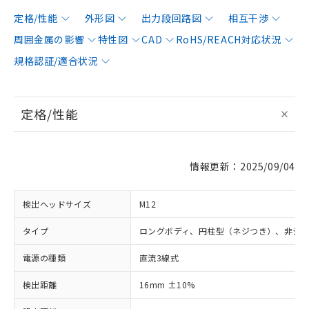
定格/性能
外形図
出力段回路図
相互干渉
周囲金属の影響
特性図
CAD
RoHS/REACH対応状況
規格認証/適合状況
定格/性能
情報更新：2025/09/04
検出ヘッドサイズ
M12
タイプ
ロングボディ、円柱型（ネジつき）、非シ
電源の種類
直流3線式
検出距離
16mm ±10%