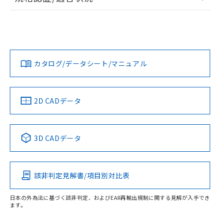
ログイン/会員登録
EU RoHS
注意事項・凡例
UL認証
CSA認証
CEマーキング
L: 21mm以上、φd: 70mm以上、D: 21mm以上、m: 48mm
以上、n: 80mm以上
Yes
Yes
Yes
金属埋め込み
対応状況
対応予定月
※1
※2
ダウンロードデータをご利用いただく前に、以下を必ずお読
みください。
カタログ/データシート/マニュアル
対応済み
ソフトウェアの使用条件
LR型式承認
DNV型式承認
BV型式承認
KR型式承
タイムチャート
（イギリス
（ノルウェー
（フランス
（韓国
船舶規格）
船舶規格）
船舶規格）
船舶規格
中国 RoHS
注意事項・凡例
2D CADデータ
No
No
No
No
l: 25mm以上、φd: 70mm以上、D: 25mm以上、m: 48mm
以上、n: 80mm以上
中国 RoHS表
※1 ※2
検出領域
3D CADデータ
この製品の規格認証/適合状況ページへ
Pb
Hg
Cd
Cr(VI)
その他の認証はこちらのページからご検索ください
該非判定見解書/項目別対比表
X
O
O
O
日本の外為法に基づく該非判定、およびEAR再輸出規制に関する見解が入手でき
ます。
"対応済み"や非含有の記載がされた商品であっても、流通