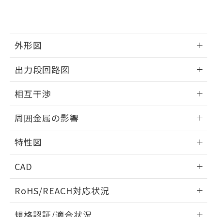
および当社の共同利用者が、当社の製
下記の非含有証明書をダウンロードするこ
品・サービスに関するお客様との取
とができます。
合意する
キャンセル
引・商談に必要な範囲で利用すること
をご了承ください。
EU RoHS指令（10物質）の非含有証明書
外形図
※当社の共同利用者とは、
"個人情報
51物質の非含有証明書（当社基準）
の共同利用に関して"
の「1.共同利
※本証明書は発行日時点で非含有を証明す
情報更新：2025/09/04
用者の範囲」に記載されている法人を
出力段回路図
るもので、過去に遡って非含有を証明する
指します。
ものではありません。
外形図
情報更新：2025/09/04
相互干渉
また、RoHS指令のフタル酸エステル類４
物質の対応では、対応完了までの期間は出
出力段回路図
情報更新：2025/09/04
荷製品に未対応品が混在することから備考
周囲金属の影響
欄に対応日を記載しておりました。
相互干渉
既に当社にて対応品への在庫切替を完了
情報更新：2025/09/04
特性図
していることから、特段のことがない限
り、2022年1月12日より割愛しておりま
周囲金属の影響
情報更新：2025/09/04
す。
CAD
検出物体の大きさと材質による影響
ログイン/会員登録いただくと、CADデータをダウンロー
RoHS/REACH対応状況
ドすることができます。
情報更新：2026/7/29
A: 160mm以上、B: 120mm以上
規格認証/適合状況