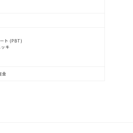
ト (PBT)
メッキ
座金