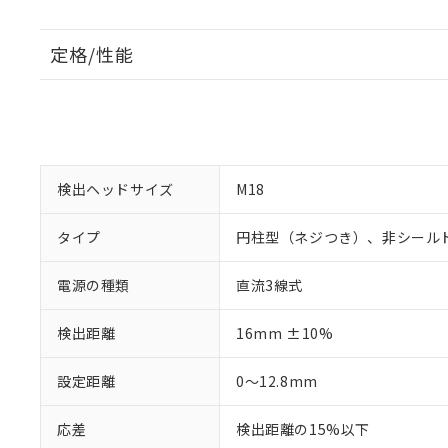
定格/性能
検出ヘッドサイズ
M18
タイプ
円柱型（ネジつき）、非シール
電源の種類
直流3線式
検出距離
16mm ±10%
設定距離
0～12.8mm
応差
検出距離の15%以下