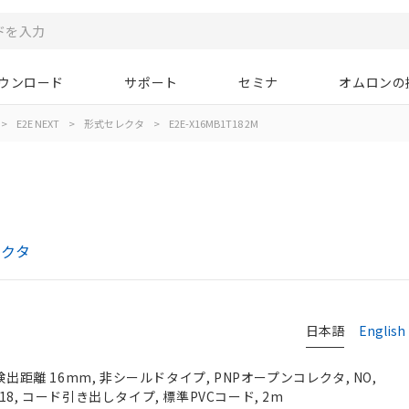
ウンロード
サポート
セミナ
オムロンの
>
E2E NEXT
>
形式セレクタ
>
E2E-X16MB1T18 2M
レクタ
日本語
English
検出距離 16mm, 非シールドタイプ, PNPオープンコレクタ, NO,
, M18, コード引き出しタイプ, 標準PVCコード, 2m