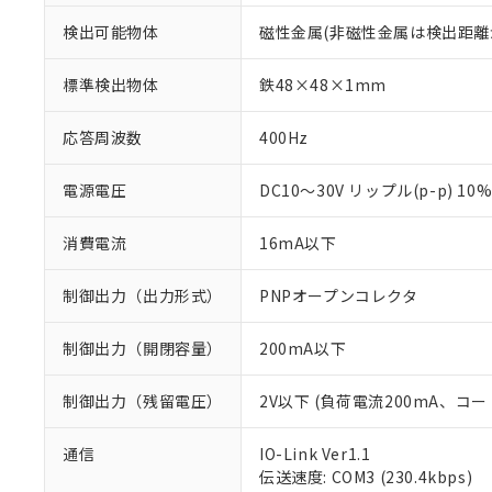
検出可能物体
磁性金属(非磁性金属は検出距離
標準検出物体
鉄48×48×1mm
応答周波数
400Hz
電源電圧
DC10～30V リップル(p-p) 10
消費電流
16mA以下
制御出力（出力形式）
PNPオープンコレクタ
制御出力（開閉容量）
200mA以下
制御出力（残留電圧）
2V以下 (負荷電流200mA、コー
通信
IO-Link Ver1.1
伝送速度: COM3 (230.4kbps)
※1 対応状況