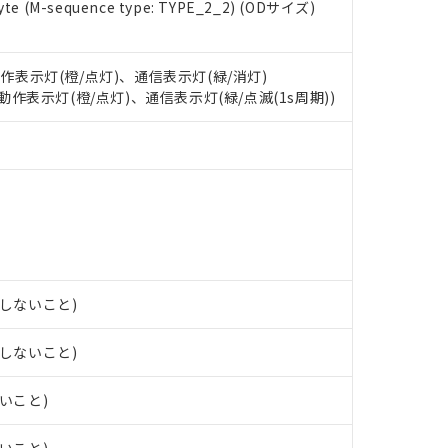
e (M-sequence type: TYPE_2_2) (ODサイズ)
 RoHS指令（10物質）の非含有に対応した製品が提供可能な商品です
oHS指令（10物質）の非含有に対応した製品に切り替える予定のある
動作表示灯(橙/点灯)、通信表示灯(緑/消灯)
 RoHS指令（10物質）の非含有に非対応の商品で、対応品を出す予
: 動作表示灯(橙/点灯)、通信表示灯(緑/点滅(1s周期))
 RoHS指令（10物質）の非含有の対応状況を調査中または確認中の
ンス料など無形物で、有害物質有無と関係のない商品です。
○×表
より、非含有部品としていたものが、含有品と判明した場合などやむ
みいただき、同意のうえご利用ください。
材料含有率が中国RoHSの基準値以下であることを示します。
材料含有率が中国RoHSの基準値を超えていることを示します。
、当社制御機器事業取扱商品の当社在庫状況および標準価格(税抜)
ら貴社製品のうち、外国為替および外国貿易法に定める商品（以下｢
質）：
す。当社販売部門へお問い合わせください。
 水銀(Hg) 1000ppm以下、 カドミウム(Cd) 100ppm以下、
たは国外への提供する場合は、日本国政府の輸出許可(または役務取
000ppm以下、ポリ臭化ビフェニル類(PBB) 1000ppm以下、ポリ臭化ジフェニルエーテル類(P
事業取扱商品の中には、本サービスの対象外となる商品もあること
手続きをとります。
キシル) (DEHP)(別名：DOP) 1000ppm以下、フタル酸ブチルベンジル（BBP） 100
(GB/T26572)：
以下、フタル酸ジイソブチル (DIBP) 1000ppm以下
び標準価格照会結果は、記載している更新日時点での社内データに
物を破棄する場合は、完全に破砕するなど、違法に輸出されないよ
(水銀) : 1000ppm、 Cd(カドミウム) : 100ppm、
業用監視および制御機器に対する適用除外項目は除く。
覧された時点での実際の在庫および標準価格とは異なる場合がある
1000ppm、 PBBs(ポリ臭化ビフェニル類) : 1000ppm、 PBDEs(ポリ臭化ジフェニルエーテル類
物質については閾値を超える意図的な使用がないことを確認しています。
露しないこと)
上の在庫あり
 1000ppm、 DIBP(フタル酸ジイソブチル) : 1000ppm、 BBP(フタル酸ブチルベンジル) :
品を、核兵器、ミサイル、化学兵器、生物兵器またはその他武器並
チルヘキシル)) : 1000ppm
況および標準価格はお客様のお取引先、またはお客様担当のオムロ
用いたしません。
ご相談ください。
露しないこと)
は満たないが在庫あり
製品を第三者に販売する場合は、上記1、2および3の内容を当該第
機器販売店や当社販売拠点は「
販売ネットワーク
」をご確認くだ
販売先および販売に係わる関係者が違法に輸出するおそれがある場
用期限
び標準価格結果を当社の事前の承諾なく第三者に漏洩または開示し
え状況などにより、予定月が前後することがあります。
ないこと)
(最新の在庫状況については、お客様のお取引先、またはお客様担当
（10物質）のすべてが基準値以下であることを示します。
店・当社販売員にご確認ください)
能（部品リスト作成サービス）をご利用いただくには、I-Webメン
使用状況下において有害物質が外部に漏えいし、環境に深刻な影響を