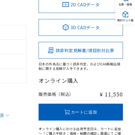
2D CADデータ
在庫・価格
無料テスト機
3D CADデータ
該非判定見解書/項目別対比表
日本の外為法に基づく該非判定、およびEAR再輸出規
制に関する見解が入手できます。
オンライン購入
¥ 11,550
販売価格（税込）
カートに追加
状況
オンライン購入における出荷予定日は、カートに追加
～「ご購入手続き：価格・納期の確認」画面にてご確