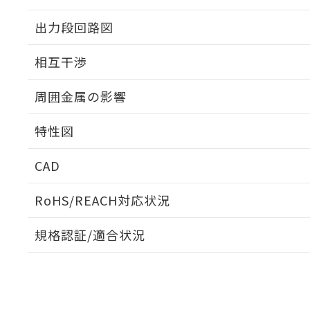
出力段回路図
外形図
相互干渉
出力段回路図
周囲金属の影響
相互干渉
特性図
周囲金属の影響
CAD
検出物体の大きさと材質による影響
ログイン/会員登録いただくと、CADデータをダウンロ
RoHS/REACH対応状況
規格認証/適合状況
EU RoHS
注意事項・凡例
A: 200mm以上、B: 120mm以上
UL認証
CSA認証
CEマーキング
L: 21mm以上、φd: 70mm以上、D: 21mm以上、m: 48mm
ダウンロードデータをご利用いただく前に、以下を必ずお読
Yes
Yes
Yes
対応状況
対応予定月
※1
※2