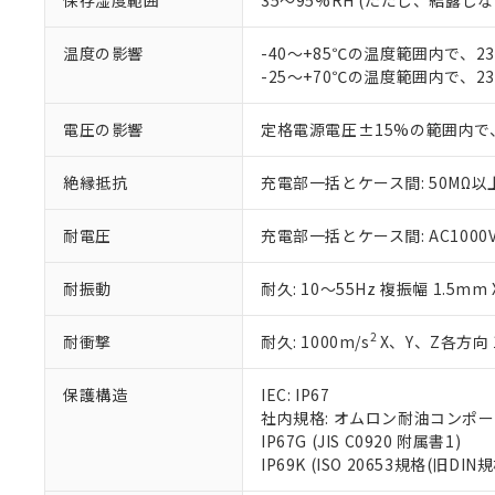
保存湿度範囲
35～95%RH (ただし、結露し
ている必要が
味します。
空
受注生産
お客様が当ウ
※3 非含有証明
「－」：未確認で
白
温度の影響
-40～+85℃の温度範囲内で、
が、当社の製
-25～+70℃の温度範囲内で、
さい。
下記の非含有証明
※当社の共同
いる法人を指
EU RoHS指令（
電圧の影響
定格電源電圧±15%の範囲内で
51物質の非含有証
※本証明書は発行
絶縁抵抗
充電部一括とケース間: 50MΩ以上
また、RoHS指
混在することから
耐電圧
充電部一括とケース間: AC1000V 5
既に当社にて対応
り割愛しておりま
耐振動
耐久: 10～55Hz 複振幅 1.5mm
2
耐衝撃
耐久: 1000m/s
X、Y、Z各方向 
保護構造
IEC: IP67
社内規格: オムロン耐油コンポ
IP67G (JIS C0920 附属書1)
IP69K (ISO 20653規格(旧DIN規