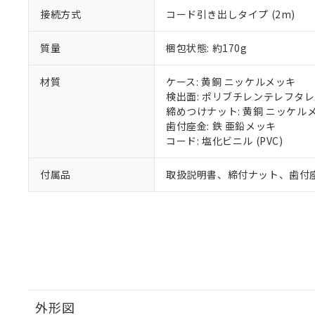
接続方式
コード引き出しタイプ (2m)
質量
梱包状態: 約170g
材質
ケース: 黄銅 ニッケルメッキ
検出面: ポリブチレンテレフタレー
締めつけナット: 黄銅 ニッケル
歯付座金: 鉄 亜鉛メッキ
コード: 塩化ビニル (PVC)
付属品
取扱説明書、締付ナット、歯付
外形図