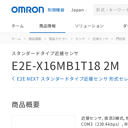
制御機器
Japan
ホーム
商品情報
ソリューション
ダ
ホーム
>
商品情報
>
商品カテゴリ
>
センサ
>
近接センサ
>
円柱型
スタンダードタイプ近接センサ
E2E-X16MB1T18 2M
E2E NEXT スタンダードタイプ近接センサ 形式セ
商品概要
近接センサ, 直流3線式, 
COM3（230.4kbps）