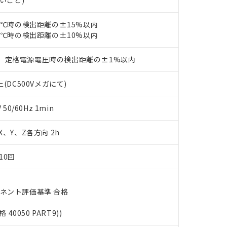
ないこと)
あります。
機種、また在庫状況の情報を公開していない機種
ェブサイト上で当社にご登録された部品リストについて、当社およ
書ダウンロード
す。当社販売部門へお問い合わせください。
23℃時の検出距離の±15%以内
品・サービスに関するお客様との取引・商談に必要な範囲で利用す
合意する
キャンセル
23℃時の検出距離の±10%以内
書をダウンロードすることができます。
利用者とは、
"個人情報の共同利用に関して"
の「1.共同利用者の
します。
10物質）の非含有証明書
、定格電源電圧時の検出距離の±1%以内
明書（当社基準）
日時点で非含有を証明するもので、過去に遡って非含有を証明するも
(DC500Vメガにて)
令のフタル酸エステル類４物質の対応では、対応完了までの期間は出
備考欄に対応日を記載しておりました。
0/60Hz 1min
品への在庫切替を完了していることから、特段のことがない限り、20
す。
 X、Y、Z各方向 2h
10回
ーネント評価基準 合格
格 40050 PART9))