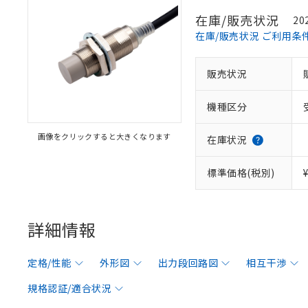
在庫/販売状況
20
在庫/販売状況 ご利用条
販売状況
機種区分
画像をクリックすると大きくなります
在庫状況
標準価格(税別)
詳細情報
定格/性能
外形図
出力段回路図
相互干渉
規格認証/適合状況