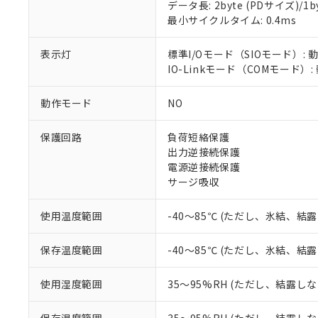
データ長: 2byte (PDサイズ)/1byt
最小サイクルタイム: 0.4ms
対応済み：EU
対応予定：EU R
表示灯
標準I/Oモード（SIOモード）: 
対応予定なし：EU
IO-Linkモード（COMモード）
調査・確認中：EU
ご利用条件
非該当品：ライセ
※1 中国RoHS
仕入先様の事情に
動作モード
NO
があります。
以下の条件をお読
「○」：最大均質
保護回路
負荷短絡保護
「×」：最大均質
本サービスは
当社は、これ
*EU RoHS指令（10物
出力逆接続保護
「－」：未確認で
鉛(Pb) 1000ppm以下、
くものです。
う）を輸出ま
電源逆接続保護
記
説明
六価クロム(Cr(Ⅵ)) 1
当社制御機器
などの必要な
フタル酸ビス(2-エチルヘ
サージ吸収
号
*中国RoHS10物質の基準値 
ル（DBP） 1000ppm
在庫状況およ
当社は規制貨
Pb(鉛) :1000ppm、 Hg
但し、RoHS指令で産
のであり、閲
ます。
Cr(Ⅵ)(六価クロム) : 
フタル酸エステル類の４
使用温度範囲
-40～85℃ (ただし、氷結、結
○
一定数以
DBP(フタル酸ジブチル) :
い。
当社は貴社製
DEHP(フタル酸ビス(2-エ
正式な納期状
置等に一切使
当社販売員に
※2 対応予定月
保存温度範囲
-40～85℃ (ただし、氷結、結
△
一定数に
当社は、貴社
オムロン制御
また当社は、
※2 環境保護使
在庫状況およ
部品在庫の切り替
たしません。
使用湿度範囲
35～95%RH (ただし、結露し
－
在庫なし
す。
「ｅ」：有害物質
機器販売
マイパーツ機
「10」：通常の