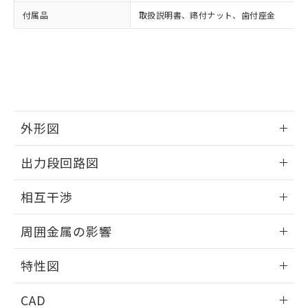
い合わせください。
お客様が当ウェブサイト上で当社にご
付属品
取扱説明書、締付ナット、歯付座金
※3 非含有証明書ダウンロード
登録された部品リストについて、当社
および当社の共同利用者が、当社の製
下記の非含有証明書をダウンロードするこ
品・サービスに関するお客様との取
とができます。
合意する
キャンセル
引・商談に必要な範囲で利用すること
をご了承ください。
EU RoHS指令（10物質）の非含有証明書
※当社の共同利用者とは、
"個人情報
51物質の非含有証明書（当社基準）
の共同利用に関して"
の「1.共同利
※本証明書は発行日時点で非含有を証明す
外形図
用者の範囲」に記載されている法人を
るもので、過去に遡って非含有を証明する
指します。
ものではありません。
情報更新：2025/09/04
出力段回路図
また、RoHS指令のフタル酸エステル類４
物質の対応では、対応完了までの期間は出
外形図
情報更新：2025/09/04
荷製品に未対応品が混在することから備考
相互干渉
欄に対応日を記載しておりました。
出力段回路図
情報更新：2025/09/04
既に当社にて対応品への在庫切替を完了
周囲金属の影響
していることから、特段のことがない限
り、2022年1月12日より割愛しておりま
相互干渉
情報更新：2025/09/04
特性図
す。
周囲金属の影響
情報更新：2025/09/04
CAD