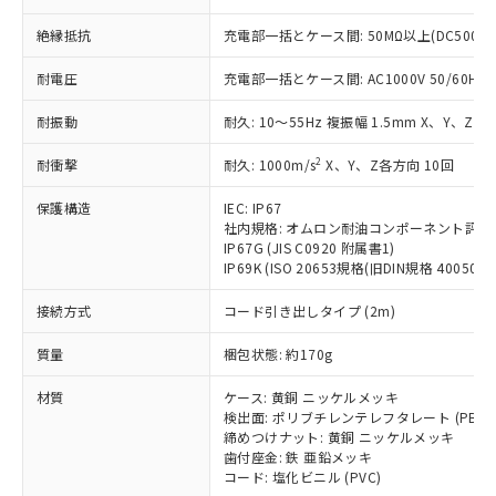
本サービスの対象外となる商品もある
基準値を超えていることを示します。
いたものが、含有品と判明した場合などや
当社は、これら貴社製品のうち、外国
ことをご了承ください。
「－」：未確認です。当社販売部門へお問
絶縁抵抗
充電部一括とケース間: 50MΩ以上(DC500V
むを得ず変更することがあります。
為替および外国貿易法に定める商品
在庫状況および標準価格照会結果は、
い合わせください。
（以下｢規制貨物等」という）を輸出
記載している更新日時点での社内デー
耐電圧
充電部一括とケース間: AC1000V 50/60Hz 1
*EU RoHS指令（10物質）：
または国外への提供する場合は、日本
記
タに基づき作成されるものであり、閲
説明
鉛(Pb) 1000ppm以下、 水銀(Hg) 1000ppm以下、 カド
*中国RoHS10物質の基準値 (GB/T26572)：
国政府の輸出許可(または役務取引許
号
覧された時点での実際の在庫および標
ミウム(Cd) 100ppm以下、
Pb(鉛) :1000ppm、 Hg(水銀) : 1000ppm、 Cd(カドミウ
耐振動
耐久: 10～55Hz 複振幅 1.5mm X、Y、Z各
可)を取得するなどの必要な手続きを
六価クロム(Cr(Ⅵ)) 1000ppm以下、ポリ臭化ビフェニル
ム) : 100ppm、
準価格とは異なる場合があることをご
類(PBB) 1000ppm以下、ポリ臭化ジフェニルエーテル類
Cr(Ⅵ)(六価クロム) : 1000ppm、 PBBs(ポリ臭化ビフェ
とります。
了承ください。
2
耐衝撃
耐久: 1000m/s
X、Y、Z各方向 10回
(PBDE) 1000ppm以下、フタル酸ビス(2-エチルヘキシ
○
一定数以上の在庫あり
ニル類) : 1000ppm、 PBDEs(ポリ臭化ジフェニルエーテ
当社は規制貨物を破棄する場合は、完
ル) (DEHP)(別名：DOP) 1000ppm以下、フタル酸ブチ
正式な納期状況および標準価格はお客
ル類) : 1000ppm、
ルベンジル（BBP） 1000ppm以下、フタル酸ジブチル
全に破砕するなど、違法に輸出されな
DBP(フタル酸ジブチル) : 1000ppm、 DIBP(フタル酸ジ
保護構造
IEC: IP67
様のお取引先、またはお客様担当のオ
（DBP） 1000ppm以下、フタル酸ジイソブチル
イソブチル) : 1000ppm、 BBP(フタル酸ブチルベンジ
△
一定数には満たないが在庫あり
いよう必要な手段を講じます。
社内規格: オムロン耐油コンポーネント評価
ムロン制御機器販売店・当社販売員に
(DIBP) 1000ppm以下
ル) : 1000ppm、
IP67G (JIS C0920 附属書1)
当社は貴社製品を、核兵器、ミサイ
但し、RoHS指令で産業用監視および制御機器に対する
DEHP(フタル酸ビス(2-エチルヘキシル)) : 1000ppm
ご相談ください。
適用除外項目は除く。
IP69K (ISO 20653規格(旧DIN規格 40050 PA
ル、化学兵器、生物兵器またはその他
－
在庫なし(最新の在庫状況につ
オムロン制御機器販売店や当社販売拠
フタル酸エステル類の４物質については閾値を超える意
武器並びにこれらの製造装置等に一切
いては、お客様のお取引先、ま
図的な使用がないことを確認しています。
点は「
販売ネットワーク
」をご確認
接続方式
コード引き出しタイプ (2m)
※2 環境保護使用期限
使用いたしません。
たはお客様担当のオムロン制御
ください。
当社は、貴社製品を第三者に販売する
機器販売店・当社販売員にご確
在庫状況および標準価格結果を当社の
質量
梱包状態: 約170g
※2 対応予定月
「ｅ」：有害物質（10物質）のすべてが基
場合は、上記1、2および3の内容を当
認ください)
事前の承諾なく第三者に漏洩または開
準値以下であることを示します。
該第三者に通知します。また当社は、
示しないようお願いします。
材質
ケース: 黄銅 ニッケルメッキ
部品在庫の切り替え状況などにより、予定
「10」：通常の使用状況下において有害物
販売先および販売に係わる関係者が違
検出面: ポリブチレンテレフタレート (PBT)
マイパーツ機能（部品リスト作成サー
空
受注生産機種、また在庫状況の
月が前後することがあります。
質が外部に漏えいし、環境に深刻な影響を
法に輸出するおそれがある場合は、取
締めつけナット: 黄銅 ニッケルメッキ
ビス）をご利用いただくには、I-Web
白
情報を公開していない機種
及ぼさない年数を意味します。
歯付座金: 鉄 亜鉛メッキ
り引きをいたしません。
メンバーズにご登録されている必要が
コード: 塩化ビニル (PVC)
「－」：未確認です。当社販売部門へお問
あります。