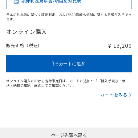
該非判定見解書/項目別対比表
X
O
O
O
日本の外為法に基づく該非判定、およびEAR再輸出規制に関する見解が入手でき
ます。
"対応済み"や非含有の記載がされた商品であっても、流通
在庫等で未対応品が混在する可能性があります。
オンライン購入
非含有品が必要な際は、弊社営業部門もしくは販売店へお
問い合わせください。
¥ 13,200
販売価格（税込）
この製品のRoHS/REACH対応状況ページへ
カートに追加
オンライン購入における出荷予定日は、カートに追加～「ご購入手続き：価
格・納期の確認」画面にてご確認ください。
カートをみる
ページ先頭へ戻る