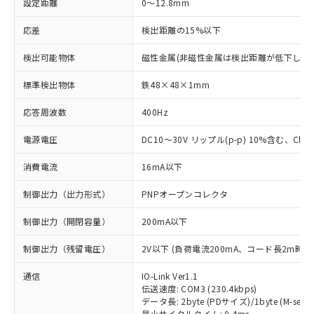
設定距離
0～12.8mm
応差
検出距離の15%以下
検出可能物体
磁性金属(非磁性金属は検出距離が低下します
標準検出物体
鉄48×48×1mm
応答周波数
400Hz
電源電圧
DC10～30V リップル(p-p) 10%含む、Class
消費電流
16mA以下
制御出力（出力形式）
PNPオープンコレクタ
制御出力（開閉容量）
200mA以下
制御出力（残留電圧）
2V以下 (負荷電流200mA、コード長2m時)
通信
IO-Link Ver1.1
伝送速度: COM3 (230.4kbps)
データ長: 2byte (PDサイズ)/1byte (M-seque
最小サイクルタイム: 0.4ms