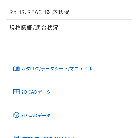
検出物体の大きさと材質による影響
ログイン/会員登録いただくと、CADデータをダウンロー
RoHS/REACH対応状況
ドすることができます。
情報更新：2026/7/29
A: 200mm以上、B: 120mm以上
規格認証/適合状況
ログイン/会員登録
EU RoHS
注意事項・凡例
UL認証
CSA認証
CEマーキング
L: 21mm以上、φd: 70mm以上、D: 21mm以上、m: 48mm
以上、n: 70mm以上
Yes
Yes
Yes
金属埋め込み
対応状況
対応予定月
※1
※2
ダウンロードデータをご利用いただく前に、以下を必ずお読
みください。
カタログ/データシート/マニュアル
対応済み
ソフトウェアの使用条件
LR型式承認
DNV型式承認
BV型式承認
KR型式承
タイムチャート
（イギリス
（ノルウェー
（フランス
（韓国
船舶規格）
船舶規格）
船舶規格）
船舶規格
中国 RoHS
注意事項・凡例
2D CADデータ
No
No
No
No
l: 25mm以上、φd: 70mm以上、D: 25mm以上、m: 48mm
以上、n: 70mm以上
中国 RoHS表
※1 ※2
3D CADデータ
検出領域
この製品の規格認証/適合状況ページへ
Pb
Hg
Cd
Cr(VI)
その他の認証はこちらのページからご検索ください