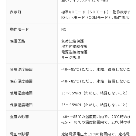
表示灯
標準I/Oモード（SIOモード）: 動作表示灯(
IO-Linkモード（COMモード）: 動作表示灯(
動作モード
NO
※1 対応状況
保護回路
負荷短絡保護
対応済み：EU RoHS指令（10物質）の
出力逆接続保護
非含有に対応した製品が提供可能な商品で
電源逆接続保護
す。
サージ吸収
対応予定：EU RoHS指令（10物質）の非含
ご利用条件
使用温度範囲
-40～85℃ (ただし、氷結、結露しないこと)
有に対応した製品に切り替える予定のある
商品です。
保存温度範囲
-40～85℃ (ただし、氷結、結露しないこと)
対応予定なし：EU RoHS指令（10物質）の
以下の条件をお読みいただき、同意のうえ
非含有に非対応の商品で、対応品を出す予
使用湿度範囲
35～95%RH (ただし、結露しないこと)
ご利用ください。
定はありません。
調査・確認中：EU RoHS指令（10物質）の
本サービスは、当社制御機器事業取扱
保存湿度範囲
35～95%RH (ただし、結露しないこと)
※1 中国RoHS○×表
非含有の対応状況を調査中または確認中の
商品の当社在庫状況および標準価格
商品です。
温度の影響
-40～+85℃の温度範囲内で、23℃時の検
(税抜)を提供させていただくもので
「○」：最大均質材料含有率が中国RoHSの
非該当品：ライセンス料など無形物で、有
-25～+70℃の温度範囲内で、23℃時の検
す。
基準値以下であることを示します。
害物質有無と関係のない商品です。
当社制御機器事業取扱商品の中には、
「×」：最大均質材料含有率が中国RoHSの
仕入先様の事情により、非含有部品として
電圧の影響
定格電源電圧±15%の範囲内で、定格電源