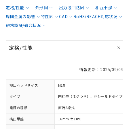
定格/性能
外形図
出力段回路図
相互干渉
周囲金属の影響
特性図
CAD
RoHS/REACH対応状況
規格認証/適合状況
定格/性能
情報更新：2025/09/04
検出ヘッドサイズ
M18
タイプ
円柱型（ネジつき）、非シールドタイプ
電源の種類
直流3線式
検出距離
16mm ±10%