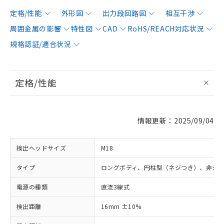
定格/性能
外形図
出力段回路図
相互干渉
周囲金属の影響
特性図
CAD
RoHS/REACH対応状況
規格認証/適合状況
定格/性能
情報更新：2025/09/04
検出ヘッドサイズ
M18
タイプ
ロングボディ、円柱型（ネジつき）、非シ
電源の種類
直流3線式
検出距離
16mm ±10%