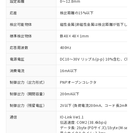
設定距離
0～12.8mm
応差
検出距離の15%以下
検出可能物体
磁性金属(非磁性金属は検出距離が低下します
標準検出物体
鉄48×48×1mm
応答周波数
400Hz
電源電圧
DC10～30V リップル(p-p) 10%含む、Class
消費電流
16mA以下
制御出力（出力形式）
PNPオープンコレクタ
制御出力（開閉容量）
200mA以下
制御出力（残留電圧）
2V以下 (負荷電流200mA、コード長2m時)
通信
IO-Link Ver1.1
伝送速度: COM2 (38.4kbps)
データ長: 2byte (PDサイズ)/1byte (M-seque
最小サイクルタイム: 2.3ms