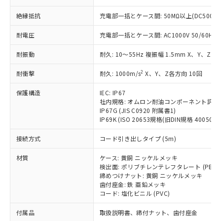
ことをご了承ください。
「－」：未確認です。当社販売部門へお問
むを得ず変更することがあります。
為替および外国貿易法に定める商品
在庫状況および標準価格照会結果は、
い合わせください。
絶縁抵抗
充電部一括とケース間: 50MΩ以上(DC500V
（以下｢規制貨物等」という）を輸出
記載している更新日時点での社内デー
*EU RoHS指令（10物質）：
または国外への提供する場合は、日本
記
タに基づき作成されるものであり、閲
説明
耐電圧
充電部一括とケース間: AC1000V 50/60Hz 1
鉛(Pb) 1000ppm以下、 水銀(Hg) 1000ppm以下、 カド
*中国RoHS10物質の基準値 (GB/T26572)：
国政府の輸出許可(または役務取引許
号
覧された時点での実際の在庫および標
ミウム(Cd) 100ppm以下、
Pb(鉛) :1000ppm、 Hg(水銀) : 1000ppm、 Cd(カドミウ
可)を取得するなどの必要な手続きを
六価クロム(Cr(Ⅵ)) 1000ppm以下、ポリ臭化ビフェニル
ム) : 100ppm、
準価格とは異なる場合があることをご
耐振動
耐久: 10～55Hz 複振幅 1.5mm X、Y、Z各
類(PBB) 1000ppm以下、ポリ臭化ジフェニルエーテル類
Cr(Ⅵ)(六価クロム) : 1000ppm、 PBBs(ポリ臭化ビフェ
とります。
了承ください。
(PBDE) 1000ppm以下、フタル酸ビス(2-エチルヘキシ
○
一定数以上の在庫あり
ニル類) : 1000ppm、 PBDEs(ポリ臭化ジフェニルエーテ
当社は規制貨物を破棄する場合は、完
ル) (DEHP)(別名：DOP) 1000ppm以下、フタル酸ブチ
2
耐衝撃
正式な納期状況および標準価格はお客
耐久: 1000m/s
X、Y、Z各方向 10回
ル類) : 1000ppm、
ルベンジル（BBP） 1000ppm以下、フタル酸ジブチル
全に破砕するなど、違法に輸出されな
DBP(フタル酸ジブチル) : 1000ppm、 DIBP(フタル酸ジ
様のお取引先、またはお客様担当のオ
（DBP） 1000ppm以下、フタル酸ジイソブチル
イソブチル) : 1000ppm、 BBP(フタル酸ブチルベンジ
△
一定数には満たないが在庫あり
いよう必要な手段を講じます。
保護構造
IEC: IP67
ムロン制御機器販売店・当社販売員に
(DIBP) 1000ppm以下
ル) : 1000ppm、
当社は貴社製品を、核兵器、ミサイ
社内規格: オムロン耐油コンポーネント評価
但し、RoHS指令で産業用監視および制御機器に対する
DEHP(フタル酸ビス(2-エチルヘキシル)) : 1000ppm
ご相談ください。
適用除外項目は除く。
IP67G (JIS C0920 附属書1)
ル、化学兵器、生物兵器またはその他
－
在庫なし(最新の在庫状況につ
オムロン制御機器販売店や当社販売拠
フタル酸エステル類の４物質については閾値を超える意
IP69K (ISO 20653規格(旧DIN規格 40050 PA
武器並びにこれらの製造装置等に一切
いては、お客様のお取引先、ま
図的な使用がないことを確認しています。
点は「
販売ネットワーク
」をご確認
※2 環境保護使用期限
使用いたしません。
たはお客様担当のオムロン制御
ください。
接続方式
コード引き出しタイプ (5m)
当社は、貴社製品を第三者に販売する
機器販売店・当社販売員にご確
在庫状況および標準価格結果を当社の
※2 対応予定月
「ｅ」：有害物質（10物質）のすべてが基
場合は、上記1、2および3の内容を当
認ください)
事前の承諾なく第三者に漏洩または開
材質
ケース: 黄銅 ニッケルメッキ
準値以下であることを示します。
該第三者に通知します。また当社は、
示しないようお願いします。
検出面: ポリブチレンテレフタレート (PBT)
部品在庫の切り替え状況などにより、予定
「10」：通常の使用状況下において有害物
販売先および販売に係わる関係者が違
締めつけナット: 黄銅 ニッケルメッキ
マイパーツ機能（部品リスト作成サー
空
受注生産機種、また在庫状況の
月が前後することがあります。
質が外部に漏えいし、環境に深刻な影響を
法に輸出するおそれがある場合は、取
歯付座金: 鉄 亜鉛メッキ
ビス）をご利用いただくには、I-Web
白
情報を公開していない機種
及ぼさない年数を意味します。
コード: 塩化ビニル (PVC)
り引きをいたしません。
メンバーズにご登録されている必要が
「－」：未確認です。当社販売部門へお問
あります。
付属品
取扱説明書、締付ナット、歯付座金
い合わせください。
お客様が当ウェブサイト上で当社にご