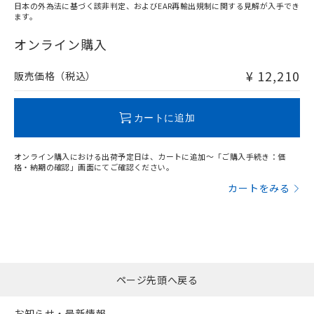
日本の外為法に基づく該非判定、およびEAR再輸出規制に関する見解が入手でき
ます。
"対応済み"や非含有の記載がされた商品であっても、流通
在庫等で未対応品が混在する可能性があります。
オンライン購入
非含有品が必要な際は、弊社営業部門もしくは販売店へお
問い合わせください。
¥ 12,210
販売価格（税込）
この製品のRoHS/REACH対応状況ページへ
カートに追加
オンライン購入における出荷予定日は、カートに追加～「ご購入手続き：価
格・納期の確認」画面にてご確認ください。
カートをみる
ページ先頭へ戻る
お知らせ・最新情報