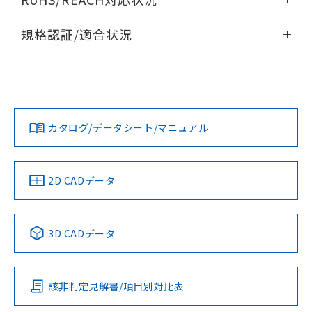
ドすることができます。
情報更新：2026/7/29
A: 200mm以上、B: 120mm以上
規格認証/適合状況
ログイン/会員登録
EU RoHS
注意事項・凡例
UL認証
CSA認証
CEマーキング
L: 21mm以上、φd: 70mm以上、D: 21mm以上、m: 48mm
以上、n: 70mm以上
Yes
Yes
Yes
金属埋め込み
対応状況
対応予定月
※1
※2
ダウンロードデータをご利用いただく前に、以下を必ずお読
みください。
カタログ/データシート/マニュアル
対応済み
ソフトウェアの使用条件
LR型式承認
DNV型式承認
BV型式承認
KR型式承
タイムチャート
（イギリス
（ノルウェー
（フランス
（韓国
船舶規格）
船舶規格）
船舶規格）
船舶規格
中国 RoHS
注意事項・凡例
2D CADデータ
No
No
No
No
l: 25mm以上、φd: 70mm以上、D: 25mm以上、m: 48mm
以上、n: 70mm以上
中国 RoHS表
※1 ※2
3D CADデータ
検出領域
この製品の規格認証/適合状況ページへ
Pb
Hg
Cd
Cr(VI)
その他の認証はこちらのページからご検索ください
該非判定見解書/項目別対比表
X
O
O
O