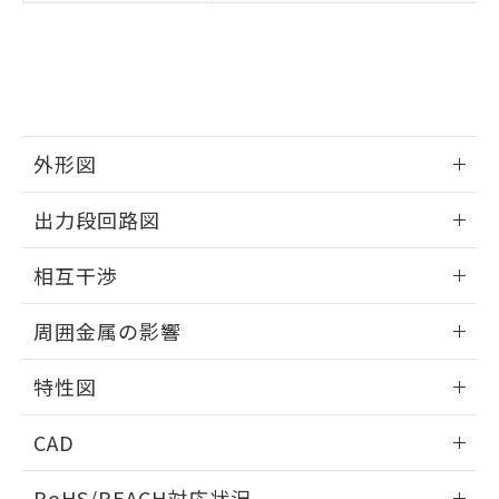
※3 非含有証明書ダウンロード
登録された部品リストについて、当社
および当社の共同利用者が、当社の製
下記の非含有証明書をダウンロードするこ
品・サービスに関するお客様との取
とができます。
合意する
キャンセル
引・商談に必要な範囲で利用すること
をご了承ください。
EU RoHS指令（10物質）の非含有証明書
※当社の共同利用者とは、
"個人情報
51物質の非含有証明書（当社基準）
の共同利用に関して"
の「1.共同利
外形図
※本証明書は発行日時点で非含有を証明す
用者の範囲」に記載されている法人を
るもので、過去に遡って非含有を証明する
情報更新：2025/09/04
指します。
出力段回路図
ものではありません。
また、RoHS指令のフタル酸エステル類４
外形図
情報更新：2025/09/04
物質の対応では、対応完了までの期間は出
相互干渉
荷製品に未対応品が混在することから備考
出力段回路図
欄に対応日を記載しておりました。
情報更新：2025/09/04
周囲金属の影響
既に当社にて対応品への在庫切替を完了
していることから、特段のことがない限
相互干渉
情報更新：2025/09/04
特性図
り、2022年1月12日より割愛しておりま
す。
周囲金属の影響
情報更新：2025/09/04
CAD
検出物体の大きさと材質による影響
ログイン/会員登録いただくと、CADデータをダウンロー
RoHS/REACH対応状況