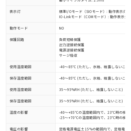
表示灯
標準I/Oモード（SIOモード）: 動作表示灯(
IO-Linkモード（COMモード）: 動作表示灯(
※1 対応状況
動作モード
NO
対応済み：EU RoHS指令（10物質）の
保護回路
負荷短絡保護
非含有に対応した製品が提供可能な商品で
出力逆接続保護
す。
電源逆接続保護
対応予定：EU RoHS指令（10物質）の非含
サージ吸収
ご利用条件
有に対応した製品に切り替える予定のある
使用温度範囲
-40～85℃ (ただし、氷結、結露しないこと)
商品です。
対応予定なし：EU RoHS指令（10物質）の
以下の条件をお読みいただき、同意のうえ
保存温度範囲
-40～85℃ (ただし、氷結、結露しないこと)
非含有に非対応の商品で、対応品を出す予
ご利用ください。
定はありません。
使用湿度範囲
35～95%RH (ただし、結露しないこと)
調査・確認中：EU RoHS指令（10物質）の
本サービスは、当社制御機器事業取扱
※1 中国RoHS○×表
非含有の対応状況を調査中または確認中の
保存湿度範囲
商品の当社在庫状況および標準価格
35～95%RH (ただし、結露しないこと)
商品です。
(税抜)を提供させていただくもので
「○」：最大均質材料含有率が中国RoHSの
非該当品：ライセンス料など無形物で、有
温度の影響
-40～+85℃の温度範囲内で、23℃時の検
す。
基準値以下であることを示します。
害物質有無と関係のない商品です。
-25～+70℃の温度範囲内で、23℃時の検
当社制御機器事業取扱商品の中には、
「×」：最大均質材料含有率が中国RoHSの
仕入先様の事情により、非含有部品として
本サービスの対象外となる商品もある
基準値を超えていることを示します。
いたものが、含有品と判明した場合などや
電圧の影響
定格電源電圧±15%の範囲内で、定格電源
当社は、これら貴社製品のうち、外国