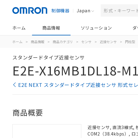
制御機器
Japan
ホーム
商品情報
ソリューション
ダ
ホーム
>
商品情報
>
商品カテゴリ
>
センサ
>
近接センサ
>
円柱型
スタンダードタイプ近接センサ
E2E-X16MB1DL18-M
E2E NEXT スタンダードタイプ近接センサ 形式セ
商品概要
近接センサ, 直流3線式, 
COM2（38.4kbps）,