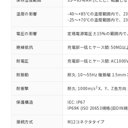
保存湿度範囲
35～95%RH (ただし、結露し
が、当社の製
さい。
下記の非含有証明
※当社の共同
温度の影響
-40～+85℃の温度範囲内で、
いる法人を指
-25～+70℃の温度範囲内で、
EU RoHS指令（
51物質の非含有証
※本証明書は発行
電圧の影響
定格電源電圧±15%の範囲内で
また、RoHS指
混在することから
絶縁抵抗
充電部一括とケース間: 50MΩ以上
既に当社にて対応
り割愛しておりま
耐電圧
充電部一括とケース間: AC1000V 5
耐振動
耐久: 10～55Hz 複振幅 1.5mm
2
耐衝撃
耐久: 1000m/s
X、Y、Z各方向 
保護構造
IEC: IP67
IP69K (ISO 20653規格(旧DIN規
接続方式
M12コネクタタイプ