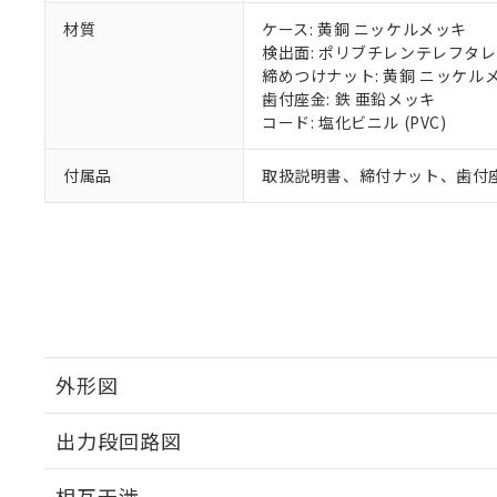
材質
ケース: 黄銅 ニッケルメッキ
検出面: ポリブチレンテレフタレー
締めつけナット: 黄銅 ニッケル
歯付座金: 鉄 亜鉛メッキ
コード: 塩化ビニル (PVC)
付属品
取扱説明書、締付ナット、歯付
外形図
出力段回路図
外形図
相互干渉