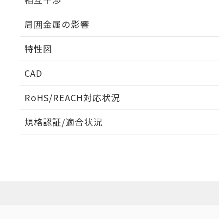
出力段回路図
周囲金属の影響
相互干渉
特性図
周囲金属の影響
CAD
検出物体の大きさと材質による影響
ログイン/会員登録いただくと、CADデータをダウンロ
RoHS/REACH対応状況
規格認証/適合状況
EU RoHS
注意事項・凡例
A: 200mm以上、B: 120mm以上
UL認証
CSA認証
CEマーキング
L: 21mm以上、φd: 70mm以上、D: 21mm以上、m: 48mm
ダウンロードデータをご利用いただく前に、以下を必ずお読
Yes
Yes
Yes
対応状況
対応予定月
※1
※2
金属埋め込み
ソフトウェアの使用条件
対応済み
LR型式承認
DNV型式承認
BV型式承認
KR