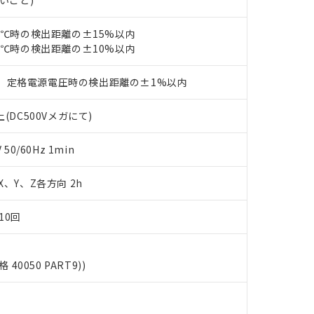
ないこと)
品・サービスに関するお客様との取引・商談に必要な範囲で利用す
合意する
キャンセル
書をダウンロードすることができます。
利用者とは、
"個人情報の共同利用に関して"
の「1.共同利用者の
23℃時の検出距離の±15%以内
します。
23℃時の検出距離の±10%以内
10物質）の非含有証明書
明書（当社基準）
日時点で非含有を証明するもので、過去に遡って非含有を証明するも
、定格電源電圧時の検出距離の±1%以内
令のフタル酸エステル類４物質の対応では、対応完了までの期間は出
備考欄に対応日を記載しておりました。
(DC500Vメガにて)
品への在庫切替を完了していることから、特段のことがない限り、20
す。
0/60Hz 1min
 X、Y、Z各方向 2h
10回
格 40050 PART9))