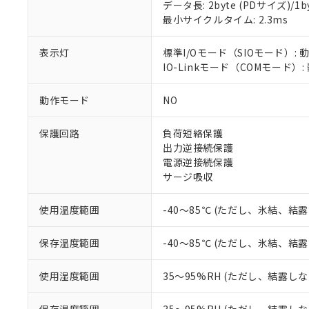
データ長: 2byte (PDサイズ)/1byt
対応予定：EU R
最小サイクルタイム: 2.3ms
対応予定なし：EU
調査・確認中：EU
ご利用条件
非該当品：ライセ
表示灯
標準I/Oモード（SIOモード）: 
※1 中国RoHS
仕入先様の事情に
IO-Linkモード（COMモード）
があります。
以下の条件をお読
「○」：最大均質
動作モード
NO
「×」：最大均質
本サービスは
当社は、これ
*EU RoHS指令（10物
「－」：未確認で
鉛(Pb) 1000ppm以下、
くものです。
う）を輸出ま
記
説明
六価クロム(Cr(Ⅵ)) 1
保護回路
負荷短絡保護
当社制御機器
などの必要な
フタル酸ビス(2-エチルヘ
号
出力逆接続保護
*中国RoHS10物質の基準値 
ル（DBP） 1000ppm
在庫状況およ
当社は規制貨
Pb(鉛) :1000ppm、 Hg
電源逆接続保護
但し、RoHS指令で産
のであり、閲
ます。
Cr(Ⅵ)(六価クロム) : 
フタル酸エステル類の４
サージ吸収
○
一定数以
DBP(フタル酸ジブチル) :
い。
当社は貴社製
DEHP(フタル酸ビス(2-エ
正式な納期状
置等に一切使
使用温度範囲
-40～85℃ (ただし、氷結、結
当社販売員に
※2 対応予定月
△
一定数に
当社は、貴社
オムロン制御
また当社は、
※2 環境保護使
在庫状況およ
部品在庫の切り替
たしません。
保存温度範囲
-40～85℃ (ただし、氷結、結
－
在庫なし
す。
「ｅ」：有害物質
機器販売
マイパーツ機
「10」：通常の
使用湿度範囲
35～95%RH (ただし、結露し
ている必要が
味します。
空
受注生産
お客様が当ウ
※3 非含有証明
「－」：未確認で
白