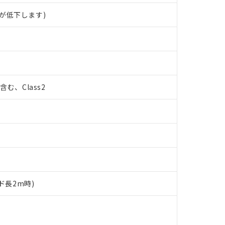
が低下します)
%含む、Class2
ド長2m時)
 RoHS指令（10物質）の非含有に対応した製品が提供可能な商品です