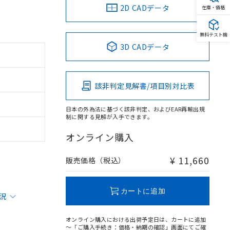
2D CADデータ
在庫・価格
無料テスト機
3D CADデータ
該非判定見解書/項目別対比表
日本の外為法に基づく該非判定、およびEAR再輸出規
制に関する見解が入手できます。
オンライン購入
¥ 11,660
販売価格（税込）
カートに追加
状況
オンライン購入における出荷予定日は、カートに追加
～「ご購入手続き：価格・納期の確認」画面にてご確