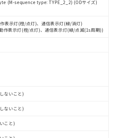
e (M-sequence type: TYPE_2_2) (ODサイズ)
oHS指令（10物質）の非含有に対応した製品に切り替える予定のある
 RoHS指令（10物質）の非含有に非対応の商品で、対応品を出す予
 RoHS指令（10物質）の非含有の対応状況を調査中または確認中の
ンス料など無形物で、有害物質有無と関係のない商品です。
動作表示灯(橙/点灯)、通信表示灯(緑/消灯)
○×表
より、非含有部品としていたものが、含有品と判明した場合などやむ
: 動作表示灯(橙/点灯)、通信表示灯(緑/点滅(1s周期))
みいただき、同意のうえご利用ください。
材料含有率が中国RoHSの基準値以下であることを示します。
材料含有率が中国RoHSの基準値を超えていることを示します。
、当社制御機器事業取扱商品の当社在庫状況および標準価格(税抜)
ら貴社製品のうち、外国為替および外国貿易法に定める商品（以下｢
質）：
す。当社販売部門へお問い合わせください。
 水銀(Hg) 1000ppm以下、 カドミウム(Cd) 100ppm以下、
たは国外への提供する場合は、日本国政府の輸出許可(または役務取
000ppm以下、ポリ臭化ビフェニル類(PBB) 1000ppm以下、ポリ臭化ジフェニルエーテル類(P
事業取扱商品の中には、本サービスの対象外となる商品もあること
手続きをとります。
キシル) (DEHP)(別名：DOP) 1000ppm以下、フタル酸ブチルベンジル（BBP） 100
(GB/T26572)：
以下、フタル酸ジイソブチル (DIBP) 1000ppm以下
び標準価格照会結果は、記載している更新日時点での社内データに
物を破棄する場合は、完全に破砕するなど、違法に輸出されないよ
(水銀) : 1000ppm、 Cd(カドミウム) : 100ppm、
業用監視および制御機器に対する適用除外項目は除く。
覧された時点での実際の在庫および標準価格とは異なる場合がある
1000ppm、 PBBs(ポリ臭化ビフェニル類) : 1000ppm、 PBDEs(ポリ臭化ジフェニルエーテル類
物質については閾値を超える意図的な使用がないことを確認しています。
上の在庫あり
 1000ppm、 DIBP(フタル酸ジイソブチル) : 1000ppm、 BBP(フタル酸ブチルベンジル) :
品を、核兵器、ミサイル、化学兵器、生物兵器またはその他武器並
チルヘキシル)) : 1000ppm
況および標準価格はお客様のお取引先、またはお客様担当のオムロ
用いたしません。
露しないこと)
ご相談ください。
は満たないが在庫あり
製品を第三者に販売する場合は、上記1、2および3の内容を当該第
機器販売店や当社販売拠点は「
販売ネットワーク
」をご確認くだ
販売先および販売に係わる関係者が違法に輸出するおそれがある場
用期限
び標準価格結果を当社の事前の承諾なく第三者に漏洩または開示し
え状況などにより、予定月が前後することがあります。
露しないこと)
(最新の在庫状況については、お客様のお取引先、またはお客様担当
（10物質）のすべてが基準値以下であることを示します。
店・当社販売員にご確認ください)
能（部品リスト作成サービス）をご利用いただくには、I-Webメン
使用状況下において有害物質が外部に漏えいし、環境に深刻な影響を
ないこと)
あります。
機種、また在庫状況の情報を公開していない機種
ェブサイト上で当社にご登録された部品リストについて、当社およ
書ダウンロード
す。当社販売部門へお問い合わせください。