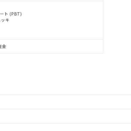
ト (PBT)
メッキ
座金
情報更新：2
情報更新：2