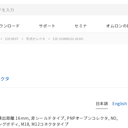
ウンロード
サポート
セミナ
オムロンの
>
E2E NEXT
>
形式セレクタ
>
E2E-X16MB1DL18-M1
1
レクタ
日本語
English
検出距離 16mm, 非シールドタイプ, PNPオープンコレクタ, NO,
 ロングボディ, M18, M12コネクタタイプ