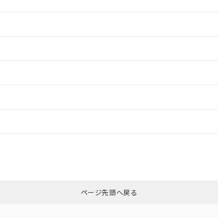
情報更新：2
情報更新：2
情報更新：2
ードすることができます。
情報更新：
ログイン/会員登録
CCC認証
電波法
以上、n: 70mm以上
みください。
N/A
N/A
非含有証明書
※3
ページ先頭へ戻る
ダウンロードはこちら
型式承認
NK型式承認
ABS型式承認