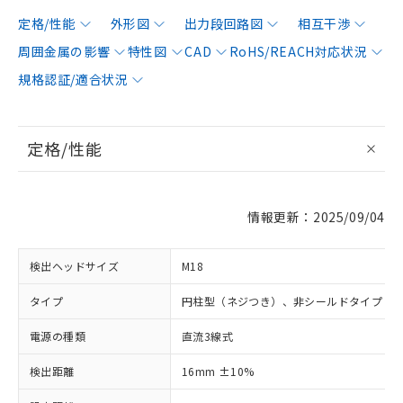
定格/性能
外形図
出力段回路図
相互干渉
周囲金属の影響
特性図
CAD
RoHS/REACH対応状況
規格認証/適合状況
定格/性能
情報更新：2025/09/04
検出ヘッドサイズ
M18
タイプ
円柱型（ネジつき）、非シールドタイプ
電源の種類
直流3線式
検出距離
16mm ±10%