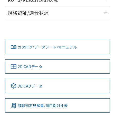
ドすることができます。
情報更新：2026/7/29
A: 200mm以上、B: 120mm以上
規格認証/適合状況
ログイン/会員登録
EU RoHS
注意事項・凡例
UL認証
CSA認証
CEマーキング
L: 21mm以上、φd: 70mm以上、D: 21mm以上、m: 48mm
以上、n: 70mm以上
Yes
Yes
Yes
金属埋め込み
対応状況
対応予定月
※1
※2
ダウンロードデータをご利用いただく前に、以下を必ずお読
みください。
カタログ/データシート/マニュアル
対応済み
ソフトウェアの使用条件
LR型式承認
DNV型式承認
BV型式承認
KR型式承
タイムチャート
（イギリス
（ノルウェー
（フランス
（韓国
船舶規格）
船舶規格）
船舶規格）
船舶規格
中国 RoHS
注意事項・凡例
2D CADデータ
No
No
No
No
l: 25mm以上、φd: 70mm以上、D: 25mm以上、m: 48mm
以上、n: 70mm以上
中国 RoHS表
※1 ※2
3D CADデータ
検出領域
この製品の規格認証/適合状況ページへ
Pb
Hg
Cd
Cr(VI)
その他の認証はこちらのページからご検索ください
該非判定見解書/項目別対比表
X
O
O
O