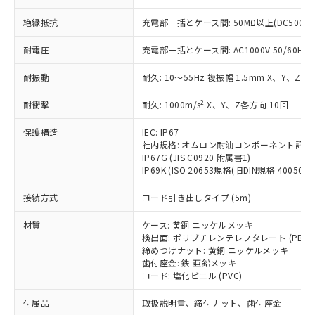
ことをご了承ください。
「－」：未確認です。当社販売部門へお問
むを得ず変更することがあります。
為替および外国貿易法に定める商品
在庫状況および標準価格照会結果は、
い合わせください。
絶縁抵抗
充電部一括とケース間: 50MΩ以上(DC500V
（以下｢規制貨物等」という）を輸出
記載している更新日時点での社内デー
*EU RoHS指令（10物質）：
または国外への提供する場合は、日本
記
タに基づき作成されるものであり、閲
説明
耐電圧
充電部一括とケース間: AC1000V 50/60Hz 1
鉛(Pb) 1000ppm以下、 水銀(Hg) 1000ppm以下、 カド
*中国RoHS10物質の基準値 (GB/T26572)：
国政府の輸出許可(または役務取引許
号
覧された時点での実際の在庫および標
ミウム(Cd) 100ppm以下、
Pb(鉛) :1000ppm、 Hg(水銀) : 1000ppm、 Cd(カドミウ
可)を取得するなどの必要な手続きを
六価クロム(Cr(Ⅵ)) 1000ppm以下、ポリ臭化ビフェニル
ム) : 100ppm、
準価格とは異なる場合があることをご
耐振動
耐久: 10～55Hz 複振幅 1.5mm X、Y、Z各
類(PBB) 1000ppm以下、ポリ臭化ジフェニルエーテル類
Cr(Ⅵ)(六価クロム) : 1000ppm、 PBBs(ポリ臭化ビフェ
とります。
了承ください。
(PBDE) 1000ppm以下、フタル酸ビス(2-エチルヘキシ
○
一定数以上の在庫あり
ニル類) : 1000ppm、 PBDEs(ポリ臭化ジフェニルエーテ
当社は規制貨物を破棄する場合は、完
ル) (DEHP)(別名：DOP) 1000ppm以下、フタル酸ブチ
2
耐衝撃
正式な納期状況および標準価格はお客
耐久: 1000m/s
X、Y、Z各方向 10回
ル類) : 1000ppm、
ルベンジル（BBP） 1000ppm以下、フタル酸ジブチル
全に破砕するなど、違法に輸出されな
DBP(フタル酸ジブチル) : 1000ppm、 DIBP(フタル酸ジ
様のお取引先、またはお客様担当のオ
（DBP） 1000ppm以下、フタル酸ジイソブチル
イソブチル) : 1000ppm、 BBP(フタル酸ブチルベンジ
△
一定数には満たないが在庫あり
いよう必要な手段を講じます。
保護構造
IEC: IP67
ムロン制御機器販売店・当社販売員に
(DIBP) 1000ppm以下
ル) : 1000ppm、
当社は貴社製品を、核兵器、ミサイ
社内規格: オムロン耐油コンポーネント評価
但し、RoHS指令で産業用監視および制御機器に対する
DEHP(フタル酸ビス(2-エチルヘキシル)) : 1000ppm
ご相談ください。
適用除外項目は除く。
IP67G (JIS C0920 附属書1)
ル、化学兵器、生物兵器またはその他
－
在庫なし(最新の在庫状況につ
オムロン制御機器販売店や当社販売拠
フタル酸エステル類の４物質については閾値を超える意
IP69K (ISO 20653規格(旧DIN規格 40050 PA
武器並びにこれらの製造装置等に一切
いては、お客様のお取引先、ま
図的な使用がないことを確認しています。
点は「
販売ネットワーク
」をご確認
※2 環境保護使用期限
使用いたしません。
たはお客様担当のオムロン制御
ください。
接続方式
コード引き出しタイプ (5m)
当社は、貴社製品を第三者に販売する
機器販売店・当社販売員にご確
在庫状況および標準価格結果を当社の
※2 対応予定月
「ｅ」：有害物質（10物質）のすべてが基
場合は、上記1、2および3の内容を当
認ください)
事前の承諾なく第三者に漏洩または開
材質
ケース: 黄銅 ニッケルメッキ
準値以下であることを示します。
該第三者に通知します。また当社は、
示しないようお願いします。
検出面: ポリブチレンテレフタレート (PBT)
部品在庫の切り替え状況などにより、予定
「10」：通常の使用状況下において有害物
販売先および販売に係わる関係者が違
締めつけナット: 黄銅 ニッケルメッキ
マイパーツ機能（部品リスト作成サー
空
受注生産機種、また在庫状況の
月が前後することがあります。
質が外部に漏えいし、環境に深刻な影響を
法に輸出するおそれがある場合は、取
歯付座金: 鉄 亜鉛メッキ
ビス）をご利用いただくには、I-Web
白
情報を公開していない機種
及ぼさない年数を意味します。
コード: 塩化ビニル (PVC)
り引きをいたしません。
メンバーズにご登録されている必要が
「－」：未確認です。当社販売部門へお問
あります。
付属品
取扱説明書、締付ナット、歯付座金
い合わせください。
お客様が当ウェブサイト上で当社にご