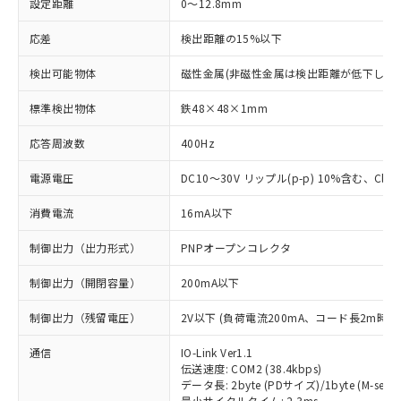
設定距離
0～12.8mm
応差
検出距離の15%以下
検出可能物体
磁性金属(非磁性金属は検出距離が低下します
標準検出物体
鉄48×48×1mm
応答周波数
400Hz
電源電圧
DC10～30V リップル(p-p) 10%含む、Class
消費電流
16mA以下
制御出力（出力形式）
PNPオープンコレクタ
制御出力（開閉容量）
200mA以下
制御出力（残留電圧）
2V以下 (負荷電流200mA、コード長2m時)
通信
IO-Link Ver1.1
伝送速度: COM2 (38.4kbps)
データ長: 2byte (PDサイズ)/1byte (M-seque
最小サイクルタイム: 2.3ms