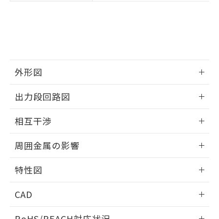
※3 非含有証明書ダウンロード
登録された部品リストについて、当社
および当社の共同利用者が、当社の製
下記の非含有証明書をダウンロードするこ
品・サービスに関するお客様との取
とができます。
合意する
キャンセル
引・商談に必要な範囲で利用すること
をご了承ください。
EU RoHS指令（10物質）の非含有証明書
※当社の共同利用者とは、
"個人情報
51物質の非含有証明書（当社基準）
の共同利用に関して"
の「1.共同利
外形図
※本証明書は発行日時点で非含有を証明す
用者の範囲」に記載されている法人を
るもので、過去に遡って非含有を証明する
情報更新：2025/09/04
指します。
出力段回路図
ものではありません。
また、RoHS指令のフタル酸エステル類４
外形図
情報更新：2025/09/04
物質の対応では、対応完了までの期間は出
相互干渉
荷製品に未対応品が混在することから備考
出力段回路図
欄に対応日を記載しておりました。
情報更新：2025/09/04
周囲金属の影響
既に当社にて対応品への在庫切替を完了
していることから、特段のことがない限
相互干渉
情報更新：2025/09/04
特性図
り、2022年1月12日より割愛しておりま
す。
周囲金属の影響
情報更新：2025/09/04
CAD
検出物体の大きさと材質による影響
ログイン/会員登録いただくと、CADデータをダウンロー
RoHS/REACH対応状況