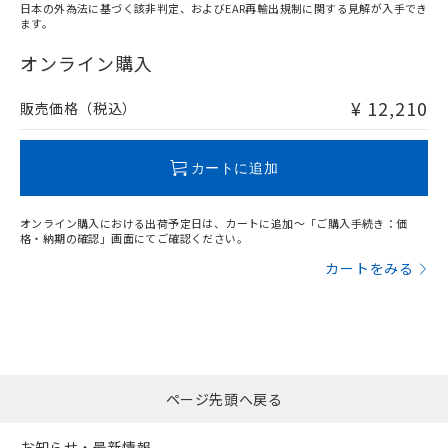
日本の外為法に基づく該非判定、およびEAR再輸出規制に関する見解が入手でき
ます。
"対応済み"や非含有の記載がされた商品であっても、流通
在庫等で未対応品が混在する可能性があります。
オンライン購入
非含有品が必要な際は、弊社営業部門もしくは販売店へお
問い合わせください。
¥ 12,210
販売価格（税込）
この製品のRoHS/REACH対応状況ページへ
カートに追加
オンライン購入における出荷予定日は、カートに追加～「ご購入手続き：価
格・納期の確認」画面にてご確認ください。
カートをみる
ページ先頭へ戻る
お知らせ・最新情報