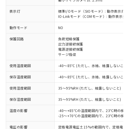
表示灯
標準I/Oモード（SIOモード）: 動作表示灯(
IO-Linkモード（COMモード）: 動作表示灯(
※1 対応状況
動作モード
NO
対応済み：EU RoHS指令（10物質）の
保護回路
負荷短絡保護
非含有に対応した製品が提供可能な商品で
出力逆接続保護
す。
電源逆接続保護
対応予定：EU RoHS指令（10物質）の非含
サージ吸収
ご利用条件
有に対応した製品に切り替える予定のある
使用温度範囲
-40～85℃ (ただし、氷結、結露しないこと)
商品です。
対応予定なし：EU RoHS指令（10物質）の
以下の条件をお読みいただき、同意のうえ
保存温度範囲
-40～85℃ (ただし、氷結、結露しないこと)
非含有に非対応の商品で、対応品を出す予
ご利用ください。
定はありません。
使用湿度範囲
35～95%RH (ただし、結露しないこと)
調査・確認中：EU RoHS指令（10物質）の
本サービスは、当社制御機器事業取扱
※1 中国RoHS○×表
非含有の対応状況を調査中または確認中の
保存湿度範囲
商品の当社在庫状況および標準価格
35～95%RH (ただし、結露しないこと)
商品です。
(税抜)を提供させていただくもので
「○」：最大均質材料含有率が中国RoHSの
非該当品：ライセンス料など無形物で、有
温度の影響
-40～+85℃の温度範囲内で、23℃時の検
す。
基準値以下であることを示します。
害物質有無と関係のない商品です。
-25～+70℃の温度範囲内で、23℃時の検
当社制御機器事業取扱商品の中には、
「×」：最大均質材料含有率が中国RoHSの
仕入先様の事情により、非含有部品として
本サービスの対象外となる商品もある
基準値を超えていることを示します。
いたものが、含有品と判明した場合などや
電圧の影響
定格電源電圧±15%の範囲内で、定格電源
当社は、これら貴社製品のうち、外国