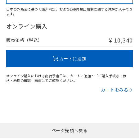
日本の外為法に基づく該非判定、およびEAR再輸出規制に関する見解が入手でき
ます。
"対応済み"や非含有の記載がされた商品であっても、流通
在庫等で未対応品が混在する可能性があります。
オンライン購入
非含有品が必要な際は、弊社営業部門もしくは販売店へお
問い合わせください。
¥ 10,340
販売価格（税込）
この製品のRoHS/REACH対応状況ページへ
カートに追加
オンライン購入における出荷予定日は、カートに追加～「ご購入手続き：価
格・納期の確認」画面にてご確認ください。
カートをみる
ページ先頭へ戻る