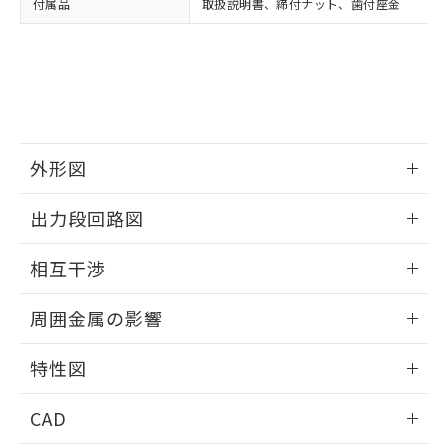
付属品
取扱説明書、締付ナット、歯付座金
お客様が当ウェブサイト上で当社にご
※3 非含有証明書ダウンロード
登録された部品リストについて、当社
および当社の共同利用者が、当社の製
下記の非含有証明書をダウンロードするこ
品・サービスに関するお客様との取
とができます。
合意する
キャンセル
引・商談に必要な範囲で利用すること
をご了承ください。
EU RoHS指令（10物質）の非含有証明書
※当社の共同利用者とは、
"個人情報
51物質の非含有証明書（当社基準）
の共同利用に関して"
の「1.共同利
外形図
※本証明書は発行日時点で非含有を証明す
用者の範囲」に記載されている法人を
るもので、過去に遡って非含有を証明する
指します。
情報更新：2025/09/04
ものではありません。
出力段回路図
また、RoHS指令のフタル酸エステル類４
外形図
物質の対応では、対応完了までの期間は出
情報更新：2025/09/04
相互干渉
荷製品に未対応品が混在することから備考
欄に対応日を記載しておりました。
出力段回路図
情報更新：2025/09/04
既に当社にて対応品への在庫切替を完了
周囲金属の影響
していることから、特段のことがない限
相互干渉
情報更新：2025/09/04
り、2022年1月12日より割愛しておりま
特性図
す。
周囲金属の影響
情報更新：2025/09/04
CAD