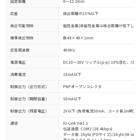
設定距離
0～12.2mm
応差
検出距離の15%以下
検出可能物体
磁性金属(非磁性金属は検出距離が低下します
標準検出物体
鉄48×48×1mm
応答周波数
400Hz
電源電圧
DC10～30V リップル(p-p) 10%含む、Class
消費電流
16mA以下
制御出力（出力形式）
PNPオープンコレクタ
制御出力（開閉容量）
50mA以下
制御出力（残留電圧）
2V以下 (負荷電流50mA、コード長2m時)
通信
IO-Link Ver1.1
伝送速度: COM2 (38.4kbps)
データ長: 2byte (PDサイズ)/1byte (M-seque
最小サイクルタイム: 2.3ms