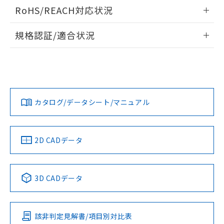
検出物体の大きさと材質による影響
ログイン/会員登録いただくと、CADデータをダウンロー
RoHS/REACH対応状況
ドすることができます。
情報更新：2026/7/29
A: 160mm以上、B: 120mm以上
規格認証/適合状況
ログイン/会員登録
EU RoHS
注意事項・凡例
UL認証
CSA認証
CEマーキング
L: 21mm以上、φd: 70mm以上、D: 21mm以上、m: 48mm
以上、n: 80mm以上
Yes
Yes
Yes
金属埋め込み
対応状況
対応予定月
※1
※2
ダウンロードデータをご利用いただく前に、以下を必ずお読
みください。
カタログ/データシート/マニュアル
対応済み
ソフトウェアの使用条件
LR型式承認
DNV型式承認
BV型式承認
KR型式承
タイムチャート
（イギリス
（ノルウェー
（フランス
（韓国
船舶規格）
船舶規格）
船舶規格）
船舶規格
中国 RoHS
注意事項・凡例
2D CADデータ
No
No
No
No
l: 25mm以上、φd: 70mm以上、D: 25mm以上、m: 48mm
以上、n: 80mm以上
中国 RoHS表
※1 ※2
検出領域
3D CADデータ
この製品の規格認証/適合状況ページへ
Pb
Hg
Cd
Cr(VI)
その他の認証はこちらのページからご検索ください
該非判定見解書/項目別対比表
X
O
O
O