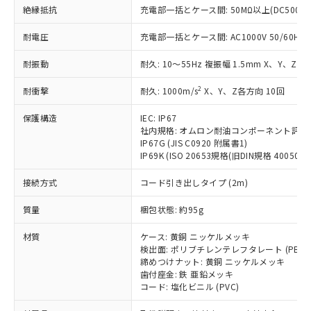
基準値を超えていることを示します。
いたものが、含有品と判明した場合などや
当社は、これら貴社製品のうち、外国
ことをご了承ください。
絶縁抵抗
充電部一括とケース間: 50MΩ以上(DC500V
「－」：未確認です。当社販売部門へお問
むを得ず変更することがあります。
為替および外国貿易法に定める商品
在庫状況および標準価格照会結果は、
い合わせください。
（以下｢規制貨物等」という）を輸出
耐電圧
充電部一括とケース間: AC1000V 50/60Hz 1
記載している更新日時点での社内デー
*EU RoHS指令（10物質）：
または国外への提供する場合は、日本
記
タに基づき作成されるものであり、閲
説明
鉛(Pb) 1000ppm以下、 水銀(Hg) 1000ppm以下、 カド
*中国RoHS10物質の基準値 (GB/T26572)：
国政府の輸出許可(または役務取引許
耐振動
耐久: 10～55Hz 複振幅 1.5mm X、Y、Z各
号
覧された時点での実際の在庫および標
ミウム(Cd) 100ppm以下、
Pb(鉛) :1000ppm、 Hg(水銀) : 1000ppm、 Cd(カドミウ
可)を取得するなどの必要な手続きを
六価クロム(Cr(Ⅵ)) 1000ppm以下、ポリ臭化ビフェニル
ム) : 100ppm、
準価格とは異なる場合があることをご
類(PBB) 1000ppm以下、ポリ臭化ジフェニルエーテル類
2
Cr(Ⅵ)(六価クロム) : 1000ppm、 PBBs(ポリ臭化ビフェ
耐衝撃
耐久: 1000m/s
X、Y、Z各方向 10回
とります。
了承ください。
(PBDE) 1000ppm以下、フタル酸ビス(2-エチルヘキシ
○
一定数以上の在庫あり
ニル類) : 1000ppm、 PBDEs(ポリ臭化ジフェニルエーテ
当社は規制貨物を破棄する場合は、完
ル) (DEHP)(別名：DOP) 1000ppm以下、フタル酸ブチ
正式な納期状況および標準価格はお客
ル類) : 1000ppm、
保護構造
IEC: IP67
ルベンジル（BBP） 1000ppm以下、フタル酸ジブチル
全に破砕するなど、違法に輸出されな
DBP(フタル酸ジブチル) : 1000ppm、 DIBP(フタル酸ジ
様のお取引先、またはお客様担当のオ
（DBP） 1000ppm以下、フタル酸ジイソブチル
社内規格: オムロン耐油コンポーネント評価
イソブチル) : 1000ppm、 BBP(フタル酸ブチルベンジ
△
一定数には満たないが在庫あり
いよう必要な手段を講じます。
ムロン制御機器販売店・当社販売員に
(DIBP) 1000ppm以下
ル) : 1000ppm、
IP67G (JIS C0920 附属書1)
当社は貴社製品を、核兵器、ミサイ
但し、RoHS指令で産業用監視および制御機器に対する
DEHP(フタル酸ビス(2-エチルヘキシル)) : 1000ppm
ご相談ください。
IP69K (ISO 20653規格(旧DIN規格 40050 PA
適用除外項目は除く。
ル、化学兵器、生物兵器またはその他
－
在庫なし(最新の在庫状況につ
オムロン制御機器販売店や当社販売拠
フタル酸エステル類の４物質については閾値を超える意
武器並びにこれらの製造装置等に一切
いては、お客様のお取引先、ま
図的な使用がないことを確認しています。
接続方式
コード引き出しタイプ (2m)
点は「
販売ネットワーク
」をご確認
※2 環境保護使用期限
使用いたしません。
たはお客様担当のオムロン制御
ください。
当社は、貴社製品を第三者に販売する
質量
梱包状態: 約95g
機器販売店・当社販売員にご確
在庫状況および標準価格結果を当社の
※2 対応予定月
「ｅ」：有害物質（10物質）のすべてが基
場合は、上記1、2および3の内容を当
認ください)
事前の承諾なく第三者に漏洩または開
準値以下であることを示します。
材質
ケース: 黄銅 ニッケルメッキ
該第三者に通知します。また当社は、
示しないようお願いします。
検出面: ポリブチレンテレフタレート (PBT)
部品在庫の切り替え状況などにより、予定
「10」：通常の使用状況下において有害物
販売先および販売に係わる関係者が違
マイパーツ機能（部品リスト作成サー
空
受注生産機種、また在庫状況の
締めつけナット: 黄銅 ニッケルメッキ
月が前後することがあります。
質が外部に漏えいし、環境に深刻な影響を
法に輸出するおそれがある場合は、取
ビス）をご利用いただくには、I-Web
白
情報を公開していない機種
歯付座金: 鉄 亜鉛メッキ
及ぼさない年数を意味します。
り引きをいたしません。
メンバーズにご登録されている必要が
コード: 塩化ビニル (PVC)
「－」：未確認です。当社販売部門へお問
あります。
い合わせください。