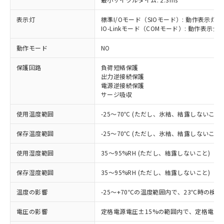
表示灯
標準I/Oモード（SIOモード）: 動作表示灯(
IO-Linkモード（COMモード）: 動作表示灯(
※1 対応状況
動作モード
NO
保護回路
負荷短絡保護
対応済み：EU RoHS指令（10物質）の
出力逆接続保護
非含有に対応した製品が提供可能な商品で
電源逆接続保護
す。
サージ吸収
対応予定：EU RoHS指令（10物質）の非含
ご利用条件
有に対応した製品に切り替える予定のある
使用温度範囲
-25～70℃ (ただし、氷結、結露しないこと)
商品です。
対応予定なし：EU RoHS指令（10物質）の
保存温度範囲
-25～70℃ (ただし、氷結、結露しないこと)
以下の条件をお読みいただき、同意のうえ
非含有に非対応の商品で、対応品を出す予
ご利用ください。
定はありません。
使用湿度範囲
35～95%RH (ただし、結露しないこと)
調査・確認中：EU RoHS指令（10物質）の
本サービスは、当社制御機器事業取扱
※1 中国RoHS○×表
保存湿度範囲
35～95%RH (ただし、結露しないこと)
非含有の対応状況を調査中または確認中の
商品の当社在庫状況および標準価格
商品です。
(税抜)を提供させていただくもので
温度の影響
-25～+70℃の温度範囲内で、23℃時の検
「○」：最大均質材料含有率が中国RoHSの
非該当品：ライセンス料など無形物で、有
す。
基準値以下であることを示します。
害物質有無と関係のない商品です。
当社制御機器事業取扱商品の中には、
電圧の影響
定格電源電圧±15%の範囲内で、定格電源
「×」：最大均質材料含有率が中国RoHSの
仕入先様の事情により、非含有部品として
本サービスの対象外となる商品もある