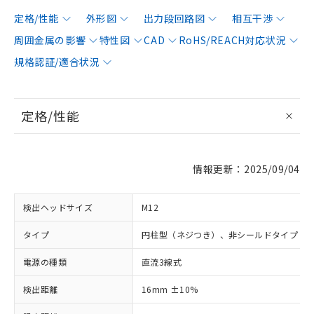
定格/性能
外形図
出力段回路図
相互干渉
周囲金属の影響
特性図
CAD
RoHS/REACH対応状況
規格認証/適合状況
定格/性能
情報更新：2025/09/04
検出ヘッドサイズ
M12
タイプ
円柱型（ネジつき）、非シールドタイプ
電源の種類
直流3線式
検出距離
16mm ±10%