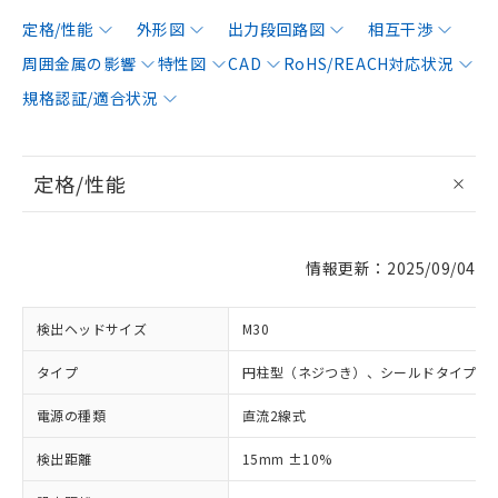
定格/性能
外形図
出力段回路図
相互干渉
周囲金属の影響
特性図
CAD
RoHS/REACH対応状況
規格認証/適合状況
定格/性能
情報更新：2025/09/04
検出ヘッドサイズ
M30
タイプ
円柱型（ネジつき）、シールドタイプ
電源の種類
直流2線式
検出距離
15mm ±10%