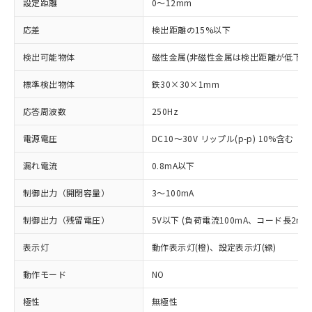
設定距離
0～12mm
応差
検出距離の15%以下
検出可能物体
磁性金属(非磁性金属は検出距離が低下し
標準検出物体
鉄30×30×1mm
応答周波数
250Hz
電源電圧
DC10～30V リップル(p-p) 10%含む
漏れ電流
0.8mA以下
制御出力（開閉容量）
3～100mA
制御出力（残留電圧）
5V以下 (負荷電流100mA、コード長2m時
表示灯
動作表示灯(橙)、設定表示灯(緑)
動作モード
NO
極性
無極性