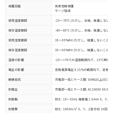
※1 対応状況
保護回路
負荷短絡保護
サージ吸収
対応済み：EU RoHS指令（10物質）の
非含有に対応した製品が提供可能な商品で
使用温度範囲
-25～70℃ (ただし、氷結、結露しないこ
す。
対応予定：EU RoHS指令（10物質）の非含
ご利用条件
保存温度範囲
-40～85℃ (ただし、氷結、結露しないこ
有に対応した製品に切り替える予定のある
商品です。
使用湿度範囲
35～95%RH (ただし、結露しないこと)
対応予定なし：EU RoHS指令（10物質）の
以下の条件をお読みいただき、同意のうえ
非含有に非対応の商品で、対応品を出す予
保存湿度範囲
35～95%RH (ただし、結露しないこと)
ご利用ください。
定はありません。
調査・確認中：EU RoHS指令（10物質）の
温度の影響
-25～+70℃の温度範囲内で、23℃時の
本サービスは、当社制御機器事業取扱
※1 中国RoHS○×表
非含有の対応状況を調査中または確認中の
商品の当社在庫状況および標準価格
商品です。
電圧の影響
定格電源電圧±15%の範囲内で、定格電
(税抜)を提供させていただくもので
「○」：最大均質材料含有率が中国RoHSの
非該当品：ライセンス料など無形物で、有
す。
基準値以下であることを示します。
絶縁抵抗
充電部一括とケース間: 50MΩ以上(DC50
害物質有無と関係のない商品です。
当社制御機器事業取扱商品の中には、
「×」：最大均質材料含有率が中国RoHSの
仕入先様の事情により、非含有部品として
本サービスの対象外となる商品もある
耐電圧
充電部一括とケース間: AC1000V 50/60Hz
基準値を超えていることを示します。
いたものが、含有品と判明した場合などや
当社は、これら貴社製品のうち、外国
ことをご了承ください。
「－」：未確認です。当社販売部門へお問
むを得ず変更することがあります。
為替および外国貿易法に定める商品
在庫状況および標準価格照会結果は、
耐振動
耐久: 10～55Hz 複振幅 1.5mm X、Y、
い合わせください。
（以下｢規制貨物等」という）を輸出
記載している更新日時点での社内デー
*EU RoHS指令（10物質）：
または国外への提供する場合は、日本
記
タに基づき作成されるものであり、閲
説明
2
耐衝撃
耐久: 1000m/s
X、Y、Z各方向 10回
鉛(Pb) 1000ppm以下、 水銀(Hg) 1000ppm以下、 カド
*中国RoHS10物質の基準値 (GB/T26572)：
国政府の輸出許可(または役務取引許