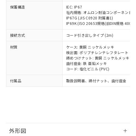
号
覧された時点での実際の在庫および標
ミウム(Cd) 100ppm以下、
Pb(鉛) :1000ppm、 Hg(水銀) : 1000ppm、 Cd(カドミウ
可)を取得するなどの必要な手続きを
六価クロム(Cr(Ⅵ)) 1000ppm以下、ポリ臭化ビフェニル
ム) : 100ppm、
保護構造
IEC: IP67
準価格とは異なる場合があることをご
類(PBB) 1000ppm以下、ポリ臭化ジフェニルエーテル類
Cr(Ⅵ)(六価クロム) : 1000ppm、 PBBs(ポリ臭化ビフェ
とります。
社内規格: オムロン耐油コンポーネント評
了承ください。
(PBDE) 1000ppm以下、フタル酸ビス(2-エチルヘキシ
○
一定数以上の在庫あり
ニル類) : 1000ppm、 PBDEs(ポリ臭化ジフェニルエーテ
IP67G (JIS C0920 附属書1)
当社は規制貨物を破棄する場合は、完
ル) (DEHP)(別名：DOP) 1000ppm以下、フタル酸ブチ
正式な納期状況および標準価格はお客
ル類) : 1000ppm、
IP69K (ISO 20653規格(旧DIN規格 40050 
ルベンジル（BBP） 1000ppm以下、フタル酸ジブチル
全に破砕するなど、違法に輸出されな
DBP(フタル酸ジブチル) : 1000ppm、 DIBP(フタル酸ジ
様のお取引先、またはお客様担当のオ
（DBP） 1000ppm以下、フタル酸ジイソブチル
イソブチル) : 1000ppm、 BBP(フタル酸ブチルベンジ
△
一定数には満たないが在庫あり
いよう必要な手段を講じます。
ムロン制御機器販売店・当社販売員に
(DIBP) 1000ppm以下
ル) : 1000ppm、
接続方式
コード引き出しタイプ (2m)
当社は貴社製品を、核兵器、ミサイ
但し、RoHS指令で産業用監視および制御機器に対する
DEHP(フタル酸ビス(2-エチルヘキシル)) : 1000ppm
ご相談ください。
適用除外項目は除く。
ル、化学兵器、生物兵器またはその他
－
在庫なし(最新の在庫状況につ
オムロン制御機器販売店や当社販売拠
フタル酸エステル類の４物質については閾値を超える意
材質
ケース: 黄銅 ニッケルメッキ
武器並びにこれらの製造装置等に一切
いては、お客様のお取引先、ま
図的な使用がないことを確認しています。
点は「
販売ネットワーク
」をご確認
検出面: ポリブチレンテレフタレート (PB
※2 環境保護使用期限
使用いたしません。
たはお客様担当のオムロン制御
締めつけナット: 黄銅 ニッケルメッキ
ください。
当社は、貴社製品を第三者に販売する
歯付座金: 鉄 亜鉛メッキ
機器販売店・当社販売員にご確
在庫状況および標準価格結果を当社の
※2 対応予定月
「ｅ」：有害物質（10物質）のすべてが基
コード: 塩化ビニル (PVC)
場合は、上記1、2および3の内容を当
認ください)
事前の承諾なく第三者に漏洩または開
準値以下であることを示します。
該第三者に通知します。また当社は、
示しないようお願いします。
付属品
取扱説明書、締付ナット、歯付座金
部品在庫の切り替え状況などにより、予定
「10」：通常の使用状況下において有害物
販売先および販売に係わる関係者が違
マイパーツ機能（部品リスト作成サー
空
受注生産機種、また在庫状況の
月が前後することがあります。
質が外部に漏えいし、環境に深刻な影響を
法に輸出するおそれがある場合は、取
ビス）をご利用いただくには、I-Web
白
情報を公開していない機種
及ぼさない年数を意味します。
り引きをいたしません。
メンバーズにご登録されている必要が
「－」：未確認です。当社販売部門へお問
あります。
い合わせください。
お客様が当ウェブサイト上で当社にご
※3 非含有証明書ダウンロード
登録された部品リストについて、当社
および当社の共同利用者が、当社の製
下記の非含有証明書をダウンロードするこ
品・サービスに関するお客様との取
外形図
とができます。
合意する
キャンセル
引・商談に必要な範囲で利用すること