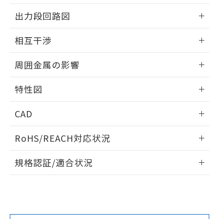
情報更新：2025/09/04
をご了承ください。
出力段回路図
EU RoHS指令（10物質）の非含有証明書
※当社の共同利用者とは、
"個人情報
51物質の非含有証明書（当社基準）
の共同利用に関して"
の「1.共同利
外形図
情報更新：2025/09/04
※本証明書は発行日時点で非含有を証明す
相互干渉
用者の範囲」に記載されている法人を
るもので、過去に遡って非含有を証明する
指します。
出力段回路図
ものではありません。
情報更新：2025/09/04
周囲金属の影響
また、RoHS指令のフタル酸エステル類４
物質の対応では、対応完了までの期間は出
相互干渉
情報更新：2025/09/04
荷製品に未対応品が混在することから備考
特性図
欄に対応日を記載しておりました。
周囲金属の影響
情報更新：2025/09/04
既に当社にて対応品への在庫切替を完了
CAD
していることから、特段のことがない限
り、2022年1月12日より割愛しておりま
検出物体の大きさと材質による影響
ログイン/会員登録いただくと、CADデータをダウンロー
RoHS/REACH対応状況
す。
ドすることができます。
情報更新：2026/7/29
A: 110mm以上、B: 90mm以上
規格認証/適合状況
ログイン/会員登録
EU RoHS
注意事項・凡例
UL認証
CSA認証
CEマーキング
L: 0mm以上、φd: 45mm以上、D: 0mm以上、m: 45mm以
上、n: 45mm以上
Yes
Yes
Yes
金属埋め込み
対応状況
対応予定月
※1
※2
ダウンロードデータをご利用いただく前に、以下を必ずお読
タイムチャート