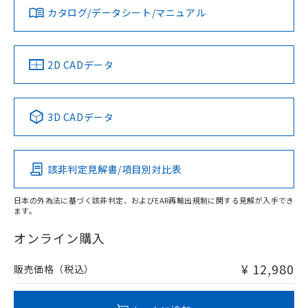
みください。
カタログ/データシート/マニュアル
対応済み
ソフトウェアの使用条件
LR型式承認
DNV型式承認
BV型式承認
KR型式承
（イギリス
（ノルウェー
（フランス
（韓国
船舶規格）
船舶規格）
船舶規格）
船舶規格
中国 RoHS
注意事項・凡例
2D CADデータ
No
No
No
No
l: 6mm以上、φd: 45mm以上、D: 6mm以上、m: 45mm以
上、n: 45mm以上
中国 RoHS表
※1 ※2
3D CADデータ
この製品の規格認証/適合状況ページへ
Pb
Hg
Cd
Cr(VI)
その他の認証はこちらのページからご検索ください
該非判定見解書/項目別対比表
X
O
O
O
検出領域
日本の外為法に基づく該非判定、およびEAR再輸出規制に関する見解が入手でき
ます。
"対応済み"や非含有の記載がされた商品であっても、流通
在庫等で未対応品が混在する可能性があります。
オンライン購入
非含有品が必要な際は、弊社営業部門もしくは販売店へお
問い合わせください。
¥ 12,980
販売価格（税込）
この製品のRoHS/REACH対応状況ページへ