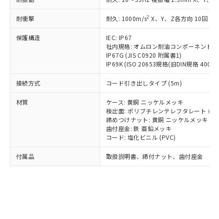
*EU RoHS指令（10物質）：
または国外への提供する場合は、日本
記
タに基づき作成されるものであり、閲
説明
鉛(Pb) 1000ppm以下、 水銀(Hg) 1000ppm以下、 カド
*中国RoHS10物質の基準値 (GB/T26572)：
国政府の輸出許可(または役務取引許
号
覧された時点での実際の在庫および標
ミウム(Cd) 100ppm以下、
Pb(鉛) :1000ppm、 Hg(水銀) : 1000ppm、 Cd(カドミウ
2
耐衝撃
耐久: 1000m/s
X、Y、Z各方向 10回
可)を取得するなどの必要な手続きを
六価クロム(Cr(Ⅵ)) 1000ppm以下、ポリ臭化ビフェニル
ム) : 100ppm、
準価格とは異なる場合があることをご
類(PBB) 1000ppm以下、ポリ臭化ジフェニルエーテル類
Cr(Ⅵ)(六価クロム) : 1000ppm、 PBBs(ポリ臭化ビフェ
とります。
了承ください。
(PBDE) 1000ppm以下、フタル酸ビス(2-エチルヘキシ
保護構造
IEC: IP67
○
一定数以上の在庫あり
ニル類) : 1000ppm、 PBDEs(ポリ臭化ジフェニルエーテ
当社は規制貨物を破棄する場合は、完
ル) (DEHP)(別名：DOP) 1000ppm以下、フタル酸ブチ
正式な納期状況および標準価格はお客
ル類) : 1000ppm、
社内規格: オムロン耐油コンポーネント評
ルベンジル（BBP） 1000ppm以下、フタル酸ジブチル
全に破砕するなど、違法に輸出されな
DBP(フタル酸ジブチル) : 1000ppm、 DIBP(フタル酸ジ
IP67G (JIS C0920 附属書1)
様のお取引先、またはお客様担当のオ
（DBP） 1000ppm以下、フタル酸ジイソブチル
イソブチル) : 1000ppm、 BBP(フタル酸ブチルベンジ
△
一定数には満たないが在庫あり
いよう必要な手段を講じます。
IP69K (ISO 20653規格(旧DIN規格 40050 
ムロン制御機器販売店・当社販売員に
(DIBP) 1000ppm以下
ル) : 1000ppm、
当社は貴社製品を、核兵器、ミサイ
但し、RoHS指令で産業用監視および制御機器に対する
DEHP(フタル酸ビス(2-エチルヘキシル)) : 1000ppm
ご相談ください。
適用除外項目は除く。
接続方式
コード引き出しタイプ (5m)
ル、化学兵器、生物兵器またはその他
－
在庫なし(最新の在庫状況につ
オムロン制御機器販売店や当社販売拠
フタル酸エステル類の４物質については閾値を超える意
武器並びにこれらの製造装置等に一切
いては、お客様のお取引先、ま
図的な使用がないことを確認しています。
点は「
販売ネットワーク
」をご確認
材質
ケース: 黄銅 ニッケルメッキ
※2 環境保護使用期限
使用いたしません。
たはお客様担当のオムロン制御
ください。
検出面: ポリブチレンテレフタレート (PB
当社は、貴社製品を第三者に販売する
機器販売店・当社販売員にご確
在庫状況および標準価格結果を当社の
締めつけナット: 黄銅 ニッケルメッキ
※2 対応予定月
「ｅ」：有害物質（10物質）のすべてが基
場合は、上記1、2および3の内容を当
認ください)
事前の承諾なく第三者に漏洩または開
歯付座金: 鉄 亜鉛メッキ
準値以下であることを示します。
該第三者に通知します。また当社は、
コード: 塩化ビニル (PVC)
示しないようお願いします。
部品在庫の切り替え状況などにより、予定
「10」：通常の使用状況下において有害物
販売先および販売に係わる関係者が違
マイパーツ機能（部品リスト作成サー
空
受注生産機種、また在庫状況の
月が前後することがあります。
質が外部に漏えいし、環境に深刻な影響を
法に輸出するおそれがある場合は、取
付属品
取扱説明書、締付ナット、歯付座金
ビス）をご利用いただくには、I-Web
白
情報を公開していない機種
及ぼさない年数を意味します。
り引きをいたしません。
メンバーズにご登録されている必要が
「－」：未確認です。当社販売部門へお問
あります。
い合わせください。
お客様が当ウェブサイト上で当社にご
※3 非含有証明書ダウンロード
登録された部品リストについて、当社
および当社の共同利用者が、当社の製
下記の非含有証明書をダウンロードするこ