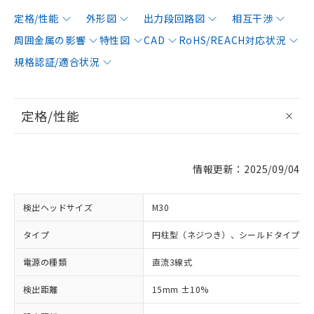
定格/性能
外形図
出力段回路図
相互干渉
周囲金属の影響
特性図
CAD
RoHS/REACH対応状況
規格認証/適合状況
定格/性能
情報更新：2025/09/04
検出ヘッドサイズ
M30
タイプ
円柱型（ネジつき）、シールドタイプ
電源の種類
直流3線式
検出距離
15mm ±10%