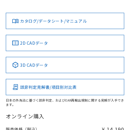
上、n: 45mm以上
Yes
Yes
Yes
金属埋め込み
対応状況
対応予定月
※1
※2
ダウンロードデータをご利用いただく前に、以下を必ずお読
タイムチャート
みください。
カタログ/データシート/マニュアル
対応済み
ソフトウェアの使用条件
LR型式承認
DNV型式承認
BV型式承認
KR型式承
（イギリス
（ノルウェー
（フランス
（韓国
船舶規格）
船舶規格）
船舶規格）
船舶規格
中国 RoHS
注意事項・凡例
2D CADデータ
No
No
No
No
l: 6mm以上、φd: 45mm以上、D: 6mm以上、m: 45mm以
上、n: 45mm以上
中国 RoHS表
※1 ※2
検出領域
3D CADデータ
この製品の規格認証/適合状況ページへ
Pb
Hg
Cd
Cr(VI)
その他の認証はこちらのページからご検索ください
該非判定見解書/項目別対比表
X
O
O
O
日本の外為法に基づく該非判定、およびEAR再輸出規制に関する見解が入手でき
ます。
"対応済み"や非含有の記載がされた商品であっても、流通
在庫等で未対応品が混在する可能性があります。
オンライン購入
非含有品が必要な際は、弊社営業部門もしくは販売店へお
問い合わせください。
¥ 14,190
販売価格（税込）