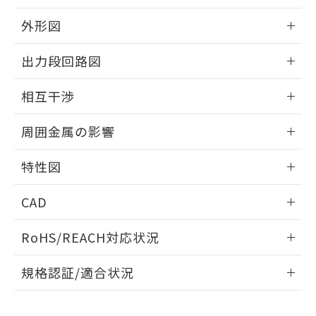
品・サービスに関するお客様との取
とができます。
合意する
キャンセル
引・商談に必要な範囲で利用すること
外形図
をご了承ください。
EU RoHS指令（10物質）の非含有証明書
※当社の共同利用者とは、
"個人情報
情報更新：2025/09/04
51物質の非含有証明書（当社基準）
出力段回路図
の共同利用に関して"
の「1.共同利
※本証明書は発行日時点で非含有を証明す
用者の範囲」に記載されている法人を
外形図
るもので、過去に遡って非含有を証明する
情報更新：2025/09/04
指します。
相互干渉
ものではありません。
また、RoHS指令のフタル酸エステル類４
出力段回路図
情報更新：2025/09/04
周囲金属の影響
物質の対応では、対応完了までの期間は出
荷製品に未対応品が混在することから備考
相互干渉
情報更新：2025/09/04
欄に対応日を記載しておりました。
特性図
既に当社にて対応品への在庫切替を完了
周囲金属の影響
していることから、特段のことがない限
情報更新：2025/09/04
CAD
り、2022年1月12日より割愛しておりま
す。
検出物体の大きさと材質による影響
ログイン/会員登録いただくと、CADデータをダウンロー
RoHS/REACH対応状況
ドすることができます。
情報更新：2026/7/29
A: 110mm以上、B: 90mm以上
規格認証/適合状況
ログイン/会員登録
EU RoHS
注意事項・凡例
UL認証
CSA認証
CEマーキング
L: 0mm以上、φd: 45mm以上、D: 0mm以上、m: 45mm以