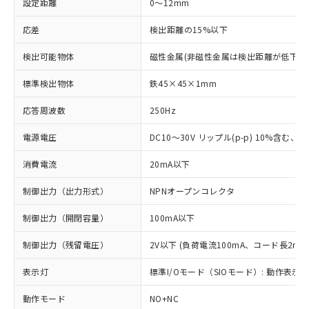
設定距離
0～12mm
応差
検出距離の15%以下
検出可能物体
磁性金属(非磁性金属は検出距離が低下し
標準検出物体
鉄45×45×1mm
応答周波数
250Hz
電源電圧
DC10～30V リップル(p-p) 10%含む、Cla
消費電流
20mA以下
制御出力（出力形式）
NPNオープンコレクタ
制御出力（開閉容量）
100mA以下
制御出力（残留電圧）
2V以下 (負荷電流100mA、コード長2m時
表示灯
標準I/Oモード（SIOモード）: 動作表示灯
動作モード
NO+NC