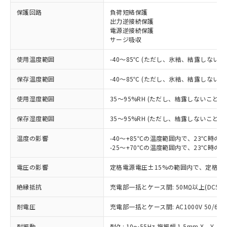
保護回路
負荷短絡保護
※1 対応状況
出力逆接続保護
電源逆接続保護
対応済み：EU RoHS指令（10物質）の
サージ吸収
非含有に対応した製品が提供可能な商品で
す。
使用温度範囲
-40～85℃ (ただし、氷結、結露しないこ
対応予定：EU RoHS指令（10物質）の非含
ご利用条件
有に対応した製品に切り替える予定のある
保存温度範囲
-40～85℃ (ただし、氷結、結露しないこ
商品です。
使用湿度範囲
35～95%RH (ただし、結露しないこと)
対応予定なし：EU RoHS指令（10物質）の
以下の条件をお読みいただき、同意のうえ
非含有に非対応の商品で、対応品を出す予
ご利用ください。
保存湿度範囲
35～95%RH (ただし、結露しないこと)
定はありません。
調査・確認中：EU RoHS指令（10物質）の
本サービスは、当社制御機器事業取扱
温度の影響
-40～+85℃の温度範囲内で、23℃時の
※1 中国RoHS○×表
非含有の対応状況を調査中または確認中の
商品の当社在庫状況および標準価格
-25～+70℃の温度範囲内で、23℃時の
商品です。
(税抜)を提供させていただくもので
「○」：最大均質材料含有率が中国RoHSの
非該当品：ライセンス料など無形物で、有
電圧の影響
定格電源電圧±15%の範囲内で、定格電
す。
基準値以下であることを示します。
害物質有無と関係のない商品です。
当社制御機器事業取扱商品の中には、
「×」：最大均質材料含有率が中国RoHSの
仕入先様の事情により、非含有部品として
絶縁抵抗
充電部一括とケース間: 50MΩ以上(DC50
本サービスの対象外となる商品もある
基準値を超えていることを示します。
いたものが、含有品と判明した場合などや
当社は、これら貴社製品のうち、外国
ことをご了承ください。
「－」：未確認です。当社販売部門へお問
むを得ず変更することがあります。
耐電圧
充電部一括とケース間: AC1000V 50/60Hz
為替および外国貿易法に定める商品
在庫状況および標準価格照会結果は、
い合わせください。
（以下｢規制貨物等」という）を輸出
記載している更新日時点での社内デー
耐振動
耐久: 10～55Hz 複振幅 1.5mm X、Y、Z