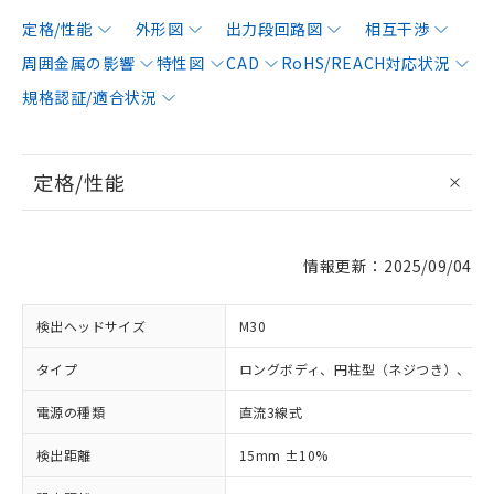
定格/性能
外形図
出力段回路図
相互干渉
周囲金属の影響
特性図
CAD
RoHS/REACH対応状況
規格認証/適合状況
定格/性能
情報更新：2025/09/04
検出ヘッドサイズ
M30
タイプ
ロングボディ、円柱型（ネジつき）、シ
電源の種類
直流3線式
検出距離
15mm ±10%