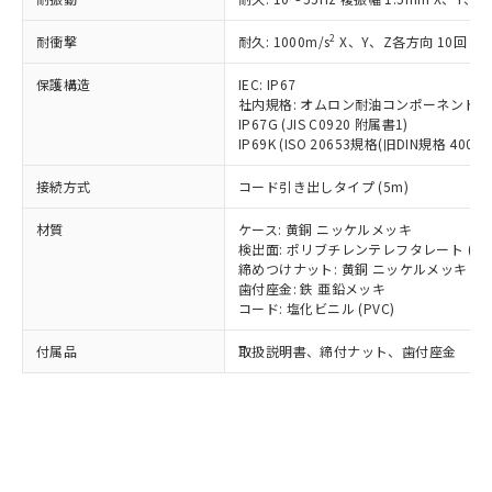
*EU RoHS指令（10物質）：
または国外への提供する場合は、日本
記
タに基づき作成されるものであり、閲
説明
鉛(Pb) 1000ppm以下、 水銀(Hg) 1000ppm以下、 カド
*中国RoHS10物質の基準値 (GB/T26572)：
国政府の輸出許可(または役務取引許
号
覧された時点での実際の在庫および標
ミウム(Cd) 100ppm以下、
Pb(鉛) :1000ppm、 Hg(水銀) : 1000ppm、 Cd(カドミウ
2
耐衝撃
耐久: 1000m/s
X、Y、Z各方向 10回
可)を取得するなどの必要な手続きを
六価クロム(Cr(Ⅵ)) 1000ppm以下、ポリ臭化ビフェニル
ム) : 100ppm、
準価格とは異なる場合があることをご
類(PBB) 1000ppm以下、ポリ臭化ジフェニルエーテル類
Cr(Ⅵ)(六価クロム) : 1000ppm、 PBBs(ポリ臭化ビフェ
とります。
了承ください。
(PBDE) 1000ppm以下、フタル酸ビス(2-エチルヘキシ
保護構造
IEC: IP67
○
一定数以上の在庫あり
ニル類) : 1000ppm、 PBDEs(ポリ臭化ジフェニルエーテ
当社は規制貨物を破棄する場合は、完
ル) (DEHP)(別名：DOP) 1000ppm以下、フタル酸ブチ
正式な納期状況および標準価格はお客
ル類) : 1000ppm、
社内規格: オムロン耐油コンポーネント評
ルベンジル（BBP） 1000ppm以下、フタル酸ジブチル
全に破砕するなど、違法に輸出されな
DBP(フタル酸ジブチル) : 1000ppm、 DIBP(フタル酸ジ
IP67G (JIS C0920 附属書1)
様のお取引先、またはお客様担当のオ
（DBP） 1000ppm以下、フタル酸ジイソブチル
イソブチル) : 1000ppm、 BBP(フタル酸ブチルベンジ
△
一定数には満たないが在庫あり
いよう必要な手段を講じます。
IP69K (ISO 20653規格(旧DIN規格 40050 
ムロン制御機器販売店・当社販売員に
(DIBP) 1000ppm以下
ル) : 1000ppm、
当社は貴社製品を、核兵器、ミサイ
但し、RoHS指令で産業用監視および制御機器に対する
DEHP(フタル酸ビス(2-エチルヘキシル)) : 1000ppm
ご相談ください。
適用除外項目は除く。
接続方式
コード引き出しタイプ (5m)
ル、化学兵器、生物兵器またはその他
－
在庫なし(最新の在庫状況につ
オムロン制御機器販売店や当社販売拠
フタル酸エステル類の４物質については閾値を超える意
武器並びにこれらの製造装置等に一切
いては、お客様のお取引先、ま
図的な使用がないことを確認しています。
点は「
販売ネットワーク
」をご確認
材質
ケース: 黄銅 ニッケルメッキ
※2 環境保護使用期限
使用いたしません。
たはお客様担当のオムロン制御
ください。
検出面: ポリブチレンテレフタレート (PB
当社は、貴社製品を第三者に販売する
機器販売店・当社販売員にご確
在庫状況および標準価格結果を当社の
締めつけナット: 黄銅 ニッケルメッキ
※2 対応予定月
「ｅ」：有害物質（10物質）のすべてが基
場合は、上記1、2および3の内容を当
認ください)
事前の承諾なく第三者に漏洩または開
歯付座金: 鉄 亜鉛メッキ
準値以下であることを示します。
該第三者に通知します。また当社は、
コード: 塩化ビニル (PVC)
示しないようお願いします。
部品在庫の切り替え状況などにより、予定
「10」：通常の使用状況下において有害物
販売先および販売に係わる関係者が違
マイパーツ機能（部品リスト作成サー
空
受注生産機種、また在庫状況の
月が前後することがあります。
質が外部に漏えいし、環境に深刻な影響を
法に輸出するおそれがある場合は、取
付属品
取扱説明書、締付ナット、歯付座金
ビス）をご利用いただくには、I-Web
白
情報を公開していない機種
及ぼさない年数を意味します。
り引きをいたしません。
メンバーズにご登録されている必要が
「－」：未確認です。当社販売部門へお問
あります。
い合わせください。
お客様が当ウェブサイト上で当社にご
※3 非含有証明書ダウンロード
登録された部品リストについて、当社
および当社の共同利用者が、当社の製
下記の非含有証明書をダウンロードするこ