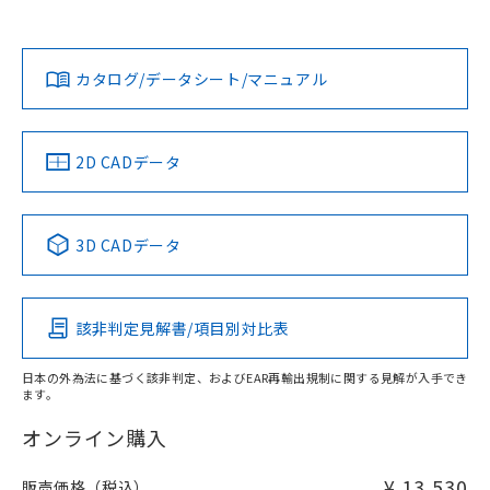
上、n: 45mm以上
Yes
Yes
Yes
金属埋め込み
対応状況
対応予定月
※1
※2
ダウンロードデータをご利用いただく前に、以下を必ずお読
タイムチャート
みください。
カタログ/データシート/マニュアル
対応済み
ソフトウェアの使用条件
LR型式承認
DNV型式承認
BV型式承認
KR型式承
（イギリス
（ノルウェー
（フランス
（韓国
船舶規格）
船舶規格）
船舶規格）
船舶規格
中国 RoHS
注意事項・凡例
2D CADデータ
No
No
No
No
l: 6mm以上、φd: 45mm以上、D: 6mm以上、m: 45mm以
上、n: 45mm以上
中国 RoHS表
※1 ※2
検出領域
3D CADデータ
この製品の規格認証/適合状況ページへ
Pb
Hg
Cd
Cr(VI)
その他の認証はこちらのページからご検索ください
該非判定見解書/項目別対比表
X
O
O
O
日本の外為法に基づく該非判定、およびEAR再輸出規制に関する見解が入手でき
ます。
"対応済み"や非含有の記載がされた商品であっても、流通
在庫等で未対応品が混在する可能性があります。
オンライン購入
非含有品が必要な際は、弊社営業部門もしくは販売店へお
問い合わせください。
¥ 13,530
販売価格（税込）