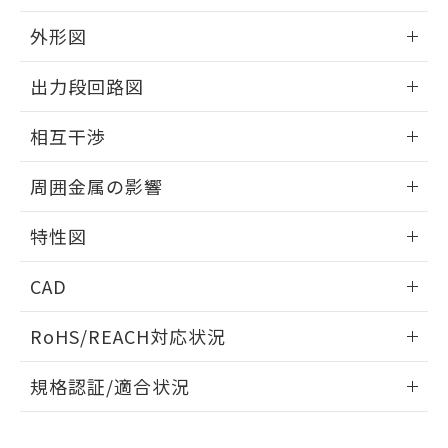
品・サービスに関するお客様との取
とができます。
合意する
キャンセル
引・商談に必要な範囲で利用すること
外形図
をご了承ください。
EU RoHS指令（10物質）の非含有証明書
※当社の共同利用者とは、
"個人情報
情報更新：2025/09/04
51物質の非含有証明書（当社基準）
出力段回路図
の共同利用に関して"
の「1.共同利
※本証明書は発行日時点で非含有を証明す
用者の範囲」に記載されている法人を
外形図
るもので、過去に遡って非含有を証明する
情報更新：2025/09/04
指します。
相互干渉
ものではありません。
また、RoHS指令のフタル酸エステル類４
出力段回路図
情報更新：2025/09/04
周囲金属の影響
物質の対応では、対応完了までの期間は出
荷製品に未対応品が混在することから備考
相互干渉
情報更新：2025/09/04
欄に対応日を記載しておりました。
特性図
既に当社にて対応品への在庫切替を完了
周囲金属の影響
していることから、特段のことがない限
情報更新：2025/09/04
CAD
り、2022年1月12日より割愛しておりま
す。
検出物体の大きさと材質による影響
ログイン/会員登録いただくと、CADデータをダウンロー
RoHS/REACH対応状況
ドすることができます。
情報更新：2026/7/29
A: 110mm以上、B: 90mm以上
規格認証/適合状況
ログイン/会員登録
EU RoHS
注意事項・凡例
UL認証
CSA認証
CEマーキング
L: 0mm以上、φd: 45mm以上、D: 0mm以上、m: 45mm以