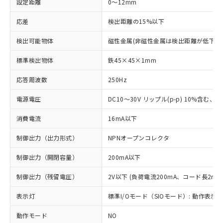
設定距離
0～12mm
応差
検出距離の15%以下
検出可能物体
磁性金属(非磁性金属は検出距離が低下し
標準検出物体
鉄45×45×1mm
応答周波数
250Hz
電源電圧
DC10～30V リップル(p-p) 10%含む、Cla
消費電流
16mA以下
制御出力（出力形式）
NPNオープンコレクタ
制御出力（開閉容量）
200mA以下
制御出力（残留電圧）
2V以下 (負荷電流200mA、コード長2m時
表示灯
標準I/Oモード（SIOモード）: 動作表示灯
動作モード
NO