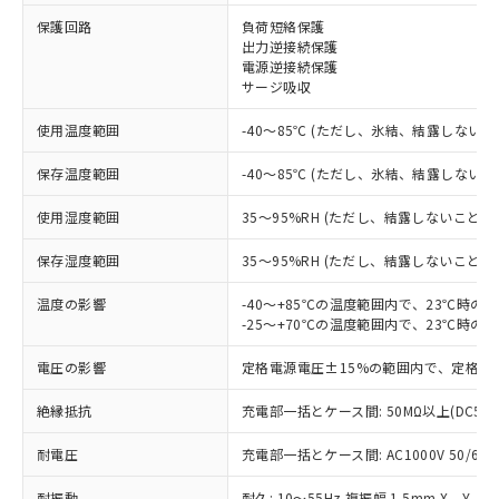
保護回路
負荷短絡保護
※1 対応状況
出力逆接続保護
電源逆接続保護
対応済み：EU RoHS指令（10物質）の
サージ吸収
非含有に対応した製品が提供可能な商品で
す。
使用温度範囲
-40～85℃ (ただし、氷結、結露しないこ
対応予定：EU RoHS指令（10物質）の非含
ご利用条件
有に対応した製品に切り替える予定のある
保存温度範囲
-40～85℃ (ただし、氷結、結露しないこ
商品です。
使用湿度範囲
35～95%RH (ただし、結露しないこと)
対応予定なし：EU RoHS指令（10物質）の
以下の条件をお読みいただき、同意のうえ
非含有に非対応の商品で、対応品を出す予
ご利用ください。
保存湿度範囲
35～95%RH (ただし、結露しないこと)
定はありません。
調査・確認中：EU RoHS指令（10物質）の
本サービスは、当社制御機器事業取扱
温度の影響
-40～+85℃の温度範囲内で、23℃時の
※1 中国RoHS○×表
非含有の対応状況を調査中または確認中の
商品の当社在庫状況および標準価格
-25～+70℃の温度範囲内で、23℃時の
商品です。
(税抜)を提供させていただくもので
「○」：最大均質材料含有率が中国RoHSの
非該当品：ライセンス料など無形物で、有
電圧の影響
定格電源電圧±15%の範囲内で、定格電
す。
基準値以下であることを示します。
害物質有無と関係のない商品です。
当社制御機器事業取扱商品の中には、
「×」：最大均質材料含有率が中国RoHSの
仕入先様の事情により、非含有部品として
絶縁抵抗
充電部一括とケース間: 50MΩ以上(DC50
本サービスの対象外となる商品もある
基準値を超えていることを示します。
いたものが、含有品と判明した場合などや
当社は、これら貴社製品のうち、外国
ことをご了承ください。
「－」：未確認です。当社販売部門へお問
むを得ず変更することがあります。
耐電圧
充電部一括とケース間: AC1000V 50/60Hz
為替および外国貿易法に定める商品
在庫状況および標準価格照会結果は、
い合わせください。
（以下｢規制貨物等」という）を輸出
記載している更新日時点での社内デー
耐振動
耐久: 10～55Hz 複振幅 1.5mm X、Y、Z