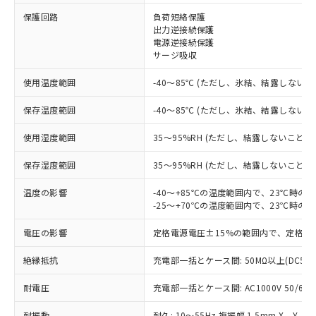
保護回路
負荷短絡保護
※1 対応状況
出力逆接続保護
電源逆接続保護
対応済み：EU RoHS指令（10物質）の
サージ吸収
非含有に対応した製品が提供可能な商品で
す。
使用温度範囲
-40～85℃ (ただし、氷結、結露しないこ
対応予定：EU RoHS指令（10物質）の非含
ご利用条件
有に対応した製品に切り替える予定のある
保存温度範囲
-40～85℃ (ただし、氷結、結露しないこ
商品です。
使用湿度範囲
35～95%RH (ただし、結露しないこと)
対応予定なし：EU RoHS指令（10物質）の
以下の条件をお読みいただき、同意のうえ
非含有に非対応の商品で、対応品を出す予
ご利用ください。
保存湿度範囲
35～95%RH (ただし、結露しないこと)
定はありません。
調査・確認中：EU RoHS指令（10物質）の
本サービスは、当社制御機器事業取扱
温度の影響
-40～+85℃の温度範囲内で、23℃時の
※1 中国RoHS○×表
非含有の対応状況を調査中または確認中の
商品の当社在庫状況および標準価格
-25～+70℃の温度範囲内で、23℃時の
商品です。
(税抜)を提供させていただくもので
「○」：最大均質材料含有率が中国RoHSの
非該当品：ライセンス料など無形物で、有
電圧の影響
定格電源電圧±15%の範囲内で、定格電
す。
基準値以下であることを示します。
害物質有無と関係のない商品です。
当社制御機器事業取扱商品の中には、
「×」：最大均質材料含有率が中国RoHSの
仕入先様の事情により、非含有部品として
絶縁抵抗
充電部一括とケース間: 50MΩ以上(DC50
本サービスの対象外となる商品もある
基準値を超えていることを示します。
いたものが、含有品と判明した場合などや
当社は、これら貴社製品のうち、外国
ことをご了承ください。
「－」：未確認です。当社販売部門へお問
むを得ず変更することがあります。
耐電圧
充電部一括とケース間: AC1000V 50/60Hz
為替および外国貿易法に定める商品
在庫状況および標準価格照会結果は、
い合わせください。
（以下｢規制貨物等」という）を輸出
記載している更新日時点での社内デー
耐振動
耐久: 10～55Hz 複振幅 1.5mm X、Y、Z