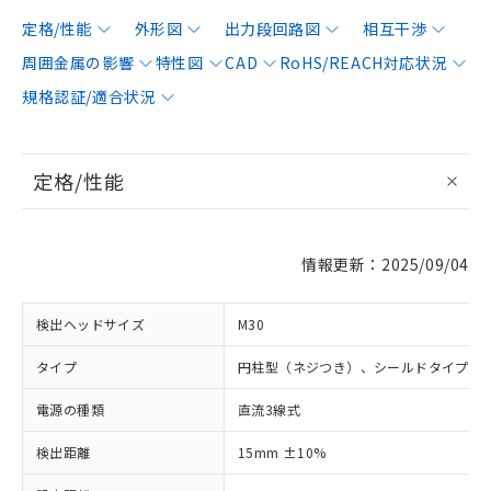
定格/性能
外形図
出力段回路図
相互干渉
周囲金属の影響
特性図
CAD
RoHS/REACH対応状況
規格認証/適合状況
定格/性能
情報更新：2025/09/04
検出ヘッドサイズ
M30
タイプ
円柱型（ネジつき）、シールドタイプ
電源の種類
直流3線式
検出距離
15mm ±10%