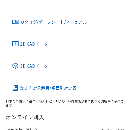
上、n: 45mm以上
Yes
Yes
Yes
金属埋め込み
対応状況
対応予定月
※1
※2
ダウンロードデータをご利用いただく前に、以下を必ずお読
みください。
カタログ/データシート/マニュアル
対応済み
ソフトウェアの使用条件
LR型式承認
DNV型式承認
BV型式承認
KR型式承
タイムチャート
（イギリス
（ノルウェー
（フランス
（韓国
船舶規格）
船舶規格）
船舶規格）
船舶規格
中国 RoHS
注意事項・凡例
2D CADデータ
No
No
No
No
l: 6mm以上、φd: 45mm以上、D: 6mm以上、m: 45mm以
上、n: 45mm以上
中国 RoHS表
※1 ※2
検出領域
3D CADデータ
この製品の規格認証/適合状況ページへ
Pb
Hg
Cd
Cr(VI)
その他の認証はこちらのページからご検索ください
該非判定見解書/項目別対比表
X
O
O
O
日本の外為法に基づく該非判定、およびEAR再輸出規制に関する見解が入手でき
ます。
"対応済み"や非含有の記載がされた商品であっても、流通
在庫等で未対応品が混在する可能性があります。
オンライン購入
非含有品が必要な際は、弊社営業部門もしくは販売店へお
問い合わせください。