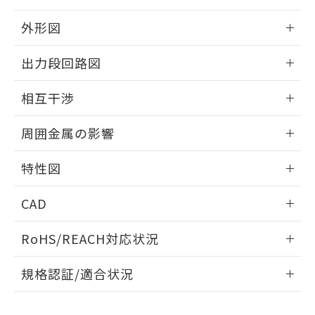
品・サービスに関するお客様との取
とができます。
合意する
キャンセル
引・商談に必要な範囲で利用すること
外形図
をご了承ください。
EU RoHS指令（10物質）の非含有証明書
※当社の共同利用者とは、
"個人情報
情報更新：2025/09/04
51物質の非含有証明書（当社基準）
出力段回路図
の共同利用に関して"
の「1.共同利
※本証明書は発行日時点で非含有を証明す
用者の範囲」に記載されている法人を
外形図
るもので、過去に遡って非含有を証明する
情報更新：2025/09/04
指します。
相互干渉
ものではありません。
また、RoHS指令のフタル酸エステル類４
出力段回路図
情報更新：2025/09/04
周囲金属の影響
物質の対応では、対応完了までの期間は出
荷製品に未対応品が混在することから備考
相互干渉
情報更新：2025/09/04
欄に対応日を記載しておりました。
特性図
既に当社にて対応品への在庫切替を完了
周囲金属の影響
していることから、特段のことがない限
情報更新：2025/09/04
CAD
り、2022年1月12日より割愛しておりま
す。
検出物体の大きさと材質による影響
ログイン/会員登録いただくと、CADデータをダウンロー
RoHS/REACH対応状況
ドすることができます。
情報更新：2026/7/29
A: 110mm以上、B: 90mm以上
規格認証/適合状況
ログイン/会員登録
EU RoHS
注意事項・凡例
UL認証
CSA認証
CEマーキング
L: 0mm以上、φd: 45mm以上、D: 0mm以上、m: 45mm以