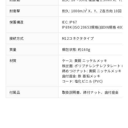
*EU RoHS指令（10物質）：
または国外への提供する場合は、日本
記
タに基づき作成されるものであり、閲
説明
鉛(Pb) 1000ppm以下、 水銀(Hg) 1000ppm以下、 カド
*中国RoHS10物質の基準値 (GB/T26572)：
国政府の輸出許可(または役務取引許
号
覧された時点での実際の在庫および標
ミウム(Cd) 100ppm以下、
Pb(鉛) :1000ppm、 Hg(水銀) : 1000ppm、 Cd(カドミウ
2
耐衝撃
耐久: 1000m/s
X、Y、Z各方向 10回
可)を取得するなどの必要な手続きを
六価クロム(Cr(Ⅵ)) 1000ppm以下、ポリ臭化ビフェニル
ム) : 100ppm、
準価格とは異なる場合があることをご
類(PBB) 1000ppm以下、ポリ臭化ジフェニルエーテル類
Cr(Ⅵ)(六価クロム) : 1000ppm、 PBBs(ポリ臭化ビフェ
とります。
了承ください。
保護構造
IEC: IP67
(PBDE) 1000ppm以下、フタル酸ビス(2-エチルヘキシ
○
一定数以上の在庫あり
ニル類) : 1000ppm、 PBDEs(ポリ臭化ジフェニルエーテ
当社は規制貨物を破棄する場合は、完
ル) (DEHP)(別名：DOP) 1000ppm以下、フタル酸ブチ
正式な納期状況および標準価格はお客
IP69K (ISO 20653規格(旧DIN規格 40050 
ル類) : 1000ppm、
ルベンジル（BBP） 1000ppm以下、フタル酸ジブチル
全に破砕するなど、違法に輸出されな
DBP(フタル酸ジブチル) : 1000ppm、 DIBP(フタル酸ジ
様のお取引先、またはお客様担当のオ
（DBP） 1000ppm以下、フタル酸ジイソブチル
イソブチル) : 1000ppm、 BBP(フタル酸ブチルベンジ
△
一定数には満たないが在庫あり
いよう必要な手段を講じます。
接続方式
M12コネクタタイプ
ムロン制御機器販売店・当社販売員に
(DIBP) 1000ppm以下
ル) : 1000ppm、
当社は貴社製品を、核兵器、ミサイ
但し、RoHS指令で産業用監視および制御機器に対する
DEHP(フタル酸ビス(2-エチルヘキシル)) : 1000ppm
ご相談ください。
適用除外項目は除く。
質量
ル、化学兵器、生物兵器またはその他
梱包状態: 約160g
－
在庫なし(最新の在庫状況につ
オムロン制御機器販売店や当社販売拠
フタル酸エステル類の４物質については閾値を超える意
武器並びにこれらの製造装置等に一切
いては、お客様のお取引先、ま
図的な使用がないことを確認しています。
点は「
販売ネットワーク
」をご確認
※2 環境保護使用期限
材質
ケース: 黄銅 ニッケルメッキ
使用いたしません。
たはお客様担当のオムロン制御
ください。
検出面: ポリブチレンテレフタレート (PB
当社は、貴社製品を第三者に販売する
機器販売店・当社販売員にご確
在庫状況および標準価格結果を当社の
締めつけナット: 黄銅 ニッケルメッキ
※2 対応予定月
「ｅ」：有害物質（10物質）のすべてが基
場合は、上記1、2および3の内容を当
認ください)
事前の承諾なく第三者に漏洩または開
歯付座金: 鉄 亜鉛メッキ
準値以下であることを示します。
該第三者に通知します。また当社は、
示しないようお願いします。
コード: 塩化ビニル (PVC)
部品在庫の切り替え状況などにより、予定
「10」：通常の使用状況下において有害物
販売先および販売に係わる関係者が違
マイパーツ機能（部品リスト作成サー
空
受注生産機種、また在庫状況の
月が前後することがあります。
質が外部に漏えいし、環境に深刻な影響を
法に輸出するおそれがある場合は、取
付属品
取扱説明書、締付ナット、歯付座金
ビス）をご利用いただくには、I-Web
白
情報を公開していない機種
及ぼさない年数を意味します。
り引きをいたしません。
メンバーズにご登録されている必要が
「－」：未確認です。当社販売部門へお問
あります。
い合わせください。
お客様が当ウェブサイト上で当社にご
※3 非含有証明書ダウンロード
登録された部品リストについて、当社
および当社の共同利用者が、当社の製
下記の非含有証明書をダウンロードするこ