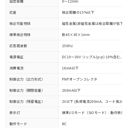
設定距離
0～12mm
応差
検出距離の15%以下
検出可能物体
磁性金属(非磁性金属は検出距離が低下し
標準検出物体
鉄45×45×1mm
応答周波数
250Hz
電源電圧
DC10～30V リップル(p-p) 10%含む、Cla
消費電流
16mA以下
制御出力（出力形式）
PNPオープンコレクタ
制御出力（開閉容量）
200mA以下
制御出力（残留電圧）
2V以下 (負荷電流200mA、コード長2m時
表示灯
標準I/Oモード（SIOモード）: 動作表示灯
動作モード
NC