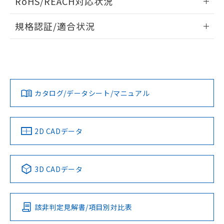
RoHS/REACH対応状況
ドすることができます。
情報更新：2026/7/29
A: 110mm以上、B: 90mm以上
規格認証/適合状況
ログイン/会員登録
EU RoHS
注意事項・凡例
UL認証
CSA認証
CEマーキング
L: 0mm以上、φd: 45mm以上、D: 0mm以上、m: 45mm以
上、n: 45mm以上
Yes
Yes
Yes
金属埋め込み
対応状況
対応予定月
※1
※2
ダウンロードデータをご利用いただく前に、以下を必ずお読
みください。
カタログ/データシート/マニュアル
対応済み
ソフトウェアの使用条件
LR型式承認
DNV型式承認
BV型式承認
KR型式承
タイムチャート
（イギリス
（ノルウェー
（フランス
（韓国
船舶規格）
船舶規格）
船舶規格）
船舶規格
中国 RoHS
注意事項・凡例
2D CADデータ
No
No
No
No
l: 6mm以上、φd: 45mm以上、D: 6mm以上、m: 45mm以
上、n: 45mm以上
中国 RoHS表
※1 ※2
検出領域
3D CADデータ
この製品の規格認証/適合状況ページへ
Pb
Hg
Cd
Cr(VI)
その他の認証はこちらのページからご検索ください
該非判定見解書/項目別対比表
X
O
O
O