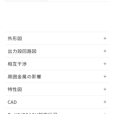
※3 非含有証明書ダウンロード
登録された部品リストについて、当社
および当社の共同利用者が、当社の製
下記の非含有証明書をダウンロードするこ
品・サービスに関するお客様との取
とができます。
合意する
キャンセル
引・商談に必要な範囲で利用すること
をご了承ください。
EU RoHS指令（10物質）の非含有証明書
※当社の共同利用者とは、
"個人情報
51物質の非含有証明書（当社基準）
の共同利用に関して"
の「1.共同利
外形図
※本証明書は発行日時点で非含有を証明す
用者の範囲」に記載されている法人を
るもので、過去に遡って非含有を証明する
情報更新：2025/09/04
指します。
出力段回路図
ものではありません。
また、RoHS指令のフタル酸エステル類４
外形図
情報更新：2025/09/04
物質の対応では、対応完了までの期間は出
相互干渉
荷製品に未対応品が混在することから備考
出力段回路図
欄に対応日を記載しておりました。
情報更新：2025/09/04
周囲金属の影響
既に当社にて対応品への在庫切替を完了
していることから、特段のことがない限
相互干渉
情報更新：2025/09/04
り、2022年1月12日より割愛しておりま
特性図
す。
周囲金属の影響
情報更新：2025/09/04
CAD
検出物体の大きさと材質による影響
ログイン/会員登録いただくと、CADデータをダウンロー