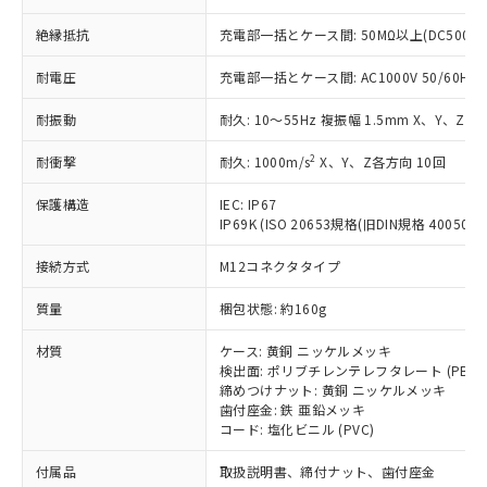
ことをご了承ください。
「－」：未確認です。当社販売部門へお問
むを得ず変更することがあります。
為替および外国貿易法に定める商品
在庫状況および標準価格照会結果は、
絶縁抵抗
充電部一括とケース間: 50MΩ以上(DC500V
い合わせください。
（以下｢規制貨物等」という）を輸出
記載している更新日時点での社内デー
*EU RoHS指令（10物質）：
または国外への提供する場合は、日本
記
タに基づき作成されるものであり、閲
説明
耐電圧
充電部一括とケース間: AC1000V 50/60Hz 1
鉛(Pb) 1000ppm以下、 水銀(Hg) 1000ppm以下、 カド
*中国RoHS10物質の基準値 (GB/T26572)：
国政府の輸出許可(または役務取引許
号
覧された時点での実際の在庫および標
ミウム(Cd) 100ppm以下、
Pb(鉛) :1000ppm、 Hg(水銀) : 1000ppm、 Cd(カドミウ
可)を取得するなどの必要な手続きを
六価クロム(Cr(Ⅵ)) 1000ppm以下、ポリ臭化ビフェニル
ム) : 100ppm、
準価格とは異なる場合があることをご
耐振動
耐久: 10～55Hz 複振幅 1.5mm X、Y、Z各
類(PBB) 1000ppm以下、ポリ臭化ジフェニルエーテル類
Cr(Ⅵ)(六価クロム) : 1000ppm、 PBBs(ポリ臭化ビフェ
とります。
了承ください。
(PBDE) 1000ppm以下、フタル酸ビス(2-エチルヘキシ
○
一定数以上の在庫あり
ニル類) : 1000ppm、 PBDEs(ポリ臭化ジフェニルエーテ
当社は規制貨物を破棄する場合は、完
2
ル) (DEHP)(別名：DOP) 1000ppm以下、フタル酸ブチ
耐衝撃
耐久: 1000m/s
X、Y、Z各方向 10回
正式な納期状況および標準価格はお客
ル類) : 1000ppm、
ルベンジル（BBP） 1000ppm以下、フタル酸ジブチル
全に破砕するなど、違法に輸出されな
DBP(フタル酸ジブチル) : 1000ppm、 DIBP(フタル酸ジ
様のお取引先、またはお客様担当のオ
（DBP） 1000ppm以下、フタル酸ジイソブチル
イソブチル) : 1000ppm、 BBP(フタル酸ブチルベンジ
△
一定数には満たないが在庫あり
いよう必要な手段を講じます。
保護構造
IEC: IP67
ムロン制御機器販売店・当社販売員に
(DIBP) 1000ppm以下
ル) : 1000ppm、
IP69K (ISO 20653規格(旧DIN規格 40050 PA
当社は貴社製品を、核兵器、ミサイ
但し、RoHS指令で産業用監視および制御機器に対する
DEHP(フタル酸ビス(2-エチルヘキシル)) : 1000ppm
ご相談ください。
適用除外項目は除く。
ル、化学兵器、生物兵器またはその他
－
在庫なし(最新の在庫状況につ
オムロン制御機器販売店や当社販売拠
フタル酸エステル類の４物質については閾値を超える意
接続方式
M12コネクタタイプ
武器並びにこれらの製造装置等に一切
いては、お客様のお取引先、ま
図的な使用がないことを確認しています。
点は「
販売ネットワーク
」をご確認
※2 環境保護使用期限
使用いたしません。
たはお客様担当のオムロン制御
ください。
質量
梱包状態: 約160g
当社は、貴社製品を第三者に販売する
機器販売店・当社販売員にご確
在庫状況および標準価格結果を当社の
※2 対応予定月
「ｅ」：有害物質（10物質）のすべてが基
場合は、上記1、2および3の内容を当
認ください)
事前の承諾なく第三者に漏洩または開
材質
ケース: 黄銅 ニッケルメッキ
準値以下であることを示します。
該第三者に通知します。また当社は、
示しないようお願いします。
検出面: ポリブチレンテレフタレート (PBT)
部品在庫の切り替え状況などにより、予定
「10」：通常の使用状況下において有害物
販売先および販売に係わる関係者が違
締めつけナット: 黄銅 ニッケルメッキ
マイパーツ機能（部品リスト作成サー
空
受注生産機種、また在庫状況の
月が前後することがあります。
質が外部に漏えいし、環境に深刻な影響を
法に輸出するおそれがある場合は、取
歯付座金: 鉄 亜鉛メッキ
ビス）をご利用いただくには、I-Web
白
情報を公開していない機種
及ぼさない年数を意味します。
コード: 塩化ビニル (PVC)
り引きをいたしません。
メンバーズにご登録されている必要が
「－」：未確認です。当社販売部門へお問
あります。
付属品
取扱説明書、締付ナット、歯付座金
い合わせください。
お客様が当ウェブサイト上で当社にご