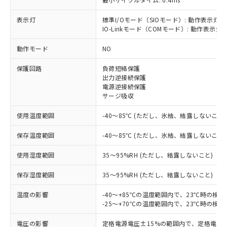
表示灯
標準I/Oモード（SIOモード）: 動作表示灯(
IO-Linkモード（COMモード）: 動作表示灯(
※1 対応状況
動作モード
NO
対応済み：EU RoHS指令（10物質）の
保護回路
負荷短絡保護
非含有に対応した製品が提供可能な商品で
出力逆接続保護
す。
電源逆接続保護
サージ吸収
対応予定：EU RoHS指令（10物質）の非含
ご利用条件
有に対応した製品に切り替える予定のある
使用温度範囲
-40～85℃ (ただし、氷結、結露しないこと)
商品です。
対応予定なし：EU RoHS指令（10物質）の
保存温度範囲
-40～85℃ (ただし、氷結、結露しないこと)
以下の条件をお読みいただき、同意のうえ
非含有に非対応の商品で、対応品を出す予
ご利用ください。
定はありません。
使用湿度範囲
35～95%RH (ただし、結露しないこと)
調査・確認中：EU RoHS指令（10物質）の
本サービスは、当社制御機器事業取扱
※1 中国RoHS○×表
非含有の対応状況を調査中または確認中の
保存湿度範囲
35～95%RH (ただし、結露しないこと)
商品の当社在庫状況および標準価格
商品です。
(税抜)を提供させていただくもので
「○」：最大均質材料含有率が中国RoHSの
非該当品：ライセンス料など無形物で、有
温度の影響
-40～+85℃の温度範囲内で、23℃時の検
す。
基準値以下であることを示します。
害物質有無と関係のない商品です。
-25～+70℃の温度範囲内で、23℃時の検
当社制御機器事業取扱商品の中には、
「×」：最大均質材料含有率が中国RoHSの
仕入先様の事情により、非含有部品として
本サービスの対象外となる商品もある
基準値を超えていることを示します。
電圧の影響
定格電源電圧±15%の範囲内で、定格電源
いたものが、含有品と判明した場合などや
当社は、これら貴社製品のうち、外国