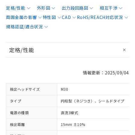
定格/性能
外形図
出力段回路図
相互干渉
周囲金属の影響
特性図
CAD
RoHS/REACH対応状況
規格認証/適合状況
定格/性能
情報更新：2025/09/04
検出ヘッドサイズ
M30
タイプ
円柱型（ネジつき）、シールドタイプ
電源の種類
直流3線式
検出距離
15mm ±10%