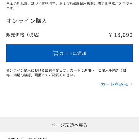
日本の外為法に基づく該非判定、およびEAR再輸出規制に関する見解が入手でき
ます。
"対応済み"や非含有の記載がされた商品であっても、流通
在庫等で未対応品が混在する可能性があります。
オンライン購入
非含有品が必要な際は、弊社営業部門もしくは販売店へお
問い合わせください。
¥ 13,090
販売価格（税込）
この製品のRoHS/REACH対応状況ページへ
カートに追加
オンライン購入における出荷予定日は、カートに追加～「ご購入手続き：価
格・納期の確認」画面にてご確認ください。
カートをみる
ページ先頭へ戻る