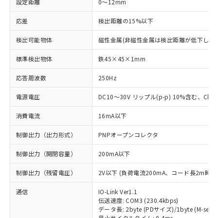
設定距離
0～12mm
応差
検出距離の15%以下
検出可能物体
磁性金属(非磁性金属は検出距離が低下します
標準検出物体
鉄45×45×1mm
応答周波数
250Hz
電源電圧
DC10～30V リップル(p-p) 10%含む、Class
消費電流
16mA以下
制御出力（出力形式）
PNPオープンコレクタ
制御出力（開閉容量）
200mA以下
制御出力（残留電圧）
2V以下 (負荷電流200mA、コード長2m時)
通信
IO-Link Ver1.1
伝送速度: COM3 (230.4kbps)
データ長: 2byte (PDサイズ)/1byte (M-seque
最小サイクルタイム: 0.4ms