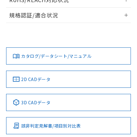
ドすることができます。
情報更新：2026/7/29
A: 110mm以上、B: 90mm以上
規格認証/適合状況
ログイン/会員登録
EU RoHS
注意事項・凡例
UL認証
CSA認証
CEマーキング
L: 0mm以上、φd: 45mm以上、D: 0mm以上、m: 45mm以
上、n: 45mm以上
Yes
Yes
Yes
金属埋め込み
対応状況
対応予定月
※1
※2
ダウンロードデータをご利用いただく前に、以下を必ずお読
みください。
カタログ/データシート/マニュアル
対応済み
ソフトウェアの使用条件
LR型式承認
DNV型式承認
BV型式承認
KR型式承
タイムチャート
（イギリス
（ノルウェー
（フランス
（韓国
船舶規格）
船舶規格）
船舶規格）
船舶規格
中国 RoHS
注意事項・凡例
2D CADデータ
No
No
No
No
l: 6mm以上、φd: 45mm以上、D: 6mm以上、m: 45mm以
上、n: 45mm以上
中国 RoHS表
※1 ※2
検出領域
3D CADデータ
この製品の規格認証/適合状況ページへ
Pb
Hg
Cd
Cr(VI)
その他の認証はこちらのページからご検索ください
該非判定見解書/項目別対比表
X
O
O
O