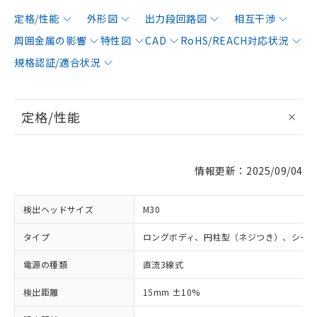
定格/性能
外形図
出力段回路図
相互干渉
周囲金属の影響
特性図
CAD
RoHS/REACH対応状況
規格認証/適合状況
定格/性能
情報更新：2025/09/04
検出ヘッドサイズ
M30
タイプ
ロングボディ、円柱型（ネジつき）、シー
電源の種類
直流3線式
検出距離
15mm ±10%