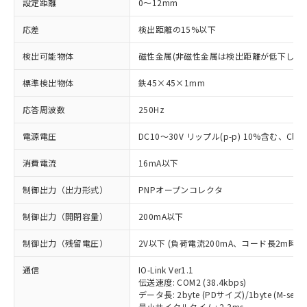
設定距離
0～12mm
応差
検出距離の15%以下
検出可能物体
磁性金属(非磁性金属は検出距離が低下します
標準検出物体
鉄45×45×1mm
応答周波数
250Hz
電源電圧
DC10～30V リップル(p-p) 10%含む、Class
消費電流
16mA以下
制御出力（出力形式）
PNPオープンコレクタ
制御出力（開閉容量）
200mA以下
制御出力（残留電圧）
2V以下 (負荷電流200mA、コード長2m時)
通信
IO-Link Ver1.1
伝送速度: COM2 (38.4kbps)
データ長: 2byte (PDサイズ)/1byte (M-seque
最小サイクルタイム: 2.3ms