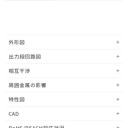
※3 非含有証明書ダウンロード
登録された部品リストについて、当社
および当社の共同利用者が、当社の製
下記の非含有証明書をダウンロードするこ
品・サービスに関するお客様との取
とができます。
合意する
キャンセル
引・商談に必要な範囲で利用すること
をご了承ください。
EU RoHS指令（10物質）の非含有証明書
※当社の共同利用者とは、
"個人情報
51物質の非含有証明書（当社基準）
の共同利用に関して"
の「1.共同利
外形図
※本証明書は発行日時点で非含有を証明す
用者の範囲」に記載されている法人を
るもので、過去に遡って非含有を証明する
情報更新：2025/09/04
指します。
出力段回路図
ものではありません。
また、RoHS指令のフタル酸エステル類４
外形図
情報更新：2025/09/04
物質の対応では、対応完了までの期間は出
相互干渉
荷製品に未対応品が混在することから備考
出力段回路図
欄に対応日を記載しておりました。
情報更新：2025/09/04
周囲金属の影響
既に当社にて対応品への在庫切替を完了
していることから、特段のことがない限
相互干渉
情報更新：2025/09/04
特性図
り、2022年1月12日より割愛しておりま
す。
周囲金属の影響
情報更新：2025/09/04
CAD
検出物体の大きさと材質による影響
ログイン/会員登録いただくと、CADデータをダウンロー
RoHS/REACH対応状況