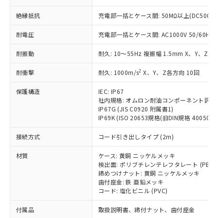
ことをご了承ください。
「－」：未確認です。当社販売部門へお問
むを得ず変更することがあります。
為替および外国貿易法に定める商品
在庫状況および標準価格照会結果は、
い合わせください。
絶縁抵抗
充電部一括とケース間: 50MΩ以上(DC500V
（以下｢規制貨物等」という）を輸出
記載している更新日時点での社内デー
*EU RoHS指令（10物質）：
または国外への提供する場合は、日本
記
タに基づき作成されるものであり、閲
説明
耐電圧
充電部一括とケース間: AC1000V 50/60Hz 1
鉛(Pb) 1000ppm以下、 水銀(Hg) 1000ppm以下、 カド
*中国RoHS10物質の基準値 (GB/T26572)：
国政府の輸出許可(または役務取引許
号
覧された時点での実際の在庫および標
ミウム(Cd) 100ppm以下、
Pb(鉛) :1000ppm、 Hg(水銀) : 1000ppm、 Cd(カドミウ
可)を取得するなどの必要な手続きを
六価クロム(Cr(Ⅵ)) 1000ppm以下、ポリ臭化ビフェニル
ム) : 100ppm、
準価格とは異なる場合があることをご
耐振動
耐久: 10～55Hz 複振幅 1.5mm X、Y、Z各
類(PBB) 1000ppm以下、ポリ臭化ジフェニルエーテル類
Cr(Ⅵ)(六価クロム) : 1000ppm、 PBBs(ポリ臭化ビフェ
とります。
了承ください。
(PBDE) 1000ppm以下、フタル酸ビス(2-エチルヘキシ
○
一定数以上の在庫あり
ニル類) : 1000ppm、 PBDEs(ポリ臭化ジフェニルエーテ
当社は規制貨物を破棄する場合は、完
ル) (DEHP)(別名：DOP) 1000ppm以下、フタル酸ブチ
2
耐衝撃
正式な納期状況および標準価格はお客
耐久: 1000m/s
X、Y、Z各方向 10回
ル類) : 1000ppm、
ルベンジル（BBP） 1000ppm以下、フタル酸ジブチル
全に破砕するなど、違法に輸出されな
DBP(フタル酸ジブチル) : 1000ppm、 DIBP(フタル酸ジ
様のお取引先、またはお客様担当のオ
（DBP） 1000ppm以下、フタル酸ジイソブチル
イソブチル) : 1000ppm、 BBP(フタル酸ブチルベンジ
△
一定数には満たないが在庫あり
いよう必要な手段を講じます。
保護構造
IEC: IP67
ムロン制御機器販売店・当社販売員に
(DIBP) 1000ppm以下
ル) : 1000ppm、
当社は貴社製品を、核兵器、ミサイ
社内規格: オムロン耐油コンポーネント評価
但し、RoHS指令で産業用監視および制御機器に対する
DEHP(フタル酸ビス(2-エチルヘキシル)) : 1000ppm
ご相談ください。
適用除外項目は除く。
IP67G (JIS C0920 附属書1)
ル、化学兵器、生物兵器またはその他
－
在庫なし(最新の在庫状況につ
オムロン制御機器販売店や当社販売拠
フタル酸エステル類の４物質については閾値を超える意
IP69K (ISO 20653規格(旧DIN規格 40050 PA
武器並びにこれらの製造装置等に一切
いては、お客様のお取引先、ま
図的な使用がないことを確認しています。
点は「
販売ネットワーク
」をご確認
※2 環境保護使用期限
使用いたしません。
たはお客様担当のオムロン制御
ください。
接続方式
コード引き出しタイプ (2m)
当社は、貴社製品を第三者に販売する
機器販売店・当社販売員にご確
在庫状況および標準価格結果を当社の
※2 対応予定月
「ｅ」：有害物質（10物質）のすべてが基
場合は、上記1、2および3の内容を当
認ください)
事前の承諾なく第三者に漏洩または開
材質
ケース: 黄銅 ニッケルメッキ
準値以下であることを示します。
該第三者に通知します。また当社は、
示しないようお願いします。
検出面: ポリブチレンテレフタレート (PBT)
部品在庫の切り替え状況などにより、予定
「10」：通常の使用状況下において有害物
販売先および販売に係わる関係者が違
締めつけナット: 黄銅 ニッケルメッキ
マイパーツ機能（部品リスト作成サー
空
受注生産機種、また在庫状況の
月が前後することがあります。
質が外部に漏えいし、環境に深刻な影響を
法に輸出するおそれがある場合は、取
歯付座金: 鉄 亜鉛メッキ
ビス）をご利用いただくには、I-Web
白
情報を公開していない機種
及ぼさない年数を意味します。
コード: 塩化ビニル (PVC)
り引きをいたしません。
メンバーズにご登録されている必要が
「－」：未確認です。当社販売部門へお問
あります。
付属品
取扱説明書、締付ナット、歯付座金
い合わせください。
お客様が当ウェブサイト上で当社にご