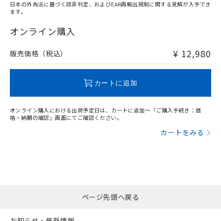
日本の外為法に基づく該非判定、およびEAR再輸出規制に関する見解が入手でき
ます。
"対応済み"や非含有の記載がされた商品であっても、流通
在庫等で未対応品が混在する可能性があります。
オンライン購入
非含有品が必要な際は、弊社営業部門もしくは販売店へお
問い合わせください。
¥ 12,980
販売価格（税込）
この製品のRoHS/REACH対応状況ページへ
カートに追加
オンライン購入における出荷予定日は、カートに追加～「ご購入手続き：価
格・納期の確認」画面にてご確認ください。
カートをみる
ページ先頭へ戻る
お知らせ・最新情報