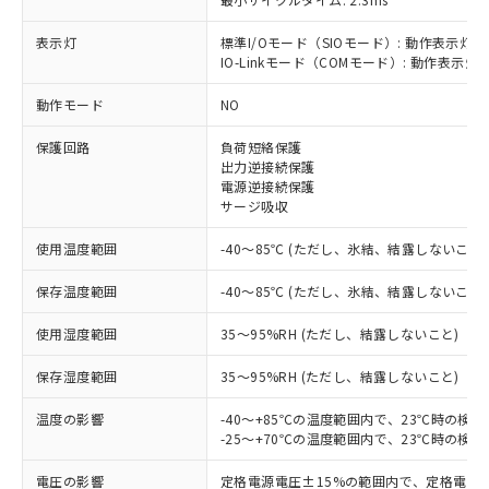
表示灯
標準I/Oモード（SIOモード）: 動作表示灯(
IO-Linkモード（COMモード）: 動作表示灯(
※1 対応状況
動作モード
NO
対応済み：EU RoHS指令（10物質）の
保護回路
負荷短絡保護
非含有に対応した製品が提供可能な商品で
出力逆接続保護
す。
電源逆接続保護
対応予定：EU RoHS指令（10物質）の非含
サージ吸収
ご利用条件
有に対応した製品に切り替える予定のある
使用温度範囲
-40～85℃ (ただし、氷結、結露しないこと)
商品です。
対応予定なし：EU RoHS指令（10物質）の
以下の条件をお読みいただき、同意のうえ
保存温度範囲
-40～85℃ (ただし、氷結、結露しないこと)
非含有に非対応の商品で、対応品を出す予
ご利用ください。
定はありません。
使用湿度範囲
35～95%RH (ただし、結露しないこと)
調査・確認中：EU RoHS指令（10物質）の
本サービスは、当社制御機器事業取扱
※1 中国RoHS○×表
非含有の対応状況を調査中または確認中の
保存湿度範囲
商品の当社在庫状況および標準価格
35～95%RH (ただし、結露しないこと)
商品です。
(税抜)を提供させていただくもので
「○」：最大均質材料含有率が中国RoHSの
非該当品：ライセンス料など無形物で、有
温度の影響
-40～+85℃の温度範囲内で、23℃時の検
す。
基準値以下であることを示します。
害物質有無と関係のない商品です。
-25～+70℃の温度範囲内で、23℃時の検
当社制御機器事業取扱商品の中には、
「×」：最大均質材料含有率が中国RoHSの
仕入先様の事情により、非含有部品として
本サービスの対象外となる商品もある
基準値を超えていることを示します。
いたものが、含有品と判明した場合などや
電圧の影響
定格電源電圧±15%の範囲内で、定格電源
当社は、これら貴社製品のうち、外国