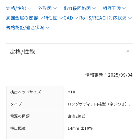
定格/性能
外形図
出力段回路図
相互干渉
周囲金属の影響
特性図
CAD
RoHS/REACH対応状況
規格認証/適合状況
定格/性能
情報更新：2025/09/04
検出ヘッドサイズ
M18
タイプ
ロングボディ、円柱型（ネジつき）、非
電源の種類
直流2線式
検出距離
14mm ±10%