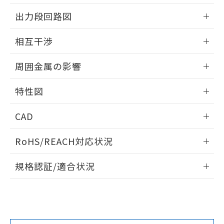
情報更新：2025/09/04
をご了承ください。
出力段回路図
EU RoHS指令（10物質）の非含有証明書
※当社の共同利用者とは、
"個人情報
51物質の非含有証明書（当社基準）
の共同利用に関して"
の「1.共同利
外形図
情報更新：2025/09/04
※本証明書は発行日時点で非含有を証明す
相互干渉
用者の範囲」に記載されている法人を
るもので、過去に遡って非含有を証明する
指します。
出力段回路図
ものではありません。
情報更新：2025/09/04
周囲金属の影響
また、RoHS指令のフタル酸エステル類４
物質の対応では、対応完了までの期間は出
相互干渉
情報更新：2025/09/04
荷製品に未対応品が混在することから備考
特性図
欄に対応日を記載しておりました。
周囲金属の影響
情報更新：2025/09/04
既に当社にて対応品への在庫切替を完了
CAD
していることから、特段のことがない限
り、2022年1月12日より割愛しておりま
検出物体の大きさと材質による影響
ログイン/会員登録いただくと、CADデータをダウンロー
RoHS/REACH対応状況
す。
ドすることができます。
情報更新：2026/7/29
A: 200mm以上、B: 110mm以上
規格認証/適合状況
ログイン/会員登録
EU RoHS
注意事項・凡例
UL認証
CSA認証
CEマーキング
L: 18mm以上、φd: 55mm以上、D: 18mm以上、m: 40mm
以上、n: 54mm以上
Yes
Yes
Yes
金属埋め込み
対応状況
対応予定月
※1
※2
ダウンロードデータをご利用いただく前に、以下を必ずお読