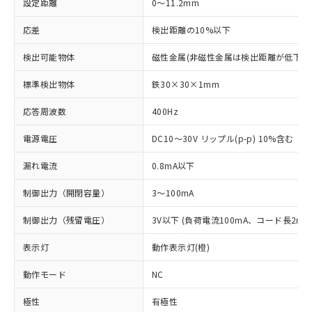
設定距離
0～11.2mm
応差
検出距離の10%以下
検出可能物体
磁性金属(非磁性金属は検出距離が低下し
標準検出物体
鉄30×30×1mm
応答周波数
400Hz
電源電圧
DC10～30V リップル(p-p) 10%含む
漏れ電流
0.8mA以下
制御出力（開閉容量）
3～100mA
制御出力（残留電圧）
3V以下 (負荷電流100mA、コード長2m時
表示灯
動作表示灯(橙)
動作モード
NC
極性
有極性