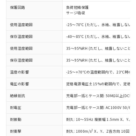
※1 対応状況
保護回路
負荷短絡保護
サージ吸収
対応済み：EU RoHS指令（10物質）の
非含有に対応した製品が提供可能な商品で
使用温度範囲
-25～70℃ (ただし、氷結、結露しないこ
す。
対応予定：EU RoHS指令（10物質）の非含
ご利用条件
保存温度範囲
-40～85℃ (ただし、氷結、結露しないこ
有に対応した製品に切り替える予定のある
商品です。
使用湿度範囲
35～95%RH (ただし、結露しないこと)
対応予定なし：EU RoHS指令（10物質）の
以下の条件をお読みいただき、同意のうえ
非含有に非対応の商品で、対応品を出す予
保存湿度範囲
35～95%RH (ただし、結露しないこと)
ご利用ください。
定はありません。
調査・確認中：EU RoHS指令（10物質）の
温度の影響
-25～+70℃の温度範囲内で、23℃時の
本サービスは、当社制御機器事業取扱
※1 中国RoHS○×表
非含有の対応状況を調査中または確認中の
商品の当社在庫状況および標準価格
商品です。
電圧の影響
定格電源電圧±15%の範囲内で、定格電
(税抜)を提供させていただくもので
「○」：最大均質材料含有率が中国RoHSの
非該当品：ライセンス料など無形物で、有
す。
基準値以下であることを示します。
絶縁抵抗
充電部一括とケース間: 50MΩ以上(DC50
害物質有無と関係のない商品です。
当社制御機器事業取扱商品の中には、
「×」：最大均質材料含有率が中国RoHSの
仕入先様の事情により、非含有部品として
本サービスの対象外となる商品もある
耐電圧
充電部一括とケース間: AC1000V 50/60Hz
基準値を超えていることを示します。
いたものが、含有品と判明した場合などや
当社は、これら貴社製品のうち、外国
ことをご了承ください。
「－」：未確認です。当社販売部門へお問
むを得ず変更することがあります。
為替および外国貿易法に定める商品
在庫状況および標準価格照会結果は、
耐振動
耐久: 10～55Hz 複振幅 1.5mm X、Y、
い合わせください。
（以下｢規制貨物等」という）を輸出
記載している更新日時点での社内デー
*EU RoHS指令（10物質）：
または国外への提供する場合は、日本
記
タに基づき作成されるものであり、閲
説明
2
耐衝撃
耐久: 1000m/s
X、Y、Z各方向 10回
鉛(Pb) 1000ppm以下、 水銀(Hg) 1000ppm以下、 カド
*中国RoHS10物質の基準値 (GB/T26572)：
国政府の輸出許可(または役務取引許