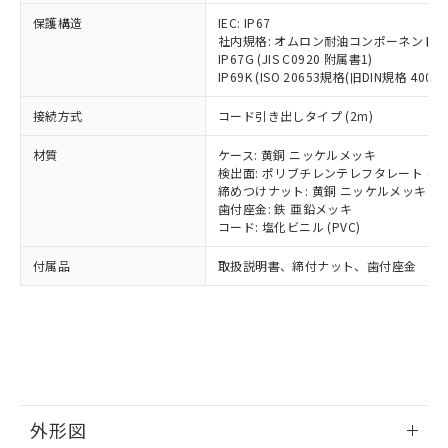
号
覧された時点での実際の在庫および標
ミウム(Cd) 100ppm以下、
Pb(鉛) :1000ppm、 Hg(水銀) : 1000ppm、 Cd(カドミウ
可)を取得するなどの必要な手続きを
六価クロム(Cr(Ⅵ)) 1000ppm以下、ポリ臭化ビフェニル
ム) : 100ppm、
保護構造
IEC: IP67
準価格とは異なる場合があることをご
類(PBB) 1000ppm以下、ポリ臭化ジフェニルエーテル類
Cr(Ⅵ)(六価クロム) : 1000ppm、 PBBs(ポリ臭化ビフェ
とります。
社内規格: オムロン耐油コンポーネント評
了承ください。
(PBDE) 1000ppm以下、フタル酸ビス(2-エチルヘキシ
○
一定数以上の在庫あり
ニル類) : 1000ppm、 PBDEs(ポリ臭化ジフェニルエーテ
IP67G (JIS C0920 附属書1)
当社は規制貨物を破棄する場合は、完
ル) (DEHP)(別名：DOP) 1000ppm以下、フタル酸ブチ
正式な納期状況および標準価格はお客
ル類) : 1000ppm、
IP69K (ISO 20653規格(旧DIN規格 40050 
ルベンジル（BBP） 1000ppm以下、フタル酸ジブチル
全に破砕するなど、違法に輸出されな
DBP(フタル酸ジブチル) : 1000ppm、 DIBP(フタル酸ジ
様のお取引先、またはお客様担当のオ
（DBP） 1000ppm以下、フタル酸ジイソブチル
イソブチル) : 1000ppm、 BBP(フタル酸ブチルベンジ
△
一定数には満たないが在庫あり
いよう必要な手段を講じます。
ムロン制御機器販売店・当社販売員に
(DIBP) 1000ppm以下
ル) : 1000ppm、
接続方式
コード引き出しタイプ (2m)
当社は貴社製品を、核兵器、ミサイ
但し、RoHS指令で産業用監視および制御機器に対する
DEHP(フタル酸ビス(2-エチルヘキシル)) : 1000ppm
ご相談ください。
適用除外項目は除く。
ル、化学兵器、生物兵器またはその他
－
在庫なし(最新の在庫状況につ
オムロン制御機器販売店や当社販売拠
フタル酸エステル類の４物質については閾値を超える意
材質
ケース: 黄銅 ニッケルメッキ
武器並びにこれらの製造装置等に一切
いては、お客様のお取引先、ま
図的な使用がないことを確認しています。
点は「
販売ネットワーク
」をご確認
検出面: ポリブチレンテレフタレート (PB
※2 環境保護使用期限
使用いたしません。
たはお客様担当のオムロン制御
締めつけナット: 黄銅 ニッケルメッキ
ください。
当社は、貴社製品を第三者に販売する
歯付座金: 鉄 亜鉛メッキ
機器販売店・当社販売員にご確
在庫状況および標準価格結果を当社の
※2 対応予定月
「ｅ」：有害物質（10物質）のすべてが基
コード: 塩化ビニル (PVC)
場合は、上記1、2および3の内容を当
認ください)
事前の承諾なく第三者に漏洩または開
準値以下であることを示します。
該第三者に通知します。また当社は、
示しないようお願いします。
付属品
取扱説明書、締付ナット、歯付座金
部品在庫の切り替え状況などにより、予定
「10」：通常の使用状況下において有害物
販売先および販売に係わる関係者が違
マイパーツ機能（部品リスト作成サー
空
受注生産機種、また在庫状況の
月が前後することがあります。
質が外部に漏えいし、環境に深刻な影響を
法に輸出するおそれがある場合は、取
ビス）をご利用いただくには、I-Web
白
情報を公開していない機種
及ぼさない年数を意味します。
り引きをいたしません。
メンバーズにご登録されている必要が
「－」：未確認です。当社販売部門へお問
あります。
い合わせください。
お客様が当ウェブサイト上で当社にご
※3 非含有証明書ダウンロード
登録された部品リストについて、当社
および当社の共同利用者が、当社の製
下記の非含有証明書をダウンロードするこ
品・サービスに関するお客様との取
外形図
とができます。
合意する
キャンセル
引・商談に必要な範囲で利用すること