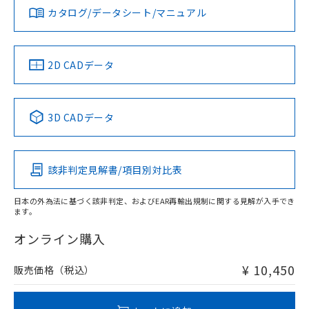
みください。
カタログ/データシート/マニュアル
対応済み
ソフトウェアの使用条件
LR型式承認
DNV型式承認
BV型式承認
KR型式承
（イギリス
（ノルウェー
（フランス
（韓国
タイムチャート
船舶規格）
船舶規格）
船舶規格）
船舶規格
中国 RoHS
注意事項・凡例
2D CADデータ
No
No
No
No
l: 22mm以上、φd: 55mm以上、D: 22mm以上、m: 40mm
以上、n: 54mm以上
中国 RoHS表
※1 ※2
3D CADデータ
この製品の規格認証/適合状況ページへ
Pb
Hg
Cd
Cr(VI)
その他の認証はこちらのページからご検索ください
該非判定見解書/項目別対比表
X
O
O
O
検出領域
日本の外為法に基づく該非判定、およびEAR再輸出規制に関する見解が入手でき
ます。
"対応済み"や非含有の記載がされた商品であっても、流通
在庫等で未対応品が混在する可能性があります。
オンライン購入
非含有品が必要な際は、弊社営業部門もしくは販売店へお
問い合わせください。
¥ 10,450
販売価格（税込）
この製品のRoHS/REACH対応状況ページへ