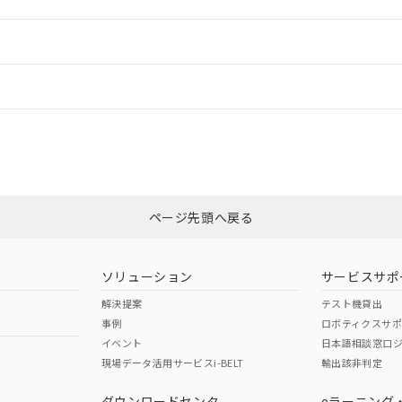
ードすることができます。
情報更新：
ログイン/会員登録
CCC認証
電波法
以上、n: 54mm以上
みください。
N/A
N/A
非含有証明書
※3
ページ先頭へ戻る
ダウンロードはこちら
型式承認
NK型式承認
ABS型式承認
韓国
（日本
（アメリカ
ソリューション
サービスサポ
舶規格）
船舶規格）
船舶規格）
解決提案
テスト機貸出
事例
ロボティクスサ
No
No
イベント
日本語相談窓口
以上、n: 54mm以上
現場データ活用サービスi-BELT
輸出該非判定
I)
PBBs
PBDEs
DBP
ダウンロードセンタ
eラーニング