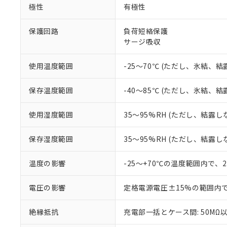
※1 中国RoHS
極性
有極性
仕入先様の事情に
があります。
以下の条件をお読
「○」：最大均質
保護回路
負荷短絡保護
「×」：最大均質
サージ吸収
本サービスは
当社は、これ
*EU RoHS指令（10物
「－」：未確認で
鉛(Pb) 1000ppm以下、
くものです。
う）を輸出ま
記
説明
六価クロム(Cr(Ⅵ)) 1
当社制御機器
などの必要な
フタル酸ビス(2-エチルヘ
使用温度範囲
-25～70℃ (ただし、氷結、
号
*中国RoHS10物質の基準値 
ル（DBP） 1000ppm
在庫状況およ
当社は規制貨
Pb(鉛) :1000ppm、 Hg
但し、RoHS指令で産
のであり、閲
ます。
Cr(Ⅵ)(六価クロム) : 
フタル酸エステル類の４
保存温度範囲
-40～85℃ (ただし、氷結、
○
一定数以
DBP(フタル酸ジブチル) :
い。
当社は貴社製
DEHP(フタル酸ビス(2-エ
正式な納期状
置等に一切使
使用湿度範囲
35～95%RH (ただし、結露し
当社販売員に
※2 対応予定月
△
一定数に
当社は、貴社
オムロン制御
また当社は、
※2 環境保護使
在庫状況およ
部品在庫の切り替
たしません。
保存湿度範囲
35～95%RH (ただし、結露し
－
在庫なし
す。
「ｅ」：有害物質
機器販売
マイパーツ機
「10」：通常の
温度の影響
-25～+70℃の温度範囲内で、
ている必要が
味します。
空
受注生産
お客様が当ウ
※3 非含有証明
「－」：未確認で
白
電圧の影響
定格電源電圧±15%の範囲内
が、当社の製
さい。
下記の非含有証明
絶縁抵抗
充電部一括とケース間: 50MΩ以
※当社の共同
いる法人を指
EU RoHS指令（