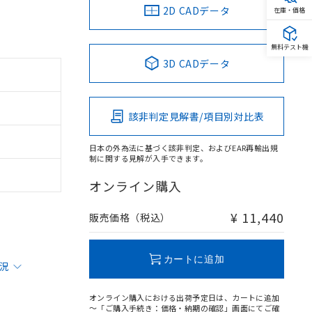
2D CADデータ
在庫・価格
無料テスト機
3D CADデータ
該非判定見解書/項目別対比表
日本の外為法に基づく該非判定、およびEAR再輸出規
制に関する見解が入手できます。
オンライン購入
¥ 11,440
販売価格（税込）
カートに追加
状況
オンライン購入における出荷予定日は、カートに追加
～「ご購入手続き：価格・納期の確認」画面にてご確