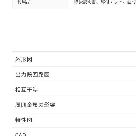
付属品
取扱説明書、締付ナット、歯
外形図
出力段回路図
外形図
相互干渉
出力段回路図
周囲金属の影響
相互干渉
特性図
周囲金属の影響
CAD