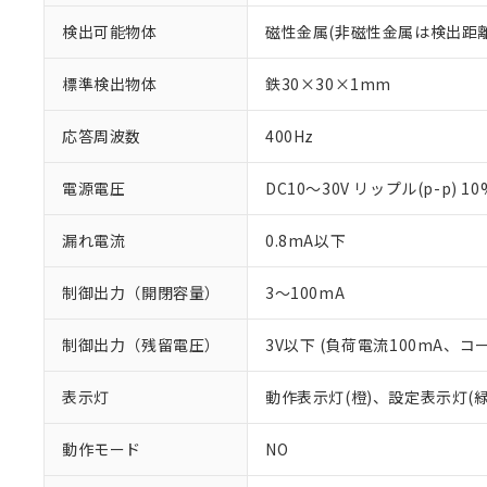
検出可能物体
磁性金属(非磁性金属は検出距
標準検出物体
鉄30×30×1mm
応答周波数
400Hz
電源電圧
DC10～30V リップル(p-p) 1
漏れ電流
0.8mA以下
制御出力（開閉容量）
3～100mA
制御出力（残留電圧）
3V以下 (負荷電流100mA、コ
※1 対応状況
対応済み：EU
表示灯
動作表示灯(橙)、設定表示灯(緑
対応予定：EU R
対応予定なし：EU
動作モード
NO
調査・確認中：EU
ご利用条件
非該当品：ライセ