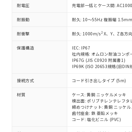
51物質の非含有証
耐電圧
充電部一括とケース間: AC1000V 
※本証明書は発行
また、RoHS指
耐振動
耐久: 10～55Hz 複振幅 1.5m
混在することから
既に当社にて対応
2
耐衝撃
耐久: 1000m/s
X、Y、Z各方向
り割愛しておりま
保護構造
IEC: IP67
社内規格: オムロン耐油コンポ
IP67G (JIS C0920 附属書1)
IP69K (ISO 20653規格(旧DIN
接続方式
コード引き出しタイプ (5m)
材質
ケース: 黄銅 ニッケルメッキ
検出面: ポリブチレンテレフタレー
締めつけナット: 黄銅 ニッケ
歯付座金: 鉄 亜鉛メッキ
コード: 塩化ビニル (PVC)