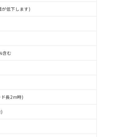
離が低下します)
0%含む
ード長2m時)
 RoHS指令（10物質）の非含有に対応した製品が提供可能な商品です
)
oHS指令（10物質）の非含有に対応した製品に切り替える予定のある
 RoHS指令（10物質）の非含有に非対応の商品で、対応品を出す予
 RoHS指令（10物質）の非含有の対応状況を調査中または確認中の
ンス料など無形物で、有害物質有無と関係のない商品です。