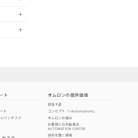
2026/7/29
ート
オムロンの提供価値
目指す姿
ポート
コンセプト「i-Automation!」
ジャパンデスク
オムロンの強み
お客様との共創拠点
AUTOMATION CENTER
DIBP
BBP
DEHP
環境保護
技術を磨く現場
・セミナ