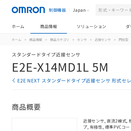
制御機器
Japan
ホーム
商品情報
ソリューション
ダ
ホーム
>
商品情報
>
商品カテゴリ
>
センサ
>
近接センサ
>
円柱型
スタンダードタイプ近接センサ
E2E-X14MD1L 5M
E2E NEXT スタンダードタイプ近接センサ 形式セ
商品概要
近接センサ, 直流2線式, 
プ, 有極性, 標準PVCコー