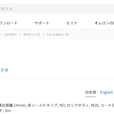
ウンロード
サポート
セミナ
オムロンの
>
E2E NEXT
>
形式セレクタ
>
E2E-X14MD1L 5M
レクタ
日本語
English
検出距離 14mm, 非シールドタイプ, NO, ロングボディ, M18, コー
ド, 5m