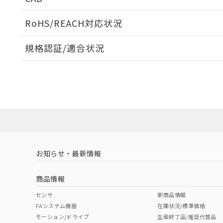
検出物体の大きさと材質による影響
ログイン/会員登録いただくと、CADデータをダウンロ
RoHS/REACH対応状況
規格認証/適合状況
EU RoHS
注意事項・凡例
A: 200mm以上、B: 110mm以上
UL認証
CSA認証
CEマーキング
L: 18mm以上、φd: 55mm以上、D: 18mm以上、m: 40mm
ダウンロードデータをご利用いただく前に、以下を必ずお読
Yes
Yes
Yes
対応状況
対応予定月
※1
※2
金属埋め込み
ソフトウェアの使用条件
対応済み
LR型式承認
DNV型式承認
BV型式承認
KR
（イギリス
（ノルウェー
（フランス
（
お知らせ・最新情報
中国 RoHS
注意事項・凡例
船舶規格）
船舶規格）
船舶規格）
船
商品情報
No
No
No
No
中国 RoHS表
※1 ※2
センサ
新商品情報
l: 22mm以上、φd: 55mm以上、D: 22mm以上、m: 40mm
FAシステム機器
在庫状況/標準価格
Pb
Hg
Cd
Cr(V
モーション/ドライブ
生産終了品/推奨代替品