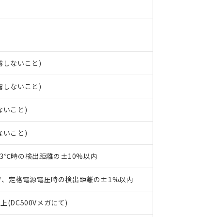
○×表
より、非含有部品としていたものが、含有品と判明した場合などやむ
みいただき、同意のうえご利用ください。
材料含有率が中国RoHSの基準値以下であることを示します。
材料含有率が中国RoHSの基準値を超えていることを示します。
、当社制御機器事業取扱商品の当社在庫状況および標準価格(税抜)
ら貴社製品のうち、外国為替および外国貿易法に定める商品（以下｢
質）：
す。当社販売部門へお問い合わせください。
 水銀(Hg) 1000ppm以下、 カドミウム(Cd) 100ppm以下、
たは国外への提供する場合は、日本国政府の輸出許可(または役務取
000ppm以下、ポリ臭化ビフェニル類(PBB) 1000ppm以下、ポリ臭化ジフェニルエーテル類(P
事業取扱商品の中には、本サービスの対象外となる商品もあること
手続きをとります。
キシル) (DEHP)(別名：DOP) 1000ppm以下、フタル酸ブチルベンジル（BBP） 100
結露しないこと)
(GB/T26572)：
以下、フタル酸ジイソブチル (DIBP) 1000ppm以下
び標準価格照会結果は、記載している更新日時点での社内データに
物を破棄する場合は、完全に破砕するなど、違法に輸出されないよ
(水銀) : 1000ppm、 Cd(カドミウム) : 100ppm、
業用監視および制御機器に対する適用除外項目は除く。
覧された時点での実際の在庫および標準価格とは異なる場合がある
1000ppm、 PBBs(ポリ臭化ビフェニル類) : 1000ppm、 PBDEs(ポリ臭化ジフェニルエーテル類
物質については閾値を超える意図的な使用がないことを確認しています。
結露しないこと)
上の在庫あり
 1000ppm、 DIBP(フタル酸ジイソブチル) : 1000ppm、 BBP(フタル酸ブチルベンジル) :
品を、核兵器、ミサイル、化学兵器、生物兵器またはその他武器並
チルヘキシル)) : 1000ppm
況および標準価格はお客様のお取引先、またはお客様担当のオムロ
用いたしません。
ないこと)
ご相談ください。
は満たないが在庫あり
製品を第三者に販売する場合は、上記1、2および3の内容を当該第
機器販売店や当社販売拠点は「
販売ネットワーク
」をご確認くだ
販売先および販売に係わる関係者が違法に輸出するおそれがある場
用期限
び標準価格結果を当社の事前の承諾なく第三者に漏洩または開示し
え状況などにより、予定月が前後することがあります。
ないこと)
(最新の在庫状況については、お客様のお取引先、またはお客様担当
（10物質）のすべてが基準値以下であることを示します。
店・当社販売員にご確認ください)
能（部品リスト作成サービス）をご利用いただくには、I-Webメン
使用状況下において有害物質が外部に漏えいし、環境に深刻な影響を
23℃時の検出距離の±10%以内
あります。
機種、また在庫状況の情報を公開していない機種
ェブサイト上で当社にご登録された部品リストについて、当社およ
書ダウンロード
す。当社販売部門へお問い合わせください。
で、定格電源電圧時の検出距離の±1%以内
品・サービスに関するお客様との取引・商談に必要な範囲で利用す
合意する
キャンセル
書をダウンロードすることができます。
上(DC500Vメガにて)
利用者とは、
"個人情報の共同利用に関して"
の「1.共同利用者の
します。
10物質）の非含有証明書