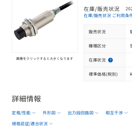
在庫/販売状況
20
在庫/販売状況 ご利用条
販売状況
機種区分
画像をクリックすると大きくなります
在庫状況
標準価格(税別)
詳細情報
定格/性能
外形図
出力段回路図
相互干渉
規格認証/適合状況