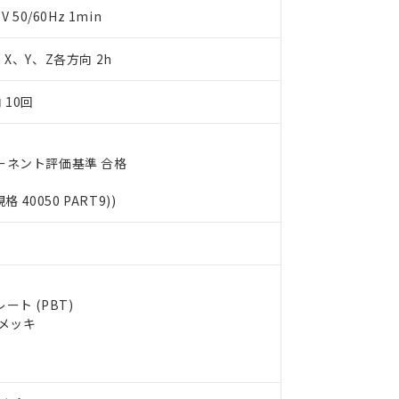
明書（当社基準）
50/60Hz 1min
日時点で非含有を証明するもので、過去に遡って非含有を証明するも
令のフタル酸エステル類４物質の対応では、対応完了までの期間は出
m X、Y、Z各方向 2h
備考欄に対応日を記載しておりました。
品への在庫切替を完了していることから、特段のことがない限り、20
 10回
す。
ーネント評価基準 合格
規格 40050 PART9))
ト (PBT)
ルメッキ