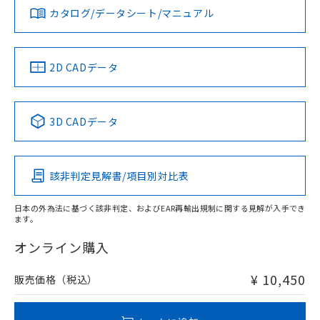
みください。
カタログ/データシート/マニュアル
対応済み
ソフトウェアの使用条件
LR型式承認
DNV型式承認
BV型式承認
KR型式承
タイムチャート
（イギリス
（ノルウェー
（フランス
（韓国
船舶規格）
船舶規格）
船舶規格）
船舶規格
中国 RoHS
注意事項・凡例
2D CADデータ
No
No
No
No
l: 22mm以上、φd: 55mm以上、D: 22mm以上、m: 40mm
以上、n: 54mm以上
中国 RoHS表
※1 ※2
3D CADデータ
この製品の規格認証/適合状況ページへ
Pb
Hg
Cd
Cr(VI)
その他の認証はこちらのページからご検索ください
該非判定見解書/項目別対比表
X
O
O
O
検出領域
日本の外為法に基づく該非判定、およびEAR再輸出規制に関する見解が入手でき
ます。
"対応済み"や非含有の記載がされた商品であっても、流通
在庫等で未対応品が混在する可能性があります。
オンライン購入
非含有品が必要な際は、弊社営業部門もしくは販売店へお
問い合わせください。
¥ 10,450
販売価格（税込）
この製品のRoHS/REACH対応状況ページへ