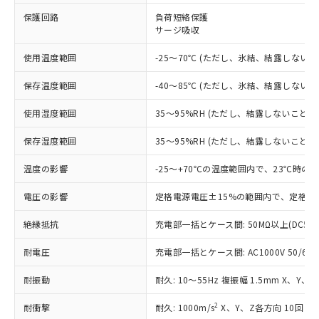
※1 対応状況
保護回路
負荷短絡保護
サージ吸収
対応済み：EU RoHS指令（10物質）の
非含有に対応した製品が提供可能な商品で
使用温度範囲
-25～70℃ (ただし、氷結、結露しないこ
す。
対応予定：EU RoHS指令（10物質）の非含
ご利用条件
保存温度範囲
-40～85℃ (ただし、氷結、結露しないこ
有に対応した製品に切り替える予定のある
商品です。
使用湿度範囲
35～95%RH (ただし、結露しないこと)
対応予定なし：EU RoHS指令（10物質）の
以下の条件をお読みいただき、同意のうえ
非含有に非対応の商品で、対応品を出す予
保存湿度範囲
35～95%RH (ただし、結露しないこと)
ご利用ください。
定はありません。
調査・確認中：EU RoHS指令（10物質）の
温度の影響
-25～+70℃の温度範囲内で、23℃時の
本サービスは、当社制御機器事業取扱
※1 中国RoHS○×表
非含有の対応状況を調査中または確認中の
商品の当社在庫状況および標準価格
商品です。
電圧の影響
定格電源電圧±15%の範囲内で、定格電
(税抜)を提供させていただくもので
「○」：最大均質材料含有率が中国RoHSの
非該当品：ライセンス料など無形物で、有
す。
基準値以下であることを示します。
絶縁抵抗
充電部一括とケース間: 50MΩ以上(DC50
害物質有無と関係のない商品です。
当社制御機器事業取扱商品の中には、
「×」：最大均質材料含有率が中国RoHSの
仕入先様の事情により、非含有部品として
本サービスの対象外となる商品もある
耐電圧
充電部一括とケース間: AC1000V 50/60Hz
基準値を超えていることを示します。
いたものが、含有品と判明した場合などや
当社は、これら貴社製品のうち、外国
ことをご了承ください。
「－」：未確認です。当社販売部門へお問
むを得ず変更することがあります。
為替および外国貿易法に定める商品
在庫状況および標準価格照会結果は、
耐振動
耐久: 10～55Hz 複振幅 1.5mm X、Y、
い合わせください。
（以下｢規制貨物等」という）を輸出
記載している更新日時点での社内デー
*EU RoHS指令（10物質）：
または国外への提供する場合は、日本
記
タに基づき作成されるものであり、閲
説明
2
耐衝撃
耐久: 1000m/s
X、Y、Z各方向 10回
鉛(Pb) 1000ppm以下、 水銀(Hg) 1000ppm以下、 カド
*中国RoHS10物質の基準値 (GB/T26572)：
国政府の輸出許可(または役務取引許