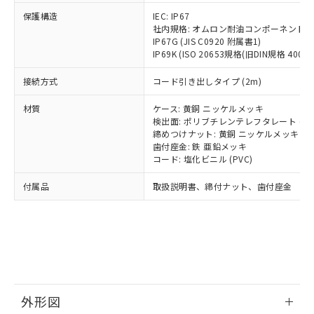
号
覧された時点での実際の在庫および標
ミウム(Cd) 100ppm以下、
Pb(鉛) :1000ppm、 Hg(水銀) : 1000ppm、 Cd(カドミウ
可)を取得するなどの必要な手続きを
六価クロム(Cr(Ⅵ)) 1000ppm以下、ポリ臭化ビフェニル
ム) : 100ppm、
保護構造
IEC: IP67
準価格とは異なる場合があることをご
類(PBB) 1000ppm以下、ポリ臭化ジフェニルエーテル類
Cr(Ⅵ)(六価クロム) : 1000ppm、 PBBs(ポリ臭化ビフェ
とります。
社内規格: オムロン耐油コンポーネント評
了承ください。
(PBDE) 1000ppm以下、フタル酸ビス(2-エチルヘキシ
○
一定数以上の在庫あり
ニル類) : 1000ppm、 PBDEs(ポリ臭化ジフェニルエーテ
IP67G (JIS C0920 附属書1)
当社は規制貨物を破棄する場合は、完
ル) (DEHP)(別名：DOP) 1000ppm以下、フタル酸ブチ
正式な納期状況および標準価格はお客
ル類) : 1000ppm、
IP69K (ISO 20653規格(旧DIN規格 40050 
ルベンジル（BBP） 1000ppm以下、フタル酸ジブチル
全に破砕するなど、違法に輸出されな
DBP(フタル酸ジブチル) : 1000ppm、 DIBP(フタル酸ジ
様のお取引先、またはお客様担当のオ
（DBP） 1000ppm以下、フタル酸ジイソブチル
イソブチル) : 1000ppm、 BBP(フタル酸ブチルベンジ
△
一定数には満たないが在庫あり
いよう必要な手段を講じます。
ムロン制御機器販売店・当社販売員に
(DIBP) 1000ppm以下
ル) : 1000ppm、
接続方式
コード引き出しタイプ (2m)
当社は貴社製品を、核兵器、ミサイ
但し、RoHS指令で産業用監視および制御機器に対する
DEHP(フタル酸ビス(2-エチルヘキシル)) : 1000ppm
ご相談ください。
適用除外項目は除く。
ル、化学兵器、生物兵器またはその他
－
在庫なし(最新の在庫状況につ
オムロン制御機器販売店や当社販売拠
フタル酸エステル類の４物質については閾値を超える意
材質
ケース: 黄銅 ニッケルメッキ
武器並びにこれらの製造装置等に一切
いては、お客様のお取引先、ま
図的な使用がないことを確認しています。
点は「
販売ネットワーク
」をご確認
検出面: ポリブチレンテレフタレート (PB
※2 環境保護使用期限
使用いたしません。
たはお客様担当のオムロン制御
締めつけナット: 黄銅 ニッケルメッキ
ください。
当社は、貴社製品を第三者に販売する
歯付座金: 鉄 亜鉛メッキ
機器販売店・当社販売員にご確
在庫状況および標準価格結果を当社の
※2 対応予定月
「ｅ」：有害物質（10物質）のすべてが基
コード: 塩化ビニル (PVC)
場合は、上記1、2および3の内容を当
認ください)
事前の承諾なく第三者に漏洩または開
準値以下であることを示します。
該第三者に通知します。また当社は、
示しないようお願いします。
付属品
取扱説明書、締付ナット、歯付座金
部品在庫の切り替え状況などにより、予定
「10」：通常の使用状況下において有害物
販売先および販売に係わる関係者が違
マイパーツ機能（部品リスト作成サー
空
受注生産機種、また在庫状況の
月が前後することがあります。
質が外部に漏えいし、環境に深刻な影響を
法に輸出するおそれがある場合は、取
ビス）をご利用いただくには、I-Web
白
情報を公開していない機種
及ぼさない年数を意味します。
り引きをいたしません。
メンバーズにご登録されている必要が
「－」：未確認です。当社販売部門へお問
あります。
い合わせください。
お客様が当ウェブサイト上で当社にご
※3 非含有証明書ダウンロード
登録された部品リストについて、当社
および当社の共同利用者が、当社の製
下記の非含有証明書をダウンロードするこ
品・サービスに関するお客様との取
外形図
とができます。
合意する
キャンセル
引・商談に必要な範囲で利用すること