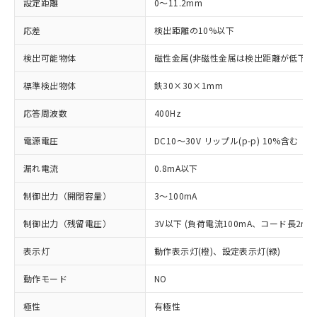
設定距離
0～11.2mm
応差
検出距離の10%以下
検出可能物体
磁性金属(非磁性金属は検出距離が低下し
標準検出物体
鉄30×30×1mm
応答周波数
400Hz
電源電圧
DC10～30V リップル(p-p) 10%含む
漏れ電流
0.8mA以下
制御出力（開閉容量）
3～100mA
制御出力（残留電圧）
3V以下 (負荷電流100mA、コード長2m時
表示灯
動作表示灯(橙)、設定表示灯(緑)
動作モード
NO
極性
有極性