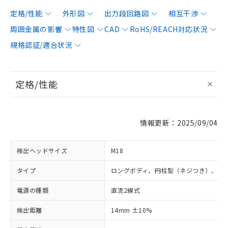
定格/性能
外形図
出力段回路図
相互干渉
周囲金属の影響
特性図
CAD
RoHS/REACH対応状況
規格認証/適合状況
定格/性能
情報更新：2025/09/04
検出ヘッドサイズ
M18
タイプ
ロングボディ、円柱型（ネジつき）、非
電源の種類
直流2線式
検出距離
14mm ±10%