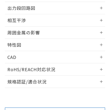
情報更新：2025/09/04
をご了承ください。
出力段回路図
EU RoHS指令（10物質）の非含有証明書
※当社の共同利用者とは、
"個人情報
51物質の非含有証明書（当社基準）
の共同利用に関して"
の「1.共同利
外形図
情報更新：2025/09/04
※本証明書は発行日時点で非含有を証明す
相互干渉
用者の範囲」に記載されている法人を
るもので、過去に遡って非含有を証明する
指します。
出力段回路図
ものではありません。
情報更新：2025/09/04
周囲金属の影響
また、RoHS指令のフタル酸エステル類４
物質の対応では、対応完了までの期間は出
相互干渉
情報更新：2025/09/04
荷製品に未対応品が混在することから備考
特性図
欄に対応日を記載しておりました。
周囲金属の影響
情報更新：2025/09/04
既に当社にて対応品への在庫切替を完了
CAD
していることから、特段のことがない限
り、2022年1月12日より割愛しておりま
検出物体の大きさと材質による影響
ログイン/会員登録いただくと、CADデータをダウンロー
RoHS/REACH対応状況
す。
ドすることができます。
情報更新：2026/7/29
A: 100mm以上、B: 60mm以上
規格認証/適合状況
ログイン/会員登録
EU RoHS
注意事項・凡例
UL認証
CSA認証
CEマーキング
L: 18mm以上、φd: 55mm以上、D: 18mm以上、m: 40mm
以上、n: 54mm以上
Yes
Yes
Yes
金属埋め込み
対応状況
対応予定月
※1
※2
ダウンロードデータをご利用いただく前に、以下を必ずお読