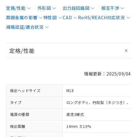
定格/性能
外形図
出力段回路図
相互干渉
周囲金属の影響
特性図
CAD
RoHS/REACH対応状況
規格認証/適合状況
定格/性能
情報更新：2025/09/04
検出ヘッドサイズ
M18
タイプ
ロングボディ、円柱型（ネジつき）、シ
電源の種類
直流3線式
検出距離
14mm ±10%