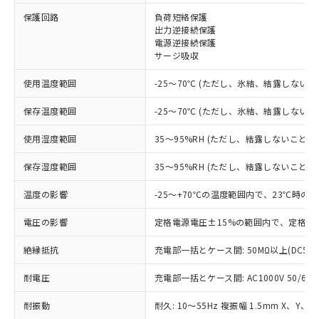
※1 対応状況
保護回路
負荷短絡保護
出力逆接続保護
電源逆接続保護
対応済み：EU RoHS指令（10物質）の
サージ吸収
非含有に対応した製品が提供可能な商品で
す。
使用温度範囲
-25～70℃ (ただし、氷結、結露しないこ
対応予定：EU RoHS指令（10物質）の非含
ご利用条件
有に対応した製品に切り替える予定のある
保存温度範囲
-25～70℃ (ただし、氷結、結露しないこ
商品です。
対応予定なし：EU RoHS指令（10物質）の
使用湿度範囲
35～95%RH (ただし、結露しないこと)
以下の条件をお読みいただき、同意のうえ
非含有に非対応の商品で、対応品を出す予
ご利用ください。
定はありません。
保存湿度範囲
35～95%RH (ただし、結露しないこと)
調査・確認中：EU RoHS指令（10物質）の
本サービスは、当社制御機器事業取扱
※1 中国RoHS○×表
非含有の対応状況を調査中または確認中の
温度の影響
-25～+70℃の温度範囲内で、23℃時の
商品の当社在庫状況および標準価格
商品です。
(税抜)を提供させていただくもので
「○」：最大均質材料含有率が中国RoHSの
電圧の影響
定格電源電圧±15%の範囲内で、定格電
非該当品：ライセンス料など無形物で、有
す。
基準値以下であることを示します。
害物質有無と関係のない商品です。
当社制御機器事業取扱商品の中には、
絶縁抵抗
充電部一括とケース間: 50MΩ以上(DC50
「×」：最大均質材料含有率が中国RoHSの
仕入先様の事情により、非含有部品として
本サービスの対象外となる商品もある
基準値を超えていることを示します。
いたものが、含有品と判明した場合などや
当社は、これら貴社製品のうち、外国
ことをご了承ください。
耐電圧
充電部一括とケース間: AC1000V 50/60Hz
「－」：未確認です。当社販売部門へお問
むを得ず変更することがあります。
為替および外国貿易法に定める商品
在庫状況および標準価格照会結果は、
い合わせください。
（以下｢規制貨物等」という）を輸出
記載している更新日時点での社内デー
耐振動
耐久: 10～55Hz 複振幅 1.5mm X、Y、Z
*EU RoHS指令（10物質）：
または国外への提供する場合は、日本