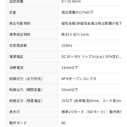
設定距離
0～10.6mm
応差
検出距離の15%以下
検出可能物体
磁性金属(非磁性金属は検出距離が低下し
標準検出物体
鉄42×42×1mm
応答周波数
350Hz
電源電圧
DC10～30V リップル(p-p) 10%含む、Cla
消費電流
16mA以下
制御出力（出力形式）
NPNオープンコレクタ
制御出力（開閉容量）
50mA以下
制御出力（残留電圧）
2V以下 (負荷電流50mA、コード長2m時)
表示灯
標準I/Oモード（SIOモード）: 動作表示灯
動作モード
NC