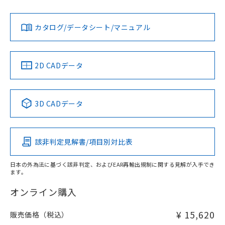
Yes
Yes
Yes
金属埋め込み
対応状況
対応予定月
※1
※2
ダウンロードデータをご利用いただく前に、以下を必ずお読
タイムチャート
みください。
カタログ/データシート/マニュアル
対応済み
ソフトウェアの使用条件
LR型式承認
DNV型式承認
BV型式承認
KR型式承
（イギリス
（ノルウェー
（フランス
（韓国
船舶規格）
船舶規格）
船舶規格）
船舶規格
中国 RoHS
注意事項・凡例
2D CADデータ
No
No
No
No
l: 7mm以上、φd: 60mm以上、D: 7mm以上、m: 42mm以
上、n: 70mm以上
中国 RoHS表
※1 ※2
検出領域
3D CADデータ
この製品の規格認証/適合状況ページへ
Pb
Hg
Cd
Cr(VI)
その他の認証はこちらのページからご検索ください
該非判定見解書/項目別対比表
X
O
O
O
日本の外為法に基づく該非判定、およびEAR再輸出規制に関する見解が入手でき
ます。
"対応済み"や非含有の記載がされた商品であっても、流通
在庫等で未対応品が混在する可能性があります。
オンライン購入
非含有品が必要な際は、弊社営業部門もしくは販売店へお
問い合わせください。
¥ 15,620
販売価格（税込）