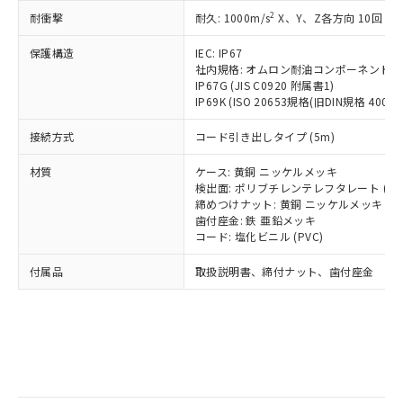
記
タに基づき作成されるものであり、閲
説明
鉛(Pb) 1000ppm以下、 水銀(Hg) 1000ppm以下、 カド
*中国RoHS10物質の基準値 (GB/T26572)：
国政府の輸出許可(または役務取引許
2
耐衝撃
耐久: 1000m/s
X、Y、Z各方向 10回
号
覧された時点での実際の在庫および標
ミウム(Cd) 100ppm以下、
Pb(鉛) :1000ppm、 Hg(水銀) : 1000ppm、 Cd(カドミウ
可)を取得するなどの必要な手続きを
六価クロム(Cr(Ⅵ)) 1000ppm以下、ポリ臭化ビフェニル
ム) : 100ppm、
準価格とは異なる場合があることをご
類(PBB) 1000ppm以下、ポリ臭化ジフェニルエーテル類
Cr(Ⅵ)(六価クロム) : 1000ppm、 PBBs(ポリ臭化ビフェ
とります。
保護構造
IEC: IP67
了承ください。
(PBDE) 1000ppm以下、フタル酸ビス(2-エチルヘキシ
○
一定数以上の在庫あり
ニル類) : 1000ppm、 PBDEs(ポリ臭化ジフェニルエーテ
社内規格: オムロン耐油コンポーネント評
当社は規制貨物を破棄する場合は、完
ル) (DEHP)(別名：DOP) 1000ppm以下、フタル酸ブチ
正式な納期状況および標準価格はお客
ル類) : 1000ppm、
IP67G (JIS C0920 附属書1)
ルベンジル（BBP） 1000ppm以下、フタル酸ジブチル
全に破砕するなど、違法に輸出されな
DBP(フタル酸ジブチル) : 1000ppm、 DIBP(フタル酸ジ
様のお取引先、またはお客様担当のオ
（DBP） 1000ppm以下、フタル酸ジイソブチル
IP69K (ISO 20653規格(旧DIN規格 40050 
イソブチル) : 1000ppm、 BBP(フタル酸ブチルベンジ
△
一定数には満たないが在庫あり
いよう必要な手段を講じます。
ムロン制御機器販売店・当社販売員に
(DIBP) 1000ppm以下
ル) : 1000ppm、
当社は貴社製品を、核兵器、ミサイ
但し、RoHS指令で産業用監視および制御機器に対する
DEHP(フタル酸ビス(2-エチルヘキシル)) : 1000ppm
ご相談ください。
接続方式
コード引き出しタイプ (5m)
適用除外項目は除く。
ル、化学兵器、生物兵器またはその他
－
在庫なし(最新の在庫状況につ
オムロン制御機器販売店や当社販売拠
フタル酸エステル類の４物質については閾値を超える意
武器並びにこれらの製造装置等に一切
いては、お客様のお取引先、ま
図的な使用がないことを確認しています。
点は「
販売ネットワーク
」をご確認
材質
ケース: 黄銅 ニッケルメッキ
※2 環境保護使用期限
使用いたしません。
たはお客様担当のオムロン制御
検出面: ポリブチレンテレフタレート (PB
ください。
当社は、貴社製品を第三者に販売する
締めつけナット: 黄銅 ニッケルメッキ
機器販売店・当社販売員にご確
在庫状況および標準価格結果を当社の
※2 対応予定月
「ｅ」：有害物質（10物質）のすべてが基
歯付座金: 鉄 亜鉛メッキ
場合は、上記1、2および3の内容を当
認ください)
事前の承諾なく第三者に漏洩または開
コード: 塩化ビニル (PVC)
準値以下であることを示します。
該第三者に通知します。また当社は、
示しないようお願いします。
部品在庫の切り替え状況などにより、予定
「10」：通常の使用状況下において有害物
販売先および販売に係わる関係者が違
マイパーツ機能（部品リスト作成サー
空
受注生産機種、また在庫状況の
付属品
取扱説明書、締付ナット、歯付座金
月が前後することがあります。
質が外部に漏えいし、環境に深刻な影響を
法に輸出するおそれがある場合は、取
ビス）をご利用いただくには、I-Web
白
情報を公開していない機種
及ぼさない年数を意味します。
り引きをいたしません。
メンバーズにご登録されている必要が
「－」：未確認です。当社販売部門へお問
あります。
い合わせください。
お客様が当ウェブサイト上で当社にご
※3 非含有証明書ダウンロード
登録された部品リストについて、当社
および当社の共同利用者が、当社の製
下記の非含有証明書をダウンロードするこ
品・サービスに関するお客様との取