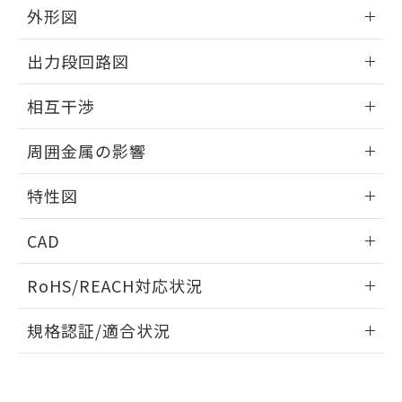
とができます。
合意する
キャンセル
外形図
引・商談に必要な範囲で利用すること
をご了承ください。
EU RoHS指令（10物質）の非含有証明書
情報更新：2025/09/04
※当社の共同利用者とは、
"個人情報
出力段回路図
51物質の非含有証明書（当社基準）
の共同利用に関して"
の「1.共同利
※本証明書は発行日時点で非含有を証明す
外形図
用者の範囲」に記載されている法人を
情報更新：2025/09/04
るもので、過去に遡って非含有を証明する
相互干渉
指します。
ものではありません。
出力段回路図
情報更新：2025/09/04
また、RoHS指令のフタル酸エステル類４
周囲金属の影響
物質の対応では、対応完了までの期間は出
荷製品に未対応品が混在することから備考
相互干渉
情報更新：2025/09/04
特性図
欄に対応日を記載しておりました。
既に当社にて対応品への在庫切替を完了
周囲金属の影響
情報更新：2025/09/04
していることから、特段のことがない限
CAD
り、2022年1月12日より割愛しておりま
検出物体の大きさと材質による影響
す。
ログイン/会員登録いただくと、CADデータをダウンロー
RoHS/REACH対応状況
ドすることができます。
情報更新：2026/7/29
A: 90mm以上、B: 50mm以上
規格認証/適合状況
ログイン/会員登録
EU RoHS
注意事項・凡例
UL認証
CSA認証
CEマーキング
L: 2mm以上、φd: 60mm以上、D: 2mm以上、m: 42mm以
上、n: 70mm以上