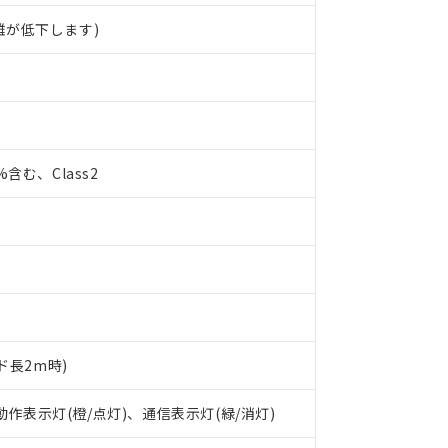
離が低下します)
0%含む、Class2
ド長2m時)
 RoHS指令（10物質）の非含有に対応した製品が提供可能な商品です
 動作表示灯(橙/点灯)、通信表示灯(緑/消灯)
oHS指令（10物質）の非含有に対応した製品に切り替える予定のある