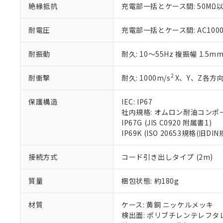
絶縁抵抗
充電部一括とケース間: 50MΩ以
※当社の共同
いる法人を指
EU RoHS指令（
51物質の非含有証
耐電圧
充電部一括とケース間: AC1000V 
※本証明書は発行
また、RoHS指
耐振動
耐久: 10～55Hz 複振幅 1.5m
混在することから
既に当社にて対応
2
耐衝撃
耐久: 1000m/s
X、Y、Z各方向
り割愛しておりま
保護構造
IEC: IP67
社内規格: オムロン耐油コンポ
IP67G (JIS C0920 附属書1)
IP69K (ISO 20653規格(旧DIN
接続方式
コード引き出しタイプ (2m)
質量
梱包状態: 約180g
材質
ケース: 黄銅 ニッケルメッキ
検出面: ポリブチレンテレフタレー