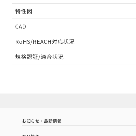
相互干渉
特性図
周囲金属の影響
CAD
検出物体の大きさと材質による影響
ログイン/会員登録いただくと、CADデータをダウンロ
RoHS/REACH対応状況
規格認証/適合状況
EU RoHS
注意事項・凡例
A: 90mm以上、B: 50mm以上
UL認証
CSA認証
CEマーキング
L: 2mm以上、φd: 60mm以上、D: 2mm以上、m: 42mm以
ダウンロードデータをご利用いただく前に、以下を必ずお読
Yes
Yes
Yes
対応状況
対応予定月
※1
※2
金属埋め込み
ソフトウェアの使用条件
対応済み
LR型式承認
DNV型式承認
BV型式承認
KR
（イギリス
（ノルウェー
（フランス
（
お知らせ・最新情報
中国 RoHS
注意事項・凡例
船舶規格）
船舶規格）
船舶規格）
船