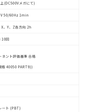
上(DC500Vメガにて)
利用者とは、
"個人情報の共同利用に関して"
の「1.共同利用者の
します。
10物質）の非含有証明書
明書（当社基準）
50/60Hz 1min
日時点で非含有を証明するもので、過去に遡って非含有を証明するも
令のフタル酸エステル類４物質の対応では、対応完了までの期間は出
m X、Y、Z各方向 2h
備考欄に対応日を記載しておりました。
品への在庫切替を完了していることから、特段のことがない限り、20
 10回
す。
ーネント評価基準 合格
規格 40050 PART9))
ト (PBT)