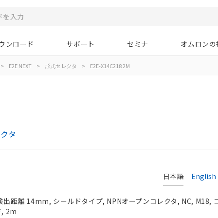
ウンロード
サポート
セミナ
オムロンの
>
E2E NEXT
>
形式セレクタ
>
E2E-X14C218 2M
レクタ
日本語
English
検出距離 14mm, シールドタイプ, NPNオープンコレクタ, NC, M18
, 2m