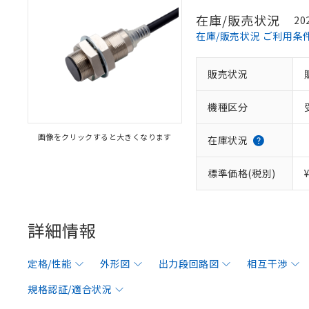
在庫/販売状況
20
在庫/販売状況 ご利用条
販売状況
機種区分
画像をクリックすると大きくなります
在庫状況
標準価格(税別)
詳細情報
定格/性能
外形図
出力段回路図
相互干渉
規格認証/適合状況