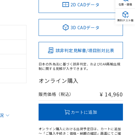
2D CADデータ
在庫・価格
無料テスト機
3D CADデータ
該非判定見解書/項目別対比表
日本の外為法に基づく該非判定、およびEAR再輸出規
制に関する見解が入手できます。
オンライン購入
¥ 14,960
販売価格（税込）
カートに追加
状況
オンライン購入における出荷予定日は、カートに追加
～「ご購入手続き：価格・納期の確認」画面にてご確