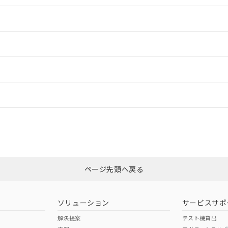
情報更新：2
情報更新：2
ードすることができます。
情報更新：
ログイン/会員登録
CCC認証
電波法
上、n: 70mm以上
みください。
N/A
N/A
非含有証明書
※3
ページ先頭へ戻る
ダウンロードはこちら
型式承認
NK型式承認
ABS型式承認
韓国
（日本
（アメリカ
ソリューション
サービスサポ
舶規格）
船舶規格）
船舶規格）
解決提案
テスト機貸出