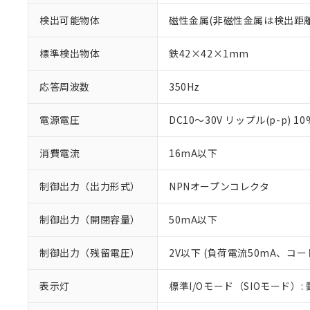
検出可能物体
磁性金属(非磁性金属は検出距
標準検出物体
鉄42×42×1mm
応答周波数
350Hz
電源電圧
DC10～30V リップル(p-p) 1
消費電流
16mA以下
制御出力（出力形式）
NPNオープンコレクタ
制御出力（開閉容量）
50mA以下
※1 対応状況
制御出力（残留電圧）
2V以下 (負荷電流50mA、コー
対応済み：EU
表示灯
標準I/Oモード（SIOモード）:
対応予定：EU R