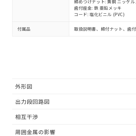
締めつけナット: 黄銅 ニッケ
歯付座金: 鉄 亜鉛メッキ
コード: 塩化ビニル (PVC)
付属品
取扱説明書、締付ナット、歯
外形図
出力段回路図
外形図
相互干渉
出力段回路図
周囲金属の影響