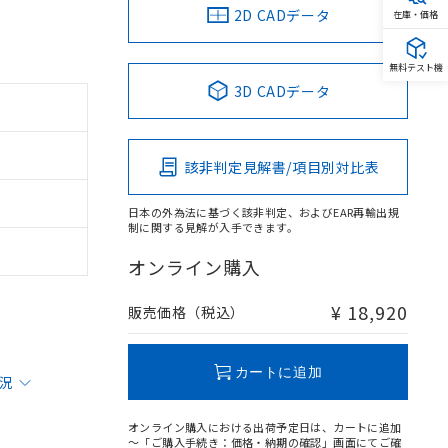
2D CADデータ
在庫・価格
無料テスト機
3D CADデータ
該非判定見解書/項目別対比表
日本の外為法に基づく該非判定、およびEAR再輸出規
制に関する見解が入手できます。
オンライン購入
¥ 18,920
販売価格（税込）
カートに追加
状況
オンライン購入における出荷予定日は、カートに追加
～「ご購入手続き：価格・納期の確認」画面にてご確