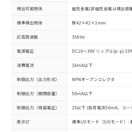
検出可能物体
磁性金属(非磁性金属は検出距
標準検出物体
鉄42×42×1mm
応答周波数
350Hz
電源電圧
DC10～30V リップル(p-p) 1
消費電流
16mA以下
制御出力（出力形式）
NPNオープンコレクタ
制御出力（開閉容量）
50mA以下
※1 対応状況
制御出力（残留電圧）
2V以下 (負荷電流50mA、コー
対応済み：EU
対応予定：EU R
表示灯
標準I/Oモード（SIOモード）:
対応予定なし：EU
調査・確認中：EU