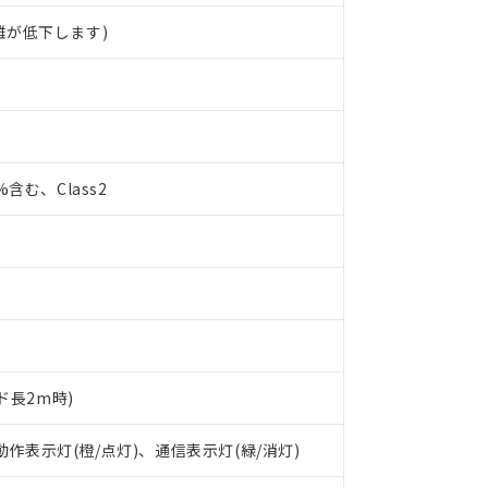
離が低下します)
0%含む、Class2
ド長2m時)
 RoHS指令（10物質）の非含有に対応した製品が提供可能な商品です
oHS指令（10物質）の非含有に対応した製品に切り替える予定のある
 動作表示灯(橙/点灯)、通信表示灯(緑/消灯)
 RoHS指令（10物質）の非含有に非対応の商品で、対応品を出す予
 RoHS指令（10物質）の非含有の対応状況を調査中または確認中の