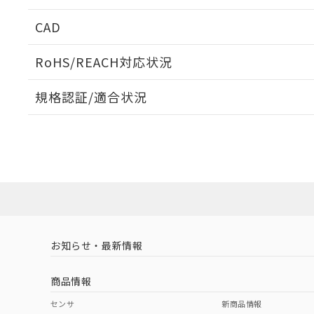
周囲金属の影響
CAD
検出物体の大きさと材質による影響
ログイン/会員登録いただくと、CADデータをダウンロ
RoHS/REACH対応状況
規格認証/適合状況
EU RoHS
注意事項・凡例
A: 90mm以上、B: 50mm以上
UL認証
CSA認証
CEマーキング
L: 2mm以上、φd: 60mm以上、D: 2mm以上、m: 42mm以
ダウンロードデータをご利用いただく前に、以下を必ずお読
Yes
Yes
Yes
対応状況
対応予定月
※1
※2
金属埋め込み
ソフトウェアの使用条件
対応済み
LR型式承認
DNV型式承認
BV型式承認
KR
（イギリス
（ノルウェー
（フランス
（
お知らせ・最新情報
中国 RoHS
注意事項・凡例
船舶規格）
船舶規格）
船舶規格）
船
商品情報
No
No
No
No
検出領域
中国 RoHS表
※1 ※2
センサ
新商品情報
l: 7mm以上、φd: 60mm以上、D: 7mm以上、m: 42mm以上