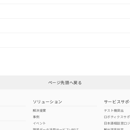
情報更新：2
ードすることができます。
情報更新：
ログイン/会員登録
CCC認証
電波法
上、n: 70mm以上
みください。
N/A
N/A
非含有証明書
※3
ページ先頭へ戻る
ダウンロードはこちら
型式承認
NK型式承認
ABS型式承認
韓国
（日本
（アメリカ
ソリューション
サービスサポ
舶規格）
船舶規格）
船舶規格）
解決提案
テスト機貸出
事例
ロボティクスサ
No
No
イベント
日本語相談窓口
、n: 70mm以上
現場データ活用サービスi-BELT
輸出該非判定