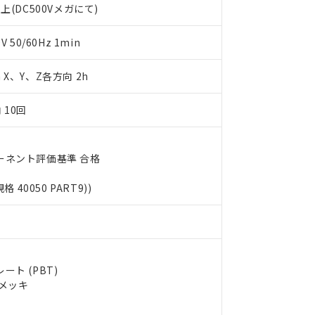
上(DC500Vメガにて)
します。
10物質）の非含有証明書
明書（当社基準）
日時点で非含有を証明するもので、過去に遡って非含有を証明するも
50/60Hz 1min
令のフタル酸エステル類４物質の対応では、対応完了までの期間は出
備考欄に対応日を記載しておりました。
m X、Y、Z各方向 2h
品への在庫切替を完了していることから、特段のことがない限り、20
す。
 10回
ーネント評価基準 合格
規格 40050 PART9))
ト (PBT)
ルメッキ