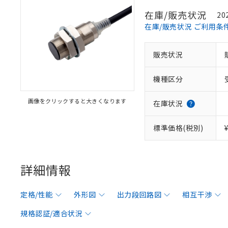
在庫/販売状況
20
在庫/販売状況 ご利用条
販売状況
機種区分
画像をクリックすると大きくなります
在庫状況
標準価格(税別)
詳細情報
定格/性能
外形図
出力段回路図
相互干渉
規格認証/適合状況