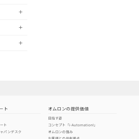
025/09/04
2026/7/29
ート
オムロンの提供価値
目指す姿
ポート
コンセプト「i-Automation!」
ジャパンデスク
オムロンの強み
お客様との共創拠点