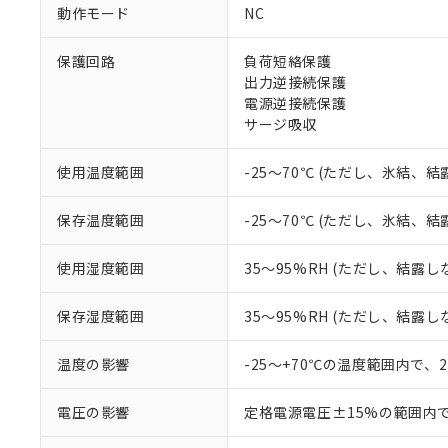
ご利用条件
動作モード
NC
非該当品：ライセ
※1 中国RoHS
仕入先様の事情に
保護回路
負荷短絡保護
があります。
以下の条件をお読
「○」：最大均質
出力逆接続保護
「×」：最大均質
電源逆接続保護
本サービスは
当社は、これ
*EU RoHS指令（10物
「－」：未確認で
鉛(Pb) 1000ppm以下、
サージ吸収
くものです。
う）を輸出ま
記
説明
六価クロム(Cr(Ⅵ)) 1
当社制御機器
などの必要な
フタル酸ビス(2-エチルヘ
号
*中国RoHS10物質の基準値 
ル（DBP） 1000ppm
在庫状況およ
当社は規制貨
使用温度範囲
-25～70℃ (ただし、氷結、
Pb(鉛) :1000ppm、 Hg
但し、RoHS指令で産
のであり、閲
ます。
Cr(Ⅵ)(六価クロム) : 
フタル酸エステル類の４
○
一定数以
DBP(フタル酸ジブチル) :
い。
当社は貴社製
保存温度範囲
-25～70℃ (ただし、氷結、
DEHP(フタル酸ビス(2-エ
正式な納期状
置等に一切使
当社販売員に
※2 対応予定月
△
一定数に
当社は、貴社
使用湿度範囲
35～95%RH (ただし、結露し
オムロン制御
また当社は、
※2 環境保護使
在庫状況およ
部品在庫の切り替
たしません。
－
在庫なし
す。
保存湿度範囲
35～95%RH (ただし、結露し
「ｅ」：有害物質
機器販売
マイパーツ機
「10」：通常の
ている必要が
味します。
温度の影響
-25～+70℃の温度範囲内で、
空
受注生産
お客様が当ウ
※3 非含有証明
「－」：未確認で
白
が、当社の製
電圧の影響
定格電源電圧±15%の範囲内
さい。
下記の非含有証明
※当社の共同