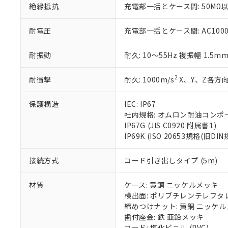
絶縁抵抗
充電部一括とケース間: 50MΩ以
いる法人を指
EU RoHS指令（
51物質の非含有証
※本証明書は発行
耐電圧
充電部一括とケース間: AC1000V 
また、RoHS指
混在することから
耐振動
耐久: 10～55Hz 複振幅 1.5m
既に当社にて対応
り割愛しておりま
2
耐衝撃
耐久: 1000m/s
X、Y、Z各方向
保護構造
IEC: IP67
社内規格: オムロン耐油コンポ
IP67G (JIS C0920 附属書1)
IP69K (ISO 20653規格(旧DIN
接続方式
コード引き出しタイプ (5m)
材質
ケース: 黄銅 ニッケルメッキ
検出面: ポリブチレンテレフタレー
締めつけナット: 黄銅 ニッケ
歯付座金: 鉄 亜鉛メッキ
コード: 塩化ビニル (PVC)