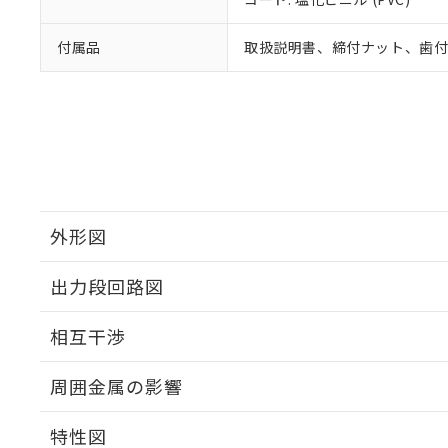
付属品
取扱説明書、締付ナット、歯
外形図
出力段回路図
外形図
相互干渉
出力段回路図
周囲金属の影響
相互干渉
特性図