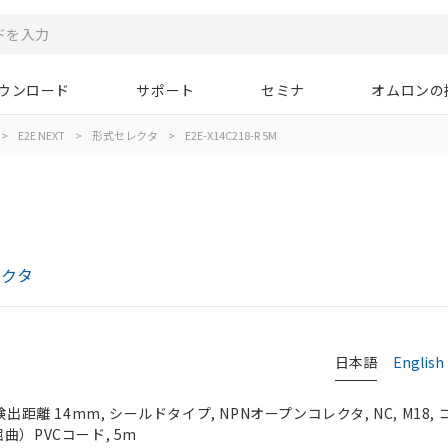
ウンロード
サポート
セミナ
オムロンの
>
E2E NEXT
>
形式セレクタ
>
E2E-X14C218-R 5M
レクタ
日本語
English
検出距離 14mm, シールドタイプ, NPNオープンコレクタ, NC, M18
曲）PVCコード, 5m