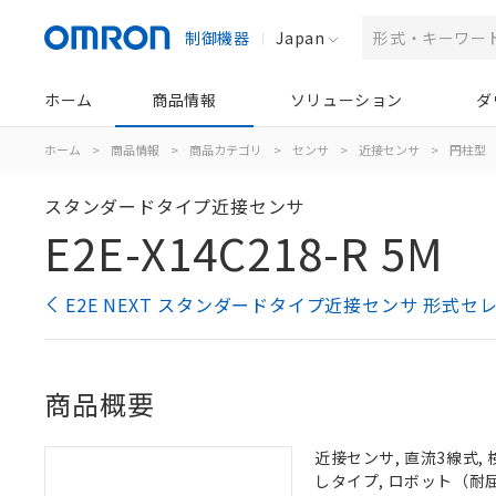
制御機器
Japan
ホーム
商品情報
ソリューション
ダ
ホーム
>
商品情報
>
商品カテゴリ
>
センサ
>
近接センサ
>
円柱型
スタンダードタイプ近接センサ
E2E-X14C218-R 5M
E2E NEXT スタンダードタイプ近接センサ 形式セ
商品概要
近接センサ, 直流3線式, 
しタイプ, ロボット（耐屈