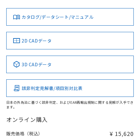
Yes
Yes
Yes
金属埋め込み
対応状況
対応予定月
※1
※2
ダウンロードデータをご利用いただく前に、以下を必ずお読
タイムチャート
みください。
カタログ/データシート/マニュアル
対応済み
ソフトウェアの使用条件
LR型式承認
DNV型式承認
BV型式承認
KR型式承
（イギリス
（ノルウェー
（フランス
（韓国
船舶規格）
船舶規格）
船舶規格）
船舶規格
中国 RoHS
注意事項・凡例
2D CADデータ
No
No
No
No
l: 7mm以上、φd: 60mm以上、D: 7mm以上、m: 42mm以
上、n: 70mm以上
中国 RoHS表
※1 ※2
検出領域
3D CADデータ
この製品の規格認証/適合状況ページへ
Pb
Hg
Cd
Cr(VI)
その他の認証はこちらのページからご検索ください
該非判定見解書/項目別対比表
X
O
O
O
日本の外為法に基づく該非判定、およびEAR再輸出規制に関する見解が入手でき
ます。
"対応済み"や非含有の記載がされた商品であっても、流通
在庫等で未対応品が混在する可能性があります。
オンライン購入
非含有品が必要な際は、弊社営業部門もしくは販売店へお
問い合わせください。
¥ 15,620
販売価格（税込）