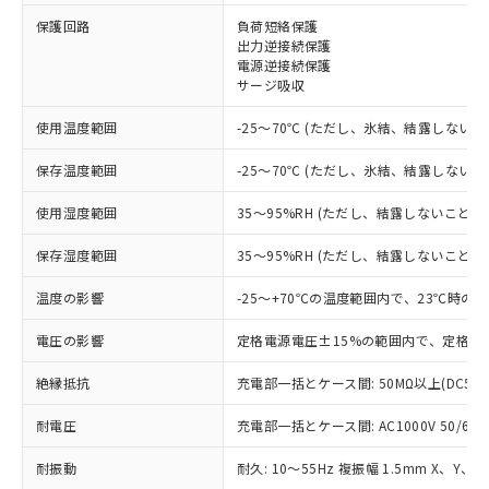
※1 対応状況
保護回路
負荷短絡保護
出力逆接続保護
電源逆接続保護
対応済み：EU RoHS指令（10物質）の
サージ吸収
非含有に対応した製品が提供可能な商品で
す。
使用温度範囲
-25～70℃ (ただし、氷結、結露しないこ
対応予定：EU RoHS指令（10物質）の非含
ご利用条件
有に対応した製品に切り替える予定のある
保存温度範囲
-25～70℃ (ただし、氷結、結露しないこ
商品です。
対応予定なし：EU RoHS指令（10物質）の
使用湿度範囲
35～95%RH (ただし、結露しないこと)
以下の条件をお読みいただき、同意のうえ
非含有に非対応の商品で、対応品を出す予
ご利用ください。
定はありません。
保存湿度範囲
35～95%RH (ただし、結露しないこと)
調査・確認中：EU RoHS指令（10物質）の
本サービスは、当社制御機器事業取扱
※1 中国RoHS○×表
非含有の対応状況を調査中または確認中の
温度の影響
-25～+70℃の温度範囲内で、23℃時の
商品の当社在庫状況および標準価格
商品です。
(税抜)を提供させていただくもので
「○」：最大均質材料含有率が中国RoHSの
電圧の影響
定格電源電圧±15%の範囲内で、定格電
非該当品：ライセンス料など無形物で、有
す。
基準値以下であることを示します。
害物質有無と関係のない商品です。
当社制御機器事業取扱商品の中には、
絶縁抵抗
充電部一括とケース間: 50MΩ以上(DC50
「×」：最大均質材料含有率が中国RoHSの
仕入先様の事情により、非含有部品として
本サービスの対象外となる商品もある
基準値を超えていることを示します。
いたものが、含有品と判明した場合などや
当社は、これら貴社製品のうち、外国
ことをご了承ください。
耐電圧
充電部一括とケース間: AC1000V 50/60Hz
「－」：未確認です。当社販売部門へお問
むを得ず変更することがあります。
為替および外国貿易法に定める商品
在庫状況および標準価格照会結果は、
い合わせください。
（以下｢規制貨物等」という）を輸出
記載している更新日時点での社内デー
耐振動
耐久: 10～55Hz 複振幅 1.5mm X、Y、Z
*EU RoHS指令（10物質）：
または国外への提供する場合は、日本