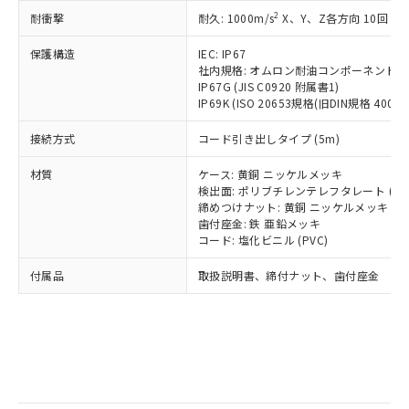
記
タに基づき作成されるものであり、閲
説明
鉛(Pb) 1000ppm以下、 水銀(Hg) 1000ppm以下、 カド
*中国RoHS10物質の基準値 (GB/T26572)：
国政府の輸出許可(または役務取引許
2
耐衝撃
耐久: 1000m/s
X、Y、Z各方向 10回
号
覧された時点での実際の在庫および標
ミウム(Cd) 100ppm以下、
Pb(鉛) :1000ppm、 Hg(水銀) : 1000ppm、 Cd(カドミウ
可)を取得するなどの必要な手続きを
六価クロム(Cr(Ⅵ)) 1000ppm以下、ポリ臭化ビフェニル
ム) : 100ppm、
準価格とは異なる場合があることをご
類(PBB) 1000ppm以下、ポリ臭化ジフェニルエーテル類
Cr(Ⅵ)(六価クロム) : 1000ppm、 PBBs(ポリ臭化ビフェ
とります。
保護構造
IEC: IP67
了承ください。
(PBDE) 1000ppm以下、フタル酸ビス(2-エチルヘキシ
○
一定数以上の在庫あり
ニル類) : 1000ppm、 PBDEs(ポリ臭化ジフェニルエーテ
社内規格: オムロン耐油コンポーネント評
当社は規制貨物を破棄する場合は、完
ル) (DEHP)(別名：DOP) 1000ppm以下、フタル酸ブチ
正式な納期状況および標準価格はお客
ル類) : 1000ppm、
IP67G (JIS C0920 附属書1)
ルベンジル（BBP） 1000ppm以下、フタル酸ジブチル
全に破砕するなど、違法に輸出されな
DBP(フタル酸ジブチル) : 1000ppm、 DIBP(フタル酸ジ
様のお取引先、またはお客様担当のオ
（DBP） 1000ppm以下、フタル酸ジイソブチル
IP69K (ISO 20653規格(旧DIN規格 40050 
イソブチル) : 1000ppm、 BBP(フタル酸ブチルベンジ
△
一定数には満たないが在庫あり
いよう必要な手段を講じます。
ムロン制御機器販売店・当社販売員に
(DIBP) 1000ppm以下
ル) : 1000ppm、
当社は貴社製品を、核兵器、ミサイ
但し、RoHS指令で産業用監視および制御機器に対する
DEHP(フタル酸ビス(2-エチルヘキシル)) : 1000ppm
ご相談ください。
接続方式
コード引き出しタイプ (5m)
適用除外項目は除く。
ル、化学兵器、生物兵器またはその他
－
在庫なし(最新の在庫状況につ
オムロン制御機器販売店や当社販売拠
フタル酸エステル類の４物質については閾値を超える意
武器並びにこれらの製造装置等に一切
いては、お客様のお取引先、ま
図的な使用がないことを確認しています。
点は「
販売ネットワーク
」をご確認
材質
ケース: 黄銅 ニッケルメッキ
※2 環境保護使用期限
使用いたしません。
たはお客様担当のオムロン制御
検出面: ポリブチレンテレフタレート (PB
ください。
当社は、貴社製品を第三者に販売する
締めつけナット: 黄銅 ニッケルメッキ
機器販売店・当社販売員にご確
在庫状況および標準価格結果を当社の
※2 対応予定月
「ｅ」：有害物質（10物質）のすべてが基
歯付座金: 鉄 亜鉛メッキ
場合は、上記1、2および3の内容を当
認ください)
事前の承諾なく第三者に漏洩または開
コード: 塩化ビニル (PVC)
準値以下であることを示します。
該第三者に通知します。また当社は、
示しないようお願いします。
部品在庫の切り替え状況などにより、予定
「10」：通常の使用状況下において有害物
販売先および販売に係わる関係者が違
マイパーツ機能（部品リスト作成サー
空
受注生産機種、また在庫状況の
付属品
取扱説明書、締付ナット、歯付座金
月が前後することがあります。
質が外部に漏えいし、環境に深刻な影響を
法に輸出するおそれがある場合は、取
ビス）をご利用いただくには、I-Web
白
情報を公開していない機種
及ぼさない年数を意味します。
り引きをいたしません。
メンバーズにご登録されている必要が
「－」：未確認です。当社販売部門へお問
あります。
い合わせください。
お客様が当ウェブサイト上で当社にご
※3 非含有証明書ダウンロード
登録された部品リストについて、当社
および当社の共同利用者が、当社の製
下記の非含有証明書をダウンロードするこ
品・サービスに関するお客様との取