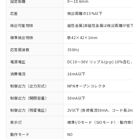
設定距離
0～10.6mm
応差
検出距離の15%以下
検出可能物体
磁性金属(非磁性金属は検出距離が低下し
標準検出物体
鉄42×42×1mm
応答周波数
350Hz
電源電圧
DC10～30V リップル(p-p) 10%含む、Cla
消費電流
16mA以下
制御出力（出力形式）
NPNオープンコレクタ
制御出力（開閉容量）
50mA以下
制御出力（残留電圧）
2V以下 (負荷電流50mA、コード長2m時)
表示灯
標準I/Oモード（SIOモード）: 動作表示灯
動作モード
NO