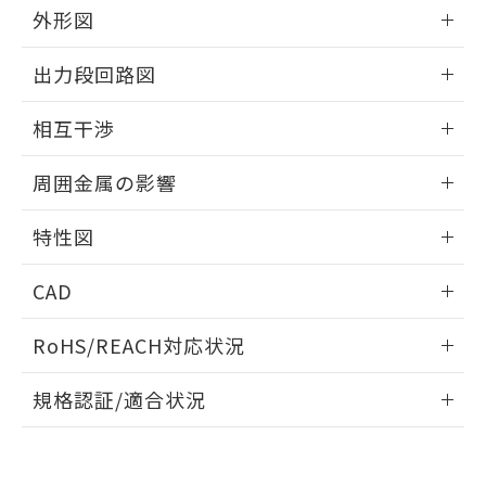
とができます。
合意する
キャンセル
外形図
引・商談に必要な範囲で利用すること
をご了承ください。
EU RoHS指令（10物質）の非含有証明書
情報更新：2025/09/04
※当社の共同利用者とは、
"個人情報
出力段回路図
51物質の非含有証明書（当社基準）
の共同利用に関して"
の「1.共同利
※本証明書は発行日時点で非含有を証明す
外形図
用者の範囲」に記載されている法人を
情報更新：2025/09/04
るもので、過去に遡って非含有を証明する
相互干渉
指します。
ものではありません。
出力段回路図
情報更新：2025/09/04
また、RoHS指令のフタル酸エステル類４
周囲金属の影響
物質の対応では、対応完了までの期間は出
荷製品に未対応品が混在することから備考
相互干渉
情報更新：2025/09/04
特性図
欄に対応日を記載しておりました。
既に当社にて対応品への在庫切替を完了
周囲金属の影響
情報更新：2025/09/04
していることから、特段のことがない限
CAD
り、2022年1月12日より割愛しておりま
検出物体の大きさと材質による影響
す。
ログイン/会員登録いただくと、CADデータをダウンロー
RoHS/REACH対応状況
ドすることができます。
情報更新：2026/7/29
A: 90mm以上、B: 50mm以上
規格認証/適合状況
ログイン/会員登録
EU RoHS
注意事項・凡例
UL認証
CSA認証
CEマーキング
L: 2mm以上、φd: 60mm以上、D: 2mm以上、m: 42mm以
上、n: 70mm以上