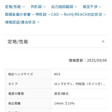
定格/性能
外形図
出力段回路図
相互干渉
周囲金属の影響
特性図
CAD
RoHS/REACH対応状況
規格認証/適合状況
定格/性能
情報更新：2025/09/04
検出ヘッドサイズ
M18
タイプ
ロングボディ、円柱型（ネジつき）、シ
電源の種類
直流3線式
検出距離
14mm ±10%