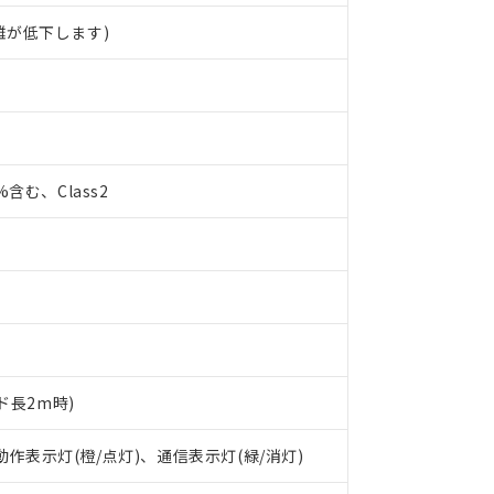
離が低下します)
0%含む、Class2
ド長2m時)
 RoHS指令（10物質）の非含有に対応した製品が提供可能な商品です
oHS指令（10物質）の非含有に対応した製品に切り替える予定のある
 動作表示灯(橙/点灯)、通信表示灯(緑/消灯)
 RoHS指令（10物質）の非含有に非対応の商品で、対応品を出す予
 RoHS指令（10物質）の非含有の対応状況を調査中または確認中の