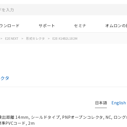
ウンロード
サポート
セミナ
オムロンの
>
E2E NEXT
>
形式セレクタ
>
E2E-X14B2L18 2M
レクタ
日本語
English
検出距離 14mm, シールドタイプ, PNPオープンコレクタ, NC, ロングボ
準PVCコード, 2m