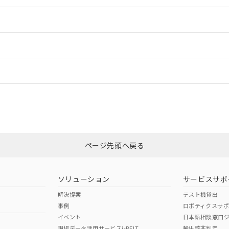
情報更新：2
ードすることができます。
情報更新：
ログイン/会員登録
CCC認証
電波法
上、n: 70mm以上
みください。
N/A
N/A
非含有証明書
※3
ページ先頭へ戻る
ダウンロードはこちら
型式承認
NK型式承認
ABS型式承認
韓国
（日本
（アメリカ
ソリューション
サービスサポ
舶規格）
船舶規格）
船舶規格）
解決提案
テスト機貸出
事例
ロボティクスサ
No
No
イベント
日本語相談窓口
、n: 70mm以上
現場データ活用サービスi-BELT
輸出該非判定