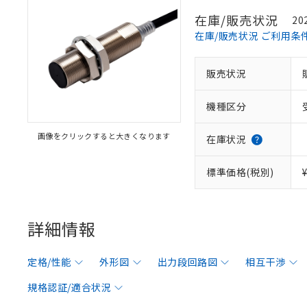
在庫/販売状況
20
在庫/販売状況 ご利用条
販売状況
機種区分
画像をクリックすると大きくなります
在庫状況
標準価格(税別)
詳細情報
定格/性能
外形図
出力段回路図
相互干渉
規格認証/適合状況