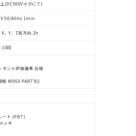
上(DC500Vメガにて)
します。
10物質）の非含有証明書
明書（当社基準）
日時点で非含有を証明するもので、過去に遡って非含有を証明するも
50/60Hz 1min
令のフタル酸エステル類４物質の対応では、対応完了までの期間は出
備考欄に対応日を記載しておりました。
m X、Y、Z各方向 2h
品への在庫切替を完了していることから、特段のことがない限り、20
す。
 10回
ーネント評価基準 合格
規格 40050 PART9))
ト (PBT)
ルメッキ