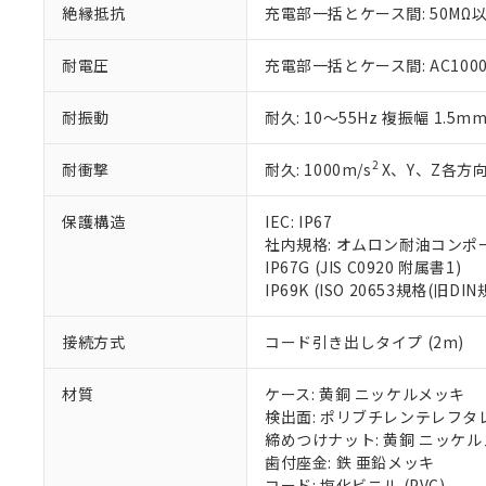
絶縁抵抗
充電部一括とケース間: 50MΩ以
いる法人を指
EU RoHS指令（
51物質の非含有証
※本証明書は発行
耐電圧
充電部一括とケース間: AC1000V 
また、RoHS指
混在することから
耐振動
耐久: 10～55Hz 複振幅 1.5m
既に当社にて対応
り割愛しておりま
2
耐衝撃
耐久: 1000m/s
X、Y、Z各方向
保護構造
IEC: IP67
社内規格: オムロン耐油コンポ
IP67G (JIS C0920 附属書1)
IP69K (ISO 20653規格(旧DIN
接続方式
コード引き出しタイプ (2m)
材質
ケース: 黄銅 ニッケルメッキ
検出面: ポリブチレンテレフタレー
締めつけナット: 黄銅 ニッケ
歯付座金: 鉄 亜鉛メッキ
コード: 塩化ビニル (PVC)