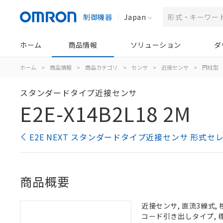
制御機器
Japan
ホーム
商品情報
ソリューション
ダ
ホーム
>
商品情報
>
商品カテゴリ
>
センサ
>
近接センサ
>
円柱型
スタンダードタイプ近接センサ
E2E-X14B2L18 2M
E2E NEXT スタンダードタイプ近接センサ 形式セ
商品概要
近接センサ, 直流3線式, 
コード引き出しタイプ, 標