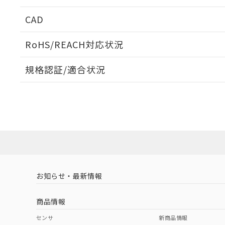
周囲金属の影響
CAD
検出物体の大きさと材質による影響
ログイン/会員登録いただくと、CADデータをダウンロ
RoHS/REACH対応状況
規格認証/適合状況
EU RoHS
注意事項・凡例
A: 90mm以上、B: 50mm以上
UL認証
CSA認証
CEマーキング
L: 2mm以上、φd: 60mm以上、D: 2mm以上、m: 42mm以
ダウンロードデータをご利用いただく前に、以下を必ずお読
Yes
Yes
Yes
対応状況
対応予定月
※1
※2
金属埋め込み
ソフトウェアの使用条件
対応済み
LR型式承認
DNV型式承認
BV型式承認
KR
（イギリス
（ノルウェー
（フランス
（
お知らせ・最新情報
中国 RoHS
注意事項・凡例
船舶規格）
船舶規格）
船舶規格）
船
商品情報
No
No
No
No
検出領域
中国 RoHS表
※1 ※2
センサ
新商品情報
l: 7mm以上、φd: 60mm以上、D: 7mm以上、m: 42mm以上