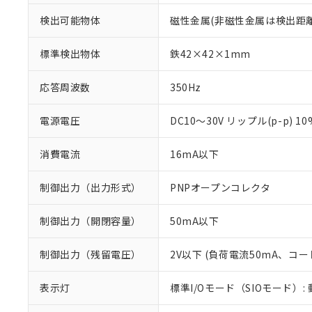
検出可能物体
磁性金属(非磁性金属は検出距
標準検出物体
鉄42×42×1mm
応答周波数
350Hz
電源電圧
DC10～30V リップル(p-p) 1
消費電流
16mA以下
制御出力（出力形式）
PNPオープンコレクタ
制御出力（開閉容量）
50mA以下
※1 対応状況
制御出力（残留電圧）
2V以下 (負荷電流50mA、コー
対応済み：EU
対応予定：EU R
表示灯
標準I/Oモード（SIOモード）:
対応予定なし：EU
調査・確認中：EU