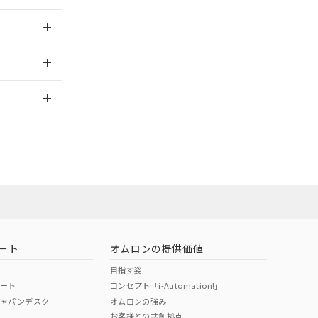
025/09/04
2026/7/29
ート
オムロンの提供価値
目指す姿
ポート
コンセプト「i-Automation!」
ジャパンデスク
オムロンの強み
お客様との共創拠点