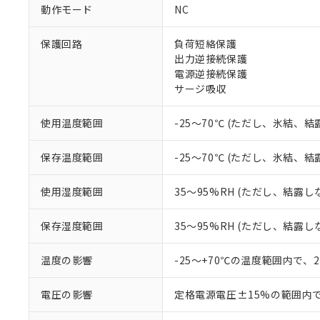
ご利用条件
動作モード
NC
非該当品：ライセ
※1 中国RoHS
仕入先様の事情に
保護回路
負荷短絡保護
があります。
以下の条件をお読
「○」：最大均質
出力逆接続保護
「×」：最大均質
電源逆接続保護
本サービスは
当社は、これ
*EU RoHS指令（10物
「－」：未確認で
鉛(Pb) 1000ppm以下、
サージ吸収
くものです。
う）を輸出ま
記
説明
六価クロム(Cr(Ⅵ)) 1
当社制御機器
などの必要な
フタル酸ビス(2-エチルヘ
号
*中国RoHS10物質の基準値 
ル（DBP） 1000ppm
在庫状況およ
当社は規制貨
使用温度範囲
-25～70℃ (ただし、氷結、
Pb(鉛) :1000ppm、 Hg
但し、RoHS指令で産
のであり、閲
ます。
Cr(Ⅵ)(六価クロム) : 
フタル酸エステル類の４
○
一定数以
DBP(フタル酸ジブチル) :
い。
当社は貴社製
保存温度範囲
-25～70℃ (ただし、氷結、
DEHP(フタル酸ビス(2-エ
正式な納期状
置等に一切使
当社販売員に
※2 対応予定月
△
一定数に
当社は、貴社
使用湿度範囲
35～95%RH (ただし、結露し
オムロン制御
また当社は、
※2 環境保護使
在庫状況およ
部品在庫の切り替
たしません。
－
在庫なし
す。
保存湿度範囲
35～95%RH (ただし、結露し
「ｅ」：有害物質
機器販売
マイパーツ機
「10」：通常の
ている必要が
味します。
温度の影響
-25～+70℃の温度範囲内で、
空
受注生産
お客様が当ウ
※3 非含有証明
「－」：未確認で
白
が、当社の製
電圧の影響
定格電源電圧±15%の範囲内
さい。
下記の非含有証明
※当社の共同