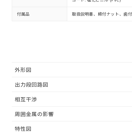
付属品
取扱説明書、締付ナット、歯
外形図
出力段回路図
外形図
相互干渉
出力段回路図
周囲金属の影響
相互干渉
特性図