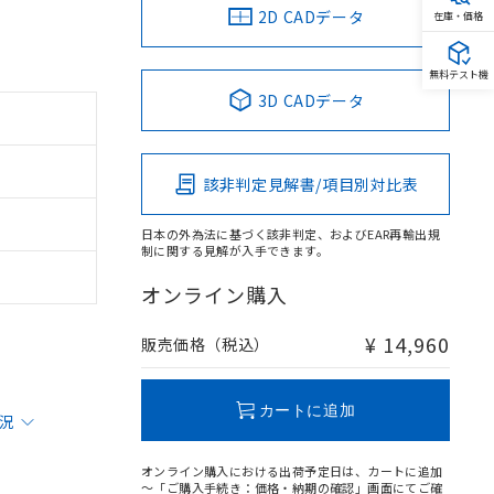
2D CADデータ
在庫・価格
無料テスト機
3D CADデータ
該非判定見解書/項目別対比表
日本の外為法に基づく該非判定、およびEAR再輸出規
制に関する見解が入手できます。
オンライン購入
¥ 14,960
販売価格（税込）
カートに追加
状況
オンライン購入における出荷予定日は、カートに追加
～「ご購入手続き：価格・納期の確認」画面にてご確