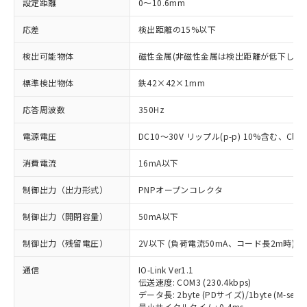
設定距離
0～10.6mm
応差
検出距離の15%以下
検出可能物体
磁性金属(非磁性金属は検出距離が低下します
標準検出物体
鉄42×42×1mm
応答周波数
350Hz
電源電圧
DC10～30V リップル(p-p) 10%含む、Class
消費電流
16mA以下
制御出力（出力形式）
PNPオープンコレクタ
制御出力（開閉容量）
50mA以下
制御出力（残留電圧）
2V以下 (負荷電流50mA、コード長2m時)
通信
IO-Link Ver1.1
伝送速度: COM3 (230.4kbps)
データ長: 2byte (PDサイズ)/1byte (M-seque
最小サイクルタイム: 0.4ms