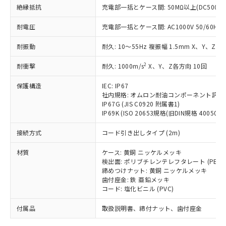
「－」：未確認です。当社販売部門へお問
むを得ず変更することがあります。
為替および外国貿易法に定める商品
絶縁抵抗
在庫状況および標準価格照会結果は、
充電部一括とケース間: 50MΩ以上(DC500V
い合わせください。
（以下｢規制貨物等」という）を輸出
記載している更新日時点での社内デー
*EU RoHS指令（10物質）：
または国外への提供する場合は、日本
耐電圧
充電部一括とケース間: AC1000V 50/60Hz 1
記
タに基づき作成されるものであり、閲
説明
鉛(Pb) 1000ppm以下、 水銀(Hg) 1000ppm以下、 カド
*中国RoHS10物質の基準値 (GB/T26572)：
国政府の輸出許可(または役務取引許
号
覧された時点での実際の在庫および標
ミウム(Cd) 100ppm以下、
Pb(鉛) :1000ppm、 Hg(水銀) : 1000ppm、 Cd(カドミウ
耐振動
可)を取得するなどの必要な手続きを
耐久: 10～55Hz 複振幅 1.5mm X、Y、Z各
六価クロム(Cr(Ⅵ)) 1000ppm以下、ポリ臭化ビフェニル
ム) : 100ppm、
準価格とは異なる場合があることをご
類(PBB) 1000ppm以下、ポリ臭化ジフェニルエーテル類
Cr(Ⅵ)(六価クロム) : 1000ppm、 PBBs(ポリ臭化ビフェ
とります。
了承ください。
(PBDE) 1000ppm以下、フタル酸ビス(2-エチルヘキシ
○
一定数以上の在庫あり
ニル類) : 1000ppm、 PBDEs(ポリ臭化ジフェニルエーテ
2
耐衝撃
耐久: 1000m/s
X、Y、Z各方向 10回
当社は規制貨物を破棄する場合は、完
ル) (DEHP)(別名：DOP) 1000ppm以下、フタル酸ブチ
正式な納期状況および標準価格はお客
ル類) : 1000ppm、
ルベンジル（BBP） 1000ppm以下、フタル酸ジブチル
全に破砕するなど、違法に輸出されな
DBP(フタル酸ジブチル) : 1000ppm、 DIBP(フタル酸ジ
様のお取引先、またはお客様担当のオ
（DBP） 1000ppm以下、フタル酸ジイソブチル
保護構造
IEC: IP67
イソブチル) : 1000ppm、 BBP(フタル酸ブチルベンジ
△
一定数には満たないが在庫あり
いよう必要な手段を講じます。
ムロン制御機器販売店・当社販売員に
(DIBP) 1000ppm以下
ル) : 1000ppm、
社内規格: オムロン耐油コンポーネント評価
当社は貴社製品を、核兵器、ミサイ
但し、RoHS指令で産業用監視および制御機器に対する
DEHP(フタル酸ビス(2-エチルヘキシル)) : 1000ppm
ご相談ください。
IP67G (JIS C0920 附属書1)
適用除外項目は除く。
ル、化学兵器、生物兵器またはその他
－
在庫なし(最新の在庫状況につ
オムロン制御機器販売店や当社販売拠
IP69K (ISO 20653規格(旧DIN規格 40050 PA
フタル酸エステル類の４物質については閾値を超える意
武器並びにこれらの製造装置等に一切
いては、お客様のお取引先、ま
図的な使用がないことを確認しています。
点は「
販売ネットワーク
」をご確認
※2 環境保護使用期限
使用いたしません。
接続方式
たはお客様担当のオムロン制御
コード引き出しタイプ (2m)
ください。
当社は、貴社製品を第三者に販売する
機器販売店・当社販売員にご確
在庫状況および標準価格結果を当社の
※2 対応予定月
「ｅ」：有害物質（10物質）のすべてが基
材質
場合は、上記1、2および3の内容を当
ケース: 黄銅 ニッケルメッキ
認ください)
事前の承諾なく第三者に漏洩または開
準値以下であることを示します。
検出面: ポリブチレンテレフタレート (PBT)
該第三者に通知します。また当社は、
示しないようお願いします。
締めつけナット: 黄銅 ニッケルメッキ
部品在庫の切り替え状況などにより、予定
「10」：通常の使用状況下において有害物
販売先および販売に係わる関係者が違
マイパーツ機能（部品リスト作成サー
空
受注生産機種、また在庫状況の
歯付座金: 鉄 亜鉛メッキ
月が前後することがあります。
質が外部に漏えいし、環境に深刻な影響を
法に輸出するおそれがある場合は、取
ビス）をご利用いただくには、I-Web
白
情報を公開していない機種
コード: 塩化ビニル (PVC)
及ぼさない年数を意味します。
り引きをいたしません。
メンバーズにご登録されている必要が
「－」：未確認です。当社販売部門へお問
付属品
あります。
取扱説明書、締付ナット、歯付座金
い合わせください。
お客様が当ウェブサイト上で当社にご