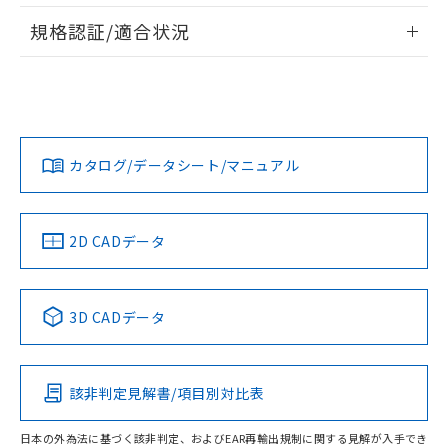
情報更新：2026/7/29
A: 90mm以上、B: 50mm以上
規格認証/適合状況
ログイン/会員登録
EU RoHS
注意事項・凡例
UL認証
CSA認証
CEマーキング
L: 2mm以上、φd: 60mm以上、D: 2mm以上、m: 42mm以
上、n: 70mm以上
Yes
Yes
Yes
金属埋め込み
対応状況
対応予定月
※1
※2
ダウンロードデータをご利用いただく前に、以下を必ずお読
みください。
カタログ/データシート/マニュアル
対応済み
ソフトウェアの使用条件
LR型式承認
DNV型式承認
BV型式承認
KR型式承
タイムチャート
（イギリス
（ノルウェー
（フランス
（韓国
船舶規格）
船舶規格）
船舶規格）
船舶規格
中国 RoHS
注意事項・凡例
2D CADデータ
No
No
No
No
l: 7mm以上、φd: 60mm以上、D: 7mm以上、m: 42mm以
上、n: 70mm以上
中国 RoHS表
※1 ※2
検出領域
3D CADデータ
この製品の規格認証/適合状況ページへ
Pb
Hg
Cd
Cr(VI)
その他の認証はこちらのページからご検索ください
該非判定見解書/項目別対比表
X
O
O
O
日本の外為法に基づく該非判定、およびEAR再輸出規制に関する見解が入手でき