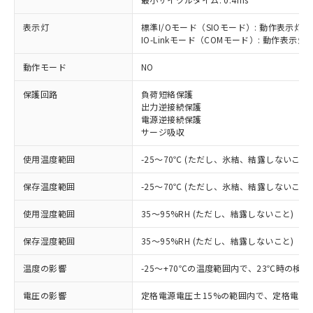
表示灯
標準I/Oモード（SIOモード）: 動作表示灯(
IO-Linkモード（COMモード）: 動作表示灯(
※1 対応状況
動作モード
NO
対応済み：EU RoHS指令（10物質）の
保護回路
負荷短絡保護
非含有に対応した製品が提供可能な商品で
出力逆接続保護
す。
電源逆接続保護
対応予定：EU RoHS指令（10物質）の非含
サージ吸収
ご利用条件
有に対応した製品に切り替える予定のある
商品です。
使用温度範囲
-25～70℃ (ただし、氷結、結露しないこと)
対応予定なし：EU RoHS指令（10物質）の
以下の条件をお読みいただき、同意のうえ
非含有に非対応の商品で、対応品を出す予
保存温度範囲
-25～70℃ (ただし、氷結、結露しないこと)
ご利用ください。
定はありません。
調査・確認中：EU RoHS指令（10物質）の
使用湿度範囲
35～95%RH (ただし、結露しないこと)
本サービスは、当社制御機器事業取扱
※1 中国RoHS○×表
非含有の対応状況を調査中または確認中の
商品の当社在庫状況および標準価格
保存湿度範囲
35～95%RH (ただし、結露しないこと)
商品です。
(税抜)を提供させていただくもので
「○」：最大均質材料含有率が中国RoHSの
非該当品：ライセンス料など無形物で、有
す。
温度の影響
-25～+70℃の温度範囲内で、23℃時の検
基準値以下であることを示します。
害物質有無と関係のない商品です。
当社制御機器事業取扱商品の中には、
「×」：最大均質材料含有率が中国RoHSの
仕入先様の事情により、非含有部品として
本サービスの対象外となる商品もある
電圧の影響
定格電源電圧±15%の範囲内で、定格電源
基準値を超えていることを示します。
いたものが、含有品と判明した場合などや
当社は、これら貴社製品のうち、外国
ことをご了承ください。