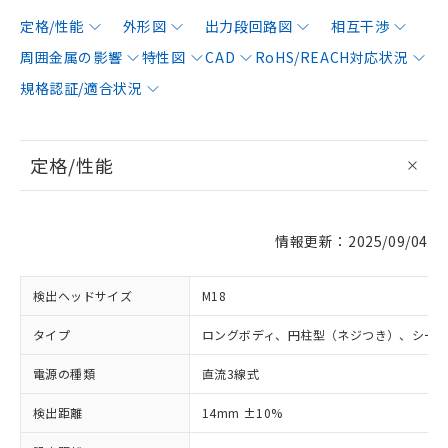
定格/性能
外形図
出力段回路図
相互干渉
周囲金属の影響
特性図
CAD
RoHS/REACH対応状況
規格認証/適合状況
定格/性能
情報更新：2025/09/04
検出ヘッドサイズ
M18
タイプ
ロングボディ、円柱型（ネジつき）、シー
電源の種類
直流3線式
検出距離
14mm ±10%