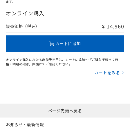
ます。
"対応済み"や非含有の記載がされた商品であっても、流通
在庫等で未対応品が混在する可能性があります。
オンライン購入
非含有品が必要な際は、弊社営業部門もしくは販売店へお
問い合わせください。
¥ 14,960
販売価格（税込）
この製品のRoHS/REACH対応状況ページへ
カートに追加
オンライン購入における出荷予定日は、カートに追加～「ご購入手続き：価
格・納期の確認」画面にてご確認ください。
カートをみる
ページ先頭へ戻る
お知らせ・最新情報