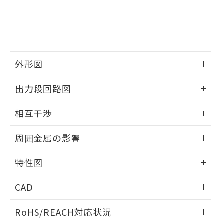
※3 非含有証明書ダウンロード
登録された部品リストについて、当社
および当社の共同利用者が、当社の製
下記の非含有証明書をダウンロードするこ
品・サービスに関するお客様との取
とができます。
合意する
キャンセル
引・商談に必要な範囲で利用すること
をご了承ください。
EU RoHS指令（10物質）の非含有証明書
※当社の共同利用者とは、
"個人情報
外形図
51物質の非含有証明書（当社基準）
の共同利用に関して"
の「1.共同利
※本証明書は発行日時点で非含有を証明す
用者の範囲」に記載されている法人を
情報更新：2025/09/04
るもので、過去に遡って非含有を証明する
出力段回路図
指します。
ものではありません。
外形図
また、RoHS指令のフタル酸エステル類４
情報更新：2025/09/04
相互干渉
物質の対応では、対応完了までの期間は出
荷製品に未対応品が混在することから備考
出力段回路図
情報更新：2025/09/04
欄に対応日を記載しておりました。
周囲金属の影響
既に当社にて対応品への在庫切替を完了
相互干渉
していることから、特段のことがない限
情報更新：2025/09/04
特性図
り、2022年1月12日より割愛しておりま
す。
周囲金属の影響
情報更新：2025/09/04
CAD
検出物体の大きさと材質による影響
ログイン/会員登録いただくと、CADデータをダウンロー
RoHS/REACH対応状況
ドすることができます。