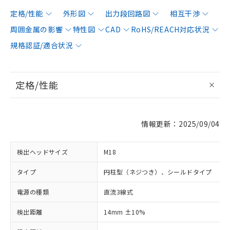
定格/性能
外形図
出力段回路図
相互干渉
周囲金属の影響
特性図
CAD
RoHS/REACH対応状況
規格認証/適合状況
定格/性能
情報更新：2025/09/04
検出ヘッドサイズ
M18
タイプ
円柱型（ネジつき）、シールドタイプ
電源の種類
直流3線式
検出距離
14mm ±10%