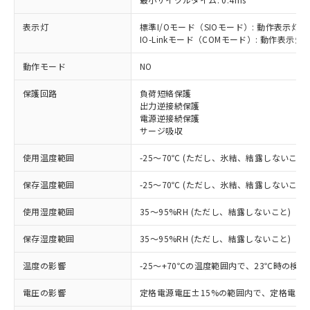
表示灯
標準I/Oモード（SIOモード）: 動作表示灯(
IO-Linkモード（COMモード）: 動作表示灯(
※1 対応状況
動作モード
NO
対応済み：EU RoHS指令（10物質）の
保護回路
負荷短絡保護
非含有に対応した製品が提供可能な商品で
出力逆接続保護
す。
電源逆接続保護
対応予定：EU RoHS指令（10物質）の非含
サージ吸収
ご利用条件
有に対応した製品に切り替える予定のある
商品です。
使用温度範囲
-25～70℃ (ただし、氷結、結露しないこと)
対応予定なし：EU RoHS指令（10物質）の
以下の条件をお読みいただき、同意のうえ
非含有に非対応の商品で、対応品を出す予
保存温度範囲
-25～70℃ (ただし、氷結、結露しないこと)
ご利用ください。
定はありません。
調査・確認中：EU RoHS指令（10物質）の
使用湿度範囲
35～95%RH (ただし、結露しないこと)
本サービスは、当社制御機器事業取扱
※1 中国RoHS○×表
非含有の対応状況を調査中または確認中の
商品の当社在庫状況および標準価格
保存湿度範囲
35～95%RH (ただし、結露しないこと)
商品です。
(税抜)を提供させていただくもので
「○」：最大均質材料含有率が中国RoHSの
非該当品：ライセンス料など無形物で、有
す。
温度の影響
-25～+70℃の温度範囲内で、23℃時の検
基準値以下であることを示します。
害物質有無と関係のない商品です。
当社制御機器事業取扱商品の中には、
「×」：最大均質材料含有率が中国RoHSの
仕入先様の事情により、非含有部品として
本サービスの対象外となる商品もある
電圧の影響
定格電源電圧±15%の範囲内で、定格電源
基準値を超えていることを示します。
いたものが、含有品と判明した場合などや
当社は、これら貴社製品のうち、外国
ことをご了承ください。