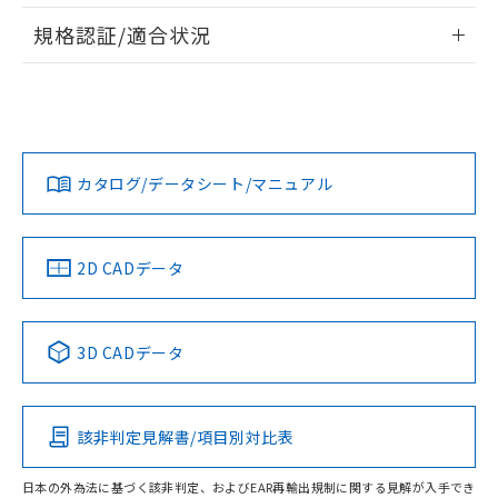
情報更新：2026/7/29
A: 90mm以上、B: 50mm以上
規格認証/適合状況
ログイン/会員登録
EU RoHS
注意事項・凡例
UL認証
CSA認証
CEマーキング
L: 2mm以上、φd: 60mm以上、D: 2mm以上、m: 42mm以
上、n: 70mm以上
Yes
Yes
Yes
金属埋め込み
対応状況
対応予定月
※1
※2
ダウンロードデータをご利用いただく前に、以下を必ずお読
みください。
カタログ/データシート/マニュアル
対応済み
ソフトウェアの使用条件
LR型式承認
DNV型式承認
BV型式承認
KR型式承
タイムチャート
（イギリス
（ノルウェー
（フランス
（韓国
船舶規格）
船舶規格）
船舶規格）
船舶規格
中国 RoHS
注意事項・凡例
2D CADデータ
No
No
No
No
l: 7mm以上、φd: 60mm以上、D: 7mm以上、m: 42mm以
上、n: 70mm以上
中国 RoHS表
※1 ※2
検出領域
3D CADデータ
この製品の規格認証/適合状況ページへ
Pb
Hg
Cd
Cr(VI)
その他の認証はこちらのページからご検索ください
該非判定見解書/項目別対比表
X
O
O
O
日本の外為法に基づく該非判定、およびEAR再輸出規制に関する見解が入手でき