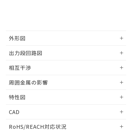
※3 非含有証明書ダウンロード
登録された部品リストについて、当社
および当社の共同利用者が、当社の製
下記の非含有証明書をダウンロードするこ
品・サービスに関するお客様との取
とができます。
合意する
キャンセル
引・商談に必要な範囲で利用すること
をご了承ください。
EU RoHS指令（10物質）の非含有証明書
※当社の共同利用者とは、
"個人情報
外形図
51物質の非含有証明書（当社基準）
の共同利用に関して"
の「1.共同利
※本証明書は発行日時点で非含有を証明す
用者の範囲」に記載されている法人を
情報更新：2025/09/04
るもので、過去に遡って非含有を証明する
出力段回路図
指します。
ものではありません。
外形図
また、RoHS指令のフタル酸エステル類４
情報更新：2025/09/04
相互干渉
物質の対応では、対応完了までの期間は出
荷製品に未対応品が混在することから備考
出力段回路図
情報更新：2025/09/04
欄に対応日を記載しておりました。
周囲金属の影響
既に当社にて対応品への在庫切替を完了
相互干渉
していることから、特段のことがない限
情報更新：2025/09/04
特性図
り、2022年1月12日より割愛しておりま
す。
周囲金属の影響
情報更新：2025/09/04
CAD
検出物体の大きさと材質による影響
ログイン/会員登録いただくと、CADデータをダウンロー
RoHS/REACH対応状況
ドすることができます。