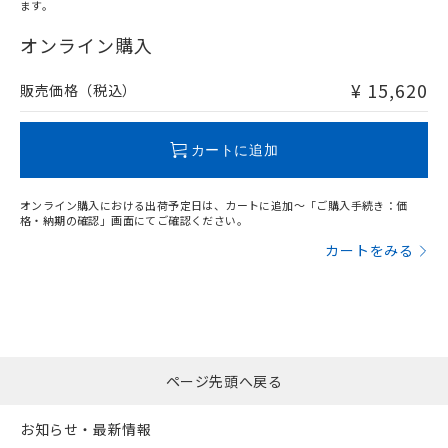
ます。
"対応済み"や非含有の記載がされた商品であっても、流通
在庫等で未対応品が混在する可能性があります。
オンライン購入
非含有品が必要な際は、弊社営業部門もしくは販売店へお
問い合わせください。
¥ 15,620
販売価格（税込）
この製品のRoHS/REACH対応状況ページへ
カートに追加
オンライン購入における出荷予定日は、カートに追加～「ご購入手続き：価
格・納期の確認」画面にてご確認ください。
カートをみる
ページ先頭へ戻る
お知らせ・最新情報