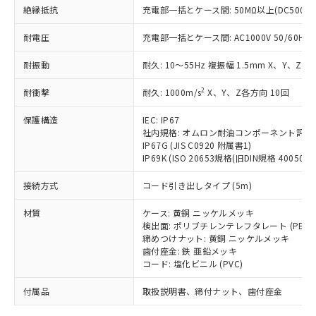
「－」：未確認です。当社販売部門へお問
むを得ず変更することがあります。
為替および外国貿易法に定める商品
絶縁抵抗
在庫状況および標準価格照会結果は、
充電部一括とケース間: 50MΩ以上(DC500V
い合わせください。
（以下｢規制貨物等」という）を輸出
記載している更新日時点での社内デー
*EU RoHS指令（10物質）：
または国外への提供する場合は、日本
耐電圧
充電部一括とケース間: AC1000V 50/60Hz 1
記
タに基づき作成されるものであり、閲
説明
鉛(Pb) 1000ppm以下、 水銀(Hg) 1000ppm以下、 カド
*中国RoHS10物質の基準値 (GB/T26572)：
国政府の輸出許可(または役務取引許
号
覧された時点での実際の在庫および標
ミウム(Cd) 100ppm以下、
Pb(鉛) :1000ppm、 Hg(水銀) : 1000ppm、 Cd(カドミウ
耐振動
可)を取得するなどの必要な手続きを
耐久: 10～55Hz 複振幅 1.5mm X、Y、Z各
六価クロム(Cr(Ⅵ)) 1000ppm以下、ポリ臭化ビフェニル
ム) : 100ppm、
準価格とは異なる場合があることをご
類(PBB) 1000ppm以下、ポリ臭化ジフェニルエーテル類
Cr(Ⅵ)(六価クロム) : 1000ppm、 PBBs(ポリ臭化ビフェ
とります。
了承ください。
(PBDE) 1000ppm以下、フタル酸ビス(2-エチルヘキシ
○
一定数以上の在庫あり
ニル類) : 1000ppm、 PBDEs(ポリ臭化ジフェニルエーテ
2
耐衝撃
耐久: 1000m/s
X、Y、Z各方向 10回
当社は規制貨物を破棄する場合は、完
ル) (DEHP)(別名：DOP) 1000ppm以下、フタル酸ブチ
正式な納期状況および標準価格はお客
ル類) : 1000ppm、
ルベンジル（BBP） 1000ppm以下、フタル酸ジブチル
全に破砕するなど、違法に輸出されな
DBP(フタル酸ジブチル) : 1000ppm、 DIBP(フタル酸ジ
様のお取引先、またはお客様担当のオ
（DBP） 1000ppm以下、フタル酸ジイソブチル
保護構造
IEC: IP67
イソブチル) : 1000ppm、 BBP(フタル酸ブチルベンジ
△
一定数には満たないが在庫あり
いよう必要な手段を講じます。
ムロン制御機器販売店・当社販売員に
(DIBP) 1000ppm以下
ル) : 1000ppm、
社内規格: オムロン耐油コンポーネント評価
当社は貴社製品を、核兵器、ミサイ
但し、RoHS指令で産業用監視および制御機器に対する
DEHP(フタル酸ビス(2-エチルヘキシル)) : 1000ppm
ご相談ください。
IP67G (JIS C0920 附属書1)
適用除外項目は除く。
ル、化学兵器、生物兵器またはその他
－
在庫なし(最新の在庫状況につ
オムロン制御機器販売店や当社販売拠
IP69K (ISO 20653規格(旧DIN規格 40050 PA
フタル酸エステル類の４物質については閾値を超える意
武器並びにこれらの製造装置等に一切
いては、お客様のお取引先、ま
図的な使用がないことを確認しています。
点は「
販売ネットワーク
」をご確認
※2 環境保護使用期限
使用いたしません。
接続方式
たはお客様担当のオムロン制御
コード引き出しタイプ (5m)
ください。
当社は、貴社製品を第三者に販売する
機器販売店・当社販売員にご確
在庫状況および標準価格結果を当社の
※2 対応予定月
「ｅ」：有害物質（10物質）のすべてが基
材質
場合は、上記1、2および3の内容を当
ケース: 黄銅 ニッケルメッキ
認ください)
事前の承諾なく第三者に漏洩または開
準値以下であることを示します。
検出面: ポリブチレンテレフタレート (PBT)
該第三者に通知します。また当社は、
示しないようお願いします。
締めつけナット: 黄銅 ニッケルメッキ
部品在庫の切り替え状況などにより、予定
「10」：通常の使用状況下において有害物
販売先および販売に係わる関係者が違
マイパーツ機能（部品リスト作成サー
空
受注生産機種、また在庫状況の
歯付座金: 鉄 亜鉛メッキ
月が前後することがあります。
質が外部に漏えいし、環境に深刻な影響を
法に輸出するおそれがある場合は、取
ビス）をご利用いただくには、I-Web
白
情報を公開していない機種
コード: 塩化ビニル (PVC)
及ぼさない年数を意味します。
り引きをいたしません。
メンバーズにご登録されている必要が
「－」：未確認です。当社販売部門へお問
付属品
あります。
取扱説明書、締付ナット、歯付座金
い合わせください。
お客様が当ウェブサイト上で当社にご