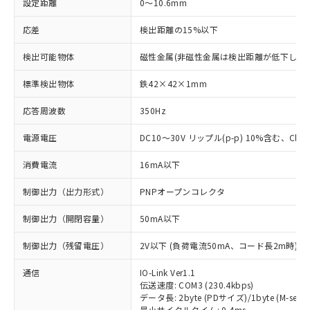
設定距離
0～10.6mm
応差
検出距離の15%以下
検出可能物体
磁性金属(非磁性金属は検出距離が低下します
標準検出物体
鉄42×42×1mm
応答周波数
350Hz
電源電圧
DC10～30V リップル(p-p) 10%含む、Class
消費電流
16mA以下
制御出力（出力形式）
PNPオープンコレクタ
制御出力（開閉容量）
50mA以下
制御出力（残留電圧）
2V以下 (負荷電流50mA、コード長2m時)
通信
IO-Link Ver1.1
伝送速度: COM3 (230.4kbps)
データ長: 2byte (PDサイズ)/1byte (M-seque
最小サイクルタイム: 0.4ms