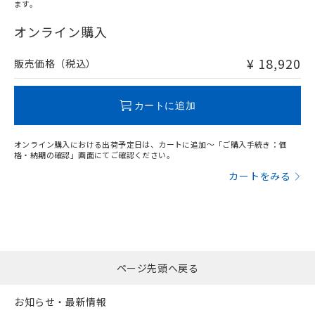
ます。
"対応済み"や非含有の記載がされた商品であっても、流通
在庫等で未対応品が混在する可能性があります。
オンライン購入
非含有品が必要な際は、弊社営業部門もしくは販売店へお
問い合わせください。
¥ 18,920
販売価格（税込）
この製品のRoHS/REACH対応状況ページへ
カートに追加
オンライン購入における出荷予定日は、カートに追加～「ご購入手続き：価
格・納期の確認」画面にてご確認ください。
カートをみる
ページ先頭へ戻る
お知らせ・最新情報