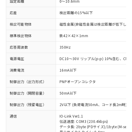
設定距離
0～10.6mm
応差
検出距離の15%以下
検出可能物体
磁性金属(非磁性金属は検出距離が低下します
標準検出物体
鉄42×42×1mm
応答周波数
350Hz
電源電圧
DC10～30V リップル(p-p) 10%含む、Class
消費電流
16mA以下
制御出力（出力形式）
PNPオープンコレクタ
制御出力（開閉容量）
50mA以下
制御出力（残留電圧）
2V以下 (負荷電流50mA、コード長2m時)
通信
IO-Link Ver1.1
伝送速度: COM3 (230.4kbps)
データ長: 2byte (PDサイズ)/1byte (M-seque
最小サイクルタイム: 0.4ms