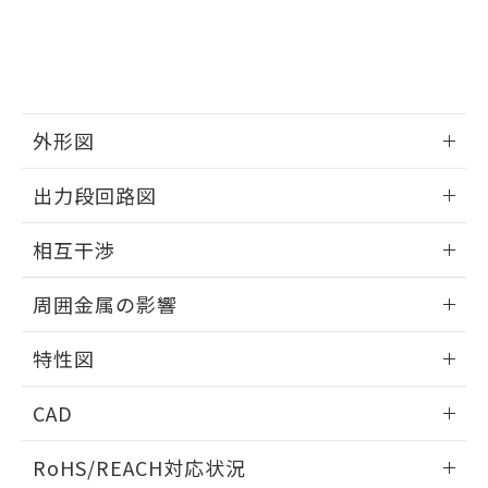
※3 非含有証明書ダウンロード
登録された部品リストについて、当社
および当社の共同利用者が、当社の製
下記の非含有証明書をダウンロードするこ
品・サービスに関するお客様との取
とができます。
合意する
キャンセル
引・商談に必要な範囲で利用すること
をご了承ください。
EU RoHS指令（10物質）の非含有証明書
※当社の共同利用者とは、
"個人情報
外形図
51物質の非含有証明書（当社基準）
の共同利用に関して"
の「1.共同利
※本証明書は発行日時点で非含有を証明す
用者の範囲」に記載されている法人を
情報更新：2025/09/04
るもので、過去に遡って非含有を証明する
出力段回路図
指します。
ものではありません。
外形図
また、RoHS指令のフタル酸エステル類４
情報更新：2025/09/04
相互干渉
物質の対応では、対応完了までの期間は出
荷製品に未対応品が混在することから備考
出力段回路図
情報更新：2025/09/04
欄に対応日を記載しておりました。
周囲金属の影響
既に当社にて対応品への在庫切替を完了
相互干渉
していることから、特段のことがない限
情報更新：2025/09/04
特性図
り、2022年1月12日より割愛しておりま
す。
周囲金属の影響
情報更新：2025/09/04
CAD
検出物体の大きさと材質による影響
ログイン/会員登録いただくと、CADデータをダウンロー
RoHS/REACH対応状況
ドすることができます。