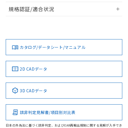
情報更新：2026/7/29
A: 90mm以上、B: 50mm以上
規格認証/適合状況
ログイン/会員登録
EU RoHS
注意事項・凡例
UL認証
CSA認証
CEマーキング
L: 2mm以上、φd: 60mm以上、D: 2mm以上、m: 42mm以
上、n: 70mm以上
Yes
Yes
Yes
金属埋め込み
対応状況
対応予定月
※1
※2
ダウンロードデータをご利用いただく前に、以下を必ずお読
みください。
カタログ/データシート/マニュアル
対応済み
ソフトウェアの使用条件
LR型式承認
DNV型式承認
BV型式承認
KR型式承
タイムチャート
（イギリス
（ノルウェー
（フランス
（韓国
船舶規格）
船舶規格）
船舶規格）
船舶規格
中国 RoHS
注意事項・凡例
2D CADデータ
No
No
No
No
l: 7mm以上、φd: 60mm以上、D: 7mm以上、m: 42mm以
上、n: 70mm以上
中国 RoHS表
※1 ※2
検出領域
3D CADデータ
この製品の規格認証/適合状況ページへ
Pb
Hg
Cd
Cr(VI)
その他の認証はこちらのページからご検索ください
該非判定見解書/項目別対比表
X
O
O
O
日本の外為法に基づく該非判定、およびEAR再輸出規制に関する見解が入手でき