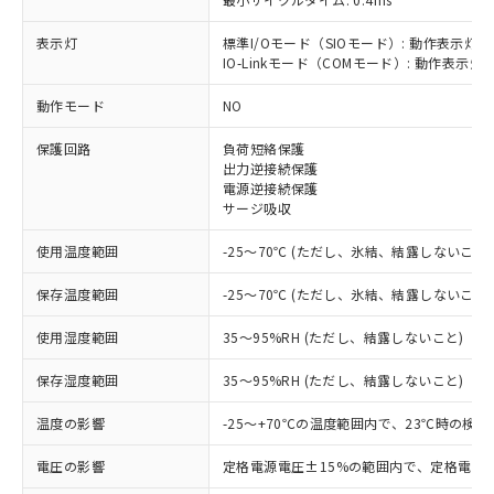
表示灯
標準I/Oモード（SIOモード）: 動作表示灯(
IO-Linkモード（COMモード）: 動作表示灯(
※1 対応状況
動作モード
NO
対応済み：EU RoHS指令（10物質）の
保護回路
負荷短絡保護
非含有に対応した製品が提供可能な商品で
出力逆接続保護
す。
電源逆接続保護
対応予定：EU RoHS指令（10物質）の非含
サージ吸収
ご利用条件
有に対応した製品に切り替える予定のある
商品です。
使用温度範囲
-25～70℃ (ただし、氷結、結露しないこと)
対応予定なし：EU RoHS指令（10物質）の
以下の条件をお読みいただき、同意のうえ
非含有に非対応の商品で、対応品を出す予
保存温度範囲
-25～70℃ (ただし、氷結、結露しないこと)
ご利用ください。
定はありません。
調査・確認中：EU RoHS指令（10物質）の
使用湿度範囲
35～95%RH (ただし、結露しないこと)
本サービスは、当社制御機器事業取扱
※1 中国RoHS○×表
非含有の対応状況を調査中または確認中の
商品の当社在庫状況および標準価格
保存湿度範囲
35～95%RH (ただし、結露しないこと)
商品です。
(税抜)を提供させていただくもので
「○」：最大均質材料含有率が中国RoHSの
非該当品：ライセンス料など無形物で、有
す。
温度の影響
-25～+70℃の温度範囲内で、23℃時の検
基準値以下であることを示します。
害物質有無と関係のない商品です。
当社制御機器事業取扱商品の中には、
「×」：最大均質材料含有率が中国RoHSの
仕入先様の事情により、非含有部品として
本サービスの対象外となる商品もある
電圧の影響
定格電源電圧±15%の範囲内で、定格電源
基準値を超えていることを示します。
いたものが、含有品と判明した場合などや
当社は、これら貴社製品のうち、外国
ことをご了承ください。