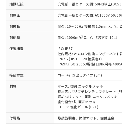
「－」：未確認です。当社販売部門へお問
むを得ず変更することがあります。
為替および外国貿易法に定める商品
絶縁抵抗
在庫状況および標準価格照会結果は、
充電部一括とケース間: 50MΩ以上(DC500V
い合わせください。
（以下｢規制貨物等」という）を輸出
記載している更新日時点での社内デー
*EU RoHS指令（10物質）：
または国外への提供する場合は、日本
耐電圧
充電部一括とケース間: AC1000V 50/60Hz 1
記
タに基づき作成されるものであり、閲
説明
鉛(Pb) 1000ppm以下、 水銀(Hg) 1000ppm以下、 カド
*中国RoHS10物質の基準値 (GB/T26572)：
国政府の輸出許可(または役務取引許
号
覧された時点での実際の在庫および標
ミウム(Cd) 100ppm以下、
Pb(鉛) :1000ppm、 Hg(水銀) : 1000ppm、 Cd(カドミウ
耐振動
可)を取得するなどの必要な手続きを
耐久: 10～55Hz 複振幅 1.5mm X、Y、Z各
六価クロム(Cr(Ⅵ)) 1000ppm以下、ポリ臭化ビフェニル
ム) : 100ppm、
準価格とは異なる場合があることをご
類(PBB) 1000ppm以下、ポリ臭化ジフェニルエーテル類
Cr(Ⅵ)(六価クロム) : 1000ppm、 PBBs(ポリ臭化ビフェ
とります。
了承ください。
(PBDE) 1000ppm以下、フタル酸ビス(2-エチルヘキシ
○
一定数以上の在庫あり
ニル類) : 1000ppm、 PBDEs(ポリ臭化ジフェニルエーテ
2
耐衝撃
耐久: 1000m/s
X、Y、Z各方向 10回
当社は規制貨物を破棄する場合は、完
ル) (DEHP)(別名：DOP) 1000ppm以下、フタル酸ブチ
正式な納期状況および標準価格はお客
ル類) : 1000ppm、
ルベンジル（BBP） 1000ppm以下、フタル酸ジブチル
全に破砕するなど、違法に輸出されな
DBP(フタル酸ジブチル) : 1000ppm、 DIBP(フタル酸ジ
様のお取引先、またはお客様担当のオ
（DBP） 1000ppm以下、フタル酸ジイソブチル
保護構造
IEC: IP67
イソブチル) : 1000ppm、 BBP(フタル酸ブチルベンジ
△
一定数には満たないが在庫あり
いよう必要な手段を講じます。
ムロン制御機器販売店・当社販売員に
(DIBP) 1000ppm以下
ル) : 1000ppm、
社内規格: オムロン耐油コンポーネント評価
当社は貴社製品を、核兵器、ミサイ
但し、RoHS指令で産業用監視および制御機器に対する
DEHP(フタル酸ビス(2-エチルヘキシル)) : 1000ppm
ご相談ください。
IP67G (JIS C0920 附属書1)
適用除外項目は除く。
ル、化学兵器、生物兵器またはその他
－
在庫なし(最新の在庫状況につ
オムロン制御機器販売店や当社販売拠
IP69K (ISO 20653規格(旧DIN規格 40050 PA
フタル酸エステル類の４物質については閾値を超える意
武器並びにこれらの製造装置等に一切
いては、お客様のお取引先、ま
図的な使用がないことを確認しています。
点は「
販売ネットワーク
」をご確認
※2 環境保護使用期限
使用いたしません。
接続方式
たはお客様担当のオムロン制御
コード引き出しタイプ (5m)
ください。
当社は、貴社製品を第三者に販売する
機器販売店・当社販売員にご確
在庫状況および標準価格結果を当社の
※2 対応予定月
「ｅ」：有害物質（10物質）のすべてが基
材質
場合は、上記1、2および3の内容を当
ケース: 黄銅 ニッケルメッキ
認ください)
事前の承諾なく第三者に漏洩または開
準値以下であることを示します。
検出面: ポリブチレンテレフタレート (PBT)
該第三者に通知します。また当社は、
示しないようお願いします。
締めつけナット: 黄銅 ニッケルメッキ
部品在庫の切り替え状況などにより、予定
「10」：通常の使用状況下において有害物
販売先および販売に係わる関係者が違
マイパーツ機能（部品リスト作成サー
空
受注生産機種、また在庫状況の
歯付座金: 鉄 亜鉛メッキ
月が前後することがあります。
質が外部に漏えいし、環境に深刻な影響を
法に輸出するおそれがある場合は、取
ビス）をご利用いただくには、I-Web
白
情報を公開していない機種
コード: 塩化ビニル (PVC)
及ぼさない年数を意味します。
り引きをいたしません。
メンバーズにご登録されている必要が
「－」：未確認です。当社販売部門へお問
付属品
あります。
取扱説明書、締付ナット、歯付座金
い合わせください。
お客様が当ウェブサイト上で当社にご