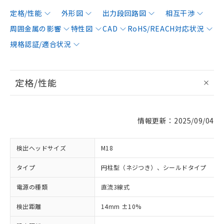
定格/性能
外形図
出力段回路図
相互干渉
周囲金属の影響
特性図
CAD
RoHS/REACH対応状況
規格認証/適合状況
定格/性能
情報更新：2025/09/04
検出ヘッドサイズ
M18
タイプ
円柱型（ネジつき）、シールドタイプ
電源の種類
直流3線式
検出距離
14mm ±10%