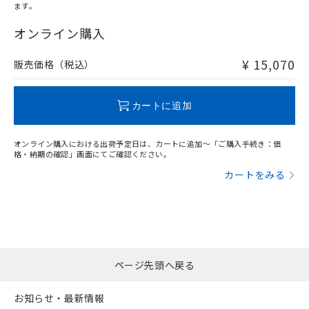
ます。
"対応済み"や非含有の記載がされた商品であっても、流通
在庫等で未対応品が混在する可能性があります。
オンライン購入
非含有品が必要な際は、弊社営業部門もしくは販売店へお
問い合わせください。
¥ 15,070
販売価格（税込）
この製品のRoHS/REACH対応状況ページへ
カートに追加
オンライン購入における出荷予定日は、カートに追加～「ご購入手続き：価
格・納期の確認」画面にてご確認ください。
カートをみる
ページ先頭へ戻る
お知らせ・最新情報