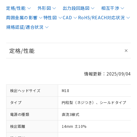
定格/性能
外形図
出力段回路図
相互干渉
周囲金属の影響
特性図
CAD
RoHS/REACH対応状況
規格認証/適合状況
定格/性能
情報更新：2025/09/04
検出ヘッドサイズ
M18
タイプ
円柱型（ネジつき）、シールドタイプ
電源の種類
直流3線式
検出距離
14mm ±10%