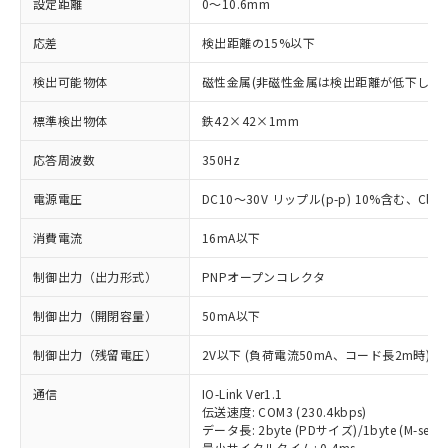
設定距離
0～10.6mm
応差
検出距離の15%以下
検出可能物体
磁性金属(非磁性金属は検出距離が低下します
標準検出物体
鉄42×42×1mm
応答周波数
350Hz
電源電圧
DC10～30V リップル(p-p) 10%含む、Class
消費電流
16mA以下
制御出力（出力形式）
PNPオープンコレクタ
制御出力（開閉容量）
50mA以下
制御出力（残留電圧）
2V以下 (負荷電流50mA、コード長2m時)
通信
IO-Link Ver1.1
伝送速度: COM3 (230.4kbps)
データ長: 2byte (PDサイズ)/1byte (M-seque
最小サイクルタイム: 0.4ms