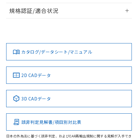
情報更新：2026/7/29
A: 90mm以上、B: 50mm以上
規格認証/適合状況
ログイン/会員登録
EU RoHS
注意事項・凡例
UL認証
CSA認証
CEマーキング
L: 2mm以上、φd: 60mm以上、D: 2mm以上、m: 42mm以
上、n: 70mm以上
Yes
Yes
Yes
金属埋め込み
対応状況
対応予定月
※1
※2
ダウンロードデータをご利用いただく前に、以下を必ずお読
みください。
カタログ/データシート/マニュアル
対応済み
ソフトウェアの使用条件
LR型式承認
DNV型式承認
BV型式承認
KR型式承
タイムチャート
（イギリス
（ノルウェー
（フランス
（韓国
船舶規格）
船舶規格）
船舶規格）
船舶規格
中国 RoHS
注意事項・凡例
2D CADデータ
No
No
No
No
l: 7mm以上、φd: 60mm以上、D: 7mm以上、m: 42mm以
上、n: 70mm以上
中国 RoHS表
※1 ※2
検出領域
3D CADデータ
この製品の規格認証/適合状況ページへ
Pb
Hg
Cd
Cr(VI)
その他の認証はこちらのページからご検索ください
該非判定見解書/項目別対比表
X
O
O
O
日本の外為法に基づく該非判定、およびEAR再輸出規制に関する見解が入手でき