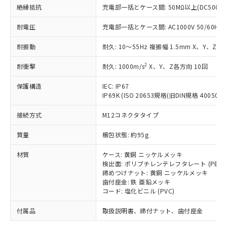
「－」：未確認です。当社販売部門へお問
むを得ず変更することがあります。
為替および外国貿易法に定める商品
絶縁抵抗
充電部一括とケース間: 50MΩ以上(DC500V
在庫状況および標準価格照会結果は、
い合わせください。
（以下｢規制貨物等」という）を輸出
記載している更新日時点での社内デー
*EU RoHS指令（10物質）：
または国外への提供する場合は、日本
耐電圧
充電部一括とケース間: AC1000V 50/60Hz 1
記
タに基づき作成されるものであり、閲
説明
鉛(Pb) 1000ppm以下、 水銀(Hg) 1000ppm以下、 カド
*中国RoHS10物質の基準値 (GB/T26572)：
国政府の輸出許可(または役務取引許
号
覧された時点での実際の在庫および標
ミウム(Cd) 100ppm以下、
Pb(鉛) :1000ppm、 Hg(水銀) : 1000ppm、 Cd(カドミウ
耐振動
耐久: 10～55Hz 複振幅 1.5mm X、Y、Z各
可)を取得するなどの必要な手続きを
六価クロム(Cr(Ⅵ)) 1000ppm以下、ポリ臭化ビフェニル
ム) : 100ppm、
準価格とは異なる場合があることをご
類(PBB) 1000ppm以下、ポリ臭化ジフェニルエーテル類
Cr(Ⅵ)(六価クロム) : 1000ppm、 PBBs(ポリ臭化ビフェ
とります。
了承ください。
(PBDE) 1000ppm以下、フタル酸ビス(2-エチルヘキシ
○
一定数以上の在庫あり
ニル類) : 1000ppm、 PBDEs(ポリ臭化ジフェニルエーテ
2
耐衝撃
耐久: 1000m/s
X、Y、Z各方向 10回
当社は規制貨物を破棄する場合は、完
ル) (DEHP)(別名：DOP) 1000ppm以下、フタル酸ブチ
正式な納期状況および標準価格はお客
ル類) : 1000ppm、
ルベンジル（BBP） 1000ppm以下、フタル酸ジブチル
全に破砕するなど、違法に輸出されな
DBP(フタル酸ジブチル) : 1000ppm、 DIBP(フタル酸ジ
様のお取引先、またはお客様担当のオ
（DBP） 1000ppm以下、フタル酸ジイソブチル
保護構造
IEC: IP67
イソブチル) : 1000ppm、 BBP(フタル酸ブチルベンジ
△
一定数には満たないが在庫あり
いよう必要な手段を講じます。
ムロン制御機器販売店・当社販売員に
(DIBP) 1000ppm以下
ル) : 1000ppm、
IP69K (ISO 20653規格(旧DIN規格 40050 PA
当社は貴社製品を、核兵器、ミサイ
但し、RoHS指令で産業用監視および制御機器に対する
DEHP(フタル酸ビス(2-エチルヘキシル)) : 1000ppm
ご相談ください。
適用除外項目は除く。
ル、化学兵器、生物兵器またはその他
－
在庫なし(最新の在庫状況につ
オムロン制御機器販売店や当社販売拠
接続方式
M12コネクタタイプ
フタル酸エステル類の４物質については閾値を超える意
武器並びにこれらの製造装置等に一切
いては、お客様のお取引先、ま
図的な使用がないことを確認しています。
点は「
販売ネットワーク
」をご確認
※2 環境保護使用期限
使用いたしません。
たはお客様担当のオムロン制御
質量
梱包状態: 約95g
ください。
当社は、貴社製品を第三者に販売する
機器販売店・当社販売員にご確
在庫状況および標準価格結果を当社の
※2 対応予定月
「ｅ」：有害物質（10物質）のすべてが基
場合は、上記1、2および3の内容を当
材質
ケース: 黄銅 ニッケルメッキ
認ください)
事前の承諾なく第三者に漏洩または開
準値以下であることを示します。
検出面: ポリブチレンテレフタレート (PBT)
該第三者に通知します。また当社は、
示しないようお願いします。
締めつけナット: 黄銅 ニッケルメッキ
部品在庫の切り替え状況などにより、予定
「10」：通常の使用状況下において有害物
販売先および販売に係わる関係者が違
マイパーツ機能（部品リスト作成サー
空
受注生産機種、また在庫状況の
歯付座金: 鉄 亜鉛メッキ
月が前後することがあります。
質が外部に漏えいし、環境に深刻な影響を
法に輸出するおそれがある場合は、取
ビス）をご利用いただくには、I-Web
白
情報を公開していない機種
コード: 塩化ビニル (PVC)
及ぼさない年数を意味します。
り引きをいたしません。
メンバーズにご登録されている必要が
「－」：未確認です。当社販売部門へお問
あります。
付属品
取扱説明書、締付ナット、歯付座金
い合わせください。
お客様が当ウェブサイト上で当社にご