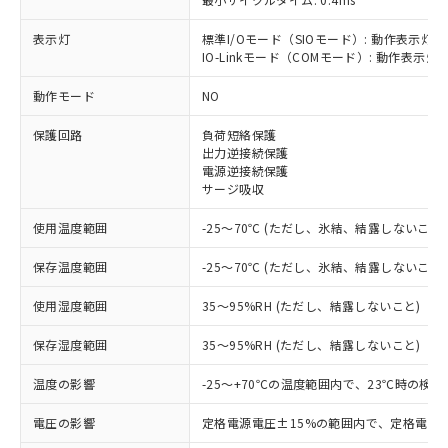
表示灯
標準I/Oモード（SIOモード）: 動作表示灯(
IO-Linkモード（COMモード）: 動作表示灯(
※1 対応状況
動作モード
NO
対応済み：EU RoHS指令（10物質）の
保護回路
負荷短絡保護
非含有に対応した製品が提供可能な商品で
出力逆接続保護
す。
電源逆接続保護
対応予定：EU RoHS指令（10物質）の非含
サージ吸収
ご利用条件
有に対応した製品に切り替える予定のある
商品です。
使用温度範囲
-25～70℃ (ただし、氷結、結露しないこと)
対応予定なし：EU RoHS指令（10物質）の
以下の条件をお読みいただき、同意のうえ
非含有に非対応の商品で、対応品を出す予
保存温度範囲
-25～70℃ (ただし、氷結、結露しないこと)
ご利用ください。
定はありません。
使用湿度範囲
35～95%RH (ただし、結露しないこと)
調査・確認中：EU RoHS指令（10物質）の
本サービスは、当社制御機器事業取扱
※1 中国RoHS○×表
非含有の対応状況を調査中または確認中の
商品の当社在庫状況および標準価格
保存湿度範囲
35～95%RH (ただし、結露しないこと)
商品です。
(税抜)を提供させていただくもので
「○」：最大均質材料含有率が中国RoHSの
非該当品：ライセンス料など無形物で、有
す。
温度の影響
-25～+70℃の温度範囲内で、23℃時の検
基準値以下であることを示します。
害物質有無と関係のない商品です。
当社制御機器事業取扱商品の中には、
「×」：最大均質材料含有率が中国RoHSの
仕入先様の事情により、非含有部品として
本サービスの対象外となる商品もある
電圧の影響
定格電源電圧±15%の範囲内で、定格電源
基準値を超えていることを示します。
いたものが、含有品と判明した場合などや
当社は、これら貴社製品のうち、外国
ことをご了承ください。