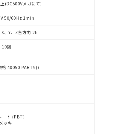
上(DC500Vメガにて)
します。
10物質）の非含有証明書
明書（当社基準）
日時点で非含有を証明するもので、過去に遡って非含有を証明するも
50/60Hz 1min
令のフタル酸エステル類４物質の対応では、対応完了までの期間は出
備考欄に対応日を記載しておりました。
m X、Y、Z各方向 2h
品への在庫切替を完了していることから、特段のことがない限り、20
す。
 10回
規格 40050 PART9))
ト (PBT)
ルメッキ