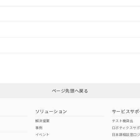
情報更新：2
ードすることができます。
情報更新：
ログイン/会員登録
CCC認証
電波法
上、n: 54mm以上
みください。
N/A
N/A
非含有証明書
※3
ページ先頭へ戻る
ダウンロードはこちら
型式承認
NK型式承認
ABS型式承認
韓国
（日本
（アメリカ
ソリューション
サービスサポ
舶規格）
船舶規格）
船舶規格）
解決提案
テスト機貸出
事例
ロボティクスサ
No
No
イベント
日本語相談窓口
、n: 54mm以上