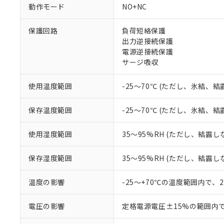
調査・確認中：EU
ご利用条件
動作モード
NO+NC
非該当品：ライセ
※1 中国RoHS
仕入先様の事情に
保護回路
負荷短絡保護
があります。
以下の条件をお読
「○」：最大均質
出力逆接続保護
「×」：最大均質
電源逆接続保護
本サービスは
当社は、これ
*EU RoHS指令（10物
「－」：未確認で
鉛(Pb) 1000ppm以下、
サージ吸収
くものです。
う）を輸出ま
記
説明
六価クロム(Cr(Ⅵ)) 1
当社制御機器
などの必要な
フタル酸ビス(2-エチルヘ
号
*中国RoHS10物質の基準値 
ル（DBP） 1000ppm
在庫状況およ
当社は規制貨
使用温度範囲
-25～70℃ (ただし、氷結、
Pb(鉛) :1000ppm、 Hg
但し、RoHS指令で産
のであり、閲
ます。
Cr(Ⅵ)(六価クロム) : 
フタル酸エステル類の４
○
一定数以
DBP(フタル酸ジブチル) :
い。
当社は貴社製
保存温度範囲
-25～70℃ (ただし、氷結、
DEHP(フタル酸ビス(2-エ
正式な納期状
置等に一切使
当社販売員に
※2 対応予定月
△
一定数に
当社は、貴社
使用湿度範囲
35～95%RH (ただし、結露し
オムロン制御
また当社は、
※2 環境保護使
在庫状況およ
部品在庫の切り替
たしません。
－
在庫なし
保存湿度範囲
35～95%RH (ただし、結露し
す。
「ｅ」：有害物質
機器販売
マイパーツ機
「10」：通常の
ている必要が
温度の影響
-25～+70℃の温度範囲内で、
味します。
空
受注生産
お客様が当ウ
※3 非含有証明
「－」：未確認で
白
が、当社の製
電圧の影響
定格電源電圧±15%の範囲内
さい。
下記の非含有証明
※当社の共同