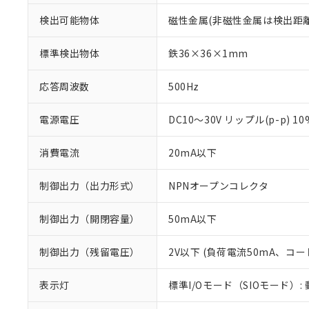
検出可能物体
磁性金属(非磁性金属は検出距
標準検出物体
鉄36×36×1mm
応答周波数
500Hz
電源電圧
DC10～30V リップル(p-p) 1
消費電流
20mA以下
制御出力（出力形式）
NPNオープンコレクタ
制御出力（開閉容量）
50mA以下
※1 対応状況
制御出力（残留電圧）
2V以下 (負荷電流50mA、コー
対応済み：EU
対応予定：EU R
表示灯
標準I/Oモード（SIOモード）:
対応予定なし：EU