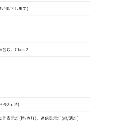
離が低下します)
0%含む、Class2
ド長2m時)
 RoHS指令（10物質）の非含有に対応した製品が提供可能な商品です
oHS指令（10物質）の非含有に対応した製品に切り替える予定のある
 動作表示灯(橙/点灯)、通信表示灯(緑/消灯)
 RoHS指令（10物質）の非含有に非対応の商品で、対応品を出す予