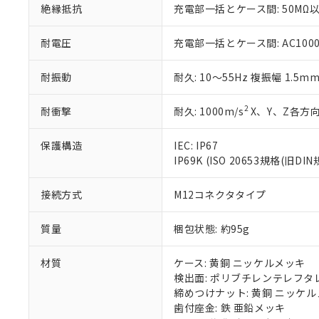
絶縁抵抗
充電部一括とケース間: 50MΩ以
いる法人を指
EU RoHS指令（
51物質の非含有証
※本証明書は発行
耐電圧
充電部一括とケース間: AC1000V 
また、RoHS指
混在することから
耐振動
耐久: 10～55Hz 複振幅 1.5m
既に当社にて対応
り割愛しておりま
2
耐衝撃
耐久: 1000m/s
X、Y、Z各方向
保護構造
IEC: IP67
IP69K (ISO 20653規格(旧DIN
接続方式
M12コネクタタイプ
質量
梱包状態: 約95g
材質
ケース: 黄銅 ニッケルメッキ
検出面: ポリブチレンテレフタレー
締めつけナット: 黄銅 ニッケ
歯付座金: 鉄 亜鉛メッキ