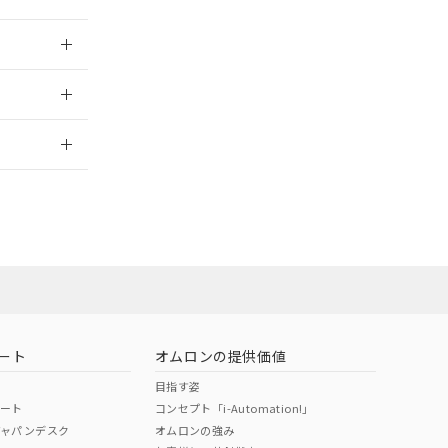
025/09/04
2026/7/29
ート
オムロンの提供価値
目指す姿
ポート
コンセプト「i-Automation!」
ジャパンデスク
オムロンの強み