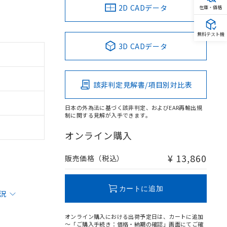
2D CADデータ
在庫・価格
無料テスト機
3D CADデータ
該非判定見解書/項目別対比表
日本の外為法に基づく該非判定、およびEAR再輸出規
制に関する見解が入手できます。
オンライン購入
¥ 13,860
販売価格（税込）
カートに追加
状況
オンライン購入における出荷予定日は、カートに追加
～「ご購入手続き：価格・納期の確認」画面にてご確