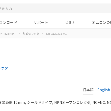
ウンロード
サポート
セミナ
オムロンの
>
E2E NEXT
>
形式セレクタ
>
E2E-X12C318-M1
レクタ
日本語
English
出距離 12mm, シールドタイプ, NPNオープンコレクタ, NO+NC, M1