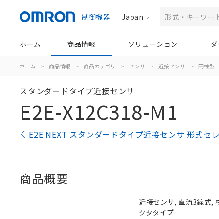
制御機器
Japan
ホーム
商品情報
ソリューション
ダ
ホーム
>
商品情報
>
商品カテゴリ
>
センサ
>
近接センサ
>
円柱型
スタンダードタイプ近接センサ
E2E-X12C318-M1
E2E NEXT スタンダードタイプ近接センサ 形式セ
商品概要
近接センサ, 直流3線式, 検
クタタイプ