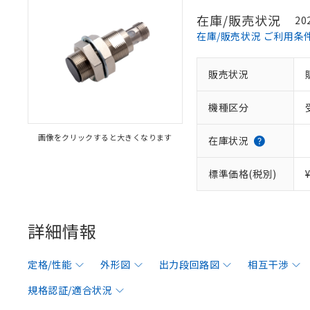
在庫/販売状況
20
在庫/販売状況 ご利用条
販売状況
機種区分
画像をクリックすると大きくなります
在庫状況
標準価格(税別)
詳細情報
定格/性能
外形図
出力段回路図
相互干渉
規格認証/適合状況